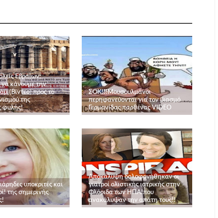
ολείς Εβραίων:
 να κάνουμε την
μ (Βίντεο) προς το
ΣΟΚ!!!Mουσουλμάνοι
νισμού της
περηφανεύονται για τον βιασμό
 φυλής!
Γερμανίδας παρθένας VIDEO
Αποκάλυψη δολοφονήθηκαν οι
ιάρηδες υποκριτές και
γιατροί ολιστικής ιατρικής στην
ί! της σημερινής
Φλόριδα των ΗΠΑ!που
ς!
ανακάλυψαν την απάτη τους!!