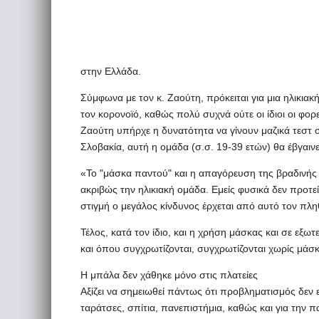
στην Ελλάδα.
Σύμφωνα με τον κ. Ζαούτη, πρόκειται για μια ηλικια
τον κορονοϊό, καθώς πολύ συχνά ούτε οι ίδιοι οι φο
Ζαούτη υπήρχε η δυνατότητα να γίνουν μαζικά τεστ 
Σλοβακία, αυτή η ομάδα (σ.σ. 19-39 ετών) θα έβγαι
«Το "μάσκα παντού" και η απαγόρευση της βραδινής
ακριβώς την ηλικιακή ομάδα. Εμείς φυσικά δεν προτε
στιγμή ο μεγάλος κίνδυνος έρχεται από αυτό τον πληθ
Τέλος, κατά τον ίδιο, και η χρήση μάσκας και σε εξω
και όπου συγχρωτίζονται, συγχρωτίζονται χωρίς μάσκ
Η μπάλα δεν χάθηκε μόνο στις πλατείες
Αξίζει να σημειωθεί πάντως ότι προβληματισμός δεν επ
ταράτσες, σπίτια, πανεπιστήμια, καθώς και για την 