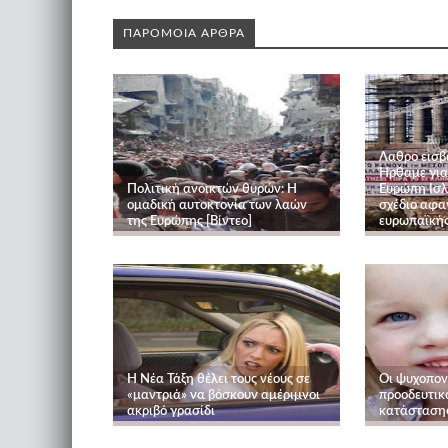
ΠΑΡΟΜΟΙΑ ΑΡΘΡΑ
Λαθρο εισβ
Ήρθαμε για
Πολιτική ανοικτών θυρών: Η
Ευρώπη Ισλά
ομαδική αυτοκτονία των λαών
σχέδιο αφα
της Ευρώπης [Βίντεο]
ευρωπαϊκής
Η Νέα Τάξη θέλει τους νέους σε
Οι ψυχοπον
«μαντριά» να βόσκουν αμέριμνοι
προοδευτικο
ακριβό γρασίδι
κατάσταση