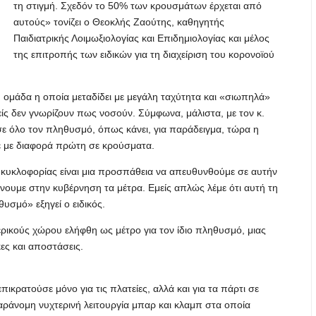
τη στιγμή. Σχεδόν το 50% των κρουσμάτων έρχεται από
αυτούς» τονίζει ο Θεοκλής Ζαούτης, καθηγητής
Παιδιατρικής Λοιμωξιολογίας και Επιδημιολογίας και μέλος
της επιτροπής των ειδικών για τη διαχείριση του κορονοϊού
κή ομάδα η οποία μεταδίδει με μεγάλη ταχύτητα και «σιωπηλά»
ρείς δεν γνωρίζουν πως νοσούν. Σύμφωνα, μάλιστα, με τον κ.
σε όλο τον πληθυσμό, όπως κάνει, για παράδειγμα, τώρα η
νε με διαφορά πρώτη σε κρούσματα.
 κυκλοφορίας είναι μια προσπάθεια να απευθυνθούμε σε αυτήν
ίνουμε στην κυβέρνηση τα μέτρα. Εμείς απλώς λέμε ότι αυτή τη
υσμό» εξηγεί ο ειδικός.
τερικούς χώρου ελήφθη ως μέτρο για τον ίδιο πληθυσμό, μιας
ες και αποστάσεις.
ικρατούσε μόνο για τις πλατείες, αλλά και για τα πάρτι σε
παράνομη νυχτερινή λειτουργία μπαρ και κλαμπ στα οποία