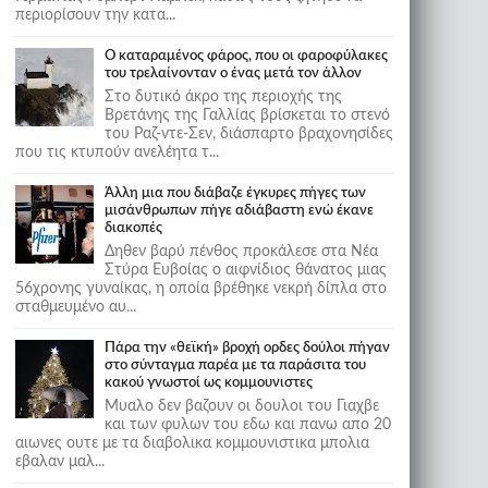
περιορίσουν την κατα...
Ο καταραμένος φάρος, που οι φαροφύλακες
του τρελαίνονταν ο ένας μετά τον άλλον
Στο δυτικό άκρο της περιοχής της
Βρετάνης της Γαλλίας βρίσκεται το στενό
του Ραζ-ντε-Σεν, διάσπαρτο βραχονησίδες
που τις κτυπούν ανελέητα τ...
Άλλη μια που διάβαζε έγκυρες πήγες των
μισάνθρωπων πήγε αδιάβαστη ενώ έκανε
διακοπές
Δηθεν βαρύ πένθος προκάλεσε στα Νέα
Στύρα Ευβοίας ο αιφνίδιος θάνατος μιας
56χρονης γυναίκας, η οποία βρέθηκε νεκρή δίπλα στο
σταθμευμένο αυ...
Πάρα την «θεϊκή» βροχή ορδες δούλοι πήγαν
στο σύνταγμα παρέα με τα παράσιτα του
κακού γνωστοί ως κομμουνιστες
Μυαλο δεν βαζουν οι δουλοι του Γιαχβε
και των φυλων του εδω και πανω απο 20
αιωνες ουτε με τα διαβολικα κομμουνιστικα μπολια
εβαλαν μαλ...