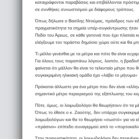
καταγράφονται παραβάσεις και επιβάλλονται πρόστιμα
σε συνθήκες συνωστισμού με διάφορους τρόπους.
Όπως δήλωσε ο Βασίλης Ντούμας, πρόεδρος των ειδι
πραγματικότητα τα σημεία υπέρ-συγκέντρωσης ήταν 
Πεδίο του Άρεως, σε κάθε γειτονιά που έχει πλατεία 
ελέγξουμε τον τεράστιο δημόσιο χώρο ούτε και θα μ
Τι μέλλει γενέσθαι με τα μέτρα και πότε θα είναι ευχα
Για όλους τους παραπάνω λόγους, λοιπόν, η βραδιν
φαίνεται ότι μάλλον θα είναι το τελευταίο μέτρο που
συγκεκριμένη ηλικιακή ομάδα έχει «λάβει το μήνυμα» κ
Πρόκειται άλλωστε για ένα μέτρο που δεν είναι «ελλ
σημαντικό μέτρο περιορισμού της εξάπλωσης του κο
Πότε, όμως, οι λοιμωξιολόγοι θα θεωρήσουν ότι τα μ
Όπως το έθεσε ο κ. Ζαούτης, δεν υπάρχει συγκεκρι
λοιμωξιολόγων και θα το θεωρήσει «σωστό» για να είνα
«πράσινο» επίπεδο συναγερμού από το «πορτοκαλί»
Στην πραγματικότητα, οι λοιμωξιολόγοι δεν περιμένο