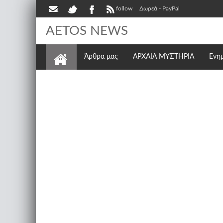
follow
Δωρεά - PayPal
AETOS NEWS
Άρθρα μας
ΑΡΧΑΙΑ ΜΥΣΤΗΡΙΑ
Ενη