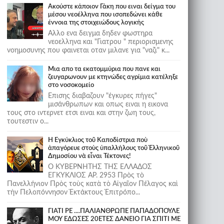
Ακούστε κάποιον Γάκη που ειναι δείγμα του
μέσου νεοέλληνα που ισοπεδώνει κάθε
έννοια της στοιχειώδους λογικής
Αλλο ενα δειγμα δηδεν φωστηρα
νεοελληνα και "Γιατρου " περιορισμενης
νοημοσυνης που φαινεται οταν μιλανε για "ναζι" κ...
Μια απο τα εκατομμύρια που πανε και
ζευγαρωνουν με κτηνώδες αγρίμια κατέληξε
στο νοσοκομείο
Επισης διαβαζουν "έγκυρες πήγες"
μισάνθρωπων και οπως ειναι η εικονα
τους στο ιντερνετ ετσι ειναι και στην ζωη τους,
τουτεστιν ο...
Ἡ Ἐγκύκλιος τοῦ Καποδίστρια ποὺ
ἀπαγόρευε στοὺς ὑπαλλήλους τοῦ Ἑλληνικοῦ
Δημοσίου νὰ εἶναι Τέκτονες!
Ο ΚΥΒΕΡΝΗΤΗΣ ΤΗΣ ΕΛΛΑΔΟΣ
ΕΓΚΥΚΛΙΟΣ ΑΡ. 2953 Πρὸς τὸ
Πανελλήνιον Πρὸς τοὺς κατὰ τὸ Αἰγαῖον Πέλαγος καὶ
τὴν Πελοπόννησον Ἐκτάκτους Ἐπιτρόπο...
ΓΙΑΤΙ ΡΕ ....ΠΑΛΙΑΝΘΡΩΠΕ ΠΑΠΑΔΟΠΟΥΛΕ
ΜΟΥ ΕΔΩΣΕΣ 20ΕΤΕΣ ΔΑΝΕΙΟ ΓΙΑ ΣΠΙΤΙ ΜΕ