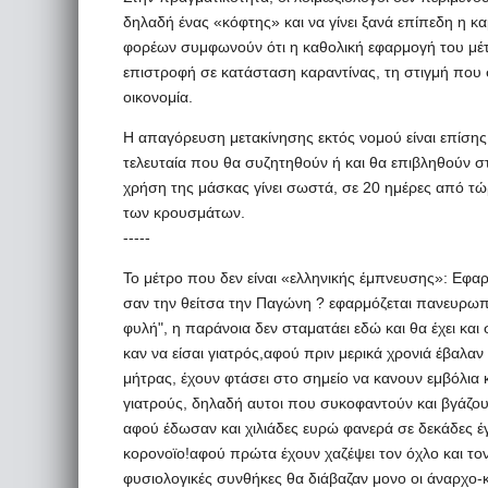
δηλαδή ένας «κόφτης» και να γίνει ξανά επίπεδη η κ
φορέων συμφωνούν ότι η καθολική εφαρμογή του μέ
επιστροφή σε κατάσταση καραντίνας, τη στιγμή που στ
οικονομία.
Η απαγόρευση μετακίνησης εκτός νομού είναι επίσης 
τελευταία που θα συζητηθούν ή και θα επιβληθούν σ
χρήση της μάσκας γίνει σωστά, σε 20 ημέρες από τ
των κρουσμάτων.
-----
To μέτρο που δεν είναι «ελληνικής έμπνευσης»: Εφαρμ
σαν την θείτσα την Παγώνη ? εφαρμόζεται πανευρωπα
φυλή", η παράνοια δεν σταματάει εδώ και θα έχει και
καν να είσαι γιατρός,αφού πριν μερικά χρονιά έβαλαν
μήτρας, έχουν φτάσει στο σημείο να κανουν εμβόλια κα
γιατρούς, δηλαδή αυτοι που συκοφαντούν και βγάζου
αφού έδωσαν και χιλιάδες ευρώ φανερά σε δεκάδες έ
κορονοϊο!αφού πρώτα έχουν χαζέψει τον όχλο και το
φυσιολογικές συνθήκες θα διάβαζαν μονο οι άναρχο-