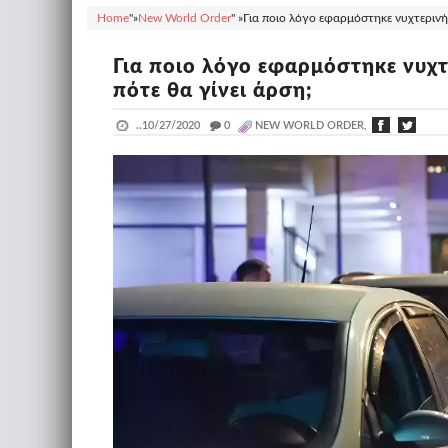
Home
"»
New World Order
" »
Για ποιο λόγο εφαρμόστηκε νυχτερινή
Για ποιο λόγο εφαρμόστηκε νυχ
πότε θα γίνει άρση;
..
10/27/2020
_
0
NEW WORLD ORDER,