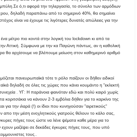
αμπύλη.Σε ό,τι αφορά την τηλεργασία, το σύνολο των αρμόδιων
τρου, δηλαδή παραπάνω από το σημερινό 40%, θα σημαίνει
όχος είναι να έχουμε τις λιγότερες δυνατές απώλειες για την
ένα μέτρο πιο κοντά στην λογική του lockdown κι από τα
την Αττική. Σύμφωνα με την κα Παγώνη πάντως, αν η καθολική
ώρα θα αρχίσουμε να βλέπουμε μείωση στον καθημερινό αριθμό
όζεται πανευρωπαϊκά τότε τι ρόλο παίζουν οι δήθεν ειδικοί
ϊκά δηλαδή σε όλες τις χώρες που κάνει κουμάντο η "εκλεκτή
 συνεχεία . ΥΓ: Η παράνοια φαινόταν εδώ και πολύ καιρό χωρίς
 τα κοριτσάκια να κάνουν 2-3 εμβόλια δήθεν για το καρκίνο της
ι για την ιλαρά (!) οι ίδιοι που κυνηγούσαν "αιρετικούς"
ν απο την μέση ενοχλητικούς γιατρούς θέλουν το κάλο σας,
γκυρες πήγες τους ώστε να λένε ψέματα καθε μέρα για το
ν εχουν μαζέψει σε δεκάδες έγκυρες πήγες τους, που υπό
κομμουνιστες τους..