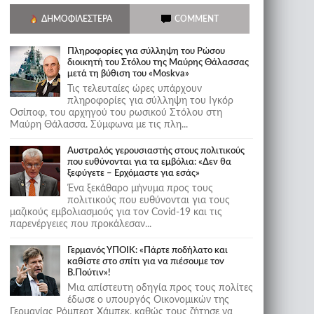
ΔΗΜΟΦΙΛΈΣΤΕΡΑ
COMMENT
Πληροφορίες για σύλληψη του Ρώσου
διοικητή του Στόλου της Mαύρης Θάλασσας
μετά τη βύθιση του «Moskva»
Τις τελευταίες ώρες υπάρχουν
πληροφορίες για σύλληψη του Ιγκόρ
Οσίποφ, του αρχηγού του ρωσικού Στόλου στη
Μαύρη Θάλασσα. Σύμφωνα με τις πλη...
Αυστραλός γερουσιαστής στους πολιτικούς
που ευθύνονται για τα εμβόλια: «Δεν θα
ξεφύγετε – Ερχόμαστε για εσάς»
Ένα ξεκάθαρο μήνυμα προς τους
πολιτικούς που ευθύνονται για τους
μαζικούς εμβολιασμούς για τον Covid-19 και τις
παρενέργειες που προκάλεσαν...
Γερμανός ΥΠΟΙΚ: «Πάρτε ποδήλατο και
καθίστε στο σπίτι για να πιέσουμε τον
Β.Πούτιν»!
Μια απίστευτη οδηγία προς τους πολίτες
έδωσε ο υπουργός Οικονομικών της
Γερμανίας Ρόμπερτ Χάμπεκ, καθώς τους ζήτησε να