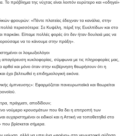
. Το πρόβλημα της νύχτας είναι λοιπόν ευρύτερο και «οδηγεί»
κών φρουρών: «Πέντε πλατείες έδειχναν τα κανάλια, στην
πολλά περισσότερα: Σε Κυψέλη, πέριξ της Ευελπίδων και στο
και παρκάκι. Είπαμε πολλές φορές ότι δεν ήταν δουλειά μας να
πορούσαμε να το κάνουμε στην πράξη».
ριστημένοι οι λοιμωξιολόγοι
ή απαγόρευση κυκλοφορίας, σύμφωνα με τις πληροφορίες μας,
 θα αρθεί και μόνο όταν στην κυβέρνηση θεωρήσουν ότι η
αι έχει βελτιωθεί η επιδημιολογική εικόνα.
ηνικής έμπνευσης»: Εφαρμόζεται πανευρωπαϊκά και θεωρείται
ρονοϊού.
έτρα, πράγματι, αποδίδουν;
μένο νούμερο κρουσμάτων που θα δει η επιτροπή των
ι ευχαριστημένοι οι ειδικοί και η Αττική να τοποθετηθεί στο
 που βρίσκεται σήμερα.
υν μείωση, αλλά να μπει ένα «φρένο» στη γεωμετρική αύξηση,