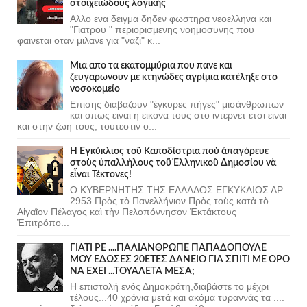
στοιχειώδους λογικής
Αλλο ενα δειγμα δηδεν φωστηρα νεοελληνα και
"Γιατρου " περιορισμενης νοημοσυνης που
φαινεται οταν μιλανε για "ναζι" κ...
Μια απο τα εκατομμύρια που πανε και
ζευγαρωνουν με κτηνώδες αγρίμια κατέληξε στο
νοσοκομείο
Επισης διαβαζουν "έγκυρες πήγες" μισάνθρωπων
και οπως ειναι η εικονα τους στο ιντερνετ ετσι ειναι
και στην ζωη τους, τουτεστιν ο...
Ἡ Ἐγκύκλιος τοῦ Καποδίστρια ποὺ ἀπαγόρευε
στοὺς ὑπαλλήλους τοῦ Ἑλληνικοῦ Δημοσίου νὰ
εἶναι Τέκτονες!
Ο ΚΥΒΕΡΝΗΤΗΣ ΤΗΣ ΕΛΛΑΔΟΣ ΕΓΚΥΚΛΙΟΣ ΑΡ.
2953 Πρὸς τὸ Πανελλήνιον Πρὸς τοὺς κατὰ τὸ
Αἰγαῖον Πέλαγος καὶ τὴν Πελοπόννησον Ἐκτάκτους
Ἐπιτρόπο...
ΓΙΑΤΙ ΡΕ ....ΠΑΛΙΑΝΘΡΩΠΕ ΠΑΠΑΔΟΠΟΥΛΕ
ΜΟΥ ΕΔΩΣΕΣ 20ΕΤΕΣ ΔΑΝΕΙΟ ΓΙΑ ΣΠΙΤΙ ΜΕ ΟΡΟ
ΝΑ ΕΧΕΙ ...ΤΟΥΑΛΕΤΑ ΜΕΣΑ;
Η επιστολή ενός Δημοκράτη,διαβάστε το μέχρι
τέλους...40 χρόνια μετά και ακόμα τυραννάς τα ....