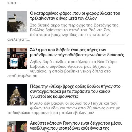
κατα...
Ο καταραμένος φάρος, που οι φαροφύλακες του
τρελαίνονταν ο ένας μετά τον άλλον
Στο δυτικό άκρο της περιοχής της Βρετάνης της
Γαλλίας βρίσκεται το στενό του Ραζ-ντε-Σεν,
διάσπαρτο βραχονησίδες που τις κτυπούν
ανελέητα τ...
Άλλη μια που διάβαζε έγκυρες πήγες των
μισάνθρωπων πήγε αδιάβαστη ενώ έκανε διακοπές
Δηθεν βαρύ πένθος προκάλεσε στα Νέα Στύρα
Ευβοίας ο αιφνίδιος θάνατος μιας 56χρονης
γυναίκας, η οποία βρέθηκε νεκρή δίπλα στο
σταθμευμένο αυ...
Πάρα την «θεϊκή» βροχή ορδες δούλοι πήγαν στο
σύνταγμα παρέα με τα παράσιτα του κακού
γνωστοί ως κομμουνιστες
Μυαλο δεν βαζουν οι δουλοι του Γιαχβε και των
φυλων του εδω και πανω απο 20 αιωνες ουτε με
τα διαβολικα κομμουνιστικα μπολια εβαλαν μαλ...
Ακούστε κάποιον Γάκη που ειναι δείγμα του μέσου
νεοέλληνα που ισοπεδώνει κάθε έννοια της