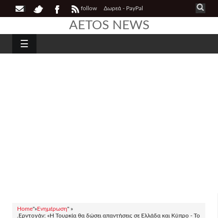
follow
Δωρεά - PayPal
AETOS NEWS
☰
Home
"»
Ενημέρωση
" »
.Ερντογάν: «Η Τουρκία θα δώσει απαντήσεις σε Ελλάδα και Κύπρο - Το