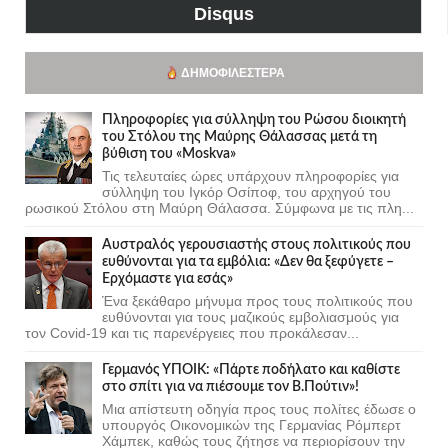
Disqus
ΔΗΜΟΦΙΛΈΣΤΕΡΑ
Πληροφορίες για σύλληψη του Ρώσου διοικητή
του Στόλου της Mαύρης Θάλασσας μετά τη
βύθιση του «Moskva»
Τις τελευταίες ώρες υπάρχουν πληροφορίες για
σύλληψη του Ιγκόρ Οσίποφ, του αρχηγού του
ρωσικού Στόλου στη Μαύρη Θάλασσα. Σύμφωνα με τις πλη...
Αυστραλός γερουσιαστής στους πολιτικούς που
ευθύνονται για τα εμβόλια: «Δεν θα ξεφύγετε –
Ερχόμαστε για εσάς»
Ένα ξεκάθαρο μήνυμα προς τους πολιτικούς που
ευθύνονται για τους μαζικούς εμβολιασμούς για
τον Covid-19 και τις παρενέργειες που προκάλεσαν...
Γερμανός ΥΠΟΙΚ: «Πάρτε ποδήλατο και καθίστε
στο σπίτι για να πιέσουμε τον Β.Πούτιν»!
Μια απίστευτη οδηγία προς τους πολίτες έδωσε ο
υπουργός Οικονομικών της Γερμανίας Ρόμπερτ
Χάμπεκ, καθώς τους ζήτησε να περιορίσουν την