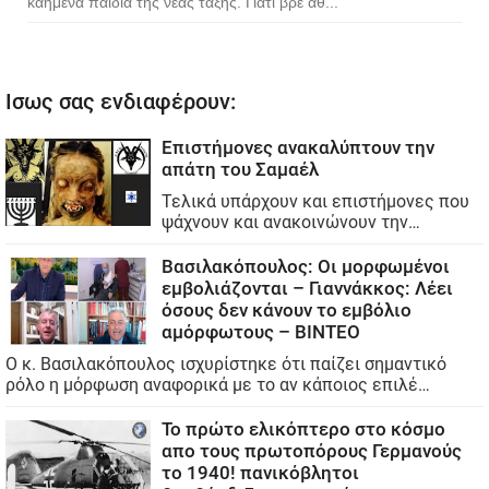
καημένα παιδιά της νέας τάξης. Γιατί βρε άθ...