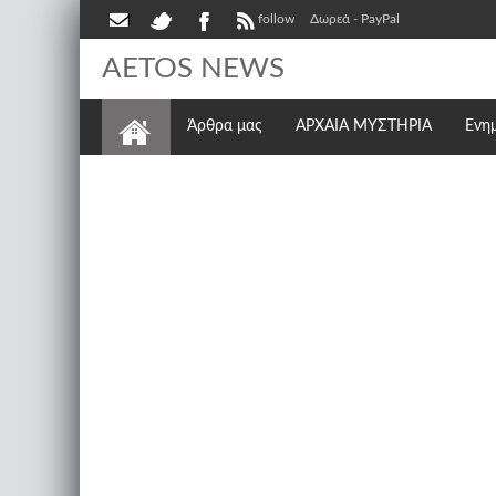
follow
Δωρεά - PayPal
AETOS NEWS
Άρθρα μας
ΑΡΧΑΙΑ ΜΥΣΤΗΡΙΑ
Ενη