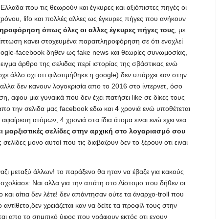
ν Ελλαδα που τις θεωρούν και έγκυρες και αξιόπιστες πηγές οι
 χρόνου, lifo και πολλές αλλες ως έγκυρες πήγες που ανήκουν
ληροφόρηση όπως όλες οι αλλες έγκυρες πήγες τους
, με
ρίπτωση κανει στοχευμένα παραπληροφόρηση σε ότι ενοχλεί
google-facebook δηθεν ως fake news και θεωρίες συνωμοσίας,
ειγμα άρθρο της σελιδας περί ιστορίας της σβάστικας ενώ
ε άλλο οχι οτι φιλοτιμήθηκε η google) δεν υπάρχει καν στην
αλλα δεν κανουν λογοκρισία απο το 2016 στο ίντερνετ, όσο
η, αφου μια γυναικά που δεν έχει πατήσει like σε δίκες τους
t απο την σελιδα μας facebook εδω και 4 χρονιά ενώ υποθέτεται
η αφαίρεση ατόμων, 4 χρονιά στα ίδια άτομα ειναι ενώ εχει νεα
ι μαρξιστικές σελίδες στην αρχική στο λογαριασμό σου
ς σελίδες μονο αυτοί που τις διαβαζουν δεν το ξέρουν οτι ειναι
ναζι μεταξύ άλλων! το παράξενο θα ηταν να έβαζε για κακούς
 σχολίασε: Ναι αλλα για την απάτη στο Δίστομο που δήθεν οι
και αίτια δεν λέτε! δεν απάντησαν ούτε τα άναρχο-troll που
 αντίθετο,δεν χρειάζεται καν να δείτε τα προφίλ τους στην
ται απο το σημιτικό ύφος που γράφουν εκτός οτι εχουν