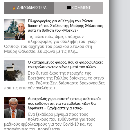
ΔΗΜΟΦΙΛΈΣΤΕΡΑ
COMMENT
Πληροφορίες για σύλληψη του Ρώσου
διοικητή του Στόλου της Mαύρης Θάλασσας
μετά τη βύθιση του «Moskva»
Τις τελευταίες ώρες υπάρχουν
πληροφορίες για σύλληψη του Ιγκόρ
Οσίποφ, του αρχηγού του ρωσικού Στόλου στη
Μαύρη Θάλασσα. Σύμφωνα με τις πλη...
Ο καταραμένος φάρος, που οι φαροφύλακες
του τρελαίνονταν ο ένας μετά τον άλλον
Στο δυτικό άκρο της περιοχής της
Βρετάνης της Γαλλίας βρίσκεται το στενό
του Ραζ-ντε-Σεν, διάσπαρτο βραχονησίδες
που τις κτυπούν ανελέητα τ...
Αυστραλός γερουσιαστής στους πολιτικούς
που ευθύνονται για τα εμβόλια: «Δεν θα
ξεφύγετε – Ερχόμαστε για εσάς»
Ένα ξεκάθαρο μήνυμα προς τους
πολιτικούς που ευθύνονται για τους
μαζικούς εμβολιασμούς για τον Covid-19 και τις
παρενέργειες που προκάλεσαν...