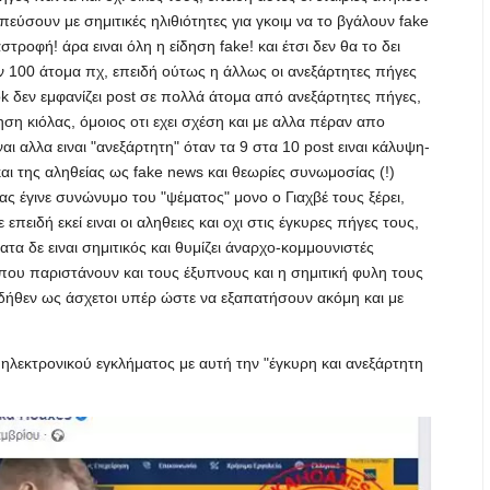
ύσουν με σημιτικές ηλιθιότητες για γκοιμ να το βγάλουν fake
τροφή! άρα ειναι όλη η είδηση fake! και έτσι δεν θα το δει
ν 100 άτομα πχ, επειδή ούτως η άλλως οι ανεξάρτητες πήγες
k δεν εμφανίζει post σε πολλά άτομα από ανεξάρτητες πήγες,
η κιόλας, όμοιος οτι εχει σχέση και με αλλα πέραν απο
ναι αλλα ειναι "ανεξάρτητη" όταν τα 9 στα 10 post ειναι κάλυψη-
ι της αληθείας ως fake news και θεωρίες συνωμοσίας (!)
 έγινε συνώνυμο του "ψέματος" μονο ο Γιαχβέ τους ξέρει,
ειδή εκεί ειναι οι αληθειες και οχι στις έγκυρες πήγες τους,
τα δε ειναι σημιτικός και θυμίζει άναρχο-κομμουνιστές
 που παριστάνουν και τους έξυπνους και η σημιτική φυλη τους
υν δήθεν ως άσχετοι υπέρ ώστε να εξαπατήσουν ακόμη και με
 ηλεκτρονικού εγκλήματος με αυτή την "έγκυρη και ανεξάρτητη