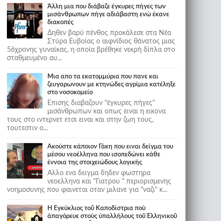
Άλλη μια που διάβαζε έγκυρες πήγες των
μισάνθρωπων πήγε αδιάβαστη ενώ έκανε
διακοπές
Δηθεν βαρύ πένθος προκάλεσε στα Νέα
Στύρα Ευβοίας ο αιφνίδιος θάνατος μιας
56χρονης γυναίκας, η οποία βρέθηκε νεκρή δίπλα στο
σταθμευμένο αυ...
Μια απο τα εκατομμύρια που πανε και
ζευγαρωνουν με κτηνώδες αγρίμια κατέληξε
στο νοσοκομείο
Επισης διαβαζουν "έγκυρες πήγες"
μισάνθρωπων και οπως ειναι η εικονα
τους στο ιντερνετ ετσι ειναι και στην ζωη τους,
τουτεστιν ο...
Ακούστε κάποιον Γάκη που ειναι δείγμα του
μέσου νεοέλληνα που ισοπεδώνει κάθε
έννοια της στοιχειώδους λογικής
Αλλο ενα δειγμα δηδεν φωστηρα
νεοελληνα και "Γιατρου " περιορισμενης
νοημοσυνης που φαινεται οταν μιλανε για "ναζι" κ...
Ἡ Ἐγκύκλιος τοῦ Καποδίστρια ποὺ
ἀπαγόρευε στοὺς ὑπαλλήλους τοῦ Ἑλληνικοῦ