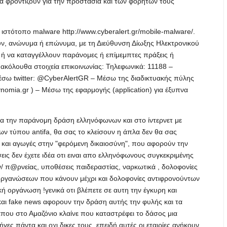
 Να φροντίζουν για την προστασία και των φορητών τους
ιστότοπο malware http://www.cyberalert.gr/mobile-malware/.
ούν, ανώνυμα ή επώνυμα, με τη Διεύθυνση Δίωξης Ηλεκτρονικού
ή να καταγγέλλουν παράνομες ή επίμεμπτες πράξεις ή
ακόλουθα στοιχεία επικοινωνίας: Τηλεφωνικά: 11188 –
Μέσω twitter: @CyberAlertGR – Μέσω της διαδικτυακής πύλης
stynomia.gr ) – Μέσω της εφαρμογής (application) για έξυπνα
ια την παράνομη δράση ελληνόφωνων και στο ίντερνετ με
ν τύπου antifa, θα σας το κλείσουν η άπλα δεν θα σας
ις και αγωγές στην "φερόμενη δικαιοσύνη", που αφορούν την
ς δεν έχετε ιδέα οτι ειναι απο ελληνόφωνους συγκεκριμένης
 π@ρνείας, υποθέσεις παιδεραστίας, ναρκωτικά , δολοφονίες
οργανώσεων που κάνουν μέχρι και δολοφονίες αντιφρονούντων
τική οργάνωση !γενικά οτι βλέπετε σε αυτη την έγκυρη και
αι fake news αφορουν την δράση αυτής την φυλής και τα
άπου στο Αμαζόνιο κλαίνε που καταστρέφει το δάσος μια
ήγες πάντα και οχι δικες τους, επειδή αυτές οι εταιρίες ανήκουν