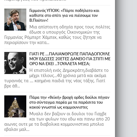
Γερμανός ΥΠΟΙΚ: «Πάρτε ποδήλατο και
καθίστε στο σπίτι για να πιέσουμε τον
Β.Πούτιν»!
Μια απίστευτη οδηγία προς τους πολίτες
έδωσε ο υπουργός Οικονομικών της
Γερμανίας Ρόμπερτ Χάμπεκ, καθώς τους ζήτησε να
περιορίσουν την κατα...
ΓΙΑΤΙ ΡΕ ....ΠΑΛΙΑΝΘΡΩΠΕ ΠΑΠΑΔΟΠΟΥΛΕ
ΜΟΥ ΕΔΩΣΕΣ 20ΕΤΕΣ ΔΑΝΕΙΟ ΓΙΑ ΣΠΙΤΙ ΜΕ
ΟΡΟ ΝΑ ΕΧΕΙ ...ΤΟΥΑΛΕΤΑ ΜΕΣΑ;
Η επιστολή ενός Δημοκράτη,διαβάστε το
μέχρι τέλους...40 χρόνια μετά και ακόμα
τυραννάς τα .... καημένα παιδιά της νέας τάξης. Γιατί
βρε άθ...
Πάρα την «θεϊκή» βροχή ορδες δούλοι πήγαν
στο σύνταγμα παρέα με τα παράσιτα του
κακού γνωστοί ως κομμουνιστες
Μυαλο δεν βαζουν οι δουλοι του Γιαχβε
και των φυλων του εδω και πανω απο 20
αιωνες ουτε με τα διαβολικα κομμουνιστικα μπολια
εβαλαν μαλ...