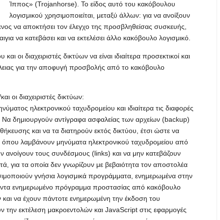
Ίππος» (Trojanhorse). Το είδος αυτό του κακόβουλου
λογισμικού χρησιμοποιείται, μεταξύ άλλων: για να ανοίξουν
ενος να αποκτήσει τον έλεγχο της προσβληθείσας συσκευής,
για να κατεβάσει και να εκτελέσει άλλο κακόβουλο λογισμικό.
 και οι διαχειριστές δικτύων να είναι ιδιαίτερα προσεκτικοί και
λειας για την αποφυγή προσβολής από το κακόβουλο
και οι διαχειριστές δικτύων:
ύματος ηλεκτρονικού ταχυδρομείου και ιδιαίτερα τις διαφορές
. Να δημιουργούν αντίγραφα ασφαλείας των αρχείων (backup)
θήκευσης και να τα διατηρούν εκτός δικτύου, έτσι ώστε να
ις όπου λαμβάνουν μηνύματα ηλεκτρονικού ταχυδρομείου από
ανοίγουν τους συνδέσμους (links) και να μην κατεβάζουν
τά, για τα οποία δεν γνωρίζουν με βεβαιότητα τον αποστολέα
ησιμοποιούν γνήσια λογισμικά προγράμματα, ενημερωμένα στην
 πάντα ενημερωμένο πρόγραμμα προστασίας από κακόβουλο
ν και να έχουν πάντοτε ενημερωμένη την έκδοση του
 την εκτέλεση μακροεντολών και JavaScript στις εφαρμογές