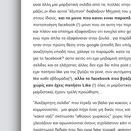
ειναι άλλη μια μαρξιστική σελίδα από τις πολλές στη
μάζες,οι ίδιοι αυτοί "έξυπνοι" διαβαζουν Μηχανή του
στους ίδιους,
και το μονο που κανει ειναι παραπ
πιστοποίηση facebook (!) μονο που σε αυτη την πε
και πλέον και επίσημα εξαφανίζουν οτι ενοχλεί απο 
ενώ πριν άπλα τα εξαφάνισαν στην ζουλά , για παράδ
ηταν στην πρώτη θέση στην google (επειδή δεν υπήρχ
αναζήτηση επειδή τους χάλαγε το παραμύθι, κατα τα 
για το facebook? άστο εκτός οτι εχει μηδαμινή απήχησ
σελίδες και σε ελάχιστες άλλες δεν εχει δει πότε pos
εχει πατήσει like για της βγάζει τα post, συν αυτόματ
like καθε εβδομάδα(!),
αλλα το facebook σου βγάζε
χωρίς καν έχεις πατήσει Like
(!) όλες οι μαρξιστικέ
μαρξιστικές έχουν τρελή προώθηση ..
"Ανεξάρτητη σελιδα" που έτρεξε να βάλει για κακούς 
κομμουνιστές.. μια φορά πήγε ένας μη δικός τους και
"κακοί ναζι" σκότωσαν "αθώους χωρικούς" χωρις λόγο 
χλευάζουν και ειρωνεύονται όσους σχολιάσουν κάτι το
περίπτωση βεβαία που δεν ειναι fake προφίλ, φαίνον