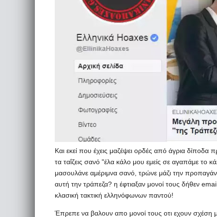
Και εκεί που έχεις μαζέψει ορδές από άγρια δίποδα π
τα ταΐζεις σανό "έλα κάλο μου εμείς σε αγαπάμε το κά
μασουλάνε αμέριμνα σανό, τρώνε μάζι την προπαγάνδ
αυτή την τράπεζα? η έφτιαξαν μονοί τους δήθεν emai
κλασική τακτική ελληνόφωνων παντού!
Έπρεπε να βαλουν απο μονοί τους οτι εχουν σχέση με