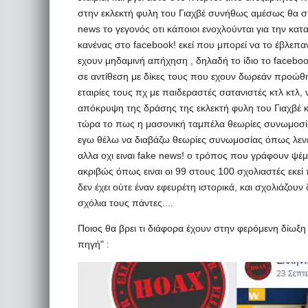
στην εκλεκτή φυλη του Γιαχβέ συνήθως αμέσως θα σπε
news το γεγονός οτι κάποιοι ενοχλούνται για την κατασ
κανένας στο facebook! εκεί που μπορεί να το έβλεπα
εχουν μηδαμινή απήχηση , δηλαδή το ίδιο το faceboo
σε αντίθεση με δίκες τους που εχουν δωρεάν προώθησ
εταιρίες τους πχ με παιδεραστές σατανιστές κτλ κτλ, 
απόκρυψη της δράσης της εκλεκτή φυλη του Γιαχβέ κα
τώρα το πως η μασονική ταμπέλα θεωρίες συνωμοσίας
εγω θέλω να διαβάζω θεωρίες συνωμοσίας όπως λενε επ
αλλα οχι ειναι fake news! ο τρόπος που γράφουν ψέμα
ακριβώς όπως ειναι οι 99 στους 100 σχολιαστές εκεί
δεν έχει ούτε έναν εφευρέτη ιστορικά, και σχολιάζο
σχόλια τους πάντες....
Ποιος θα βρει τι διάφορα έχουν στην φερόμενη δίωξη
πηγή" :