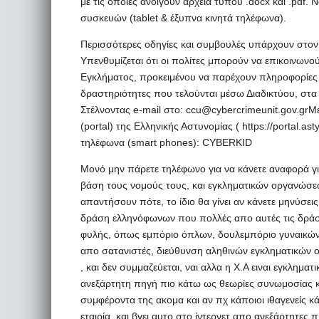
με τις οποίες ανοίγουν αρχεία τύπου .docx και .pdf.
συσκευών (tablet & έξυπνα κινητά τηλέφωνα).
Περισσότερες οδηγίες και συμβουλές υπάρχουν στον 
Υπενθυμίζεται ότι οι πολίτες μπορούν να επικοινων
Εγκλήματος, προκειμένου να παρέχουν πληροφορίες 
δραστηριότητες που τελούνται μέσω Διαδικτύου, στα 
Στέλνοντας e-mail στο: ccu@cybercrimeunit.gov.gr
(portal) της Ελληνικής Αστυνομίας ( https://portal.a
τηλέφωνα (smart phones): CYBERΚΙD
Μονό μην πάρετε τηλέφωνο για να κάνετε αναφορά γ
βάση τους νομούς τους, και εγκληματικών οργανώσεω
απαντήσουν πότε, το ίδιο θα γίνει αν κάνετε μηνύσε
δράση ελληνόφωνων που πολλές απο αυτές τις δράσει
φυλής, όπως εμπόριο όπλων, δουλεμπόριο γυναικών/
απο σατανιστές, διεύθυνση αληθινών εγκληματικών 
, και δεν συμμαζεύεται, ναι αλλα η Χ.Α ειναι εγκλημα
ανεξάρτητη πηγή πιο κάτω ως θεωρίες συνωμοσίας κ
συμφέροντα της ακομα και αν πχ κάποιοι ιθαγενείς κ
εταιρία, και βγει αυτο στο ίντερνετ απο ανεξάρτητες π