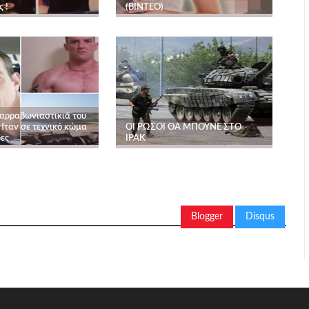
 !
(ΒΙΝΤΕΟ)
αρραβωνιαστικιά του
Ήταν σε τεχνικό κώμα
ΟΙ ΡΩΣΟΙ ΘΑ ΜΠΟΥΝΕ ΣΤΟ
ες
ΙΡΑΚ
Blogger
Disqus