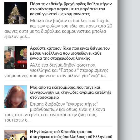
Πάρα την «θεϊκή» βροχή ορδες δούλοι πήγαν
στο σύνταγμα παρέα με τα παράσιτα του
κακού γνωστοί ως κομμουνιστες
Μυαλο δεν βαζουν οι δουλοι του Γιαχβε
και των φυλων του εδω και πανω απο 20
αιωνες ουτε με τα διαβολικα κομμουνιστικα μπολια
εβαλαν μαλ...
Ακούστε κάποιον Γάκη που ειναι δείγμα του
μέσου νεοέλληνα που ισοπεδώνει κάθε
έννοια της στοιχειώδους λογικής
Αλλο ενα δειγμα δηδεν φωστηρα
νεοελληνα και "Γιατρου " περιορισμενης
νοημοσυνης που φαινεται οταν μιλανε για "ναζι" κ...
Μια απο τα εκατομμύρια που πανε και
ζευγαρωνουν με κτηνώδες αγρίμια κατέληξε
στο νοσοκομείο
Επισης διαβαζουν "έγκυρες πήγες"
μισάνθρωπων και οπως ειναι η εικονα
τους στο ιντερνετ ετσι ειναι και στην ζωη τους,
τουτεστιν ο...
Ἡ Ἐγκύκλιος τοῦ Καποδίστρια ποὺ
ἀπαγόρευε στοὺς ὑπαλλήλους τοῦ Ἑλληνικοῦ