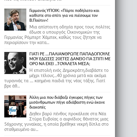
Γερμανός ΥΠΟΙΚ: «Πάρτε ποδήλατο και
καθίστε στο σπίτι για να πιέσουμε τον
Β.Πούτιν»!
Μια απίστευτη οδηγία προς τους πολίτες
έδωσε ο υπουργός Οικονομικών της
Γερμανίας Ρόμπερτ Χάμπεκ, καθώς τους ζήτησε να
περιορίσουν την κατα...
ΓΙΑΤΙ ΡΕ ....ΠΑΛΙΑΝΘΡΩΠΕ ΠΑΠΑΔΟΠΟΥΛΕ
ΜΟΥ ΕΔΩΣΕΣ 20ΕΤΕΣ ΔΑΝΕΙΟ ΓΙΑ ΣΠΙΤΙ ΜΕ
ΟΡΟ ΝΑ ΕΧΕΙ ...ΤΟΥΑΛΕΤΑ ΜΕΣΑ;
Η επιστολή ενός Δημοκράτη,διαβάστε το
μέχρι τέλους...40 χρόνια μετά και ακόμα
τυραννάς τα .... καημένα παιδιά της νέας τάξης. Γιατί
βρε άθ...
Άλλη μια που διάβαζε έγκυρες πήγες των
μισάνθρωπων πήγε αδιάβαστη ενώ έκανε
διακοπές
Δηθεν βαρύ πένθος προκάλεσε στα Νέα
Στύρα Ευβοίας ο αιφνίδιος θάνατος μιας
56χρονης γυναίκας, η οποία βρέθηκε νεκρή δίπλα στο
σταθμευμένο αυ...