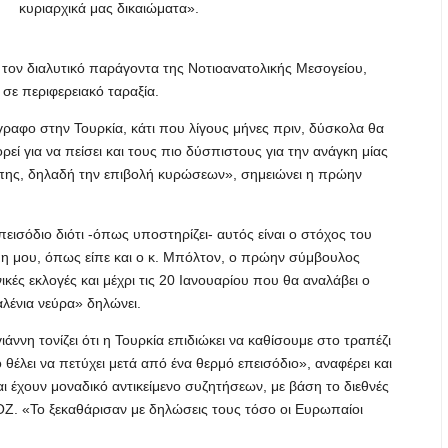
κυριαρχικά μας δικαιώματα».
ί τον διαλυτικό παράγοντα της Νοτιοανατολικής Μεσογείου,
 σε περιφερειακό ταραξία.
ραφο στην Τουρκία, κάτι που λίγους μήνες πριν, δύσκολα θα
ορεί για να πείσει και τους πιο δύσπιστους για την ανάγκη μίας
πης, δηλαδή την επιβολή κυρώσεων», σημειώνει η πρώην
πεισόδιο διότι -όπως υποστηρίζει- αυτός είναι ο στόχος του
μη μου, όπως είπε και ο κ. Μπόλτον, ο πρώην σύμβουλος
ικές εκλογές και μέχρι τις 20 Ιανουαρίου που θα αναλάβει ο
αλένια νεύρα» δηλώνει.
ννη τονίζει ότι η Τουρκία επιδιώκει να καθίσουμε στο τραπέζι
θέλει να πετύχει μετά από ένα θερμό επεισόδιο», αναφέρει και
και έχουν μοναδικό αντικείμενο συζητήσεων, με βάση το διεθνές
ΑΟΖ. «Το ξεκαθάρισαν με δηλώσεις τους τόσο οι Ευρωπαίοι