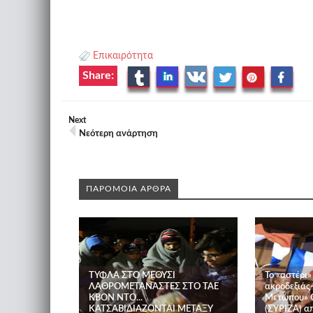
Επικαιρότητα
Share:
Next
Νεότερη ανάρτηση
ΠΑΡΟΜΟΙΑ ΑΡΘΡΑ
ΤΥΦΛΑ ΣΤΟ ΜΕΘΥΣΙ
Το «αστέρι»
ΛΑΘΡΟΜΕΤΑΝΑΣΤΕΣ ΣΤΟ ΤΑΕ
ακροδεξιάς
ΚΒΟΝ ΝΤΟ...
Μετώπου» Ο
ΚΑΤΣΑΒΙΔΙΑΖΟΝΤΑΙ ΜΕΤΑΞΥ
(ΣΥΡΙΖΑ) α