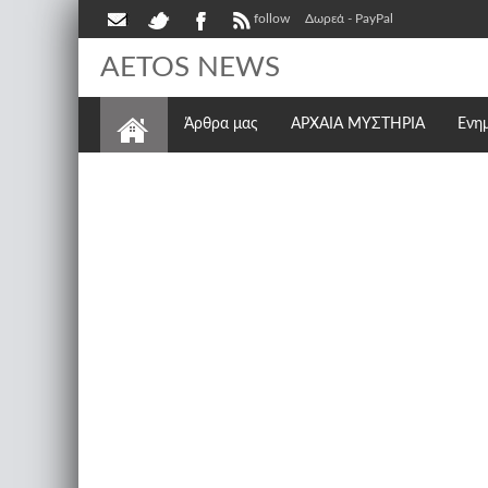
follow
Δωρεά - PayPal
AETOS NEWS
Άρθρα μας
ΑΡΧΑΙΑ ΜΥΣΤΗΡΙΑ
Ενη