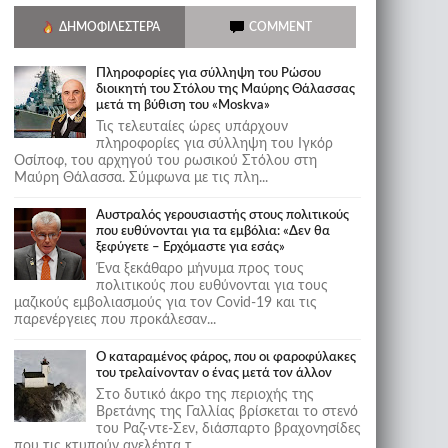
ΔΗΜΟΦΙΛΈΣΤΕΡΑ
COMMENT
Πληροφορίες για σύλληψη του Ρώσου
διοικητή του Στόλου της Mαύρης Θάλασσας
μετά τη βύθιση του «Moskva»
Τις τελευταίες ώρες υπάρχουν
πληροφορίες για σύλληψη του Ιγκόρ
Οσίποφ, του αρχηγού του ρωσικού Στόλου στη
Μαύρη Θάλασσα. Σύμφωνα με τις πλη...
Αυστραλός γερουσιαστής στους πολιτικούς
που ευθύνονται για τα εμβόλια: «Δεν θα
ξεφύγετε – Ερχόμαστε για εσάς»
Ένα ξεκάθαρο μήνυμα προς τους
πολιτικούς που ευθύνονται για τους
μαζικούς εμβολιασμούς για τον Covid-19 και τις
παρενέργειες που προκάλεσαν...
Ο καταραμένος φάρος, που οι φαροφύλακες
του τρελαίνονταν ο ένας μετά τον άλλον
Στο δυτικό άκρο της περιοχής της
Βρετάνης της Γαλλίας βρίσκεται το στενό
του Ραζ-ντε-Σεν, διάσπαρτο βραχονησίδες
που τις κτυπούν ανελέητα τ...