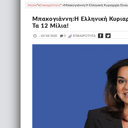
Home
"»
Επικαιρότητα
" »
Μπακογιάννη:Η Ελληνική Κυριαρχία Είναι 6
Μπακογιάννη:Η Ελληνική Κυριαρχ
Τα 12 Μίλια!
..
10/18/2020
_
0
ΕΠΙΚΑΙΡΌΤΗΤΑ,