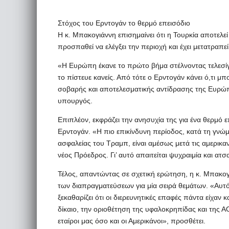
Στόχος του Ερντογάν το θερμό επεισόδιο
Η κ. Μπακογιάννη επισημαίνει ότι η Τουρκία αποτελε
προσπαθεί να ελέγξει την περιοχή και έχει μετατραπεί
«Η Ευρώπη έκανε το πρώτο βήμα στέλνοντας τελεσίγ
το πίστευε κανείς. Από τότε ο Ερντογάν κάνει ό,τι μπ
σοβαρής και αποτελεσματικής αντίδρασης της Ευρώ
υπουργός.
Επιπλέον, εκφράζει την ανησυχία της για ένα θερμό ε
Ερντογάν. «Η πιο επικίνδυνη περίοδος, κατά τη γνώ
ασφαλείας του Τραμπ, είναι αμέσως μετά τις αμερικαν
νέος Πρόεδρος. Γι’ αυτό απαιτείται ψυχραιμία και ατσ
Τέλος, απαντώντας σε σχετική ερώτηση, η κ. Μπακογιά
των διαπραγματεύσεων για μία σειρά θεμάτων. «Αυτό 
ξεκαθαρίζει ότι οι διερευνητικές επαφές πάντα είχαν 
δίκαιο, την οριοθέτηση της υφαλοκρηπίδας και της 
εταίροι μας όσο και οι Αμερικάνοι», προσθέτει.