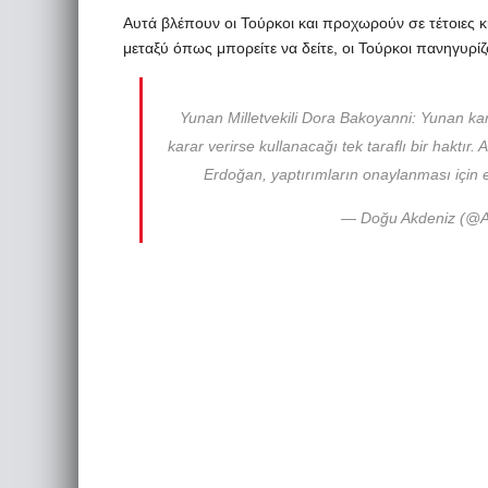
Αυτά βλέπουν οι Τούρκοι και προχωρούν σε τέτοιες 
μεταξύ όπως μπορείτε να δείτε, οι Τούρκοι πανηγυρίζ
Yunan Milletvekili Dora Bakoyanni: Yunan kara
karar verirse kullanacağı tek taraflı bir haktır.
Erdoğan, yaptırımların onaylanması için 
— Doğu Akdeniz (@A