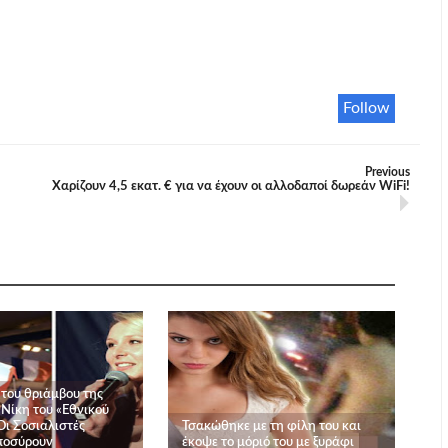
Follow
Previous
Χαρίζουν 4,5 εκατ. € για να έχουν οι αλλοδαποί δωρεάν WiFi!
 του θριάμβου της
-Νίκη του «Εθνικού
ι Σοσιαλιστές
Τσακώθηκε με τη φίλη του και
ποσύρουν
έκοψε το μόριό του με ξυράφι