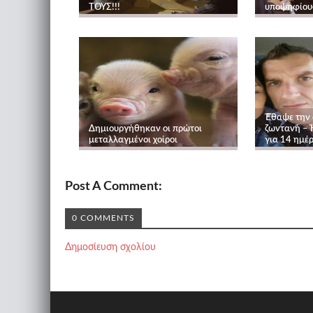
ΤΟΥΣ!!!
υποψηφίους
Έθαψε την 
Δημιουργήθηκαν οι πρώτοι
ζωντανή – 
μεταλλαγμένοι χοίροι
για 14 ημέρ
Post A Comment:
0 COMMENTS
Δημοσίευση σχολίου