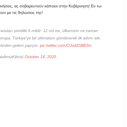
κινήσεις, ας σοβαρευτούν κάποιοι στην Κυβέρνηση! Eν τω
ουν με τις δηλώσεις της!
suları şimdilik 6 mildir. 12 mil ise, ülkemizin ne zaman
 Avrupa, Türkiye'ye bir ültimatom göndererek ilk adımı attı.
elinden geleni yapıyor.
pic.twitter.com/OJsddSBB3m
kdenizKibris)
October 18, 2020