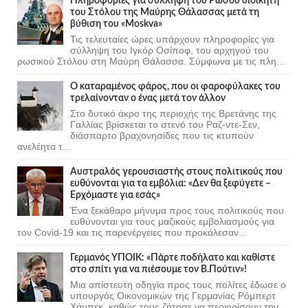
Πληροφορίες για σύλληψη του Ρώσου διοικητή
του Στόλου της Mαύρης Θάλασσας μετά τη
βύθιση του «Moskva»
Τις τελευταίες ώρες υπάρχουν πληροφορίες για
σύλληψη του Ιγκόρ Οσίποφ, του αρχηγού του
ρωσικού Στόλου στη Μαύρη Θάλασσα. Σύμφωνα με τις πλη...
Ο καταραμένος φάρος, που οι φαροφύλακες του
τρελαίνονταν ο ένας μετά τον άλλον
Στο δυτικό άκρο της περιοχής της Βρετάνης της
Γαλλίας βρίσκεται το στενό του Ραζ-ντε-Σεν,
διάσπαρτο βραχονησίδες που τις κτυπούν
ανελέητα τ...
Αυστραλός γερουσιαστής στους πολιτικούς που
ευθύνονται για τα εμβόλια: «Δεν θα ξεφύγετε –
Ερχόμαστε για εσάς»
Ένα ξεκάθαρο μήνυμα προς τους πολιτικούς που
ευθύνονται για τους μαζικούς εμβολιασμούς για
τον Covid-19 και τις παρενέργειες που προκάλεσαν...
Γερμανός ΥΠΟΙΚ: «Πάρτε ποδήλατο και καθίστε
στο σπίτι για να πιέσουμε τον Β.Πούτιν»!
Μια απίστευτη οδηγία προς τους πολίτες έδωσε ο
υπουργός Οικονομικών της Γερμανίας Ρόμπερτ
Χάμπεκ, καθώς τους ζήτησε να περιορίσουν την