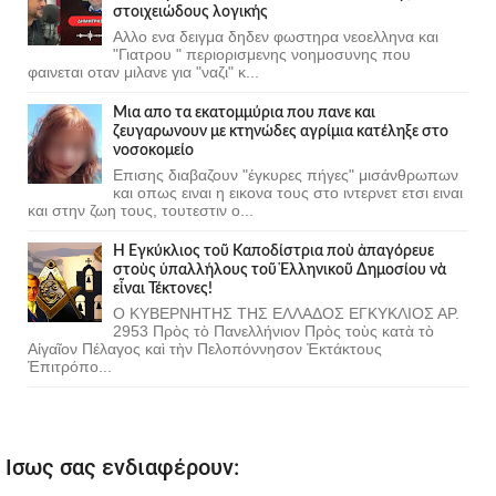
στοιχειώδους λογικής
Αλλο ενα δειγμα δηδεν φωστηρα νεοελληνα και
"Γιατρου " περιορισμενης νοημοσυνης που
φαινεται οταν μιλανε για "ναζι" κ...
Μια απο τα εκατομμύρια που πανε και
ζευγαρωνουν με κτηνώδες αγρίμια κατέληξε στο
νοσοκομείο
Επισης διαβαζουν "έγκυρες πήγες" μισάνθρωπων
και οπως ειναι η εικονα τους στο ιντερνετ ετσι ειναι
και στην ζωη τους, τουτεστιν ο...
Ἡ Ἐγκύκλιος τοῦ Καποδίστρια ποὺ ἀπαγόρευε
στοὺς ὑπαλλήλους τοῦ Ἑλληνικοῦ Δημοσίου νὰ
εἶναι Τέκτονες!
Ο ΚΥΒΕΡΝΗΤΗΣ ΤΗΣ ΕΛΛΑΔΟΣ ΕΓΚΥΚΛΙΟΣ ΑΡ.
2953 Πρὸς τὸ Πανελλήνιον Πρὸς τοὺς κατὰ τὸ
Αἰγαῖον Πέλαγος καὶ τὴν Πελοπόννησον Ἐκτάκτους
Ἐπιτρόπο...