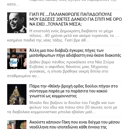
κατα...
ΓΙΑΤΙ ΡΕ ....ΠΑΛΙΑΝΘΡΩΠΕ ΠΑΠΑΔΟΠΟΥΛΕ
ΜΟΥ ΕΔΩΣΕΣ 20ΕΤΕΣ ΔΑΝΕΙΟ ΓΙΑ ΣΠΙΤΙ ΜΕ ΟΡΟ
ΝΑ ΕΧΕΙ ...ΤΟΥΑΛΕΤΑ ΜΕΣΑ;
Η επιστολή ενός Δημοκράτη,διαβάστε το μέχρι
τέλους...40 χρόνια μετά και ακόμα τυραννάς τα ....
καημένα παιδιά της νέας τάξης. Γιατί βρε άθ...
Άλλη μια που διάβαζε έγκυρες πήγες των
μισάνθρωπων πήγε αδιάβαστη ενώ έκανε διακοπές
Δηθεν βαρύ πένθος προκάλεσε στα Νέα Στύρα
Ευβοίας ο αιφνίδιος θάνατος μιας 56χρονης
γυναίκας, η οποία βρέθηκε νεκρή δίπλα στο
σταθμευμένο αυ...
Πάρα την «θεϊκή» βροχή ορδες δούλοι πήγαν στο
σύνταγμα παρέα με τα παράσιτα του κακού
γνωστοί ως κομμουνιστες
Μυαλο δεν βαζουν οι δουλοι του Γιαχβε και των
φυλων του εδω και πανω απο 20 αιωνες ουτε με
τα διαβολικα κομμουνιστικα μπολια εβαλαν μαλ...
Ακούστε κάποιον Γάκη που ειναι δείγμα του μέσου
νεοέλληνα που ισοπεδώνει κάθε έννοια της