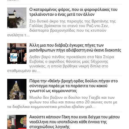
Ο καταραμένος φάρος, που οι φαροφύλακες του
τρελαίνονταν ο ένας μετά τον άλλον
Στο δυτικό άκρο της περιοχής της Βρετάνης της
Γαλλίας βρίσκεται το στενό του Ραζ-ντε-Σεν,
διάσπαρτο βραχονησίδες που τις κτυπούν
ανελέητα τ...
Άλλη μια που διάβαζε έγκυρες πήγες των
μισάνθρωπων πήγε αδιάβαστη ενώ έκανε διακοπές
Δηθεν βαρύ πένθος προκάλεσε στα Νέα Στύρα
Ευβοίας ο αιφνίδιος θάνατος μιας 56χρονης
γυναίκας, η οποία βρέθηκε νεκρή δίπλα στο
σταθμευμένο αυ...
Πάρα την «θεϊκή» βροχή ορδες δούλοι πήγαν στο
σύνταγμα παρέα με τα παράσιτα του κακού
γνωστοί ως κομμουνιστες
Μυαλο δεν βαζουν οι δουλοι του Γιαχβε και των
φυλων του εδω και πανω απο 20 αιωνες ουτε με
τα διαβολικα κομμουνιστικα μπολια εβαλαν μαλ...
Ακούστε κάποιον Γάκη που ειναι δείγμα του μέσου
νεοέλληνα που ισοπεδώνει κάθε έννοια της
στοιχειώδους λογικής