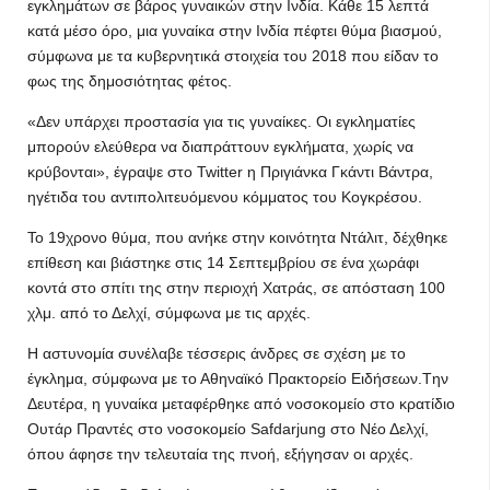
εγκλημάτων σε βάρος γυναικών στην Ινδία. Κάθε 15 λεπτά
κατά μέσο όρο, μια γυναίκα στην Ινδία πέφτει θύμα βιασμού,
σύμφωνα με τα κυβερνητικά στοιχεία του 2018 που είδαν το
φως της δημοσιότητας φέτος.
«Δεν υπάρχει προστασία για τις γυναίκες. Οι εγκληματίες
μπορούν ελεύθερα να διαπράττουν εγκλήματα, χωρίς να
κρύβονται», έγραψε στο Twitter η Πριγιάνκα Γκάντι Βάντρα,
ηγέτιδα του αντιπολιτευόμενου κόμματος του Κογκρέσου.
Το 19χρονο θύμα, που ανήκε στην κοινότητα Ντάλιτ, δέχθηκε
επίθεση και βιάστηκε στις 14 Σεπτεμβρίου σε ένα χωράφι
κοντά στο σπίτι της στην περιοχή Χατράς, σε απόσταση 100
χλμ. από το Δελχί, σύμφωνα με τις αρχές.
Η αστυνομία συνέλαβε τέσσερις άνδρες σε σχέση με το
έγκλημα, σύμφωνα με το Αθηναϊκό Πρακτορείο Ειδήσεων.Tην
Δευτέρα, η γυναίκα μεταφέρθηκε από νοσοκομείο στο κρατίδιο
Ουτάρ Πραντές στο νοσοκομείο Safdarjung στο Νέο Δελχί,
όπου άφησε την τελευταία της πνοή, εξήγησαν οι αρχές.