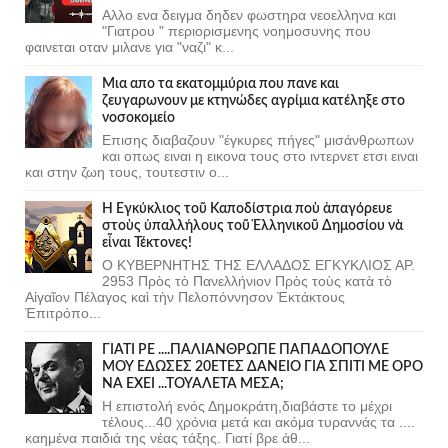
Αλλο ενα δειγμα δηδεν φωστηρα νεοελληνα και
"Γιατρου " περιορισμενης νοημοσυνης που
φαινεται οταν μιλανε για "ναζι" κ...
Μια απο τα εκατομμύρια που πανε και
ζευγαρωνουν με κτηνώδες αγρίμια κατέληξε στο
νοσοκομείο
Επισης διαβαζουν "έγκυρες πήγες" μισάνθρωπων
και οπως ειναι η εικονα τους στο ιντερνετ ετσι ειναι
και στην ζωη τους, τουτεστιν ο...
Ἡ Ἐγκύκλιος τοῦ Καποδίστρια ποὺ ἀπαγόρευε
στοὺς ὑπαλλήλους τοῦ Ἑλληνικοῦ Δημοσίου νὰ
εἶναι Τέκτονες!
Ο ΚΥΒΕΡΝΗΤΗΣ ΤΗΣ ΕΛΛΑΔΟΣ ΕΓΚΥΚΛΙΟΣ ΑΡ.
2953 Πρὸς τὸ Πανελλήνιον Πρὸς τοὺς κατὰ τὸ
Αἰγαῖον Πέλαγος καὶ τὴν Πελοπόννησον Ἐκτάκτους
Ἐπιτρόπο...
ΓΙΑΤΙ ΡΕ ....ΠΑΛΙΑΝΘΡΩΠΕ ΠΑΠΑΔΟΠΟΥΛΕ
ΜΟΥ ΕΔΩΣΕΣ 20ΕΤΕΣ ΔΑΝΕΙΟ ΓΙΑ ΣΠΙΤΙ ΜΕ ΟΡΟ
ΝΑ ΕΧΕΙ ...ΤΟΥΑΛΕΤΑ ΜΕΣΑ;
Η επιστολή ενός Δημοκράτη,διαβάστε το μέχρι
τέλους...40 χρόνια μετά και ακόμα τυραννάς τα ....
καημένα παιδιά της νέας τάξης. Γιατί βρε άθ...