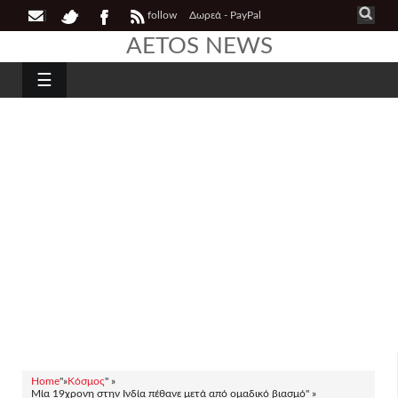
follow
Δωρεά - PayPal
AETOS NEWS
☰
Home
"»
Κόσμος
" »
Μία 19χρονη στην Ινδία πέθανε μετά από ομαδικό βιασμό" »