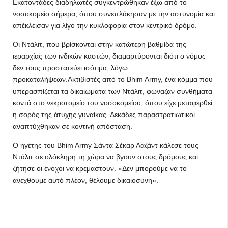
Εκατοντάδες διαδηλωτές συγκεντρώθηκαν έξω από το
νοσοκομείο σήμερα, όπου συνεπλάκησαν με την αστυνομία και
απέκλεισαν για λίγο την κυκλοφορία στον κεντρικό δρόμο.
Οι Ντάλιτ, που βρίσκονται στην κατώτερη βαθμίδα της
ιεραρχίας των ινδικών καστών, διαμαρτύρονται διότι ο νόμος
δεν τους προστατεύει ισότιμα, λόγω
προκαταλήψεων.Ακτιβιστές από το Bhim Army, ένα κόμμα που
υπερασπίζεται τα δικαιώματα των Ντάλιτ, φώναζαν συνθήματα
κοντά στο νεκροτομείο του νοσοκομείου, όπου είχε μεταφερθεί
η σορός της άτυχης γυναίκας. Δεκάδες παραστρατιωτικοί
αναπτύχθηκαν σε κοντινή απόσταση.
Ο ηγέτης του Bhim Army Σάντα Σέκαρ Ααζάντ κάλεσε τους
Ντάλιτ σε ολόκληρη τη χώρα να βγουν στους δρόμους και
ζήτησε οι ένοχοι να κρεμαστούν. «Δεν μπορούμε να το
ανεχθούμε αυτό πλέον, θέλουμε δικαιοσύνη».