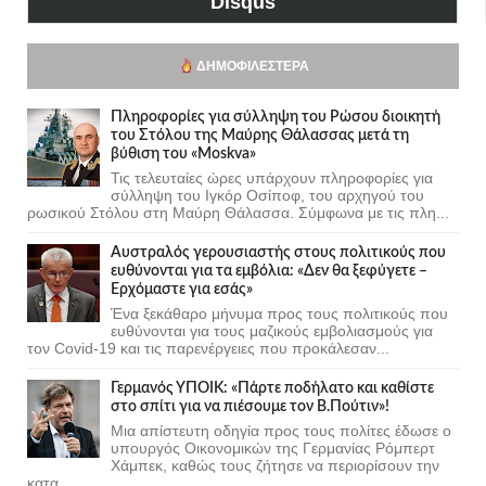
Disqus
ΔΗΜΟΦΙΛΈΣΤΕΡΑ
Πληροφορίες για σύλληψη του Ρώσου διοικητή
του Στόλου της Mαύρης Θάλασσας μετά τη
βύθιση του «Moskva»
Τις τελευταίες ώρες υπάρχουν πληροφορίες για
σύλληψη του Ιγκόρ Οσίποφ, του αρχηγού του
ρωσικού Στόλου στη Μαύρη Θάλασσα. Σύμφωνα με τις πλη...
Αυστραλός γερουσιαστής στους πολιτικούς που
ευθύνονται για τα εμβόλια: «Δεν θα ξεφύγετε –
Ερχόμαστε για εσάς»
Ένα ξεκάθαρο μήνυμα προς τους πολιτικούς που
ευθύνονται για τους μαζικούς εμβολιασμούς για
τον Covid-19 και τις παρενέργειες που προκάλεσαν...
Γερμανός ΥΠΟΙΚ: «Πάρτε ποδήλατο και καθίστε
στο σπίτι για να πιέσουμε τον Β.Πούτιν»!
Μια απίστευτη οδηγία προς τους πολίτες έδωσε ο
υπουργός Οικονομικών της Γερμανίας Ρόμπερτ
Χάμπεκ, καθώς τους ζήτησε να περιορίσουν την
κατα...