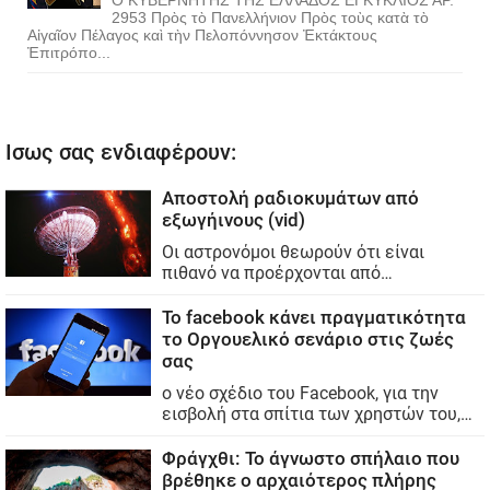
2953 Πρὸς τὸ Πανελλήνιον Πρὸς τοὺς κατὰ τὸ
Αἰγαῖον Πέλαγος καὶ τὴν Πελοπόννησον Ἐκτάκτους
Ἐπιτρόπο...