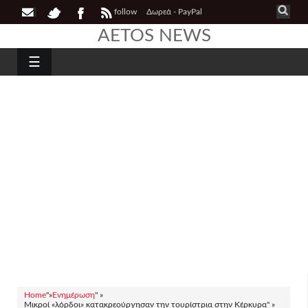
follow
Δωρεά - PayPal
AETOS NEWS
☰
Home
"»
Ενημέρωση
" »
Μικροί «λόρδοι» κατακρεούργησαν την τουρίστρια στην Κέρκυρα" »