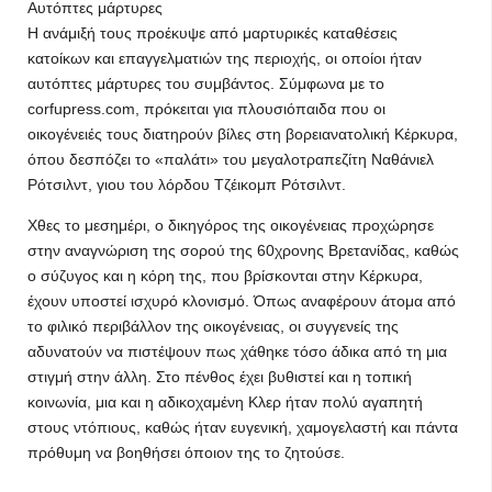
Αυτόπτες μάρτυρες
Η ανάμιξή τους προέκυψε από μαρτυρικές καταθέσεις
κατοίκων και επαγγελματιών της περιοχής, οι οποίοι ήταν
αυτόπτες μάρτυρες του συμβάντος. Σύμφωνα με το
corfupress.com, πρόκειται για πλουσιόπαιδα που οι
οικογένειές τους διατηρούν βίλες στη βορειανατολική Κέρκυρα,
όπου δεσπόζει το «παλάτι» του μεγαλοτραπεζίτη Ναθάνιελ
Ρότσιλντ, γιου του λόρδου Τζέικομπ Ρότσιλντ.
Χθες το μεσημέρι, ο δικηγόρος της οικογένειας προχώρησε
στην αναγνώριση της σορού της 60χρονης Βρετανίδας, καθώς
ο σύζυγος και η κόρη της, που βρίσκονται στην Κέρκυρα,
έχουν υποστεί ισχυρό κλονισμό. Όπως αναφέρουν άτομα από
το φιλικό περιβάλλον της οικογένειας, οι συγγενείς της
αδυνατούν να πιστέψουν πως χάθηκε τόσο άδικα από τη μια
στιγμή στην άλλη. Στο πένθος έχει βυθιστεί και η τοπική
κοινωνία, μια και η αδικοχαμένη Κλερ ήταν πολύ αγαπητή
στους ντόπιους, καθώς ήταν ευγενική, χαμογελαστή και πάντα
πρόθυμη να βοηθήσει όποιον της το ζητούσε.