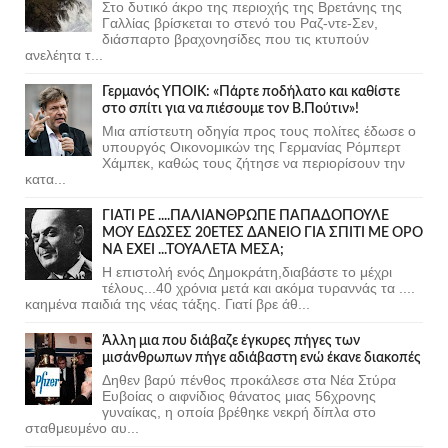
Στο δυτικό άκρο της περιοχής της Βρετάνης της
Γαλλίας βρίσκεται το στενό του Ραζ-ντε-Σεν,
διάσπαρτο βραχονησίδες που τις κτυπούν
ανελέητα τ...
Γερμανός ΥΠΟΙΚ: «Πάρτε ποδήλατο και καθίστε
στο σπίτι για να πιέσουμε τον Β.Πούτιν»!
Μια απίστευτη οδηγία προς τους πολίτες έδωσε ο
υπουργός Οικονομικών της Γερμανίας Ρόμπερτ
Χάμπεκ, καθώς τους ζήτησε να περιορίσουν την
κατα...
ΓΙΑΤΙ ΡΕ ....ΠΑΛΙΑΝΘΡΩΠΕ ΠΑΠΑΔΟΠΟΥΛΕ
ΜΟΥ ΕΔΩΣΕΣ 20ΕΤΕΣ ΔΑΝΕΙΟ ΓΙΑ ΣΠΙΤΙ ΜΕ ΟΡΟ
ΝΑ ΕΧΕΙ ...ΤΟΥΑΛΕΤΑ ΜΕΣΑ;
Η επιστολή ενός Δημοκράτη,διαβάστε το μέχρι
τέλους...40 χρόνια μετά και ακόμα τυραννάς τα ....
καημένα παιδιά της νέας τάξης. Γιατί βρε άθ...
Άλλη μια που διάβαζε έγκυρες πήγες των
μισάνθρωπων πήγε αδιάβαστη ενώ έκανε διακοπές
Δηθεν βαρύ πένθος προκάλεσε στα Νέα Στύρα
Ευβοίας ο αιφνίδιος θάνατος μιας 56χρονης
γυναίκας, η οποία βρέθηκε νεκρή δίπλα στο
σταθμευμένο αυ...