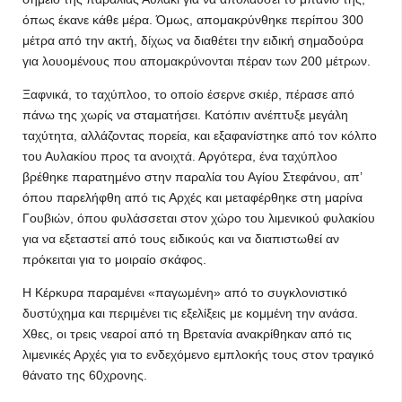
όπως έκανε κάθε μέρα. Όμως, απομακρύνθηκε περίπου 300
μέτρα από την ακτή, δίχως να διαθέτει την ειδική σημαδούρα
για λουομένους που απομακρύνονται πέραν των 200 μέτρων.
Ξαφνικά, το ταχύπλοο, το οποίο έσερνε σκιέρ, πέρασε από
πάνω της χωρίς να σταματήσει. Κατόπιν ανέπτυξε μεγάλη
ταχύτητα, αλλάζοντας πορεία, και εξαφανίστηκε από τον κόλπο
του Αυλακίου προς τα ανοιχτά. Αργότερα, ένα ταχύπλοο
βρέθηκε παρατημένο στην παραλία του Αγίου Στεφάνου, απ’
όπου παρελήφθη από τις Αρχές και μεταφέρθηκε στη μαρίνα
Γουβιών, όπου φυλάσσεται στον χώρο του λιμενικού φυλακίου
για να εξεταστεί από τους ειδικούς και να διαπιστωθεί αν
πρόκειται για το μοιραίο σκάφος.
Η Κέρκυρα παραμένει «παγωμένη» από το συγκλονιστικό
δυστύχημα και περιμένει τις εξελίξεις με κομμένη την ανάσα.
Χθες, οι τρεις νεαροί από τη Βρετανία ανακρίθηκαν από τις
λιμενικές Αρχές για το ενδεχόμενο εμπλοκής τους στον τραγικό
θάνατο της 60χρονης.