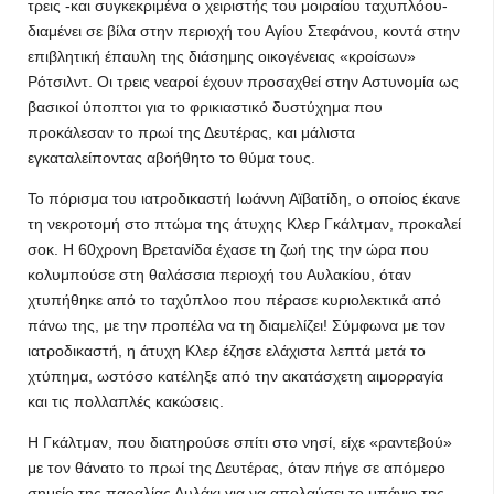
τρεις -και συγκεκριμένα ο χειριστής του μοιραίου ταχυπλόου-
διαμένει σε βίλα στην περιοχή του Αγίου Στεφάνου, κοντά στην
επιβλητική έπαυλη της διάσημης οικογένειας «κροίσων»
Ρότσιλντ. Οι τρεις νεαροί έχουν προσαχθεί στην Αστυνομία ως
βασικοί ύποπτοι για το φρικιαστικό δυστύχημα που
προκάλεσαν το πρωί της Δευτέρας, και μάλιστα
εγκαταλείποντας αβοήθητο το θύμα τους.
Το πόρισμα του ιατροδικαστή Ιωάννη Αϊβατίδη, ο οποίος έκανε
τη νεκροτομή στο πτώμα της άτυχης Κλερ Γκάλτμαν, προκαλεί
σοκ. Η 60χρονη Βρετανίδα έχασε τη ζωή της την ώρα που
κολυμπούσε στη θαλάσσια περιοχή του Αυλακίου, όταν
χτυπήθηκε από το ταχύπλοο που πέρασε κυριολεκτικά από
πάνω της, με την προπέλα να τη διαμελίζει! Σύμφωνα με τον
ιατροδικαστή, η άτυχη Κλερ έζησε ελάχιστα λεπτά μετά το
χτύπημα, ωστόσο κατέληξε από την ακατάσχετη αιμορραγία
και τις πολλαπλές κακώσεις.
Η Γκάλτμαν, που διατηρούσε σπίτι στο νησί, είχε «ραντεβού»
με τον θάνατο το πρωί της Δευτέρας, όταν πήγε σε απόμερο
σημείο της παραλίας Αυλάκι για να απολαύσει το μπάνιο της,