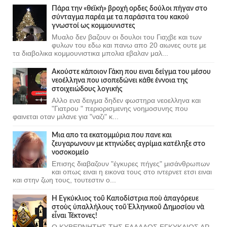
Πάρα την «θεϊκή» βροχή ορδες δούλοι πήγαν στο
σύνταγμα παρέα με τα παράσιτα του κακού
γνωστοί ως κομμουνιστες
Μυαλο δεν βαζουν οι δουλοι του Γιαχβε και των
φυλων του εδω και πανω απο 20 αιωνες ουτε με
τα διαβολικα κομμουνιστικα μπολια εβαλαν μαλ...
Ακούστε κάποιον Γάκη που ειναι δείγμα του μέσου
νεοέλληνα που ισοπεδώνει κάθε έννοια της
στοιχειώδους λογικής
Αλλο ενα δειγμα δηδεν φωστηρα νεοελληνα και
"Γιατρου " περιορισμενης νοημοσυνης που
φαινεται οταν μιλανε για "ναζι" κ...
Μια απο τα εκατομμύρια που πανε και
ζευγαρωνουν με κτηνώδες αγρίμια κατέληξε στο
νοσοκομείο
Επισης διαβαζουν "έγκυρες πήγες" μισάνθρωπων
και οπως ειναι η εικονα τους στο ιντερνετ ετσι ειναι
και στην ζωη τους, τουτεστιν ο...
Ἡ Ἐγκύκλιος τοῦ Καποδίστρια ποὺ ἀπαγόρευε
στοὺς ὑπαλλήλους τοῦ Ἑλληνικοῦ Δημοσίου νὰ
εἶναι Τέκτονες!
Ο ΚΥΒΕΡΝΗΤΗΣ ΤΗΣ ΕΛΛΑΔΟΣ ΕΓΚΥΚΛΙΟΣ ΑΡ.