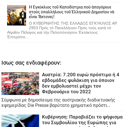
Ἡ Ἐγκύκλιος τοῦ Καποδίστρια ποὺ ἀπαγόρευε
στοὺς ὑπαλλήλους τοῦ Ἑλληνικοῦ Δημοσίου νὰ
εἶναι Τέκτονες!
Ο ΚΥΒΕΡΝΗΤΗΣ ΤΗΣ ΕΛΛΑΔΟΣ ΕΓΚΥΚΛΙΟΣ ΑΡ.
2953 Πρὸς τὸ Πανελλήνιον Πρὸς τοὺς κατὰ τὸ
Αἰγαῖον Πέλαγος καὶ τὴν Πελοπόννησον Ἐκτάκτους
Ἐπιτρόπο...