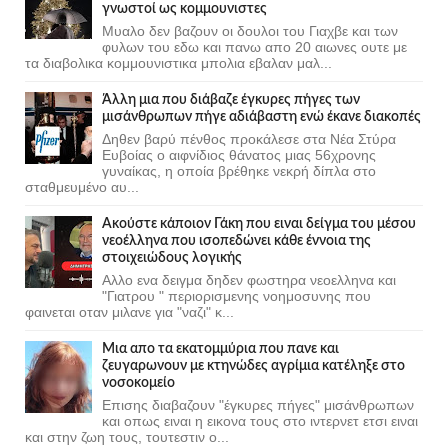
γνωστοί ως κομμουνιστες
Μυαλο δεν βαζουν οι δουλοι του Γιαχβε και των
φυλων του εδω και πανω απο 20 αιωνες ουτε με
τα διαβολικα κομμουνιστικα μπολια εβαλαν μαλ...
Άλλη μια που διάβαζε έγκυρες πήγες των
μισάνθρωπων πήγε αδιάβαστη ενώ έκανε διακοπές
Δηθεν βαρύ πένθος προκάλεσε στα Νέα Στύρα
Ευβοίας ο αιφνίδιος θάνατος μιας 56χρονης
γυναίκας, η οποία βρέθηκε νεκρή δίπλα στο
σταθμευμένο αυ...
Ακούστε κάποιον Γάκη που ειναι δείγμα του μέσου
νεοέλληνα που ισοπεδώνει κάθε έννοια της
στοιχειώδους λογικής
Αλλο ενα δειγμα δηδεν φωστηρα νεοελληνα και
"Γιατρου " περιορισμενης νοημοσυνης που
φαινεται οταν μιλανε για "ναζι" κ...
Μια απο τα εκατομμύρια που πανε και
ζευγαρωνουν με κτηνώδες αγρίμια κατέληξε στο
νοσοκομείο
Επισης διαβαζουν "έγκυρες πήγες" μισάνθρωπων
και οπως ειναι η εικονα τους στο ιντερνετ ετσι ειναι
και στην ζωη τους, τουτεστιν ο...