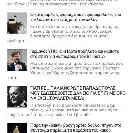
τον Covid-19 και τις παρενέργειες που προκάλεσαν...
Ο καταραμένος φάρος, που οι φαροφύλακες του
τρελαίνονταν ο ένας μετά τον άλλον
Στο δυτικό άκρο της περιοχής της Βρετάνης της
Γαλλίας βρίσκεται το στενό του Ραζ-ντε-Σεν,
διάσπαρτο βραχονησίδες που τις κτυπούν
ανελέητα τ...
Γερμανός ΥΠΟΙΚ: «Πάρτε ποδήλατο και καθίστε
στο σπίτι για να πιέσουμε τον Β.Πούτιν»!
Μια απίστευτη οδηγία προς τους πολίτες έδωσε ο
υπουργός Οικονομικών της Γερμανίας Ρόμπερτ
Χάμπεκ, καθώς τους ζήτησε να περιορίσουν την
κατα...
ΓΙΑΤΙ ΡΕ ....ΠΑΛΙΑΝΘΡΩΠΕ ΠΑΠΑΔΟΠΟΥΛΕ
ΜΟΥ ΕΔΩΣΕΣ 20ΕΤΕΣ ΔΑΝΕΙΟ ΓΙΑ ΣΠΙΤΙ ΜΕ ΟΡΟ
ΝΑ ΕΧΕΙ ...ΤΟΥΑΛΕΤΑ ΜΕΣΑ;
Η επιστολή ενός Δημοκράτη,διαβάστε το μέχρι
τέλους...40 χρόνια μετά και ακόμα τυραννάς τα ....
καημένα παιδιά της νέας τάξης. Γιατί βρε άθ...
Πάρα την «θεϊκή» βροχή ορδες δούλοι πήγαν στο
σύνταγμα παρέα με τα παράσιτα του κακού