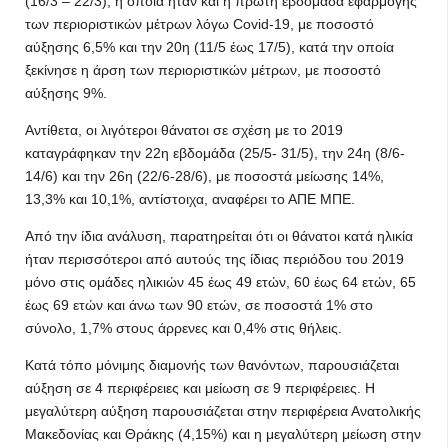
(16/3 – 22/3), η οποία ήταν και η πρώτη εβδομάδα εφαρμογής
των περιοριστικών μέτρων λόγω Covid-19, με ποσοστό
αύξησης 6,5% και την 20η (11/5 έως 17/5), κατά την οποία
ξεκίνησε η άρση των περιοριστικών μέτρων, με ποσοστό
αύξησης 9%.
Αντίθετα, οι λιγότεροι θάνατοι σε σχέση με το 2019
καταγράφηκαν την 22η εβδομάδα (25/5- 31/5), την 24η (8/6-
14/6) και την 26η (22/6-28/6), με ποσοστά μείωσης 14%,
13,3% και 10,1%, αντίστοιχα, αναφέρει το ΑΠΕ ΜΠΕ.
Από την ίδια ανάλυση, παρατηρείται ότι οι θάνατοι κατά ηλικία
ήταν περισσότεροι από αυτούς της ίδιας περιόδου του 2019
μόνο στις ομάδες ηλικιών 45 έως 49 ετών, 60 έως 64 ετών, 65
έως 69 ετών και άνω των 90 ετών, σε ποσοστά 1% στο
σύνολο, 1,7% στους άρρενες και 0,4% στις θήλεις.
Κατά τόπο μόνιμης διαμονής των θανόντων, παρουσιάζεται
αύξηση σε 4 περιφέρειες και μείωση σε 9 περιφέρειες. Η
μεγαλύτερη αύξηση παρουσιάζεται στην περιφέρεια Ανατολικής
Μακεδονίας και Θράκης (4,15%) και η μεγαλύτερη μείωση στην