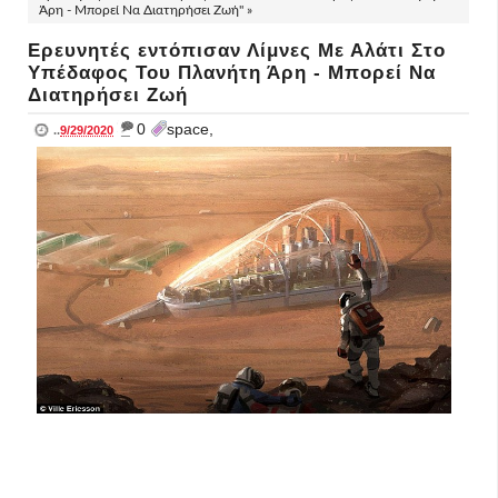
Άρη - Μπορεί Να Διατηρήσει Ζωή" »
Ερευνητές εντόπισαν Λίμνες Με Αλάτι Στο
Υπέδαφος Του Πλανήτη Άρη - Μπορεί Να
Διατηρήσει Ζωή
_
0
space,
..
9/29/2020