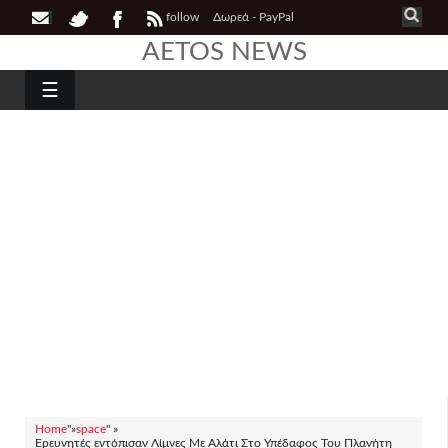
follow
Δωρεά - PayPal
AETOS NEWS
☰
Home
"»
space
" »
Ερευνητές εντόπισαν Λίμνες Με Αλάτι Στο Υπέδαφος Του Πλανήτη