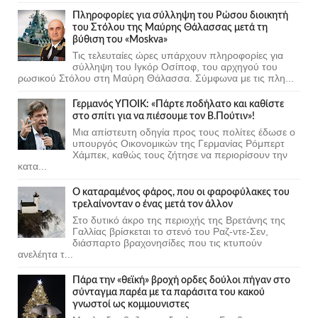
Πληροφορίες για σύλληψη του Ρώσου διοικητή
του Στόλου της Mαύρης Θάλασσας μετά τη
βύθιση του «Moskva»
Τις τελευταίες ώρες υπάρχουν πληροφορίες για
σύλληψη του Ιγκόρ Οσίποφ, του αρχηγού του
ρωσικού Στόλου στη Μαύρη Θάλασσα. Σύμφωνα με τις πλη...
Γερμανός ΥΠΟΙΚ: «Πάρτε ποδήλατο και καθίστε
στο σπίτι για να πιέσουμε τον Β.Πούτιν»!
Μια απίστευτη οδηγία προς τους πολίτες έδωσε ο
υπουργός Οικονομικών της Γερμανίας Ρόμπερτ
Χάμπεκ, καθώς τους ζήτησε να περιορίσουν την
κατα...
Ο καταραμένος φάρος, που οι φαροφύλακες του
τρελαίνονταν ο ένας μετά τον άλλον
Στο δυτικό άκρο της περιοχής της Βρετάνης της
Γαλλίας βρίσκεται το στενό του Ραζ-ντε-Σεν,
διάσπαρτο βραχονησίδες που τις κτυπούν
ανελέητα τ...
Πάρα την «θεϊκή» βροχή ορδες δούλοι πήγαν στο
σύνταγμα παρέα με τα παράσιτα του κακού
γνωστοί ως κομμουνιστες