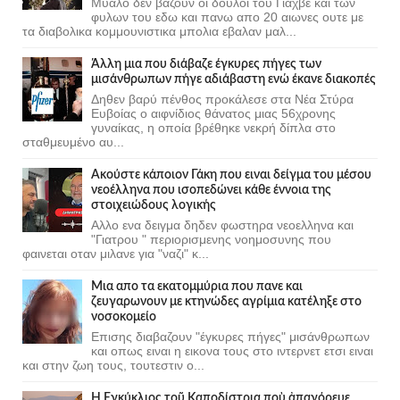
Μυαλο δεν βαζουν οι δουλοι του Γιαχβε και των
φυλων του εδω και πανω απο 20 αιωνες ουτε με
τα διαβολικα κομμουνιστικα μπολια εβαλαν μαλ...
Άλλη μια που διάβαζε έγκυρες πήγες των
μισάνθρωπων πήγε αδιάβαστη ενώ έκανε διακοπές
Δηθεν βαρύ πένθος προκάλεσε στα Νέα Στύρα
Ευβοίας ο αιφνίδιος θάνατος μιας 56χρονης
γυναίκας, η οποία βρέθηκε νεκρή δίπλα στο
σταθμευμένο αυ...
Ακούστε κάποιον Γάκη που ειναι δείγμα του μέσου
νεοέλληνα που ισοπεδώνει κάθε έννοια της
στοιχειώδους λογικής
Αλλο ενα δειγμα δηδεν φωστηρα νεοελληνα και
"Γιατρου " περιορισμενης νοημοσυνης που
φαινεται οταν μιλανε για "ναζι" κ...
Μια απο τα εκατομμύρια που πανε και
ζευγαρωνουν με κτηνώδες αγρίμια κατέληξε στο
νοσοκομείο
Επισης διαβαζουν "έγκυρες πήγες" μισάνθρωπων
και οπως ειναι η εικονα τους στο ιντερνετ ετσι ειναι
και στην ζωη τους, τουτεστιν ο...
Ἡ Ἐγκύκλιος τοῦ Καποδίστρια ποὺ ἀπαγόρευε