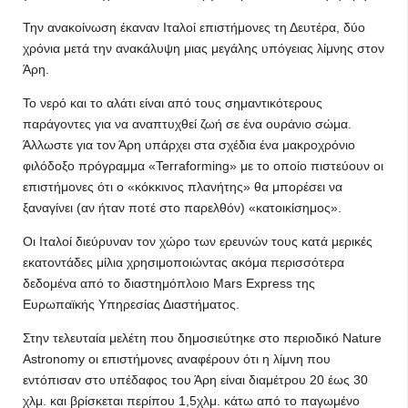
Την ανακοίνωση έκαναν Ιταλοί επιστήμονες τη Δευτέρα, δύο
χρόνια μετά την ανακάλυψη μιας μεγάλης υπόγειας λίμνης στον
Άρη.
Το νερό και το αλάτι είναι από τους σημαντικότερους
παράγοντες για να αναπτυχθεί ζωή σε ένα ουράνιο σώμα.
Άλλωστε για τον Άρη υπάρχει στα σχέδια ένα μακροχρόνιο
φιλόδοξο πρόγραμμα «Terraforming» με το οποίο πιστεύουν οι
επιστήμονες ότι ο «κόκκινος πλανήτης» θα μπορέσει να
ξαναγίνει (αν ήταν ποτέ στο παρελθόν) «κατοικίσημος».
Οι Ιταλοί διεύρυναν τον χώρο των ερευνών τους κατά μερικές
εκατοντάδες μίλια χρησιμοποιώντας ακόμα περισσότερα
δεδομένα από το διαστημόπλοιο Mars Express της
Ευρωπαϊκής Υπηρεσίας Διαστήματος.
Στην τελευταία μελέτη που δημοσιεύτηκε στο περιοδικό Nature
Astronomy οι επιστήμονες αναφέρουν ότι η λίμνη που
εντόπισαν στο υπέδαφος του Άρη είναι διαμέτρου 20 έως 30
χλμ. και βρίσκεται περίπου 1,5χλμ. κάτω από το παγωμένο