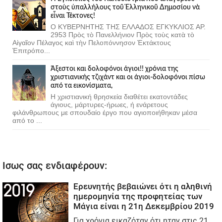
στοὺς ὑπαλλήλους τοῦ Ἑλληνικοῦ Δημοσίου νὰ
εἶναι Τέκτονες!
Ο ΚΥΒΕΡΝΗΤΗΣ ΤΗΣ ΕΛΛΑΔΟΣ ΕΓΚΥΚΛΙΟΣ ΑΡ.
2953 Πρὸς τὸ Πανελλήνιον Πρὸς τοὺς κατὰ τὸ
Αἰγαῖον Πέλαγος καὶ τὴν Πελοπόννησον Ἐκτάκτους
Ἐπιτρόπο...
Άξεστοι και δολοφόνοι άγιοι!! χρόνια της
χριστιανικής τζιχάντ και οι άγιοι-δολοφόνοι πίσω
από τα εικονίσματα,
Η χριστιανική θρησκεία διαθέτει εκατοντάδες
άγιους, μάρτυρες-ήρωες, ή ενάρετους
φιλάνθρωπους με σπουδαίο έργο που αγιοποιήθηκαν μέσα
από το ...