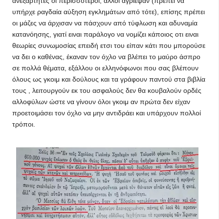
ανεξάρτητες οι περισσότεροι, άλλοι αγριέψαν (πρέπει να
υπήρχε ραγδαία αύξηση εγκλημάτων από τότε), επίσης πρέπει
οι μάζες να άρχισαν να πάσχουν από τύφλωση και αδυναμία
κατανόησης, γιατί ειναι παράλογο να νομίζει κάποιος οτι ειναι
θεωρίες συνωμοσίας επειδή ετσι του είπαν κάτι που μπορούσε
να δει ο καθένας, έκαναν τον όχλο να βλέπει το μαύρο άσπρο
σε πολλά θέματα, εξάλλου οι ελληνόφωνοι που σας βλέπουν
όλους ως γκοιμ και δούλους και τα γράφουν παντού στα βιβλία
τους , λειτουργούν εκ του ασφαλούς δεν θα κουβαλούν ορδές
αλλοφύλων ώστε να γίνουν όλοι γκοιμ αν πρώτα δεν είχαν
προετοιμάσει τον όχλο να μην αντιδράει και υπάρχουν πολλοί
τρόποι.