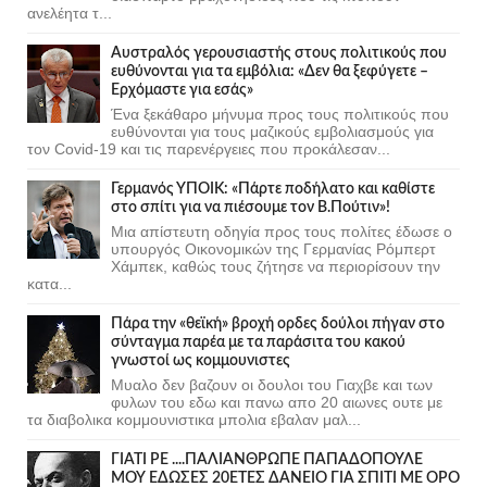
ανελέητα τ...
Αυστραλός γερουσιαστής στους πολιτικούς που
ευθύνονται για τα εμβόλια: «Δεν θα ξεφύγετε –
Ερχόμαστε για εσάς»
Ένα ξεκάθαρο μήνυμα προς τους πολιτικούς που
ευθύνονται για τους μαζικούς εμβολιασμούς για
τον Covid-19 και τις παρενέργειες που προκάλεσαν...
Γερμανός ΥΠΟΙΚ: «Πάρτε ποδήλατο και καθίστε
στο σπίτι για να πιέσουμε τον Β.Πούτιν»!
Μια απίστευτη οδηγία προς τους πολίτες έδωσε ο
υπουργός Οικονομικών της Γερμανίας Ρόμπερτ
Χάμπεκ, καθώς τους ζήτησε να περιορίσουν την
κατα...
Πάρα την «θεϊκή» βροχή ορδες δούλοι πήγαν στο
σύνταγμα παρέα με τα παράσιτα του κακού
γνωστοί ως κομμουνιστες
Μυαλο δεν βαζουν οι δουλοι του Γιαχβε και των
φυλων του εδω και πανω απο 20 αιωνες ουτε με
τα διαβολικα κομμουνιστικα μπολια εβαλαν μαλ...
ΓΙΑΤΙ ΡΕ ....ΠΑΛΙΑΝΘΡΩΠΕ ΠΑΠΑΔΟΠΟΥΛΕ
ΜΟΥ ΕΔΩΣΕΣ 20ΕΤΕΣ ΔΑΝΕΙΟ ΓΙΑ ΣΠΙΤΙ ΜΕ ΟΡΟ