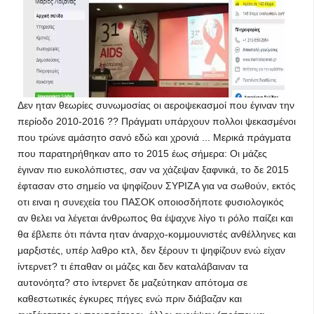
Δεν ηταν θεωρίες συνωμοσίας οι αεροψεκασμοί που έγιναν την
περίοδο 2010-2016 ?? Πράγματι υπάρχουν πολλοι ψεκασμένοι
που τρώνε αμάσητο σανό εδώ και χρονιά ... Μερικά πράγματα
που παρατηρήθηκαν απο το 2015 έως σήμερα: Οι μάζες
έγιναν πιο ευκολόπιστες, σαν να χάζεψαν ξαφνικά, το δε 2015
έφτασαν στο σημείο να ψηφίζουν ΣΥΡΙΖΑ για να σωθούν, εκτός
οτι ειναι η συνεχεία του ΠΑΣΟΚ οποιοσδήποτε φυσιολογικός
αν θελει να λέγεται άνθρωπος θα έψαχνε λίγο τι ρόλο παίζει και
θα έβλεπε ότι πάντα ηταν άναρχο-κομμουνιστές ανθέλληνες και
μαρξιστές, υπέρ λαθρο κτλ, δεν ξέρουν τι ψηφίζουν ενώ είχαν
ίντερνετ? τι έπαθαν οι μάζες και δεν καταλάβαιναν τα
αυτονόητα? στο ίντερνετ δε μαζεύτηκαν απότομα σε
καθεστωτικές έγκυρες πήγες ενώ πριν διάβαζαν και