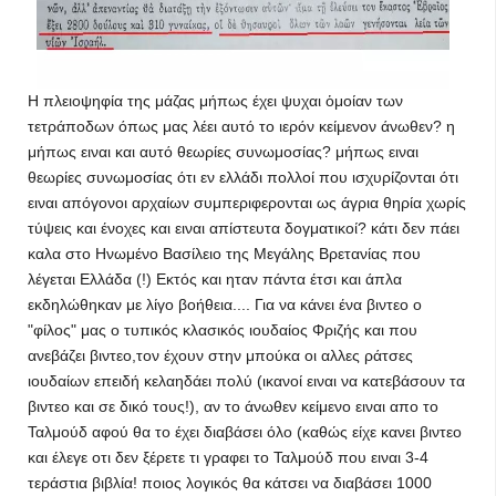
Η πλειοψηφία της μάζας μήπως έχει ψυχαι ὁμοίαν των
τετράποδων όπως μας λέει αυτό το ιερόν κείμενον άνωθεν? η
μήπως ειναι και αυτό θεωρίες συνωμοσίας? μήπως ειναι
θεωρίες συνωμοσίας ότι εν ελλάδι πολλοί που ισχυρίζονται ότι
ειναι απόγονοι αρχαίων συμπεριφερονται ως άγρια θηρία χωρίς
τύψεις και ένοχες και ειναι απίστευτα δογματικοί? κάτι δεν πάει
καλα στο Ηνωμένο Βασίλειο της Μεγάλης Βρετανίας που
λέγεται Ελλάδα (!) Εκτός και ηταν πάντα έτσι και άπλα
εκδηλώθηκαν με λίγο βοήθεια.... Για να κάνει ένα βιντεο ο
"φίλος" μας ο τυπικός κλασικός ιουδαίος Φριζής και που
ανεβάζει βιντεο,τον έχουν στην μπούκα οι αλλες ράτσες
ιουδαίων επειδή κελαηδάει πολύ (ικανοί ειναι να κατεβάσουν τα
βιντεο και σε δικό τους!), αν το άνωθεν κείμενο ειναι απο το
Ταλμούδ αφού θα το έχει διαβάσει όλο (καθώς είχε κανει βιντεο
και έλεγε οτι δεν ξέρετε τι γραφει το Ταλμούδ που ειναι 3-4
τεράστια βιβλία! ποιος λογικός θα κάτσει να διαβάσει 1000