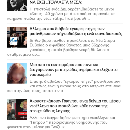
ΝΑ ΕΧΕΙ ...ΤΟΥΑΛΕΤΑ ΜΕΣΑ;
Η επιστολή ενός Δημοκράτη,διαβάστε το μέχρι
τέλους...40 χρόνια μετά και ακόμα τυραννάς τα ....
καημένα παιδιά της νέας τάξης. Γιατί βρε άθ...
Άλλη μια που διάβαζε έγκυρες πήγες των
μισάνθρωπων πήγε αδιάβαστη ενώ έκανε διακοπές
Δηθεν βαρύ πένθος προκάλεσε στα Νέα Στύρα
Ευβοίας ο αιφνίδιος θάνατος μιας 56χρονης
γυναίκας, η οποία βρέθηκε νεκρή δίπλα στο
σταθμευμένο αυ...
Μια απο τα εκατομμύρια που πανε και
ζευγαρωνουν με κτηνώδες αγρίμια κατέληξε στο
νοσοκομείο
Επισης διαβαζουν "έγκυρες πήγες" μισάνθρωπων
και οπως ειναι η εικονα τους στο ιντερνετ ετσι ειναι
και στην ζωη τους, τουτεστιν ο...
Ακούστε κάποιον Γάκη που ειναι δείγμα του μέσου
νεοέλληνα που ισοπεδώνει κάθε έννοια της
στοιχειώδους λογικής
Αλλο ενα δειγμα δηδεν φωστηρα νεοελληνα και
"Γιατρου " περιορισμενης νοημοσυνης που
φαινεται οταν μιλανε για "ναζι" κ...