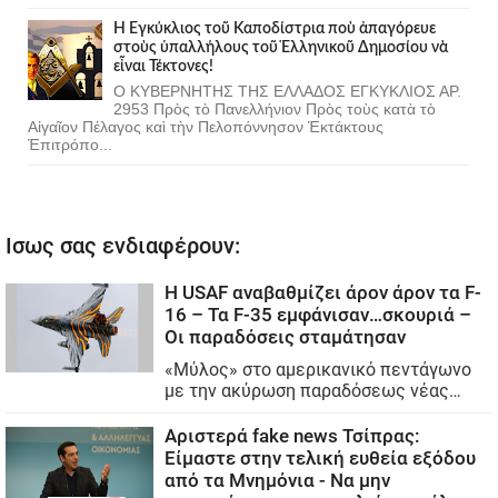
Ἡ Ἐγκύκλιος τοῦ Καποδίστρια ποὺ ἀπαγόρευε
στοὺς ὑπαλλήλους τοῦ Ἑλληνικοῦ Δημοσίου νὰ
εἶναι Τέκτονες!
Ο ΚΥΒΕΡΝΗΤΗΣ ΤΗΣ ΕΛΛΑΔΟΣ ΕΓΚΥΚΛΙΟΣ ΑΡ.
2953 Πρὸς τὸ Πανελλήνιον Πρὸς τοὺς κατὰ τὸ
Αἰγαῖον Πέλαγος καὶ τὴν Πελοπόννησον Ἐκτάκτους
Ἐπιτρόπο...