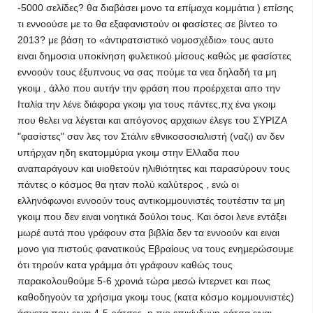
-5000 σελίδες? θα διαβάσει μονο τα επίμαχα κομμάτια ) επίσης
τι εννοούσε με το θα εξαφανιστούν οι φασίστες σε βίντεο το
2013? με βάση το «ἀντιρατσιστικό νομοσχέδιο» τους αυτο
ειναι δημοσια υποκίνηση φυλετικού μίσους καθώς με φασίστες
εννοούν τους έξυπνους να σας πούμε τα νεα δηλαδή τα μη
γκοιμ , άλλο που αυτήν την φράση που προέρχεται απο την
Ιταλία την λένε διάφορα γκοιμ για τους πάντες,πχ ένα γκοιμ
που θελει να λέγεται και απόγονος αρχαιων έλεγε του ΣΥΡΙΖΑ
"φασίστες" σαν λες τον Στάλιν εθνικοσοσιαλιστή (ναζι) αν δεν
υπήρχαν ηδη εκατομμύρια γκοιμ στην Ελλαδα που
αναπαράγουν και υιοθετούν ηλιθιότητες και παρασύρουν τους
πάντες ο κόσμος θα ηταν πολύ καλύτερος , ενώ οι
ελληνόφωνοι εννοούν τους αντικομμουνιστές τουτέστιν τα μη
γκοιμ που δεν ειναι νοητικά δούλοι τους. Και όσοι λενε εντάξει
μωρέ αυτά που γράφουν στα βιβλία δεν τα εννοούν και ειναι
μονο για πιστούς φανατικούς Εβραίους να τους ενημερώσουμε
ότι τηρούν κατα γράμμα ότι γράφουν καθώς τους
παρακολουθούμε 5-6 χρονιά τώρα μεσώ ίντερνετ και πως
καθοδηγούν τα χρήσιμα γκοιμ τους (κατα κόσμο κομμουνιστές)