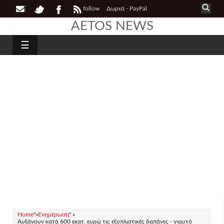
follow
Δωρεά - PayPal
AETOS NEWS
☰
Home
"»
Ενημέρωση
" »
Αυξάνουν κατά 600 εκατ. ευρώ τις εξοπλιστικές δαπάνες - γιαυτό