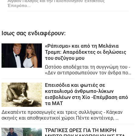
Αἰγαῖον Πέλαγος καὶ τὴν Πελοπόννησον Ἐκτάκτους
Ἐπιτρόπο...