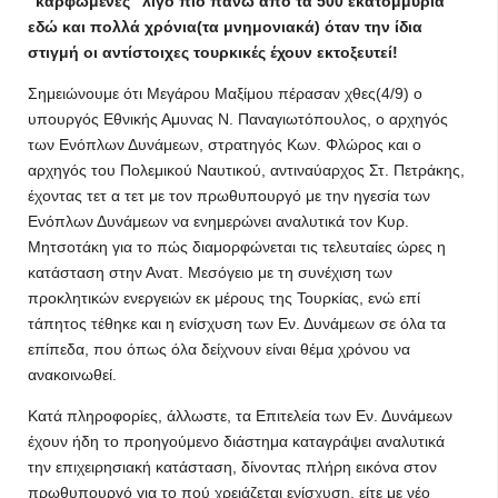
"καρφωμένες" λίγο πιο πάνω από τα 500 εκατομμύρια
εδώ και πολλά χρόνια(τα μνημονιακά) όταν την ίδια
στιγμή οι αντίστοιχες τουρκικές έχουν εκτοξευτεί!
Σημειώνουμε ότι Μεγάρου Μαξίμου πέρασαν χθες(4/9) ο
υπουργός Εθνικής Αμυνας Ν. Παναγιωτόπουλος, ο αρχηγός
των Ενόπλων Δυνάμεων, στρατηγός Κων. Φλώρος και ο
αρχηγός του Πολεμικού Ναυτικού, αντιναύαρχος Στ. Πετράκης,
έχοντας τετ α τετ με τον πρωθυπουργό με την ηγεσία των
Ενόπλων Δυνάμεων να ενημερώνει αναλυτικά τον Κυρ.
Μητσοτάκη για το πώς διαμορφώνεται τις τελευταίες ώρες η
κατάσταση στην Ανατ. Μεσόγειο με τη συνέχιση των
προκλητικών ενεργειών εκ μέρους της Τουρκίας, ενώ επί
τάπητος τέθηκε και η ενίσχυση των Εν. Δυνάμεων σε όλα τα
επίπεδα, που όπως όλα δείχνουν είναι θέμα χρόνου να
ανακοινωθεί.
Κατά πληροφορίες, άλλωστε, τα Επιτελεία των Εν. Δυνάμεων
έχουν ήδη το προηγούμενο διάστημα καταγράψει αναλυτικά
την επιχειρησιακή κατάσταση, δίνοντας πλήρη εικόνα στον
πρωθυπουργό για το πού χρειάζεται ενίσχυση, είτε με νέο