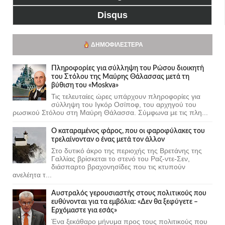
Disqus
ΔΗΜΟΦΙΛΈΣΤΕΡΑ
Πληροφορίες για σύλληψη του Ρώσου διοικητή
του Στόλου της Mαύρης Θάλασσας μετά τη
βύθιση του «Moskva»
Τις τελευταίες ώρες υπάρχουν πληροφορίες για
σύλληψη του Ιγκόρ Οσίποφ, του αρχηγού του
ρωσικού Στόλου στη Μαύρη Θάλασσα. Σύμφωνα με τις πλη...
Ο καταραμένος φάρος, που οι φαροφύλακες του
τρελαίνονταν ο ένας μετά τον άλλον
Στο δυτικό άκρο της περιοχής της Βρετάνης της
Γαλλίας βρίσκεται το στενό του Ραζ-ντε-Σεν,
διάσπαρτο βραχονησίδες που τις κτυπούν
ανελέητα τ...
Αυστραλός γερουσιαστής στους πολιτικούς που
ευθύνονται για τα εμβόλια: «Δεν θα ξεφύγετε –
Ερχόμαστε για εσάς»
Ένα ξεκάθαρο μήνυμα προς τους πολιτικούς που