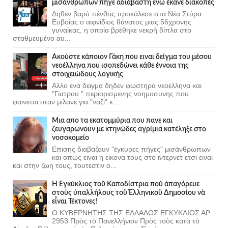
μισάνθρωπων πήγε αδιάβαστη ενώ έκανε διακοπές
Δηθεν βαρύ πένθος προκάλεσε στα Νέα Στύρα
Ευβοίας ο αιφνίδιος θάνατος μιας 56χρονης
γυναίκας, η οποία βρέθηκε νεκρή δίπλα στο
σταθμευμένο αυ...
Ακούστε κάποιον Γάκη που ειναι δείγμα του μέσου
νεοέλληνα που ισοπεδώνει κάθε έννοια της
στοιχειώδους λογικής
Αλλο ενα δειγμα δηδεν φωστηρα νεοελληνα και
"Γιατρου " περιορισμενης νοημοσυνης που
φαινεται οταν μιλανε για "ναζι" κ...
Μια απο τα εκατομμύρια που πανε και
ζευγαρωνουν με κτηνώδες αγρίμια κατέληξε στο
νοσοκομείο
Επισης διαβαζουν "έγκυρες πήγες" μισάνθρωπων
και οπως ειναι η εικονα τους στο ιντερνετ ετσι ειναι
και στην ζωη τους, τουτεστιν ο...
Ἡ Ἐγκύκλιος τοῦ Καποδίστρια ποὺ ἀπαγόρευε
στοὺς ὑπαλλήλους τοῦ Ἑλληνικοῦ Δημοσίου νὰ
εἶναι Τέκτονες!
Ο ΚΥΒΕΡΝΗΤΗΣ ΤΗΣ ΕΛΛΑΔΟΣ ΕΓΚΥΚΛΙΟΣ ΑΡ.
2953 Πρὸς τὸ Πανελλήνιον Πρὸς τοὺς κατὰ τὸ