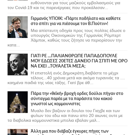
ευθύνονται για τους μαζικούς εμβολιασμούς για
τον Covid-19 και τις παρενέργειες που προκάλεσαν...
Γερμανός ΥΠΟΙΚ: «Πάρτε ποδήλατο και καθίστε
στο σπίτι για να πιέσουμε τον Β.Πούτιν»!
Μια απίστευτη οδηγία προς τους πολίτες έδωσε ο
υπουργός Οικονομικών της Γερμανίας Ρόμπερτ
Χάμπεκ, καθώς τους ζήτησε να περιορίσουν την
κατα...
ΓΙΑΤΙ ΡΕ ....ΠΑΛΙΑΝΘΡΩΠΕ ΠΑΠΑΔΟΠΟΥΛΕ
ΜΟΥ ΕΔΩΣΕΣ 20ΕΤΕΣ ΔΑΝΕΙΟ ΓΙΑ ΣΠΙΤΙ ΜΕ ΟΡΟ
ΝΑ ΕΧΕΙ ...ΤΟΥΑΛΕΤΑ ΜΕΣΑ;
Η επιστολή ενός Δημοκράτη,διαβάστε το μέχρι
τέλους...40 χρόνια μετά και ακόμα τυραννάς τα ....
καημένα παιδιά της νέας τάξης. Γιατί βρε άθ...
Πάρα την «θεϊκή» βροχή ορδες δούλοι πήγαν στο
σύνταγμα παρέα με τα παράσιτα του κακού
γνωστοί ως κομμουνιστες
Μυαλο δεν βαζουν οι δουλοι του Γιαχβε και των
φυλων του εδω και πανω απο 20 αιωνες ουτε με
τα διαβολικα κομμουνιστικα μπολια εβαλαν μαλ...
Άλλη μια που διάβαζε έγκυρες πήγες των