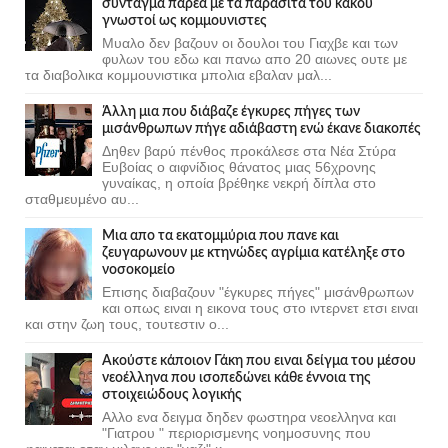
σύνταγμα παρέα με τα παράσιτα του κακού
γνωστοί ως κομμουνιστες
Μυαλο δεν βαζουν οι δουλοι του Γιαχβε και των
φυλων του εδω και πανω απο 20 αιωνες ουτε με
τα διαβολικα κομμουνιστικα μπολια εβαλαν μαλ...
Άλλη μια που διάβαζε έγκυρες πήγες των
μισάνθρωπων πήγε αδιάβαστη ενώ έκανε διακοπές
Δηθεν βαρύ πένθος προκάλεσε στα Νέα Στύρα
Ευβοίας ο αιφνίδιος θάνατος μιας 56χρονης
γυναίκας, η οποία βρέθηκε νεκρή δίπλα στο
σταθμευμένο αυ...
Μια απο τα εκατομμύρια που πανε και
ζευγαρωνουν με κτηνώδες αγρίμια κατέληξε στο
νοσοκομείο
Επισης διαβαζουν "έγκυρες πήγες" μισάνθρωπων
και οπως ειναι η εικονα τους στο ιντερνετ ετσι ειναι
και στην ζωη τους, τουτεστιν ο...
Ακούστε κάποιον Γάκη που ειναι δείγμα του μέσου
νεοέλληνα που ισοπεδώνει κάθε έννοια της
στοιχειώδους λογικής
Αλλο ενα δειγμα δηδεν φωστηρα νεοελληνα και
"Γιατρου " περιορισμενης νοημοσυνης που