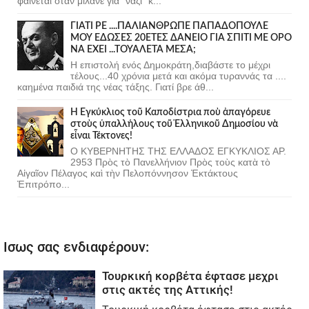
φαινεται οταν μιλανε για "ναζι" κ...
ΓΙΑΤΙ ΡΕ ....ΠΑΛΙΑΝΘΡΩΠΕ ΠΑΠΑΔΟΠΟΥΛΕ
ΜΟΥ ΕΔΩΣΕΣ 20ΕΤΕΣ ΔΑΝΕΙΟ ΓΙΑ ΣΠΙΤΙ ΜΕ ΟΡΟ
ΝΑ ΕΧΕΙ ...ΤΟΥΑΛΕΤΑ ΜΕΣΑ;
Η επιστολή ενός Δημοκράτη,διαβάστε το μέχρι
τέλους...40 χρόνια μετά και ακόμα τυραννάς τα ....
καημένα παιδιά της νέας τάξης. Γιατί βρε άθ...
Ἡ Ἐγκύκλιος τοῦ Καποδίστρια ποὺ ἀπαγόρευε
στοὺς ὑπαλλήλους τοῦ Ἑλληνικοῦ Δημοσίου νὰ
εἶναι Τέκτονες!
Ο ΚΥΒΕΡΝΗΤΗΣ ΤΗΣ ΕΛΛΑΔΟΣ ΕΓΚΥΚΛΙΟΣ ΑΡ.
2953 Πρὸς τὸ Πανελλήνιον Πρὸς τοὺς κατὰ τὸ
Αἰγαῖον Πέλαγος καὶ τὴν Πελοπόννησον Ἐκτάκτους
Ἐπιτρόπο...