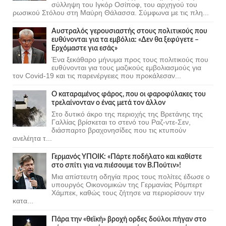
σύλληψη του Ιγκόρ Οσίποφ, του αρχηγού του
ρωσικού Στόλου στη Μαύρη Θάλασσα. Σύμφωνα με τις πλη...
Αυστραλός γερουσιαστής στους πολιτικούς που
ευθύνονται για τα εμβόλια: «Δεν θα ξεφύγετε –
Ερχόμαστε για εσάς»
Ένα ξεκάθαρο μήνυμα προς τους πολιτικούς που
ευθύνονται για τους μαζικούς εμβολιασμούς για
τον Covid-19 και τις παρενέργειες που προκάλεσαν...
Ο καταραμένος φάρος, που οι φαροφύλακες του
τρελαίνονταν ο ένας μετά τον άλλον
Στο δυτικό άκρο της περιοχής της Βρετάνης της
Γαλλίας βρίσκεται το στενό του Ραζ-ντε-Σεν,
διάσπαρτο βραχονησίδες που τις κτυπούν
ανελέητα τ...
Γερμανός ΥΠΟΙΚ: «Πάρτε ποδήλατο και καθίστε
στο σπίτι για να πιέσουμε τον Β.Πούτιν»!
Μια απίστευτη οδηγία προς τους πολίτες έδωσε ο
υπουργός Οικονομικών της Γερμανίας Ρόμπερτ
Χάμπεκ, καθώς τους ζήτησε να περιορίσουν την
κατα...
Πάρα την «θεϊκή» βροχή ορδες δούλοι πήγαν στο