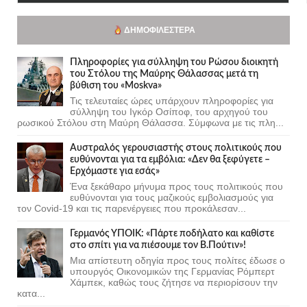
ΔΗΜΟΦΙΛΈΣΤΕΡΑ
Πληροφορίες για σύλληψη του Ρώσου διοικητή
του Στόλου της Mαύρης Θάλασσας μετά τη
βύθιση του «Moskva»
Τις τελευταίες ώρες υπάρχουν πληροφορίες για
σύλληψη του Ιγκόρ Οσίποφ, του αρχηγού του
ρωσικού Στόλου στη Μαύρη Θάλασσα. Σύμφωνα με τις πλη...
Αυστραλός γερουσιαστής στους πολιτικούς που
ευθύνονται για τα εμβόλια: «Δεν θα ξεφύγετε –
Ερχόμαστε για εσάς»
Ένα ξεκάθαρο μήνυμα προς τους πολιτικούς που
ευθύνονται για τους μαζικούς εμβολιασμούς για
τον Covid-19 και τις παρενέργειες που προκάλεσαν...
Γερμανός ΥΠΟΙΚ: «Πάρτε ποδήλατο και καθίστε
στο σπίτι για να πιέσουμε τον Β.Πούτιν»!
Μια απίστευτη οδηγία προς τους πολίτες έδωσε ο
υπουργός Οικονομικών της Γερμανίας Ρόμπερτ
Χάμπεκ, καθώς τους ζήτησε να περιορίσουν την
κατα...