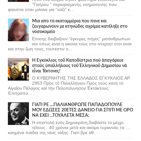
"Γιατρου " περιορισμενης νοημοσυνης που
φαινεται οταν μιλανε για "ναζι" κ...
Μια απο τα εκατομμύρια που πανε και
ζευγαρωνουν με κτηνώδες αγρίμια κατέληξε στο
νοσοκομείο
Επισης διαβαζουν "έγκυρες πήγες" μισάνθρωπων
και οπως ειναι η εικονα τους στο ιντερνετ ετσι ειναι
και στην ζωη τους, τουτεστιν ο...
Ἡ Ἐγκύκλιος τοῦ Καποδίστρια ποὺ ἀπαγόρευε
στοὺς ὑπαλλήλους τοῦ Ἑλληνικοῦ Δημοσίου νὰ
εἶναι Τέκτονες!
Ο ΚΥΒΕΡΝΗΤΗΣ ΤΗΣ ΕΛΛΑΔΟΣ ΕΓΚΥΚΛΙΟΣ ΑΡ.
2953 Πρὸς τὸ Πανελλήνιον Πρὸς τοὺς κατὰ τὸ
Αἰγαῖον Πέλαγος καὶ τὴν Πελοπόννησον Ἐκτάκτους
Ἐπιτρόπο...
ΓΙΑΤΙ ΡΕ ....ΠΑΛΙΑΝΘΡΩΠΕ ΠΑΠΑΔΟΠΟΥΛΕ
ΜΟΥ ΕΔΩΣΕΣ 20ΕΤΕΣ ΔΑΝΕΙΟ ΓΙΑ ΣΠΙΤΙ ΜΕ ΟΡΟ
ΝΑ ΕΧΕΙ ...ΤΟΥΑΛΕΤΑ ΜΕΣΑ;
Η επιστολή ενός Δημοκράτη,διαβάστε το μέχρι
τέλους...40 χρόνια μετά και ακόμα τυραννάς τα ....
καημένα παιδιά της νέας τάξης. Γιατί βρε άθ...