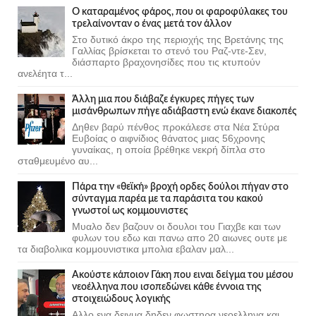
Ο καταραμένος φάρος, που οι φαροφύλακες του
τρελαίνονταν ο ένας μετά τον άλλον
Στο δυτικό άκρο της περιοχής της Βρετάνης της
Γαλλίας βρίσκεται το στενό του Ραζ-ντε-Σεν,
διάσπαρτο βραχονησίδες που τις κτυπούν
ανελέητα τ...
Άλλη μια που διάβαζε έγκυρες πήγες των
μισάνθρωπων πήγε αδιάβαστη ενώ έκανε διακοπές
Δηθεν βαρύ πένθος προκάλεσε στα Νέα Στύρα
Ευβοίας ο αιφνίδιος θάνατος μιας 56χρονης
γυναίκας, η οποία βρέθηκε νεκρή δίπλα στο
σταθμευμένο αυ...
Πάρα την «θεϊκή» βροχή ορδες δούλοι πήγαν στο
σύνταγμα παρέα με τα παράσιτα του κακού
γνωστοί ως κομμουνιστες
Μυαλο δεν βαζουν οι δουλοι του Γιαχβε και των
φυλων του εδω και πανω απο 20 αιωνες ουτε με
τα διαβολικα κομμουνιστικα μπολια εβαλαν μαλ...
Ακούστε κάποιον Γάκη που ειναι δείγμα του μέσου
νεοέλληνα που ισοπεδώνει κάθε έννοια της
στοιχειώδους λογικής
Αλλο ενα δειγμα δηδεν φωστηρα νεοελληνα και