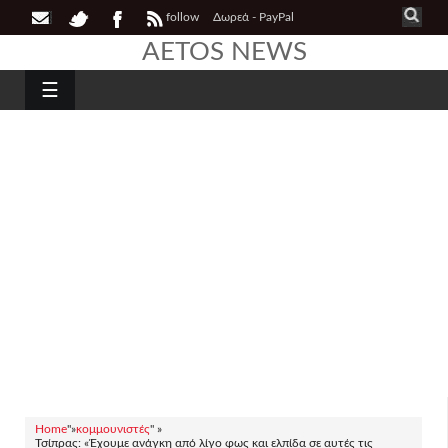
follow
Δωρεά - PayPal
AETOS NEWS
☰
Home
"»
κομμουνιστές
" »
Τσίπρας: «Έχουμε ανάγκη από λίγο φως και ελπίδα σε αυτές τις