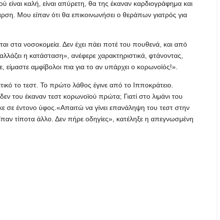
ού είναι καλή, είναι απύρετη, θα της έκαναν καρδιογράφημα και
θαρση. Μου είπαν ότι θα επικοινωνήσει ο θεράπων γιατρός για
αι στα νοσοκομεία. Δεν έχει πάει ποτέ του πουθενά, και από
 αλλάζει η κατάσταση», ανέφερε χαρακτηριστικά, φτάνοντας,
, είμαστε αμφίβολοι πια για το αν υπάρχει ο κορωνοϊός!».
κό το τεστ. Το πρώτο λάθος έγινε από το Ιπποκράτειο.
 δεν του έκαναν τεστ κορωνοϊού πρώτα; Γιατί στο λιμάνι του
κε σε έντονο ύφος.«Απαιτώ να γίνει επανάληψη του τεστ στην
 είπαν τίποτα άλλο. Δεν πήρε οδηγίες», κατέληξε η απεγνωσμένη