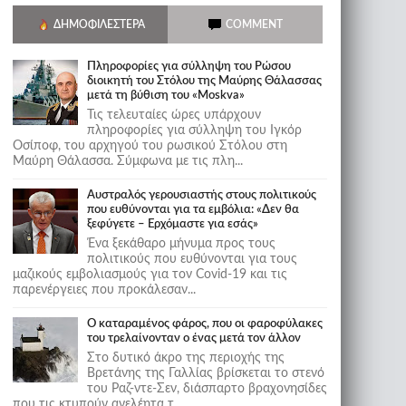
ΔΗΜΟΦΙΛΈΣΤΕΡΑ
COMMENT
Πληροφορίες για σύλληψη του Ρώσου
διοικητή του Στόλου της Mαύρης Θάλασσας
μετά τη βύθιση του «Moskva»
Τις τελευταίες ώρες υπάρχουν
πληροφορίες για σύλληψη του Ιγκόρ
Οσίποφ, του αρχηγού του ρωσικού Στόλου στη
Μαύρη Θάλασσα. Σύμφωνα με τις πλη...
Αυστραλός γερουσιαστής στους πολιτικούς
που ευθύνονται για τα εμβόλια: «Δεν θα
ξεφύγετε – Ερχόμαστε για εσάς»
Ένα ξεκάθαρο μήνυμα προς τους
πολιτικούς που ευθύνονται για τους
μαζικούς εμβολιασμούς για τον Covid-19 και τις
παρενέργειες που προκάλεσαν...
Ο καταραμένος φάρος, που οι φαροφύλακες
του τρελαίνονταν ο ένας μετά τον άλλον
Στο δυτικό άκρο της περιοχής της
Βρετάνης της Γαλλίας βρίσκεται το στενό
του Ραζ-ντε-Σεν, διάσπαρτο βραχονησίδες
που τις κτυπούν ανελέητα τ...