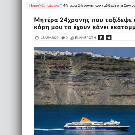
Home
"»
Ενημέρωση
" »
Μητέρα 24χρονης που ταξίδεψε στη Σαντορίν
Μητέρα 24χρονης που ταξίδεψε 
κόρη μου το έχουν κάνει εκατομμ
..
8/29/2020
_
0
ΕΝΗΜΈΡΩΣΗ,