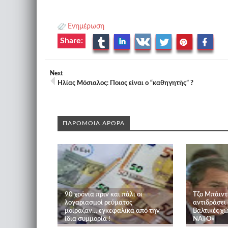
Ενημέρωση
Share:
Next
Ηλίας Μόσιαλος: Ποιος είναι ο “καθηγητής” ?
ΠΑΡΟΜΟΙΑ ΑΡΘΡΑ
90 χρόνια πριν και πάλι οι
Τζο Μπάιντ
λογαριασμοί ρεύματος
αντιδράσει
μοίραζαν… εγκεφαλικά από την
Βαλτικές χώ
ίδια συμμορία !
ΝΑΤΟ»