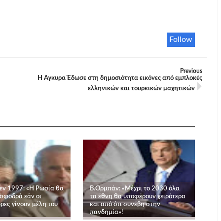
Follow
Previous
Η Άγκυρα Έδωσε στη δημοσιότητα εικόνες από εμπλοκές
ελληνικών και τουρκικών μαχητικών
εν 1997: «Η Ρωσία θα
Β.Ορμπάν: «Μέχρι το 2030 όλα
 σφοδρά εάν οι
τα έθνη θα υποφέρουν χειρότερα
ρες γίνουν μέλη του
και από ότι συνέβη στην
πανδημία»!