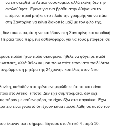
να επισκεφθεί το Αττικό νοσοκομείο, αλλά εκείνη δεν την
ακολούθησε. Έμεινε για ένα βράδυ στην Αθήνα και το
επόμενο πρωί μπήκε στο πλοίο της γραμμής για να πάει
στη Σαντορίνη να κάνει διακοπές μαζί με τον φίλο της.
δεν τους επετράπη να κατέβουν στη Σαντορίνη και σε ειδική
 Πειραιά τους περίμενε ασθενοφόρο, για να τους μεταφέρει σε
πέρασε πολλά ήταν πολύ σκασμένο, ήθελε να φύγει ρε παιδί
συνέπειες, αλλά θέλω να μου πουν πότε είπαν στο παιδί όταν
 υπογράμμισε η μητέρα της 24χρονης κοπέλας στον Νίκο
ονίκη, καθοδόν στο τρένο ενημερώθηκε ότι το τεστ είναι
 πάει στο Αττικό, τίποτα. Δεν είχε συμπτώματα, δεν είχε
ους πήραν με ασθενοφόρο, το είχαν έξω στα παγκάκια. Έχω
οκράτειο είναι γνωστό ότι έχουν κάνει πολλά λάθη σε αυτόν τον
ι του έκαναν τεστ σήμερα. Έφτασε στο Αττικό 4 παρά 10.