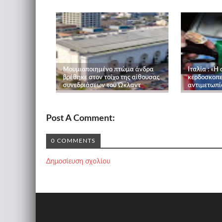
Μουμιοποιημένο πτώμα άνδρα
Ιταλία : «Η
βρέθηκε στον τοίχο της αίθουσας
κερδοσκοπε
συνεδριάσεων του Ώκλαντ
αντιμετωπί
Post A Comment:
0 COMMENTS
Δημοσίευση σχολίου