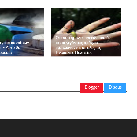
Οι επιστήμονες προειδοποιούν
 αγορά καυσίμων
ότι οι γιγάντιες αράχνες
ί – Αυτό θα
εξαπλώνονται σε όλες τις
σουμε»
Ηνωμένες Πολιτείες
Blogger
Disqus