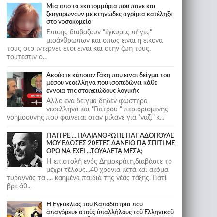
Μια απο τα εκατομμύρια που πανε και
ζευγαρωνουν με κτηνώδες αγρίμια κατέληξε
στο νοσοκομείο
Επισης διαβαζουν "έγκυρες πήγες"
μισάνθρωπων και οπως ειναι η εικονα
τους στο ιντερνετ ετσι ειναι και στην ζωη τους,
τουτεστιν ο...
Ακούστε κάποιον Γάκη που ειναι δείγμα του
μέσου νεοέλληνα που ισοπεδώνει κάθε
έννοια της στοιχειώδους λογικής
Αλλο ενα δειγμα δηδεν φωστηρα
νεοελληνα και "Γιατρου " περιορισμενης
νοημοσυνης που φαινεται οταν μιλανε για "ναζι" κ...
ΓΙΑΤΙ ΡΕ ....ΠΑΛΙΑΝΘΡΩΠΕ ΠΑΠΑΔΟΠΟΥΛΕ
ΜΟΥ ΕΔΩΣΕΣ 20ΕΤΕΣ ΔΑΝΕΙΟ ΓΙΑ ΣΠΙΤΙ ΜΕ
ΟΡΟ ΝΑ ΕΧΕΙ ...ΤΟΥΑΛΕΤΑ ΜΕΣΑ;
Η επιστολή ενός Δημοκράτη,διαβάστε το
μέχρι τέλους...40 χρόνια μετά και ακόμα
τυραννάς τα .... καημένα παιδιά της νέας τάξης. Γιατί
βρε άθ...
Ἡ Ἐγκύκλιος τοῦ Καποδίστρια ποὺ
ἀπαγόρευε στοὺς ὑπαλλήλους τοῦ Ἑλληνικοῦ