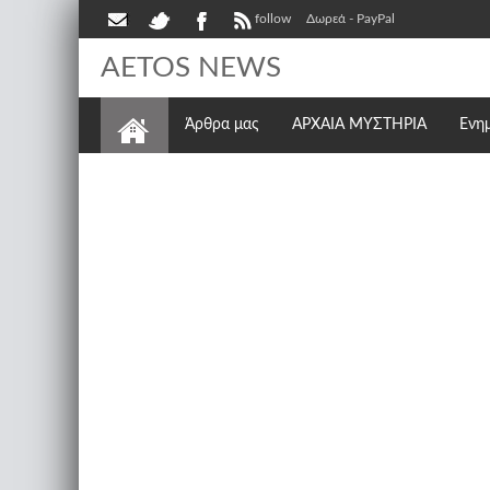
follow
Δωρεά - PayPal
AETOS NEWS
Άρθρα μας
ΑΡΧΑΙΑ ΜΥΣΤΗΡΙΑ
Ενη