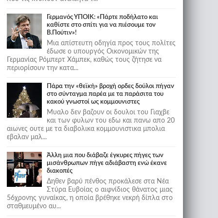
Γερμανός ΥΠΟΙΚ: «Πάρτε ποδήλατο και
καθίστε στο σπίτι για να πιέσουμε τον
Β.Πούτιν»!
Μια απίστευτη οδηγία προς τους πολίτες
έδωσε ο υπουργός Οικονομικών της
Γερμανίας Ρόμπερτ Χάμπεκ, καθώς τους ζήτησε να
περιορίσουν την κατα...
Πάρα την «θεϊκή» βροχή ορδες δούλοι πήγαν
στο σύνταγμα παρέα με τα παράσιτα του
κακού γνωστοί ως κομμουνιστες
Μυαλο δεν βαζουν οι δουλοι του Γιαχβε
και των φυλων του εδω και πανω απο 20
αιωνες ουτε με τα διαβολικα κομμουνιστικα μπολια
εβαλαν μαλ...
Άλλη μια που διάβαζε έγκυρες πήγες των
μισάνθρωπων πήγε αδιάβαστη ενώ έκανε
διακοπές
Δηθεν βαρύ πένθος προκάλεσε στα Νέα
Στύρα Ευβοίας ο αιφνίδιος θάνατος μιας
56χρονης γυναίκας, η οποία βρέθηκε νεκρή δίπλα στο
σταθμευμένο αυ...