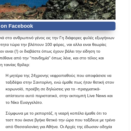
νιά στο ανθρωπινό γένος εις την Γη διάφορες φυλές εξωγήινων
ητα τώρα την βλέπουν 100 φόρες, ναι αλλα ειναι θεωρίες
 ειναι (!) οι διαβάστε όπως έχουν βάλει την είδηση το
έθανε από την "πανδημία" όπως λένε, και στο τέλος και
ταινίας θρίλερ:
Η μητέρα της 24χρονης νεφροπαθούς που αποφάσισε να
ταξιδέψει στην Σαντορίνη, ενώ έμαθε πως ήταν θετική στον
κορωνοϊό, προέβη σε δηλώσεις για το -πραγματικά-
απίστευτο αυτό περιστατικό, στην εκπομπή Live News και
το Νίκο Ευαγγελάτο.
Σύμφωνα με το ρεπορτάζ, η νεαρή κοπέλα έμαθε ότι το
τεστ που έκανε βγήκε θετικό την ώρα που ταξίδευε με τρένο
από Θεσσαλονίκη για Αθήνα. Οι Αρχές της έδωσαν οδηγία