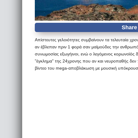
Απίστευτες γελοιότητες συμβαίνουν τα τελευταία χρο
αν έβλεπαν πριν 1 φορά σαν μαϊμούδες την ανθρωπότ
συνωμοσίας εξωγήινοι, ενώ ο λεγόμενος κορωνοϊός δεν
"έγκλημα" της 24χρονης που αν και νευροπαθής δεν π
βίντεο του mega-αποβλάκωση με μουσική υπόκρουση 