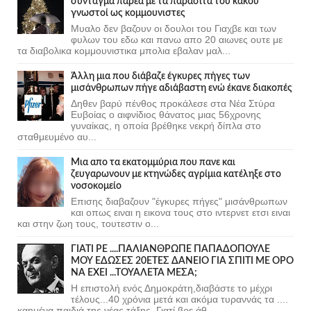
σύνταγμα παρέα με τα παράσιτα του κακού
γνωστοί ως κομμουνιστες
Μυαλο δεν βαζουν οι δουλοι του Γιαχβε και των
φυλων του εδω και πανω απο 20 αιωνες ουτε με
τα διαβολικα κομμουνιστικα μπολια εβαλαν μαλ...
Άλλη μια που διάβαζε έγκυρες πήγες των
μισάνθρωπων πήγε αδιάβαστη ενώ έκανε διακοπές
Δηθεν βαρύ πένθος προκάλεσε στα Νέα Στύρα
Ευβοίας ο αιφνίδιος θάνατος μιας 56χρονης
γυναίκας, η οποία βρέθηκε νεκρή δίπλα στο
σταθμευμένο αυ...
Μια απο τα εκατομμύρια που πανε και
ζευγαρωνουν με κτηνώδες αγρίμια κατέληξε στο
νοσοκομείο
Επισης διαβαζουν "έγκυρες πήγες" μισάνθρωπων
και οπως ειναι η εικονα τους στο ιντερνετ ετσι ειναι
και στην ζωη τους, τουτεστιν ο...
ΓΙΑΤΙ ΡΕ ....ΠΑΛΙΑΝΘΡΩΠΕ ΠΑΠΑΔΟΠΟΥΛΕ
ΜΟΥ ΕΔΩΣΕΣ 20ΕΤΕΣ ΔΑΝΕΙΟ ΓΙΑ ΣΠΙΤΙ ΜΕ ΟΡΟ
ΝΑ ΕΧΕΙ ...ΤΟΥΑΛΕΤΑ ΜΕΣΑ;
Η επιστολή ενός Δημοκράτη,διαβάστε το μέχρι
τέλους...40 χρόνια μετά και ακόμα τυραννάς τα ....
καημένα παιδιά της νέας τάξης. Γιατί βρε άθ...