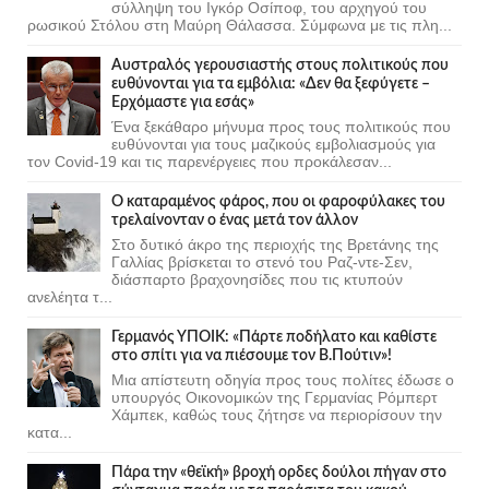
σύλληψη του Ιγκόρ Οσίποφ, του αρχηγού του
ρωσικού Στόλου στη Μαύρη Θάλασσα. Σύμφωνα με τις πλη...
Αυστραλός γερουσιαστής στους πολιτικούς που
ευθύνονται για τα εμβόλια: «Δεν θα ξεφύγετε –
Ερχόμαστε για εσάς»
Ένα ξεκάθαρο μήνυμα προς τους πολιτικούς που
ευθύνονται για τους μαζικούς εμβολιασμούς για
τον Covid-19 και τις παρενέργειες που προκάλεσαν...
Ο καταραμένος φάρος, που οι φαροφύλακες του
τρελαίνονταν ο ένας μετά τον άλλον
Στο δυτικό άκρο της περιοχής της Βρετάνης της
Γαλλίας βρίσκεται το στενό του Ραζ-ντε-Σεν,
διάσπαρτο βραχονησίδες που τις κτυπούν
ανελέητα τ...
Γερμανός ΥΠΟΙΚ: «Πάρτε ποδήλατο και καθίστε
στο σπίτι για να πιέσουμε τον Β.Πούτιν»!
Μια απίστευτη οδηγία προς τους πολίτες έδωσε ο
υπουργός Οικονομικών της Γερμανίας Ρόμπερτ
Χάμπεκ, καθώς τους ζήτησε να περιορίσουν την
κατα...
Πάρα την «θεϊκή» βροχή ορδες δούλοι πήγαν στο