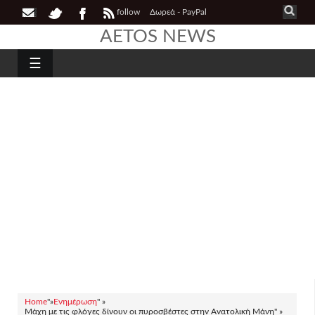
follow
Δωρεά - PayPal
AETOS NEWS
☰
Home
"»
Ενημέρωση
" »
Μάχη με τις φλόγες δίνουν οι πυροσβέστες στην Ανατολική Μάνη" »