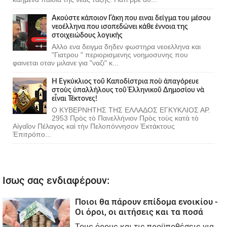
Ακούστε κάποιον Γάκη που ειναι δείγμα του μέσου
νεοέλληνα που ισοπεδώνει κάθε έννοια της
στοιχειώδους λογικής
Αλλο ενα δειγμα δηδεν φωστηρα νεοελληνα και
"Γιατρου " περιορισμενης νοημοσυνης που
φαινεται οταν μιλανε για "ναζι" κ...
Ἡ Ἐγκύκλιος τοῦ Καποδίστρια ποὺ ἀπαγόρευε
στοὺς ὑπαλλήλους τοῦ Ἑλληνικοῦ Δημοσίου νὰ
εἶναι Τέκτονες!
Ο ΚΥΒΕΡΝΗΤΗΣ ΤΗΣ ΕΛΛΑΔΟΣ ΕΓΚΥΚΛΙΟΣ ΑΡ.
2953 Πρὸς τὸ Πανελλήνιον Πρὸς τοὺς κατὰ τὸ
Αἰγαῖον Πέλαγος καὶ τὴν Πελοπόννησον Ἐκτάκτους
Ἐπιτρόπο...