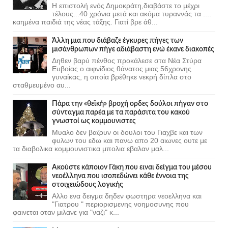
Η επιστολή ενός Δημοκράτη,διαβάστε το μέχρι
τέλους...40 χρόνια μετά και ακόμα τυραννάς τα ....
καημένα παιδιά της νέας τάξης. Γιατί βρε άθ...
Άλλη μια που διάβαζε έγκυρες πήγες των
μισάνθρωπων πήγε αδιάβαστη ενώ έκανε διακοπές
Δηθεν βαρύ πένθος προκάλεσε στα Νέα Στύρα
Ευβοίας ο αιφνίδιος θάνατος μιας 56χρονης
γυναίκας, η οποία βρέθηκε νεκρή δίπλα στο
σταθμευμένο αυ...
Πάρα την «θεϊκή» βροχή ορδες δούλοι πήγαν στο
σύνταγμα παρέα με τα παράσιτα του κακού
γνωστοί ως κομμουνιστες
Μυαλο δεν βαζουν οι δουλοι του Γιαχβε και των
φυλων του εδω και πανω απο 20 αιωνες ουτε με
τα διαβολικα κομμουνιστικα μπολια εβαλαν μαλ...
Ακούστε κάποιον Γάκη που ειναι δείγμα του μέσου
νεοέλληνα που ισοπεδώνει κάθε έννοια της
στοιχειώδους λογικής
Αλλο ενα δειγμα δηδεν φωστηρα νεοελληνα και
"Γιατρου " περιορισμενης νοημοσυνης που
φαινεται οταν μιλανε για "ναζι" κ...