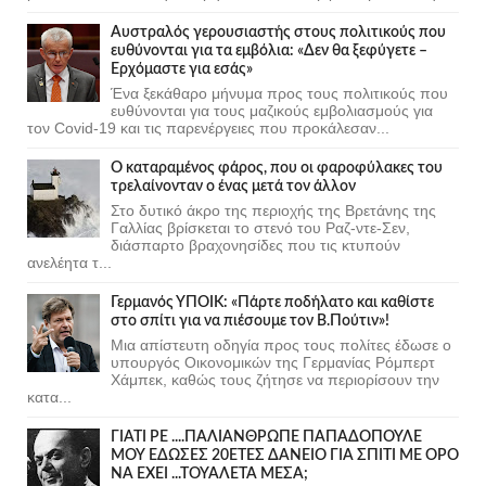
Αυστραλός γερουσιαστής στους πολιτικούς που
ευθύνονται για τα εμβόλια: «Δεν θα ξεφύγετε –
Ερχόμαστε για εσάς»
Ένα ξεκάθαρο μήνυμα προς τους πολιτικούς που
ευθύνονται για τους μαζικούς εμβολιασμούς για
τον Covid-19 και τις παρενέργειες που προκάλεσαν...
Ο καταραμένος φάρος, που οι φαροφύλακες του
τρελαίνονταν ο ένας μετά τον άλλον
Στο δυτικό άκρο της περιοχής της Βρετάνης της
Γαλλίας βρίσκεται το στενό του Ραζ-ντε-Σεν,
διάσπαρτο βραχονησίδες που τις κτυπούν
ανελέητα τ...
Γερμανός ΥΠΟΙΚ: «Πάρτε ποδήλατο και καθίστε
στο σπίτι για να πιέσουμε τον Β.Πούτιν»!
Μια απίστευτη οδηγία προς τους πολίτες έδωσε ο
υπουργός Οικονομικών της Γερμανίας Ρόμπερτ
Χάμπεκ, καθώς τους ζήτησε να περιορίσουν την
κατα...
ΓΙΑΤΙ ΡΕ ....ΠΑΛΙΑΝΘΡΩΠΕ ΠΑΠΑΔΟΠΟΥΛΕ
ΜΟΥ ΕΔΩΣΕΣ 20ΕΤΕΣ ΔΑΝΕΙΟ ΓΙΑ ΣΠΙΤΙ ΜΕ ΟΡΟ
ΝΑ ΕΧΕΙ ...ΤΟΥΑΛΕΤΑ ΜΕΣΑ;