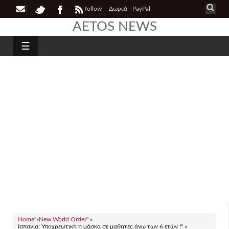
follow
Δωρεά - PayPal
AETOS NEWS
☰
Home
"»
New World Order
" »
Ισπανία: Υποχρεωτική η μάσκα σε μαθητές άνω των 6 ετών !" »