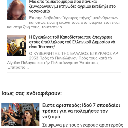
Μια απο τα εκατομμύρια που πανε και
ζευγαρωνουν με κτηνώδες αγρίμια κατέληξε στο
νοσοκομείο
Επισης διαβαζουν "έγκυρες πήγες" μισάνθρωπων
και οπως ειναι η εικονα τους στο ιντερνετ ετσι ειναι
και στην ζωη τους, τουτεστιν ο...
Ἡ Ἐγκύκλιος τοῦ Καποδίστρια ποὺ ἀπαγόρευε
στοὺς ὑπαλλήλους τοῦ Ἑλληνικοῦ Δημοσίου νὰ
εἶναι Τέκτονες!
Ο ΚΥΒΕΡΝΗΤΗΣ ΤΗΣ ΕΛΛΑΔΟΣ ΕΓΚΥΚΛΙΟΣ ΑΡ.
2953 Πρὸς τὸ Πανελλήνιον Πρὸς τοὺς κατὰ τὸ
Αἰγαῖον Πέλαγος καὶ τὴν Πελοπόννησον Ἐκτάκτους
Ἐπιτρόπο...