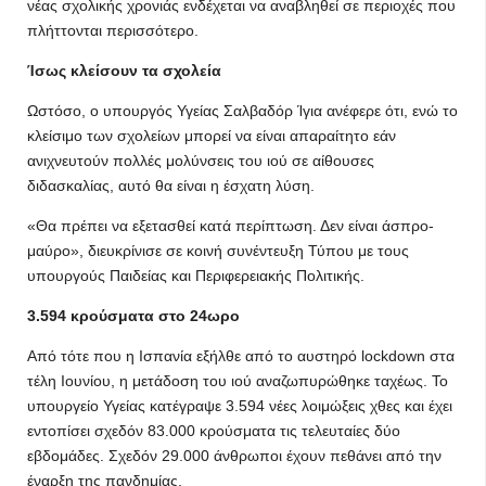
νέας σχολικής χρονιάς ενδέχεται να αναβληθεί σε περιοχές που
πλήττονται περισσότερο.
Ίσως κλείσουν τα σχολεία
Ωστόσο, ο υπουργός Υγείας Σαλβαδόρ Ίγια ανέφερε ότι, ενώ το
κλείσιμο των σχολείων μπορεί να είναι απαραίτητο εάν
ανιχνευτούν πολλές μολύνσεις του ιού σε αίθουσες
διδασκαλίας, αυτό θα είναι η έσχατη λύση.
«Θα πρέπει να εξετασθεί κατά περίπτωση. Δεν είναι άσπρο-
μαύρο», διευκρίνισε σε κοινή συνέντευξη Τύπου με τους
υπουργούς Παιδείας και Περιφερειακής Πολιτικής.
3.594 κρούσματα στο 24ωρο
Από τότε που η Ισπανία εξήλθε από το αυστηρό lockdown στα
τέλη Ιουνίου, η μετάδοση του ιού αναζωπυρώθηκε ταχέως. Το
υπουργείο Υγείας κατέγραψε 3.594 νέες λοιμώξεις χθες και έχει
εντοπίσει σχεδόν 83.000 κρούσματα τις τελευταίες δύο
εβδομάδες. Σχεδόν 29.000 άνθρωποι έχουν πεθάνει από την
έναρξη της πανδημίας.