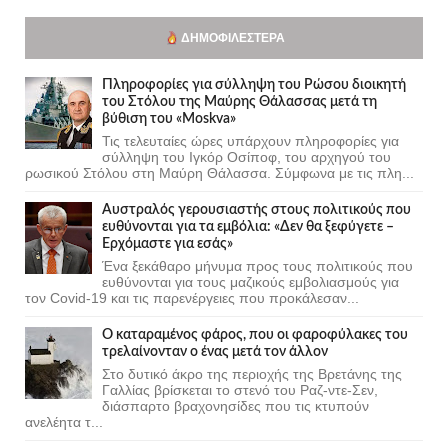
ΔΗΜΟΦΙΛΈΣΤΕΡΑ
Πληροφορίες για σύλληψη του Ρώσου διοικητή
του Στόλου της Mαύρης Θάλασσας μετά τη
βύθιση του «Moskva»
Τις τελευταίες ώρες υπάρχουν πληροφορίες για
σύλληψη του Ιγκόρ Οσίποφ, του αρχηγού του
ρωσικού Στόλου στη Μαύρη Θάλασσα. Σύμφωνα με τις πλη...
Αυστραλός γερουσιαστής στους πολιτικούς που
ευθύνονται για τα εμβόλια: «Δεν θα ξεφύγετε –
Ερχόμαστε για εσάς»
Ένα ξεκάθαρο μήνυμα προς τους πολιτικούς που
ευθύνονται για τους μαζικούς εμβολιασμούς για
τον Covid-19 και τις παρενέργειες που προκάλεσαν...
Ο καταραμένος φάρος, που οι φαροφύλακες του
τρελαίνονταν ο ένας μετά τον άλλον
Στο δυτικό άκρο της περιοχής της Βρετάνης της
Γαλλίας βρίσκεται το στενό του Ραζ-ντε-Σεν,
διάσπαρτο βραχονησίδες που τις κτυπούν
ανελέητα τ...