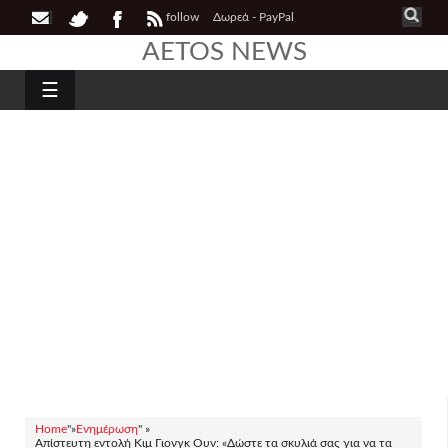
follow
Δωρεά - PayPal
AETOS NEWS
☰
Home
"»
Ενημέρωση
" »
Απίστευτη εντολή Κιμ Γιονγκ Ουν: «Δώστε τα σκυλιά σας για να τα