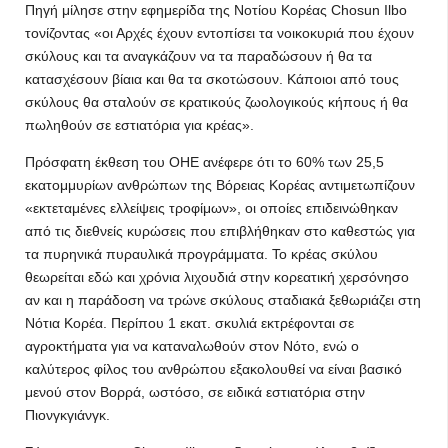
Πηγή μίλησε στην εφημερίδα της Νοτίου Κορέας Chosun Ilbo
τονίζοντας «οι Αρχές έχουν εντοπίσει τα νοικοκυριά που έχουν
σκύλους και τα αναγκάζουν να τα παραδώσουν ή θα τα
κατασχέσουν βίαια και θα τα σκοτώσουν. Κάποιοι από τους
σκύλους θα σταλούν σε κρατικούς ζωολογικούς κήπους ή θα
πωληθούν σε εστιατόρια για κρέας».
Πρόσφατη έκθεση του ΟΗΕ ανέφερε ότι το 60% των 25,5
εκατομμυρίων ανθρώπων της Βόρειας Κορέας αντιμετωπίζουν
«εκτεταμένες ελλείψεις τροφίμων», οι οποίες επιδεινώθηκαν
από τις διεθνείς κυρώσεις που επιβλήθηκαν στο καθεστώς για
τα πυρηνικά πυραυλικά προγράμματα. Το κρέας σκύλου
θεωρείται εδώ και χρόνια λιχουδιά στην κορεατική χερσόνησο
αν και η παράδοση να τρώνε σκύλους σταδιακά ξεθωριάζει στη
Νότια Κορέα. Περίπου 1 εκατ. σκυλιά εκτρέφονται σε
αγροκτήματα για να καταναλωθούν στον Νότο, ενώ ο
καλύτερος φίλος του ανθρώπου εξακολουθεί να είναι βασικό
μενού στον Βορρά, ωστόσο, σε ειδικά εστιατόρια στην
Πιονγκγιάνγκ.