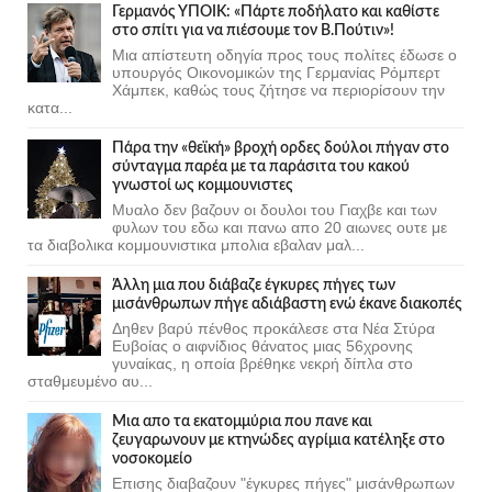
Γερμανός ΥΠΟΙΚ: «Πάρτε ποδήλατο και καθίστε
στο σπίτι για να πιέσουμε τον Β.Πούτιν»!
Μια απίστευτη οδηγία προς τους πολίτες έδωσε ο
υπουργός Οικονομικών της Γερμανίας Ρόμπερτ
Χάμπεκ, καθώς τους ζήτησε να περιορίσουν την
κατα...
Πάρα την «θεϊκή» βροχή ορδες δούλοι πήγαν στο
σύνταγμα παρέα με τα παράσιτα του κακού
γνωστοί ως κομμουνιστες
Μυαλο δεν βαζουν οι δουλοι του Γιαχβε και των
φυλων του εδω και πανω απο 20 αιωνες ουτε με
τα διαβολικα κομμουνιστικα μπολια εβαλαν μαλ...
Άλλη μια που διάβαζε έγκυρες πήγες των
μισάνθρωπων πήγε αδιάβαστη ενώ έκανε διακοπές
Δηθεν βαρύ πένθος προκάλεσε στα Νέα Στύρα
Ευβοίας ο αιφνίδιος θάνατος μιας 56χρονης
γυναίκας, η οποία βρέθηκε νεκρή δίπλα στο
σταθμευμένο αυ...
Μια απο τα εκατομμύρια που πανε και
ζευγαρωνουν με κτηνώδες αγρίμια κατέληξε στο
νοσοκομείο
Επισης διαβαζουν "έγκυρες πήγες" μισάνθρωπων