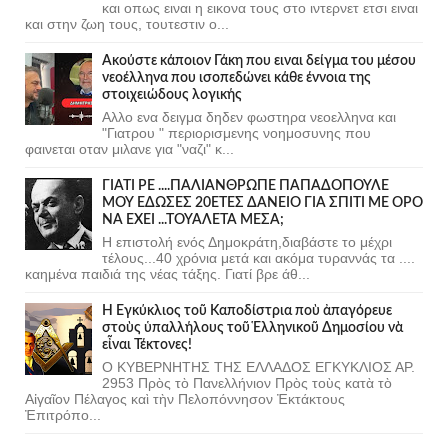
και οπως ειναι η εικονα τους στο ιντερνετ ετσι ειναι
και στην ζωη τους, τουτεστιν ο...
Ακούστε κάποιον Γάκη που ειναι δείγμα του μέσου
νεοέλληνα που ισοπεδώνει κάθε έννοια της
στοιχειώδους λογικής
Αλλο ενα δειγμα δηδεν φωστηρα νεοελληνα και
"Γιατρου " περιορισμενης νοημοσυνης που
φαινεται οταν μιλανε για "ναζι" κ...
ΓΙΑΤΙ ΡΕ ....ΠΑΛΙΑΝΘΡΩΠΕ ΠΑΠΑΔΟΠΟΥΛΕ
ΜΟΥ ΕΔΩΣΕΣ 20ΕΤΕΣ ΔΑΝΕΙΟ ΓΙΑ ΣΠΙΤΙ ΜΕ ΟΡΟ
ΝΑ ΕΧΕΙ ...ΤΟΥΑΛΕΤΑ ΜΕΣΑ;
Η επιστολή ενός Δημοκράτη,διαβάστε το μέχρι
τέλους...40 χρόνια μετά και ακόμα τυραννάς τα ....
καημένα παιδιά της νέας τάξης. Γιατί βρε άθ...
Ἡ Ἐγκύκλιος τοῦ Καποδίστρια ποὺ ἀπαγόρευε
στοὺς ὑπαλλήλους τοῦ Ἑλληνικοῦ Δημοσίου νὰ
εἶναι Τέκτονες!
Ο ΚΥΒΕΡΝΗΤΗΣ ΤΗΣ ΕΛΛΑΔΟΣ ΕΓΚΥΚΛΙΟΣ ΑΡ.
2953 Πρὸς τὸ Πανελλήνιον Πρὸς τοὺς κατὰ τὸ
Αἰγαῖον Πέλαγος καὶ τὴν Πελοπόννησον Ἐκτάκτους
Ἐπιτρόπο...