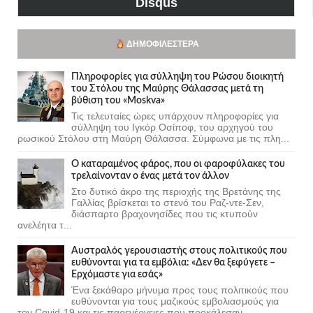
Disqus
ΔΗΜΟΦΙΛΈΣΤΕΡΑ
Πληροφορίες για σύλληψη του Ρώσου διοικητή
του Στόλου της Mαύρης Θάλασσας μετά τη
βύθιση του «Moskva»
Τις τελευταίες ώρες υπάρχουν πληροφορίες για
σύλληψη του Ιγκόρ Οσίποφ, του αρχηγού του
ρωσικού Στόλου στη Μαύρη Θάλασσα. Σύμφωνα με τις πλη...
Ο καταραμένος φάρος, που οι φαροφύλακες του
τρελαίνονταν ο ένας μετά τον άλλον
Στο δυτικό άκρο της περιοχής της Βρετάνης της
Γαλλίας βρίσκεται το στενό του Ραζ-ντε-Σεν,
διάσπαρτο βραχονησίδες που τις κτυπούν
ανελέητα τ...
Αυστραλός γερουσιαστής στους πολιτικούς που
ευθύνονται για τα εμβόλια: «Δεν θα ξεφύγετε –
Ερχόμαστε για εσάς»
Ένα ξεκάθαρο μήνυμα προς τους πολιτικούς που
ευθύνονται για τους μαζικούς εμβολιασμούς για
τον Covid-19 και τις παρενέργειες που προκάλεσαν...