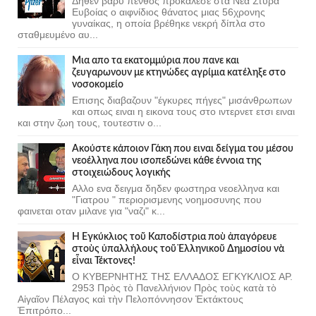
Δηθεν βαρύ πένθος προκάλεσε στα Νέα Στύρα
Ευβοίας ο αιφνίδιος θάνατος μιας 56χρονης
γυναίκας, η οποία βρέθηκε νεκρή δίπλα στο
σταθμευμένο αυ...
Μια απο τα εκατομμύρια που πανε και
ζευγαρωνουν με κτηνώδες αγρίμια κατέληξε στο
νοσοκομείο
Επισης διαβαζουν "έγκυρες πήγες" μισάνθρωπων
και οπως ειναι η εικονα τους στο ιντερνετ ετσι ειναι
και στην ζωη τους, τουτεστιν ο...
Ακούστε κάποιον Γάκη που ειναι δείγμα του μέσου
νεοέλληνα που ισοπεδώνει κάθε έννοια της
στοιχειώδους λογικής
Αλλο ενα δειγμα δηδεν φωστηρα νεοελληνα και
"Γιατρου " περιορισμενης νοημοσυνης που
φαινεται οταν μιλανε για "ναζι" κ...
Ἡ Ἐγκύκλιος τοῦ Καποδίστρια ποὺ ἀπαγόρευε
στοὺς ὑπαλλήλους τοῦ Ἑλληνικοῦ Δημοσίου νὰ
εἶναι Τέκτονες!
Ο ΚΥΒΕΡΝΗΤΗΣ ΤΗΣ ΕΛΛΑΔΟΣ ΕΓΚΥΚΛΙΟΣ ΑΡ.
2953 Πρὸς τὸ Πανελλήνιον Πρὸς τοὺς κατὰ τὸ
Αἰγαῖον Πέλαγος καὶ τὴν Πελοπόννησον Ἐκτάκτους
Ἐπιτρόπο...