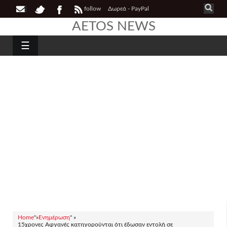
follow
Δωρεά - PayPal
AETOS NEWS
☰
Home
"»
Ενημέρωση
" »
15χρονες Αφγανές κατηγορούνται ότι έδωσαν εντολή σε