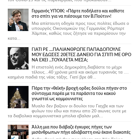
Γερμανός ΥΠΟΙΚ: «Πάρτε ποδήλατο και καθίστε
στο σπίτι για να πιέσουμε τον Β.Πούτιν»!
Μια απίστευτη οδηγία προς τους πολίτες έδωσε ο
υπουργός Οικονομικών της Γερμανίας Ρόμπερτ
Χάμπεκ, καθώς τους ζήτησε να περιορίσουν την
κατα...
ΓΙΑΤΙ ΡΕ ....ΠΑΛΙΑΝΘΡΩΠΕ ΠΑΠΑΔΟΠΟΥΛΕ
ΜΟΥ ΕΔΩΣΕΣ 20ΕΤΕΣ ΔΑΝΕΙΟ ΓΙΑ ΣΠΙΤΙ ΜΕ ΟΡΟ
ΝΑ ΕΧΕΙ ...ΤΟΥΑΛΕΤΑ ΜΕΣΑ;
Η επιστολή ενός Δημοκράτη,διαβάστε το μέχρι
τέλους...40 χρόνια μετά και ακόμα τυραννάς τα ....
καημένα παιδιά της νέας τάξης. Γιατί βρε άθ...
Πάρα την «θεϊκή» βροχή ορδες δούλοι πήγαν στο
σύνταγμα παρέα με τα παράσιτα του κακού
γνωστοί ως κομμουνιστες
Μυαλο δεν βαζουν οι δουλοι του Γιαχβε και των
φυλων του εδω και πανω απο 20 αιωνες ουτε με
τα διαβολικα κομμουνιστικα μπολια εβαλαν μαλ...
Άλλη μια που διάβαζε έγκυρες πήγες των
μισάνθρωπων πήγε αδιάβαστη ενώ έκανε διακοπές