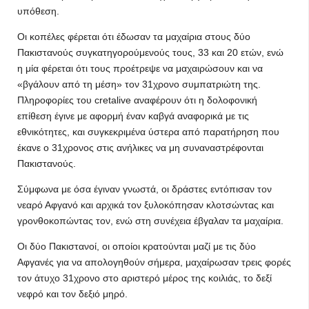
υπόθεση.
Οι κοπέλες φέρεται ότι έδωσαν τα μαχαίρια στους δύο
Πακιστανούς συγκατηγορούμενούς τους, 33 και 20 ετών, ενώ
η μία φέρεται ότι τους προέτρεψε να μαχαιρώσουν και να
«βγάλουν από τη μέση» τον 31χρονο συμπατριώτη της.
Πληροφορίες του cretalive αναφέρουν ότι η δολοφονική
επίθεση έγινε με αφορμή έναν καβγά αναφορικά με τις
εθνικότητες, και συγκεκριμένα ύστερα από παρατήρηση που
έκανε ο 31χρονος στις ανήλικες να μη συναναστρέφονται
Πακιστανούς.
Σύμφωνα με όσα έγιναν γνωστά, οι δράστες εντόπισαν τον
νεαρό Αφγανό και αρχικά τον ξυλοκόπησαν κλοτσώντας και
γρονθοκοπώντας τον, ενώ στη συνέχεια έβγαλαν τα μαχαίρια.
Οι δύο Πακιστανοί, οι οποίοι κρατούνται μαζί με τις δύο
Αφγανές για να απολογηθούν σήμερα, μαχαίρωσαν τρεις φορές
τον άτυχο 31χρονο στο αριστερό μέρος της κοιλιάς, το δεξί
νεφρό και τον δεξιό μηρό.