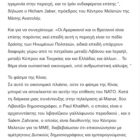
ηγεμονία στην περιοχή, και το Ιράν ενδιαφέρεται επίσης “,
δήλωσε ο Hicham Jaber, πρόεδρος του Κέντρου Μελετών της
Μέσης Ανατολής
Και για να συνεχίσουμε: «Οι Αμερικανοί και οι Βρετανοί είναι
επίσης παρόντες εκεί επειδή αυτή η περιοχή είναι το πεδίο
δράσης των Ηνωμένων Πολιτειών, ειδικά επειδή υπάρχουν
διαφορές γύρω από το πετρέλαιο μεταξύ Λιβάνου και Ισραήλ,
μεταξύ Κύπρου και Τουρκίας και και Ελλάδας και άλλων… Το
θέμα είναι ουσιαστικά οικονομικό, υπό ανθρωπιστική κάλυψη. “
Το φάσμα της Κίνας
Σε αυτό το οικονομικό πλαίσιο, ούτε το φάσμα της Κίνας
μπορεί να αποκλειστεί σε αυτήν την επίθεση του ΝΑΤΟ. Κατά
τη διάρκεια μιας συνέντευξης στην τηλεόραση al-Manar, δύο
Λιβανέζοι δημοσιογράφοι, ο Paul Khalifeh, ο οποίος είναι ο
αρχισυντάκτης του λιβανέζικου γαλλόφωνου περιοδικού , και ο
Salem Zahrane, ο οποίος είναι διευθυντής του Κέντρου
Μελετών για τα ΜΜΕ, διαβεβαίωσαν ότι επικοινώνησαν με
αμέτρητους Δυτικούς δημοσιογράφους και εμπειρογνώμονες