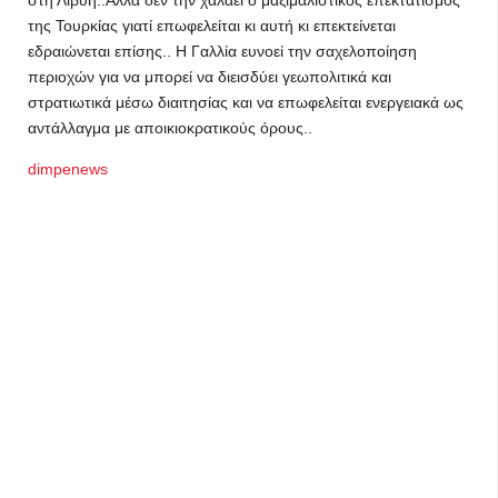
στη Λιβύη..Αλλά δεν την χαλάει ο μαξιμαλιστικός επεκτατισμός
της Τουρκίας γιατί επωφελείται κι αυτή κι επεκτείνεται
εδραιώνεται επίσης.. Η Γαλλία ευνοεί την σαχελοποίηση
περιοχών για να μπορεί να διεισδύει γεωπολιτικά και
στρατιωτικά μέσω διαιτησίας και να επωφελείται ενεργειακά ως
αντάλλαγμα με αποικιοκρατικούς όρους..
dimpenews