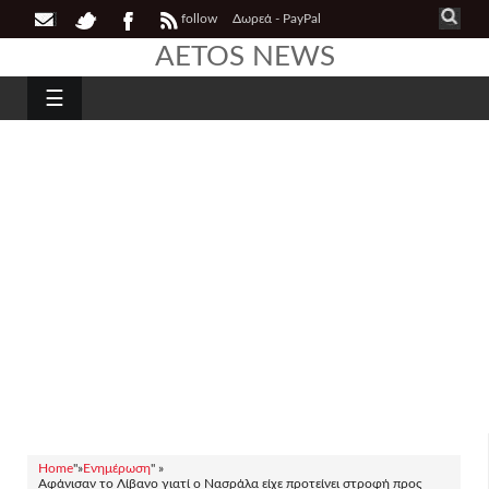
follow
Δωρεά - PayPal
AETOS NEWS
☰
Home
"»
Ενημέρωση
" »
Αφάνισαν το Λίβανο γιατί ο Νασράλα είχε προτείνει στροφή προς