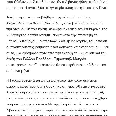
που ήθελαν να εξακριβώσουν εάν ο Λίβανος ήθελε σοβαρά να
μετατοπιστεί ανατολικά, στην περίπτωση αυτή προς την Κίνα.
Αυτή η πρόταση υποβλήθηκε αρχικά από τον ΓΓτης
Χεζμπολάχ, τον Χασάν Νασράλα, για να βγει ο Λίβανος από
την οικονομική του κρίση. Αναλήφθηκε από τον επικεφαλή της
κυβέρνησης Χασάν Ντιάμπ, ειδικά κατά την επίσκεψη του
Γάλλου Υπουργού Εξωτερικών, Ζαν–Ιβ Λε Ντριάν, ​​του οποίου
οι προϋποθέσεις βοήθειας ήταν αδύνατο να εκπληρωθούν. Και
αυτό, μια εβδομάδα πριν από την έκρηξη του λιμανιού και την
άφιξη του Γάλλου Προέδρου Εμμανουήλ Μακρόν
αυτοπροσώπως.Ο τελευταίος θα επιστρέψει στον Λίβανο τον
επόμενο μήνα!
H Γαλλία εμφανίζεται ως αθώα περιστερά αλλά δεν είναι,
αξιοσημείωτο είναι ότι η λιβυκή κρίση προήλθε από ενέργειες
Σαρκοζί κυρίως ότι στο συριακό εμφύλιο είχε ενεργή ανάμειξη
με την πλευρά της συριακής αντιπολίτευσης που αποδείχθηκε
τούρκικων συμφερόντων.Με την Τουρκία τα έσπασε στο
λιβυκό όταν η Τουρκία μπήκε σφήνα στον γαλλικό επεκτατισμό