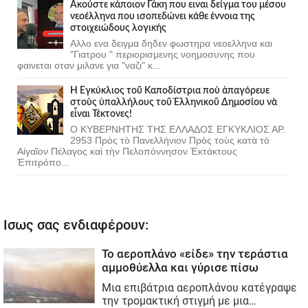
Ακούστε κάποιον Γάκη που ειναι δείγμα του μέσου
νεοέλληνα που ισοπεδώνει κάθε έννοια της
στοιχειώδους λογικής
Αλλο ενα δειγμα δηδεν φωστηρα νεοελληνα και
"Γιατρου " περιορισμενης νοημοσυνης που
φαινεται οταν μιλανε για "ναζι" κ...
Ἡ Ἐγκύκλιος τοῦ Καποδίστρια ποὺ ἀπαγόρευε
στοὺς ὑπαλλήλους τοῦ Ἑλληνικοῦ Δημοσίου νὰ
εἶναι Τέκτονες!
Ο ΚΥΒΕΡΝΗΤΗΣ ΤΗΣ ΕΛΛΑΔΟΣ ΕΓΚΥΚΛΙΟΣ ΑΡ.
2953 Πρὸς τὸ Πανελλήνιον Πρὸς τοὺς κατὰ τὸ
Αἰγαῖον Πέλαγος καὶ τὴν Πελοπόννησον Ἐκτάκτους
Ἐπιτρόπο...