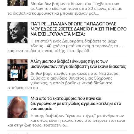
Μυαλο δεν βαζουν οι δουλοι του Γιαχβε και των
φυλων του εδω και πανω απο 20 αιωνες ουτε με
τα διαβολικα κομμουνιστικα μπολια εβαλαν μαλ...
ΓΙΑΤΙ ΡΕ ....ΠΑΛΙΑΝΘΡΩΠΕ ΠΑΠΑΔΟΠΟΥΛΕ
ΜΟΥ ΕΔΩΣΕΣ 20ΕΤΕΣ ΔΑΝΕΙΟ ΓΙΑ ΣΠΙΤΙ ΜΕ ΟΡΟ
ΝΑ ΕΧΕΙ ...ΤΟΥΑΛΕΤΑ ΜΕΣΑ;
Η επιστολή ενός Δημοκράτη,διαβάστε το μέχρι
τέλους...40 χρόνια μετά και ακόμα τυραννάς τα ....
καημένα παιδιά της νέας τάξης. Γιατί βρε άθ...
Άλλη μια που διάβαζε έγκυρες πήγες των
μισάνθρωπων πήγε αδιάβαστη ενώ έκανε διακοπές
Δηθεν βαρύ πένθος προκάλεσε στα Νέα Στύρα
Ευβοίας ο αιφνίδιος θάνατος μιας 56χρονης
γυναίκας, η οποία βρέθηκε νεκρή δίπλα στο
σταθμευμένο αυ...
Μια απο τα εκατομμύρια που πανε και
ζευγαρωνουν με κτηνώδες αγρίμια κατέληξε στο
νοσοκομείο
Επισης διαβαζουν "έγκυρες πήγες" μισάνθρωπων
και οπως ειναι η εικονα τους στο ιντερνετ ετσι ειναι
και στην ζωη τους, τουτεστιν ο...