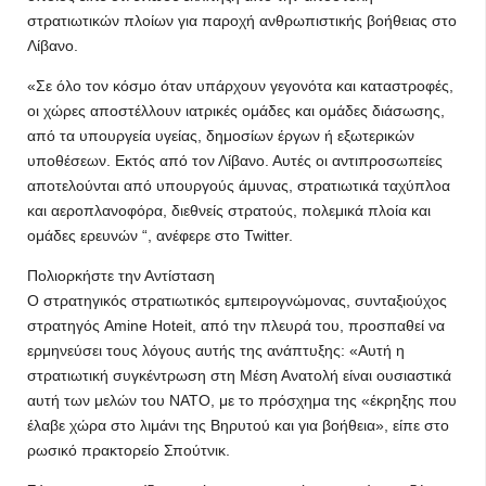
στρατιωτικών πλοίων για παροχή ανθρωπιστικής βοήθειας στο
Λίβανο.
«Σε όλο τον κόσμο όταν υπάρχουν γεγονότα και καταστροφές,
οι χώρες αποστέλλουν ιατρικές ομάδες και ομάδες διάσωσης,
από τα υπουργεία υγείας, δημοσίων έργων ή εξωτερικών
υποθέσεων. Εκτός από τον Λίβανο. Αυτές οι αντιπροσωπείες
αποτελούνται από υπουργούς άμυνας, στρατιωτικά ταχύπλοα
και αεροπλανοφόρα, διεθνείς στρατούς, πολεμικά πλοία και
ομάδες ερευνών “, ανέφερε στο Twitter.
Πολιορκήστε την Αντίσταση
Ο στρατηγικός στρατιωτικός εμπειρογνώμονας, συνταξιούχος
στρατηγός Amine Hoteit, από την πλευρά του, προσπαθεί να
ερμηνεύσει τους λόγους αυτής της ανάπτυξης: «Αυτή η
στρατιωτική συγκέντρωση στη Μέση Ανατολή είναι ουσιαστικά
αυτή των μελών του ΝΑΤΟ, με το πρόσχημα της «έκρηξης που
έλαβε χώρα στο λιμάνι της Βηρυτού και για βοήθεια», είπε στο
ρωσικό πρακτορείο Σπούτνικ.