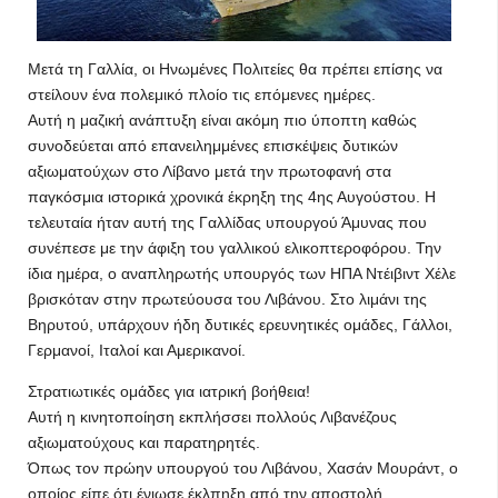
Μετά τη Γαλλία, οι Ηνωμένες Πολιτείες θα πρέπει επίσης να
στείλουν ένα πολεμικό πλοίο τις επόμενες ημέρες.
Αυτή η μαζική ανάπτυξη είναι ακόμη πιο ύποπτη καθώς
συνοδεύεται από επανειλημμένες επισκέψεις δυτικών
αξιωματούχων στο Λίβανο μετά την πρωτοφανή στα
παγκόσμια ιστορικά χρονικά έκρηξη της 4ης Αυγούστου. Η
τελευταία ήταν αυτή της Γαλλίδας υπουργού Άμυνας που
συνέπεσε με την άφιξη του γαλλικού ελικοπτεροφόρου. Την
ίδια ημέρα, ο αναπληρωτής υπουργός των ΗΠΑ Ντέιβιντ Χέλε
βρισκόταν στην πρωτεύουσα του Λιβάνου. Στο λιμάνι της
Βηρυτού, υπάρχουν ήδη δυτικές ερευνητικές ομάδες, Γάλλοι,
Γερμανοί, Ιταλοί και Αμερικανοί.
Στρατιωτικές ομάδες για ιατρική βοήθεια!
Αυτή η κινητοποίηση εκπλήσσει πολλούς Λιβανέζους
αξιωματούχους και παρατηρητές.
Όπως τον πρώην υπουργού του Λιβάνου, Χασάν Μουράντ, ο
οποίος είπε ότι ένιωσε έκλπηξη από την αποστολή