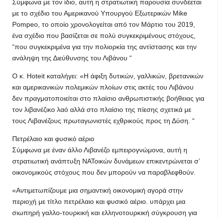
Σύμφωνα με τον ίδιο, αυτή η στρατιωτική παρουσία συνδέεται
με το σχέδιο του Αμερικανού Υπουργού Εξωτερικών Mike
Pompeo, το οποίο χρονολογείται από τον Μάρτιο του 2019,
ένα σχέδιο που βασίζεται σε πολύ συγκεκριμένους στόχους,
“που συγκεκριμένα για την πολιορκία της αντίστασης και την
ανάληψη της Διεύθυνσης του Λιβάνου “
Ο κ. Hoteit καταλήγει: «Η άφιξη δυτικών, γαλλικών, βρετανικών
και αμερικανικών πολεμικών πλοίων στις ακτές του Λιβάνου
δεν πραγματοποιείται στο πλαίσιο ανθρωπιστικής βοήθειας για
τον λιβανέζικο λαό αλλά στο πλαίσιο της πίεσης σχετικά με
τους Λιβανέζους πρωταγωνιστές εχθρικούς προς τη Δύση. “
Πετρέλαιο και φυσικό αέριο
Σύμφωνα με έναν άλλο Λιβανέζο εμπειρογνώμονα, αυτή η
στρατιωτική ανάπτυξη ΝΑΤοικών δυνάμεων επικεντρώνεται σ’
οικονομικούς στόχους που δεν μπορούν να παραβλεφθούν.
«Αντιμετωπίζουμε μια σημαντική οικονομική αγορά στην
περιοχή με τίτλο πετρέλαιο και φυσικό αέριο. υπάρχει μια
σιωπηρή γαλλο-τουρκική και ελληνοτουρκική σύγκρουση για