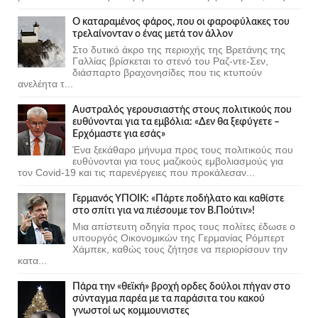
Ο καταραμένος φάρος, που οι φαροφύλακες του
τρελαίνονταν ο ένας μετά τον άλλον
Στο δυτικό άκρο της περιοχής της Βρετάνης της
Γαλλίας βρίσκεται το στενό του Ραζ-ντε-Σεν,
διάσπαρτο βραχονησίδες που τις κτυπούν
ανελέητα τ...
Αυστραλός γερουσιαστής στους πολιτικούς που
ευθύνονται για τα εμβόλια: «Δεν θα ξεφύγετε –
Ερχόμαστε για εσάς»
Ένα ξεκάθαρο μήνυμα προς τους πολιτικούς που
ευθύνονται για τους μαζικούς εμβολιασμούς για
τον Covid-19 και τις παρενέργειες που προκάλεσαν...
Γερμανός ΥΠΟΙΚ: «Πάρτε ποδήλατο και καθίστε
στο σπίτι για να πιέσουμε τον Β.Πούτιν»!
Μια απίστευτη οδηγία προς τους πολίτες έδωσε ο
υπουργός Οικονομικών της Γερμανίας Ρόμπερτ
Χάμπεκ, καθώς τους ζήτησε να περιορίσουν την
κατα...
Πάρα την «θεϊκή» βροχή ορδες δούλοι πήγαν στο
σύνταγμα παρέα με τα παράσιτα του κακού
γνωστοί ως κομμουνιστες