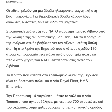
μέτωπα…
Οι ειδικοί μιλούν για μια βόμβα ηλεκτρονικο-μαγνητική στη
βάση νετρονίων. Για θερμοβαρική βόμβα κάνουν λόγο
αναλυτές.Αυτόπτες λένε ότι είδαν τα μαχητικά….
Στρατιωτική ανάπτυξη του ΝΑΤΟ παρατηρείται στο Λίβανο υπό
την κάλυψη της ανθρωπιστικής βοήθειας…Με το πρόσχημα
της ανθρωπιστικής βοήθειας για τον Λίβανο μετά τη διπλή
έκρηξη στο λιμάνι της Βηρυτού που σκότωσε σχεδόν 180
άτομα και τραυματίστηκε πάνω από 6.000, τρία πολεμικά
πλοία από χώρες του ΝΑΤΟ εστάλησαν στις ακτές του
Λιβάνου.
Το πρώτο που έφτασε στο ερειπωμένο λιμάνι της Βηρυτού
είναι το βρετανικό πολεμικό πλοίο Royal Fleet, HMS
Enterprise.
Την Παρασκευή 14 Αυγούστου, ήταν το γαλλικό πλοίο
Tonnerre που αγκυροβόλησε, με περίπου 700 στρατιώτες επί
του σκάφους, συμπεριλαμβανομένης της «μηχανικής ομάδας