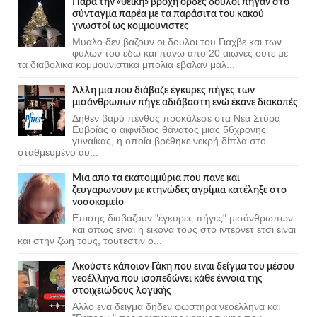
Πάρα την «θεϊκή» βροχή ορδες δούλοι πήγαν στο
σύνταγμα παρέα με τα παράσιτα του κακού
γνωστοί ως κομμουνιστες
Μυαλο δεν βαζουν οι δουλοι του Γιαχβε και των
φυλων του εδω και πανω απο 20 αιωνες ουτε με
τα διαβολικα κομμουνιστικα μπολια εβαλαν μαλ...
Άλλη μια που διάβαζε έγκυρες πήγες των
μισάνθρωπων πήγε αδιάβαστη ενώ έκανε διακοπές
Δηθεν βαρύ πένθος προκάλεσε στα Νέα Στύρα
Ευβοίας ο αιφνίδιος θάνατος μιας 56χρονης
γυναίκας, η οποία βρέθηκε νεκρή δίπλα στο
σταθμευμένο αυ...
Μια απο τα εκατομμύρια που πανε και
ζευγαρωνουν με κτηνώδες αγρίμια κατέληξε στο
νοσοκομείο
Επισης διαβαζουν "έγκυρες πήγες" μισάνθρωπων
και οπως ειναι η εικονα τους στο ιντερνετ ετσι ειναι
και στην ζωη τους, τουτεστιν ο...
Ακούστε κάποιον Γάκη που ειναι δείγμα του μέσου
νεοέλληνα που ισοπεδώνει κάθε έννοια της
στοιχειώδους λογικής
Αλλο ενα δειγμα δηδεν φωστηρα νεοελληνα και