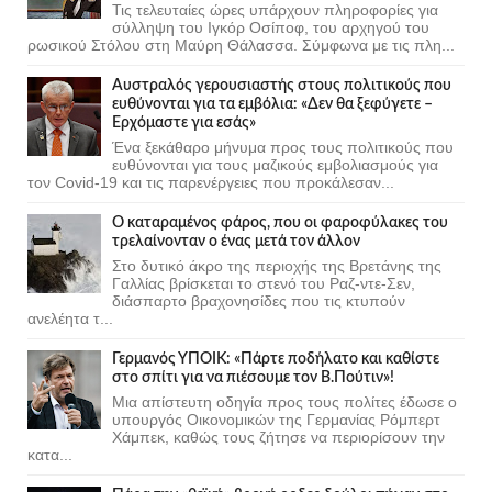
Τις τελευταίες ώρες υπάρχουν πληροφορίες για
σύλληψη του Ιγκόρ Οσίποφ, του αρχηγού του
ρωσικού Στόλου στη Μαύρη Θάλασσα. Σύμφωνα με τις πλη...
Αυστραλός γερουσιαστής στους πολιτικούς που
ευθύνονται για τα εμβόλια: «Δεν θα ξεφύγετε –
Ερχόμαστε για εσάς»
Ένα ξεκάθαρο μήνυμα προς τους πολιτικούς που
ευθύνονται για τους μαζικούς εμβολιασμούς για
τον Covid-19 και τις παρενέργειες που προκάλεσαν...
Ο καταραμένος φάρος, που οι φαροφύλακες του
τρελαίνονταν ο ένας μετά τον άλλον
Στο δυτικό άκρο της περιοχής της Βρετάνης της
Γαλλίας βρίσκεται το στενό του Ραζ-ντε-Σεν,
διάσπαρτο βραχονησίδες που τις κτυπούν
ανελέητα τ...
Γερμανός ΥΠΟΙΚ: «Πάρτε ποδήλατο και καθίστε
στο σπίτι για να πιέσουμε τον Β.Πούτιν»!
Μια απίστευτη οδηγία προς τους πολίτες έδωσε ο
υπουργός Οικονομικών της Γερμανίας Ρόμπερτ
Χάμπεκ, καθώς τους ζήτησε να περιορίσουν την
κατα...