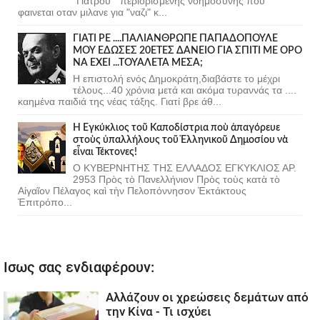
"Γιατρου " περιορισμενης νοημοσυνης που
φαινεται οταν μιλανε για "ναζι" κ...
ΓΙΑΤΙ ΡΕ ....ΠΑΛΙΑΝΘΡΩΠΕ ΠΑΠΑΔΟΠΟΥΛΕ
ΜΟΥ ΕΔΩΣΕΣ 20ΕΤΕΣ ΔΑΝΕΙΟ ΓΙΑ ΣΠΙΤΙ ΜΕ ΟΡΟ
ΝΑ ΕΧΕΙ ...ΤΟΥΑΛΕΤΑ ΜΕΣΑ;
Η επιστολή ενός Δημοκράτη,διαβάστε το μέχρι
τέλους...40 χρόνια μετά και ακόμα τυραννάς τα ....
καημένα παιδιά της νέας τάξης. Γιατί βρε άθ...
Ἡ Ἐγκύκλιος τοῦ Καποδίστρια ποὺ ἀπαγόρευε
στοὺς ὑπαλλήλους τοῦ Ἑλληνικοῦ Δημοσίου νὰ
εἶναι Τέκτονες!
Ο ΚΥΒΕΡΝΗΤΗΣ ΤΗΣ ΕΛΛΑΔΟΣ ΕΓΚΥΚΛΙΟΣ ΑΡ.
2953 Πρὸς τὸ Πανελλήνιον Πρὸς τοὺς κατὰ τὸ
Αἰγαῖον Πέλαγος καὶ τὴν Πελοπόννησον Ἐκτάκτους
Ἐπιτρόπο...