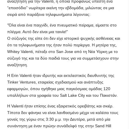
αναζήτηση για την Valenti, η οποία προφανώς υπέστη ένα
“επεισόδιο” νωρίτερα εκείνη την εβδομάδα, μιλώντας σε μια
σειρά από παράξενα τηλεφωνήματα λέγοντας:
“Όλα είναι ένα παιχνίδι, ένα πνευματικό πείραμα, είμαστε στο
πλέγμα. Αυτό δεν είναι μια ταινία!”
Ο σύζυγός της είπε ότι δεν είχε ιστορικό ψυχικής ασθένειας και
ότι τα τηλεφωνήματα της ήταν πολύ περίεργα. Η μητέρα της,
Whitey Valenti, πέταξε στο San Jose από τη Νέα Υόρκη με το
σύζυγό της και τα δύο παιδιά τους για να συμμετάσχουν στην
αναζήτηση.
Η Erin Valenti ήταν ιδρυτής και εκτελεστικός διευθυντής της
Tinker Ventures, εταιρείας σχεδιασμού και ανάπτυξης
εφαρμογών, όπου ηγήθηκε μιας παγκόσμιας ομάδας 120
υπαλλήλων στα γραφεία του Salt Lake City και του Πακιστάν.
Η Valenti ήταν επίσης ένας εξαιρετικός ορειβάτης και σκιέρ.
Τίποτα δεν φάνηκε να είναι λανθασμένο μέχρι να καλέσει τους
γονείς της γύρω στις 3:30 μ.μ. την Δευτέρα, μετά από μία
συνάντηση με έναν πρώην συνάδελφό της στην Sand Hill