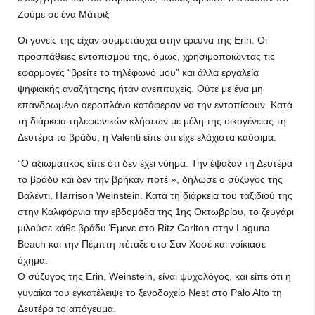
Ζούμε σε ένα Μάτριξ
Οι γονείς της είχαν συμμετάσχει στην έρευνα της Erin. Οι
προσπάθειες εντοπισμού της, όμως, χρησιμοποιώντας τις
εφαρμογές “βρείτε το τηλέφωνό μου” και άλλα εργαλεία
ψηφιακής αναζήτησης ήταν ανεπιτυχείς. Ούτε με ένα μη
επανδρωμένο αεροπλάνο κατάφεραν να την εντοπίσουν. Κατά
τη διάρκεια τηλεφωνικών κλήσεων με μέλη της οικογένειας τη
Δευτέρα το βράδυ, η Valenti είπε ότι είχε ελάχιστα καύσιμα.
“Ο αξιωματικός είπε ότι δεν έχει νόημα. Την έψαξαν τη Δευτέρα
το βράδυ και δεν την βρήκαν ποτέ », δήλωσε ο σύζυγος της
Βαλέντι, Harrison Weinstein. Κατά τη διάρκεια του ταξιδιού της
στην Καλιφόρνια την εβδομάδα της 1ης Οκτωβρίου, το ζευγάρι
μιλούσε κάθε βράδυ.Έμενε στο Ritz Carlton στην Laguna
Beach και την Πέμπτη πέταξε στο Σαν Χοσέ και νοίκιασε
όχημα.
Ο σύζυγος της Erin, Weinstein, είναι ψυχολόγος, και είπε ότι η
γυναίκα του εγκατέλειψε το ξενοδοχείο Nest στο Palo Alto τη
Δευτέρα το απόγευμα.