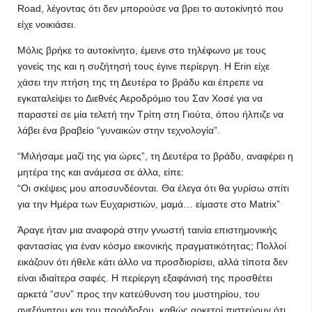
Road, λέγοντας ότι δεν μπορούσε να βρει το αυτοκίνητό που
είχε νοικιάσει.
Μόλις βρήκε το αυτοκίνητο, έμεινε στο τηλέφωνο με τους
γονείς της και η συζήτησή τους έγινε περίεργη. Η Erin είχε
χάσει την πτήση της τη Δευτέρα το βράδυ και έπρεπε να
εγκαταλείψει το Διεθνές Αεροδρόμιο του Σαν Χοσέ για να
παραστεί σε μία τελετή την Τρίτη στη Γιούτα, όπου ήλπιζε να
λάβει ένα βραβείο “γυναικών στην τεχνολογία”.
“Μιλήσαμε μαζί της για ώρες”, τη Δευτέρα το βράδυ, αναφέρει η
μητέρα της και ανάμεσα σε άλλα, είπε:
“Οι σκέψεις μου αποσυνδέονται. Θα έλεγα ότι θα γυρίσω σπίτι
για την Ημέρα των Ευχαριστιών, μαμά… είμαστε στο Matrix”
Άραγε ήταν μια αναφορά στην γνωστή ταινία επιστημονικής
φαντασίας για έναν κόσμο εικονικής πραγματικότητας; Πολλοί
εικάζουν ότι ήθελε κάτι άλλο να προσδιορίσει, αλλά τίποτα δεν
είναι ιδιαίτερα σαφές. Η περίεργη εξαφάνισή της προσθέτει
αρκετά “συν” προς την κατεύθυνση του μυστηρίου, του
ανεξήγητου και του παράδοξου, καθώς αρκετοί πιστεύουν ότι