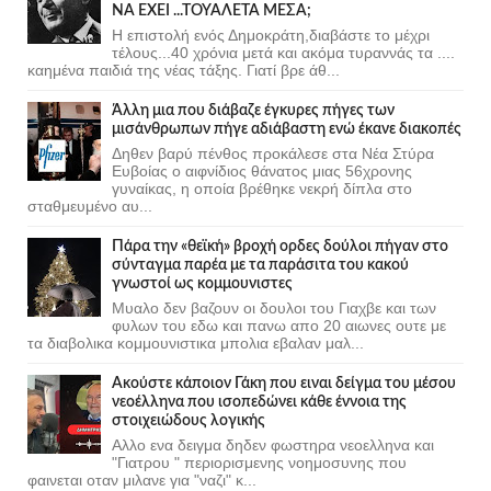
ΝΑ ΕΧΕΙ ...ΤΟΥΑΛΕΤΑ ΜΕΣΑ;
Η επιστολή ενός Δημοκράτη,διαβάστε το μέχρι
τέλους...40 χρόνια μετά και ακόμα τυραννάς τα ....
καημένα παιδιά της νέας τάξης. Γιατί βρε άθ...
Άλλη μια που διάβαζε έγκυρες πήγες των
μισάνθρωπων πήγε αδιάβαστη ενώ έκανε διακοπές
Δηθεν βαρύ πένθος προκάλεσε στα Νέα Στύρα
Ευβοίας ο αιφνίδιος θάνατος μιας 56χρονης
γυναίκας, η οποία βρέθηκε νεκρή δίπλα στο
σταθμευμένο αυ...
Πάρα την «θεϊκή» βροχή ορδες δούλοι πήγαν στο
σύνταγμα παρέα με τα παράσιτα του κακού
γνωστοί ως κομμουνιστες
Μυαλο δεν βαζουν οι δουλοι του Γιαχβε και των
φυλων του εδω και πανω απο 20 αιωνες ουτε με
τα διαβολικα κομμουνιστικα μπολια εβαλαν μαλ...
Ακούστε κάποιον Γάκη που ειναι δείγμα του μέσου
νεοέλληνα που ισοπεδώνει κάθε έννοια της
στοιχειώδους λογικής
Αλλο ενα δειγμα δηδεν φωστηρα νεοελληνα και
"Γιατρου " περιορισμενης νοημοσυνης που
φαινεται οταν μιλανε για "ναζι" κ...