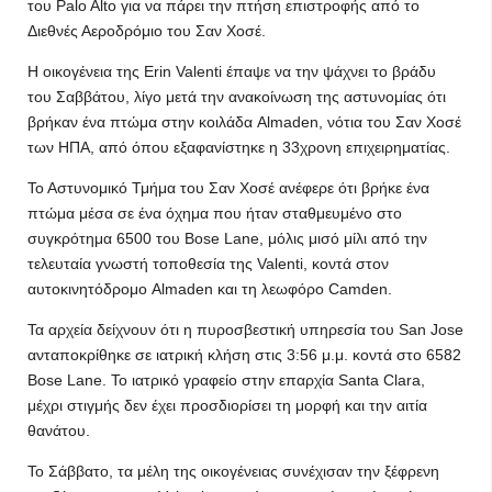
του Palo Alto για να πάρει την πτήση επιστροφής από το
Διεθνές Αεροδρόμιο του Σαν Χοσέ.
Η οικογένεια της Erin Valenti έπαψε να την ψάχνει το βράδυ
του Σαββάτου, λίγο μετά την ανακοίνωση της αστυνομίας ότι
βρήκαν ένα πτώμα στην κοιλάδα Almaden, νότια του Σαν Χοσέ
των ΗΠΑ, από όπου εξαφανίστηκε η 33χρονη επιχειρηματίας.
Το Αστυνομικό Τμήμα του Σαν Χοσέ ανέφερε ότι βρήκε ένα
πτώμα μέσα σε ένα όχημα που ήταν σταθμευμένο στο
συγκρότημα 6500 του Bose Lane, μόλις μισό μίλι από την
τελευταία γνωστή τοποθεσία της Valenti, κοντά στον
αυτοκινητόδρομο Almaden και τη λεωφόρο Camden.
Τα αρχεία δείχνουν ότι η πυροσβεστική υπηρεσία του San Jose
ανταποκρίθηκε σε ιατρική κλήση στις 3:56 μ.μ. κοντά στο 6582
Bose Lane. Το ιατρικό γραφείο στην επαρχία Santa Clara,
μέχρι στιγμής δεν έχει προσδιορίσει τη μορφή και την αιτία
θανάτου.
Το Σάββατο, τα μέλη της οικογένειας συνέχισαν την ξέφρενη