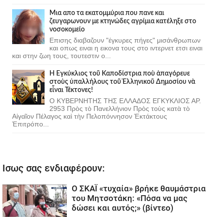
Μια απο τα εκατομμύρια που πανε και
ζευγαρωνουν με κτηνώδες αγρίμια κατέληξε στο
νοσοκομείο
Επισης διαβαζουν "έγκυρες πήγες" μισάνθρωπων
και οπως ειναι η εικονα τους στο ιντερνετ ετσι ειναι
και στην ζωη τους, τουτεστιν ο...
Ἡ Ἐγκύκλιος τοῦ Καποδίστρια ποὺ ἀπαγόρευε
στοὺς ὑπαλλήλους τοῦ Ἑλληνικοῦ Δημοσίου νὰ
εἶναι Τέκτονες!
Ο ΚΥΒΕΡΝΗΤΗΣ ΤΗΣ ΕΛΛΑΔΟΣ ΕΓΚΥΚΛΙΟΣ ΑΡ.
2953 Πρὸς τὸ Πανελλήνιον Πρὸς τοὺς κατὰ τὸ
Αἰγαῖον Πέλαγος καὶ τὴν Πελοπόννησον Ἐκτάκτους
Ἐπιτρόπο...