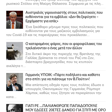
ρωσικού Στόλου στη Μαύρη Θάλασσα. Σύμφωνα με τις πλη...
Αυστραλός γερουσιαστής στους πολιτικούς που
ευθύνονται για τα εμβόλια: «Δεν θα ξεφύγετε –
Ερχόμαστε για εσάς»
Ένα ξεκάθαρο μήνυμα προς τους πολιτικούς που
ευθύνονται για τους μαζικούς εμβολιασμούς για
τον Covid-19 και τις παρενέργειες που προκάλεσαν...
Ο καταραμένος φάρος, που οι φαροφύλακες του
τρελαίνονταν ο ένας μετά τον άλλον
Στο δυτικό άκρο της περιοχής της Βρετάνης της
Γαλλίας βρίσκεται το στενό του Ραζ-ντε-Σεν,
διάσπαρτο βραχονησίδες που τις κτυπούν
ανελέητα τ...
Γερμανός ΥΠΟΙΚ: «Πάρτε ποδήλατο και καθίστε
στο σπίτι για να πιέσουμε τον Β.Πούτιν»!
Μια απίστευτη οδηγία προς τους πολίτες έδωσε ο
υπουργός Οικονομικών της Γερμανίας Ρόμπερτ
Χάμπεκ, καθώς τους ζήτησε να περιορίσουν την
κατα...
ΓΙΑΤΙ ΡΕ ....ΠΑΛΙΑΝΘΡΩΠΕ ΠΑΠΑΔΟΠΟΥΛΕ
ΜΟΥ ΕΔΩΣΕΣ 20ΕΤΕΣ ΔΑΝΕΙΟ ΓΙΑ ΣΠΙΤΙ ΜΕ ΟΡΟ