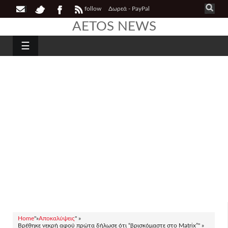
follow
Δωρεά - PayPal
AETOS NEWS
☰
Home
"»
Αποκαλύψεις
" »
Βρέθηκε νεκρή αφού πρώτα δήλωσε ότι “βρισκόμαστε στο Matrix”" »