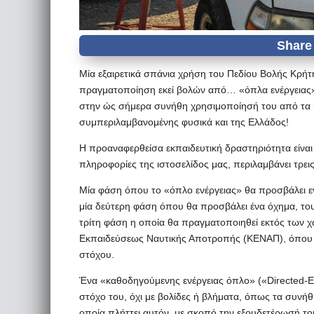
Μία εξαιρετικά σπάνια χρήση του Πεδίου Βολής Κρήτ
πραγματοποίηση εκεί βολών από… «όπλα ενέργειας»
στην ώς σήμερα συνήθη χρησιμοποίησή του από τα 
συμπεριλαμβανομένης φυσικά και της Ελλάδος!
Η προαναφερθείσα εκπαιδευτική δραστηριότητα είν
πληροφορίες της ιστοσελίδος μας, περιλαμβάνει τρεις
Μία φάση όπου το «όπλο ενέργειας» θα προσβάλει ε
μία δεύτερη φάση όπου θα προσβάλει ένα όχημα, του 
τρίτη φάση η οποία θα πραγματοποιηθεί εκτός των 
Εκπαιδεύσεως Ναυτικής Αποτροπής (ΚΕΝΑΠ), όπου θ
στόχου.
Ένα «καθοδηγούμενης ενέργειας όπλο» («Directed-E
στόχο του, όχι με βολίδες ή βλήματα, όπως τα συνήθ
οποία πλήττει αυτόν, με σκοπό την εξουδετέρωσή το