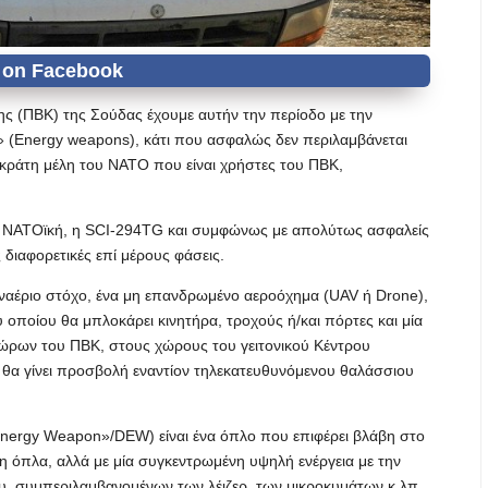
ης (ΠΒΚ) της Σούδας έχουμε αυτήν την περίοδο με την
 (Energy weapons), κάτι που ασφαλώς δεν περιλαμβάνεται
κράτη μέλη του ΝΑΤΟ που είναι χρήστες του ΠΒΚ,
αι ΝΑΤΟϊκή, η SCI-294TG και συμφώνως με απολύτως ασφαλείς
 διαφορετικές επί μέρους φάσεις.
ναέριο στόχο, ένα μη επανδρωμένο αεροόχημα (UAV ή Drone),
οποίου θα μπλοκάρει κινητήρα, τροχούς ή/και πόρτες και μία
χώρων του ΠΒΚ, στους χώρους του γειτονικού Κέντρου
α γίνει προσβολή εναντίον τηλεκατευθυνόμενου θαλάσσιου
nergy Weapon»/DEW) είναι ένα όπλο που επιφέρει βλάβη στο
η όπλα, αλλά με μία συγκεντρωμένη υψηλή ενέργεια με την
υ, συμπεριλαμβανομένων των λέιζερ, των μικροκυμάτων κ.λπ.