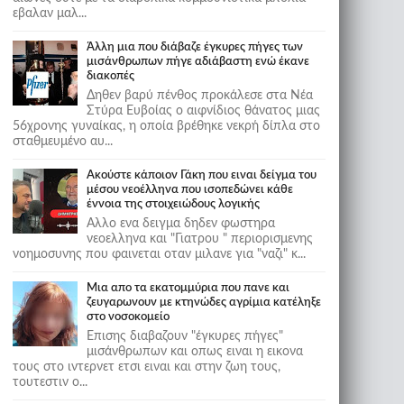
εβαλαν μαλ...
Άλλη μια που διάβαζε έγκυρες πήγες των
μισάνθρωπων πήγε αδιάβαστη ενώ έκανε
διακοπές
Δηθεν βαρύ πένθος προκάλεσε στα Νέα
Στύρα Ευβοίας ο αιφνίδιος θάνατος μιας
56χρονης γυναίκας, η οποία βρέθηκε νεκρή δίπλα στο
σταθμευμένο αυ...
Ακούστε κάποιον Γάκη που ειναι δείγμα του
μέσου νεοέλληνα που ισοπεδώνει κάθε
έννοια της στοιχειώδους λογικής
Αλλο ενα δειγμα δηδεν φωστηρα
νεοελληνα και "Γιατρου " περιορισμενης
νοημοσυνης που φαινεται οταν μιλανε για "ναζι" κ...
Μια απο τα εκατομμύρια που πανε και
ζευγαρωνουν με κτηνώδες αγρίμια κατέληξε
στο νοσοκομείο
Επισης διαβαζουν "έγκυρες πήγες"
μισάνθρωπων και οπως ειναι η εικονα
τους στο ιντερνετ ετσι ειναι και στην ζωη τους,
τουτεστιν ο...