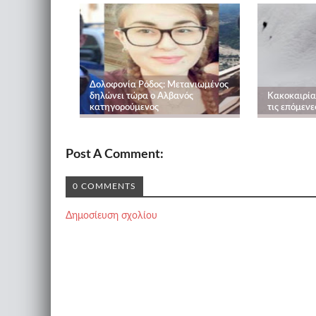
Δολοφονία Ρόδος: Μετανιωμένος
δηλώνει τώρα ο Αλβανός
Κακοκαιρία
κατηγορούμενος
τις επόμενε
Post A Comment:
0 COMMENTS
Δημοσίευση σχολίου