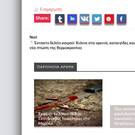
Ενημέρωση
Share:
Next
Έκτακτο δελτίο καιρού: Χιόνια στα ορεινά, καταιγίδες και
νέα πτώση της θερμοκρασίας
ΠΑΡΟΜΟΙΑ ΑΡΘΡΑ
Τους φεύγο
Έκοψαν το λαιμό σε δύο
χεριά:Δραπ
Σκανδιναβές τουρίστριες στο
κακοποιός 
Μαρόκο
Ασφάλειας 