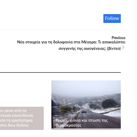
Follow
Previous
Νέα στοιχεία για τη δολοφονία στα Μέγαρα: Τι αποκαλύπτει
συγγενής της οικογένειας; (βίντεο)
υν μέσα από τα
έτευσε επικίνδυνος
από τα κρατητήρια
Βροχές, χιόνια και πτώση της
στα Ανω Λιόσια
θερμοκρασίας