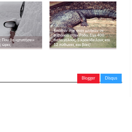
Έπαθαν σοκ όταν μπήκαν σε
αγροικία στην Ρόδο: Είχε 400
: Που θα «χτυπήσει»
παπαγάλους, 5 κροκόδειλους και
ς ώρες
12 πύθωνες και βόες!
Blogger
Disqus