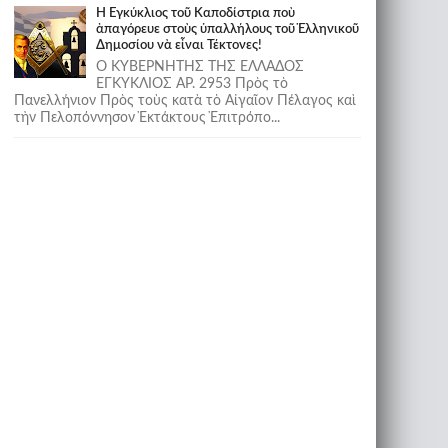
Ἡ Ἐγκύκλιος τοῦ Καποδίστρια ποὺ
ἀπαγόρευε στοὺς ὑπαλλήλους τοῦ Ἑλληνικοῦ
Δημοσίου νὰ εἶναι Τέκτονες!
Ο ΚΥΒΕΡΝΗΤΗΣ ΤΗΣ ΕΛΛΑΔΟΣ
ΕΓΚΥΚΛΙΟΣ ΑΡ. 2953 Πρὸς τὸ
Πανελλήνιον Πρὸς τοὺς κατὰ τὸ Αἰγαῖον Πέλαγος καὶ
τὴν Πελοπόννησον Ἐκτάκτους Ἐπιτρόπο...