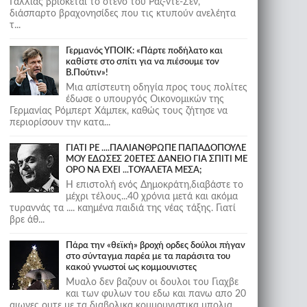
Γαλλίας βρίσκεται το στενό του Ραζ-ντε-Σεν,
διάσπαρτο βραχονησίδες που τις κτυπούν ανελέητα
τ...
Γερμανός ΥΠΟΙΚ: «Πάρτε ποδήλατο και
καθίστε στο σπίτι για να πιέσουμε τον
Β.Πούτιν»!
Μια απίστευτη οδηγία προς τους πολίτες
έδωσε ο υπουργός Οικονομικών της
Γερμανίας Ρόμπερτ Χάμπεκ, καθώς τους ζήτησε να
περιορίσουν την κατα...
ΓΙΑΤΙ ΡΕ ....ΠΑΛΙΑΝΘΡΩΠΕ ΠΑΠΑΔΟΠΟΥΛΕ
ΜΟΥ ΕΔΩΣΕΣ 20ΕΤΕΣ ΔΑΝΕΙΟ ΓΙΑ ΣΠΙΤΙ ΜΕ
ΟΡΟ ΝΑ ΕΧΕΙ ...ΤΟΥΑΛΕΤΑ ΜΕΣΑ;
Η επιστολή ενός Δημοκράτη,διαβάστε το
μέχρι τέλους...40 χρόνια μετά και ακόμα
τυραννάς τα .... καημένα παιδιά της νέας τάξης. Γιατί
βρε άθ...
Πάρα την «θεϊκή» βροχή ορδες δούλοι πήγαν
στο σύνταγμα παρέα με τα παράσιτα του
κακού γνωστοί ως κομμουνιστες
Μυαλο δεν βαζουν οι δουλοι του Γιαχβε
και των φυλων του εδω και πανω απο 20
αιωνες ουτε με τα διαβολικα κομμουνιστικα μπολια