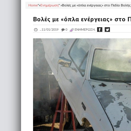
Home
"»
Ενημέρωση
" »
Βολές με «όπλα ενέργειας» στο Πεδίο Βολής
Βολές με «όπλα ενέργειας» στο 
..
11/01/2019
_
0
ΕΝΗΜΈΡΩΣΗ,