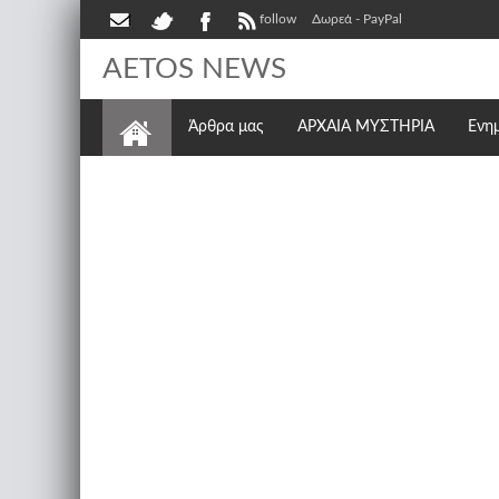
follow
Δωρεά - PayPal
AETOS NEWS
Άρθρα μας
ΑΡΧΑΙΑ ΜΥΣΤΗΡΙΑ
Ενη