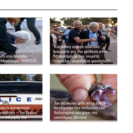
Καταδίκη από τα πολιτικά
κόμματα για την επίθεση στον
εση από δεκάδες
Μπουτάρη με την γνωστή
 Μπουτάρη (ΒΙΝΤΕΟ)
ταμπέλα : ακροδεξιοί φασίστες!!
Τον δάγκωσε φίδι αλλά αυτός
ρει η αυτοκτονία
κατέγραψε την επίδραση του
 αποθήκη – Τον βρήκε
δηλητηρίου για χάρη της
 ο αδερφός του
επιστήμης (βίντεο)