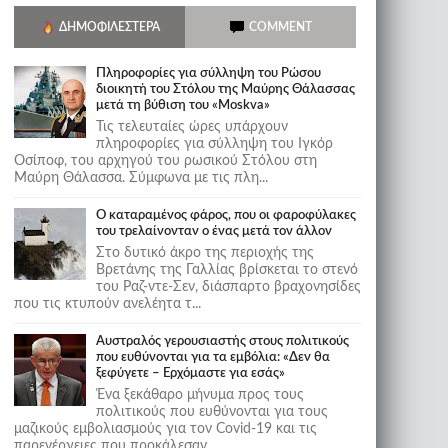
ΔΗΜΟΦΙΛΈΣΤΕΡΑ
COMMENT
Πληροφορίες για σύλληψη του Ρώσου
διοικητή του Στόλου της Mαύρης Θάλασσας
μετά τη βύθιση του «Moskva»
Τις τελευταίες ώρες υπάρχουν
πληροφορίες για σύλληψη του Ιγκόρ
Οσίποφ, του αρχηγού του ρωσικού Στόλου στη
Μαύρη Θάλασσα. Σύμφωνα με τις πλη...
Ο καταραμένος φάρος, που οι φαροφύλακες
του τρελαίνονταν ο ένας μετά τον άλλον
Στο δυτικό άκρο της περιοχής της
Βρετάνης της Γαλλίας βρίσκεται το στενό
του Ραζ-ντε-Σεν, διάσπαρτο βραχονησίδες
που τις κτυπούν ανελέητα τ...
Αυστραλός γερουσιαστής στους πολιτικούς
που ευθύνονται για τα εμβόλια: «Δεν θα
ξεφύγετε – Ερχόμαστε για εσάς»
Ένα ξεκάθαρο μήνυμα προς τους
πολιτικούς που ευθύνονται για τους
μαζικούς εμβολιασμούς για τον Covid-19 και τις
παρενέργειες που προκάλεσαν...