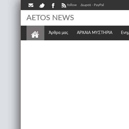
follow
Δωρεά - PayPal
AETOS NEWS
Άρθρα μας
ΑΡΧΑΙΑ ΜΥΣΤΗΡΙΑ
Ενη