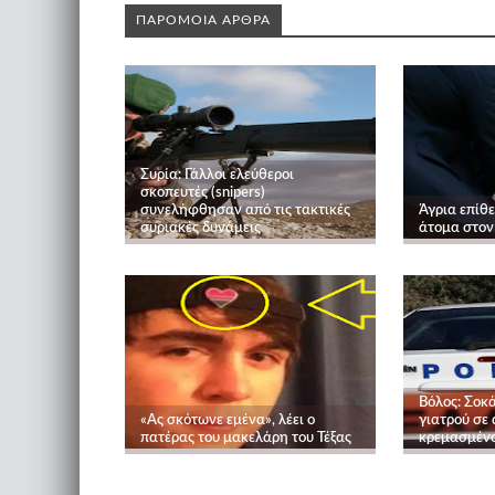
ΠΑΡΟΜΟΙΑ ΑΡΘΡΑ
Συρία: Γάλλοι ελεύθεροι
σκοπευτές (snipers)
συνελήφθησαν από τις τακτικές
Άγρια επίθ
συριακές δυνάμεις
άτομα στον
Βόλος: Σοκά
«Ας σκότωνε εμένα», λέει ο
γιατρού σε
πατέρας του μακελάρη του Τέξας
κρεμασμένο