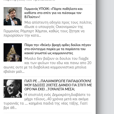
Γερμανός ΥΠΟΙΚ: «Πάρτε ποδήλατο και
καθίστε στο σπίτι για να πιέσουμε τον
Β.Πούτιν»!
Μια απίστευτη οδηγία προς τους πολίτες
έδωσε ο υπουργός Οικονομικών της
Γερμανίας Ρόμπερτ Χάμπεκ, καθώς τους ζήτησε να
περιορίσουν την κατα...
Πάρα την «θεϊκή» βροχή ορδες δούλοι πήγαν
στο σύνταγμα παρέα με τα παράσιτα του
κακού γνωστοί ως κομμουνιστες
Μυαλο δεν βαζουν οι δουλοι του Γιαχβε
και των φυλων του εδω και πανω απο 20
αιωνες ουτε με τα διαβολικα κομμουνιστικα μπολια
εβαλαν μαλ...
ΓΙΑΤΙ ΡΕ ....ΠΑΛΙΑΝΘΡΩΠΕ ΠΑΠΑΔΟΠΟΥΛΕ
ΜΟΥ ΕΔΩΣΕΣ 20ΕΤΕΣ ΔΑΝΕΙΟ ΓΙΑ ΣΠΙΤΙ ΜΕ
ΟΡΟ ΝΑ ΕΧΕΙ ...ΤΟΥΑΛΕΤΑ ΜΕΣΑ;
Η επιστολή ενός Δημοκράτη,διαβάστε το
μέχρι τέλους...40 χρόνια μετά και ακόμα
τυραννάς τα .... καημένα παιδιά της νέας τάξης. Γιατί
βρε άθ...