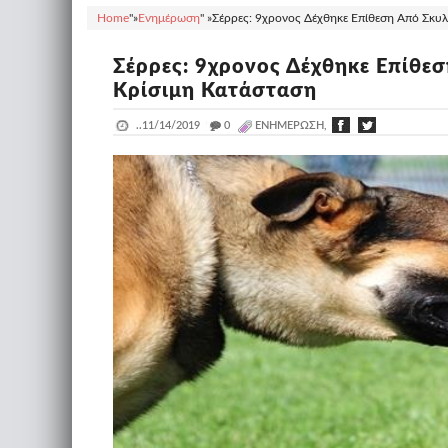
Home
"»
Ενημέρωση
" »
Σέρρες: 9χρονος Δέχθηκε Επίθεση Από Σκυλ
Σέρρες: 9χρονος Δέχθηκε Επίθεσ
Κρίσιμη Κατάσταση
..
11/14/2019
_
0
ΕΝΗΜΈΡΩΣΗ,