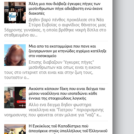
Άλλη μια που διάβαζε έγκυρες πήγες των
μισάνθρωπων πήγε αδιάβαστη ενώ έκανε
διακοπές
Δηθεν βαρύ πένθος προκάλεσε στα Νέα
Στύρα Ευβοίας ο αιφνίδιος θάνατος μιας
56χρονης γυναίκας, η οποία βρέθηκε νεκρή δίπλα στο
σταθμευμένο αυ...
Μια απο τα εκατομμύρια που πανε και
ζευγαρωνουν με κτηνώδες αγρίμια κατέληξε
στο νοσοκομείο
Επισης διαβαζουν "έγκυρες πήγες"
μισάνθρωπων και οπως ειναι η εικονα
τους στο ιντερνετ ετσι ειναι και στην ζωη τους,
τουτεστιν ο...
Ακούστε κάποιον Γάκη που ειναι δείγμα του
μέσου νεοέλληνα που ισοπεδώνει κάθε
έννοια της στοιχειώδους λογικής
Αλλο ενα δειγμα δηδεν φωστηρα
νεοελληνα και "Γιατρου " περιορισμενης
νοημοσυνης που φαινεται οταν μιλανε για "ναζι" κ...
Ἡ Ἐγκύκλιος τοῦ Καποδίστρια ποὺ
ἀπαγόρευε στοὺς ὑπαλλήλους τοῦ Ἑλληνικοῦ