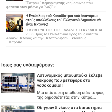
"Γιατρου " περιορισμενης νοημοσυνης που
φαινεται οταν μιλανε για "ναζι" κ...
Ἡ Ἐγκύκλιος τοῦ Καποδίστρια ποὺ ἀπαγόρευε
στοὺς ὑπαλλήλους τοῦ Ἑλληνικοῦ Δημοσίου νὰ
εἶναι Τέκτονες!
Ο ΚΥΒΕΡΝΗΤΗΣ ΤΗΣ ΕΛΛΑΔΟΣ ΕΓΚΥΚΛΙΟΣ ΑΡ.
2953 Πρὸς τὸ Πανελλήνιον Πρὸς τοὺς κατὰ τὸ
Αἰγαῖον Πέλαγος καὶ τὴν Πελοπόννησον Ἐκτάκτους
Ἐπιτρόπο...