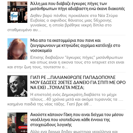
Άλλη μια που διάβαζε έγκυρες πήγες των
μισάνθρωπων πήγε αδιάβαστη ενώ έκανε διακοπές
Δηθεν βαρύ πένθος προκάλεσε στα Νέα Στύρα
Ευβοίας ο αιφνίδιος θάνατος μιας 56χρονης
γυναίκας, η οποία βρέθηκε νεκρή δίπλα στο
σταθμευμένο αυ...
Μια απο τα εκατομμύρια που πανε και
ζευγαρωνουν με κτηνώδες αγρίμια κατέληξε στο
νοσοκομείο
Επισης διαβαζουν "έγκυρες πήγες" μισάνθρωπων
και οπως ειναι η εικονα τους στο ιντερνετ ετσι ειναι
και στην ζωη τους, τουτεστιν ο...
ΓΙΑΤΙ ΡΕ ....ΠΑΛΙΑΝΘΡΩΠΕ ΠΑΠΑΔΟΠΟΥΛΕ
ΜΟΥ ΕΔΩΣΕΣ 20ΕΤΕΣ ΔΑΝΕΙΟ ΓΙΑ ΣΠΙΤΙ ΜΕ ΟΡΟ
ΝΑ ΕΧΕΙ ...ΤΟΥΑΛΕΤΑ ΜΕΣΑ;
Η επιστολή ενός Δημοκράτη,διαβάστε το μέχρι
τέλους...40 χρόνια μετά και ακόμα τυραννάς τα ....
καημένα παιδιά της νέας τάξης. Γιατί βρε άθ...
Ακούστε κάποιον Γάκη που ειναι δείγμα του μέσου
νεοέλληνα που ισοπεδώνει κάθε έννοια της
στοιχειώδους λογικής
Αλλο ενα δειγμα δηδεν φωστηρα νεοελληνα και