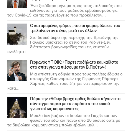
Ένα ξεκάθαρο μήνυμα προς τους πολιτικούς που
ευθύνονται για τους μαζικούς εμβολιασμούς για
τον Covid-19 και τις παρενέργειες που προκάλεσαν...
Ο καταραμένος φάρος, που οι φαροφύλακες του
τρελαίνονταν ο ένας μετά τον άλλον
Στο δυτικό άκρο της περιοχής της Βρετάνης της
Γαλλίας βρίσκεται το στενό του Ραζ-ντε-Σεν,
διάσπαρτο βραχονησίδες που τις κτυπούν
ανελέητα τ...
Γερμανός ΥΠΟΙΚ: «Πάρτε ποδήλατο και καθίστε
στο σπίτι για να πιέσουμε τον Β.Πούτιν»!
Μια απίστευτη οδηγία προς τους πολίτες έδωσε ο
υπουργός Οικονομικών της Γερμανίας Ρόμπερτ
Χάμπεκ, καθώς τους ζήτησε να περιορίσουν την
κατα...
Πάρα την «θεϊκή» βροχή ορδες δούλοι πήγαν στο
σύνταγμα παρέα με τα παράσιτα του κακού
γνωστοί ως κομμουνιστες
Μυαλο δεν βαζουν οι δουλοι του Γιαχβε και των
φυλων του εδω και πανω απο 20 αιωνες ουτε με
τα διαβολικα κομμουνιστικα μπολια εβαλαν μαλ...