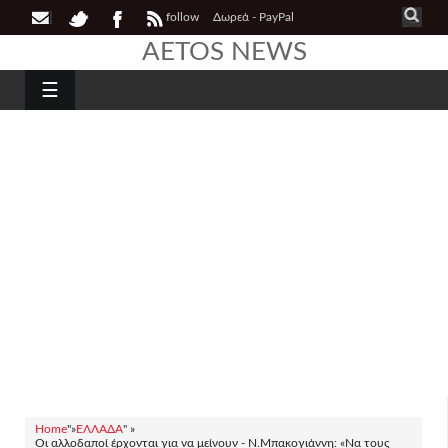
follow
Δωρεά - PayPal
AETOS NEWS
☰
Home
"»
ΕΛΛΑΔΑ
" »
Οι αλλοδαποί έρχονται για να μείνουν - Ν.Μπακογιάννη: «Να τους