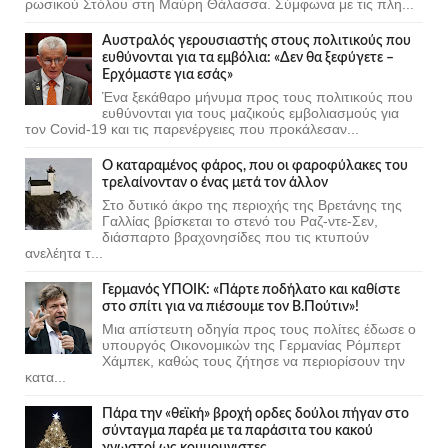
ρωσικού Στόλου στη Μαύρη Θάλασσα. Σύμφωνα με τις πλη...
Αυστραλός γερουσιαστής στους πολιτικούς που
ευθύνονται για τα εμβόλια: «Δεν θα ξεφύγετε –
Ερχόμαστε για εσάς»
Ένα ξεκάθαρο μήνυμα προς τους πολιτικούς που
ευθύνονται για τους μαζικούς εμβολιασμούς για
τον Covid-19 και τις παρενέργειες που προκάλεσαν...
Ο καταραμένος φάρος, που οι φαροφύλακες του
τρελαίνονταν ο ένας μετά τον άλλον
Στο δυτικό άκρο της περιοχής της Βρετάνης της
Γαλλίας βρίσκεται το στενό του Ραζ-ντε-Σεν,
διάσπαρτο βραχονησίδες που τις κτυπούν
ανελέητα τ...
Γερμανός ΥΠΟΙΚ: «Πάρτε ποδήλατο και καθίστε
στο σπίτι για να πιέσουμε τον Β.Πούτιν»!
Μια απίστευτη οδηγία προς τους πολίτες έδωσε ο
υπουργός Οικονομικών της Γερμανίας Ρόμπερτ
Χάμπεκ, καθώς τους ζήτησε να περιορίσουν την
κατα...
Πάρα την «θεϊκή» βροχή ορδες δούλοι πήγαν στο
σύνταγμα παρέα με τα παράσιτα του κακού
γνωστοί ως κομμουνιστες