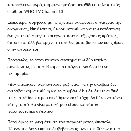
κατακκόκκινο υγρό, σύμφωνα με όσα μεταδίδει ο τηλεοπτικός
σταθμός WHO TV Channel 13.
​Ειδικότερα, σύμφωνα με τις σχετικές αναφορές, ο πατέρας της
οικογένειας, Νικ Λεστίνα, θεωρεί υπεύθυνο για την κατάσταση
ένα γειτονικό σφαγείο και εργοστάσιο επεξεργασίας κρέατος,
όπου οι υπάλληλοι έριχνα τα υπολείμματα βοοειδών και χοίρων
στην αποχεύτεση.
Προφανώς, το αποχετευτικό σύστημα των δύο κτιρίων
συνδέονταν, με αποτέλεσμα το υπόγειο των Λεστίνα να
πλημμυρίσει.
«Δεν επικοινώνησαν καθόλου μαζί μας. Για την ακρίβεια δεν
ανέλαβαν καμία ευθύνη για το συμβάν. Λένε ότι δεν είναι δικό
τους το λάθος και μου ευχήθηκαν καλή τύχη. Αν θέλω να κάνω
κάτι γι’ αυτό, θα γίνει με δικά μου έξοδα και κόπο»,
παραπονέθηκε ο Λεστίνα
Παρά όμως τη γνωμάτευση του παραρτήματος Φυσικών
Πόρων της Αϊόβα και τις διαβεβαιώσεις των υπευθύνων ότι το