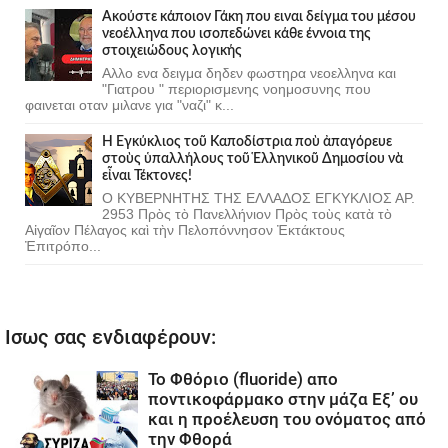
Ακούστε κάποιον Γάκη που ειναι δείγμα του μέσου
νεοέλληνα που ισοπεδώνει κάθε έννοια της
στοιχειώδους λογικής
Αλλο ενα δειγμα δηδεν φωστηρα νεοελληνα και
"Γιατρου " περιορισμενης νοημοσυνης που
φαινεται οταν μιλανε για "ναζι" κ...
Ἡ Ἐγκύκλιος τοῦ Καποδίστρια ποὺ ἀπαγόρευε
στοὺς ὑπαλλήλους τοῦ Ἑλληνικοῦ Δημοσίου νὰ
εἶναι Τέκτονες!
Ο ΚΥΒΕΡΝΗΤΗΣ ΤΗΣ ΕΛΛΑΔΟΣ ΕΓΚΥΚΛΙΟΣ ΑΡ.
2953 Πρὸς τὸ Πανελλήνιον Πρὸς τοὺς κατὰ τὸ
Αἰγαῖον Πέλαγος καὶ τὴν Πελοπόννησον Ἐκτάκτους
Ἐπιτρόπο...