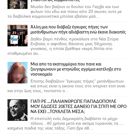
Μυαλο δεν βαζουν οι δουλοι του Γιαχβε και των
φυλων του εδω και πανω απο 20 αιωνες ουτε με
τα διαβολικα κομμουνιστικα μπολια εβαλαν μαλ...
Άλλη μια που διάβαζε έγκυρες πήγες των
μισάνθρωπων πήγε αδιάβαστη ενώ έκανε διακοπές
Δηθεν βαρύ πένθος προκάλεσε στα Νέα Στύρα
Ευβοίας ο αιφνίδιος θάνατος μιας 56χρονης
γυναίκας, η οποία βρέθηκε νεκρή δίπλα στο
σταθμευμένο αυ...
Μια απο τα εκατομμύρια που πανε και
ζευγαρωνουν με κτηνώδες αγρίμια κατέληξε στο
νοσοκομείο
Επισης διαβαζουν "έγκυρες πήγες" μισάνθρωπων
και οπως ειναι η εικονα τους στο ιντερνετ ετσι ειναι
και στην ζωη τους, τουτεστιν ο...
ΓΙΑΤΙ ΡΕ ....ΠΑΛΙΑΝΘΡΩΠΕ ΠΑΠΑΔΟΠΟΥΛΕ
ΜΟΥ ΕΔΩΣΕΣ 20ΕΤΕΣ ΔΑΝΕΙΟ ΓΙΑ ΣΠΙΤΙ ΜΕ ΟΡΟ
ΝΑ ΕΧΕΙ ...ΤΟΥΑΛΕΤΑ ΜΕΣΑ;
Η επιστολή ενός Δημοκράτη,διαβάστε το μέχρι
τέλους...40 χρόνια μετά και ακόμα τυραννάς τα ....
καημένα παιδιά της νέας τάξης. Γιατί βρε άθ...