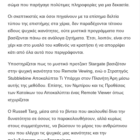
σώμα που παρήγαγε πολύτιμες πληροφορίες για μια δεκαετία.
Οι σκεπτικιστές και όσοι πηγαίνουν με τα επίσημα δελτία
τύπου της επιστήμης στα χέρια, δεν παραδέχονται τέτοιου
είδους ψυχικές ικανότητες, ούτε μυστικά προγράμματα που
βασίζονται πάνω σε ανάλογα ζητήματα. Έτσι, λοιπόν, είναι στο
χέρι και στο μυαλό του καθενός να κρατήσει ή να απορρίψει
κάτι από όλα αυτά που περιγράφονται.
Υποστηρίζεται πως το μυστικό προτζεκτ Stargate βασιζόταν
στην ψυχική ικανότητα του Remote Vewing, ενώ ο Στρατηγός
Stubblebine Αποκαλύπτει Τι Υπάρχει στον Πλανήτη Άρη μέσω
αυτής της μεθόδου. Επίσης, τον Νιμπίρου και τις Προθέσεις
των Κατοίκων του Αποκαλύπτει ένας Remote Viewer όπως
ισχυρίζεται
Ο Russell Targ, μέσα από το βίντεο που ακολουθεί δίνει την
δυνατότητα σε όσους το παρακολουθήσουν, αλλά κυρίως
στους συμμετέχοντες, να βιώσουν το μέρος του ανθρώπινου
νου που ελέγχει τις ψυχικές μας ικανότητες και την