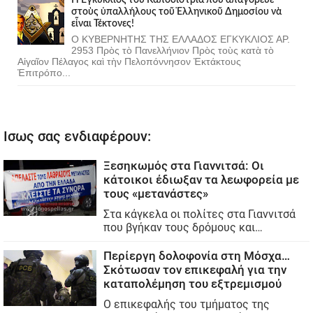
στοὺς ὑπαλλήλους τοῦ Ἑλληνικοῦ Δημοσίου νὰ
εἶναι Τέκτονες!
Ο ΚΥΒΕΡΝΗΤΗΣ ΤΗΣ ΕΛΛΑΔΟΣ ΕΓΚΥΚΛΙΟΣ ΑΡ.
2953 Πρὸς τὸ Πανελλήνιον Πρὸς τοὺς κατὰ τὸ
Αἰγαῖον Πέλαγος καὶ τὴν Πελοπόννησον Ἐκτάκτους
Ἐπιτρόπο...