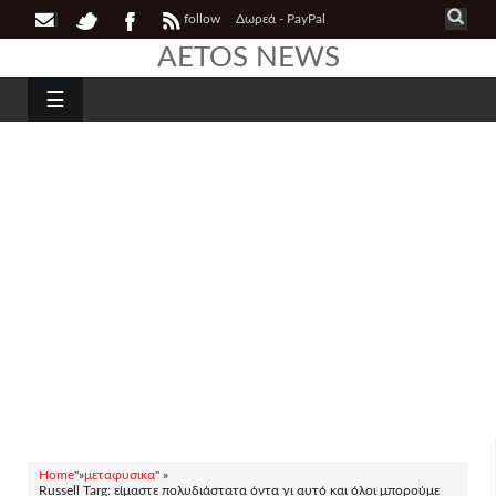
follow
Δωρεά - PayPal
AETOS NEWS
☰
Home
"»
μεταφυσικα
" »
Russell Targ: είμαστε πολυδιάστατα όντα γι αυτό και όλοι μπορούμε