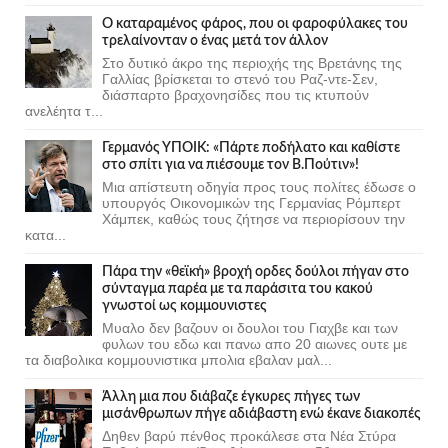
Ο καταραμένος φάρος, που οι φαροφύλακες του
τρελαίνονταν ο ένας μετά τον άλλον
Στο δυτικό άκρο της περιοχής της Βρετάνης της
Γαλλίας βρίσκεται το στενό του Ραζ-ντε-Σεν,
διάσπαρτο βραχονησίδες που τις κτυπούν
ανελέητα τ...
Γερμανός ΥΠΟΙΚ: «Πάρτε ποδήλατο και καθίστε
στο σπίτι για να πιέσουμε τον Β.Πούτιν»!
Μια απίστευτη οδηγία προς τους πολίτες έδωσε ο
υπουργός Οικονομικών της Γερμανίας Ρόμπερτ
Χάμπεκ, καθώς τους ζήτησε να περιορίσουν την
κατα...
Πάρα την «θεϊκή» βροχή ορδες δούλοι πήγαν στο
σύνταγμα παρέα με τα παράσιτα του κακού
γνωστοί ως κομμουνιστες
Μυαλο δεν βαζουν οι δουλοι του Γιαχβε και των
φυλων του εδω και πανω απο 20 αιωνες ουτε με
τα διαβολικα κομμουνιστικα μπολια εβαλαν μαλ...
Άλλη μια που διάβαζε έγκυρες πήγες των
μισάνθρωπων πήγε αδιάβαστη ενώ έκανε διακοπές
Δηθεν βαρύ πένθος προκάλεσε στα Νέα Στύρα