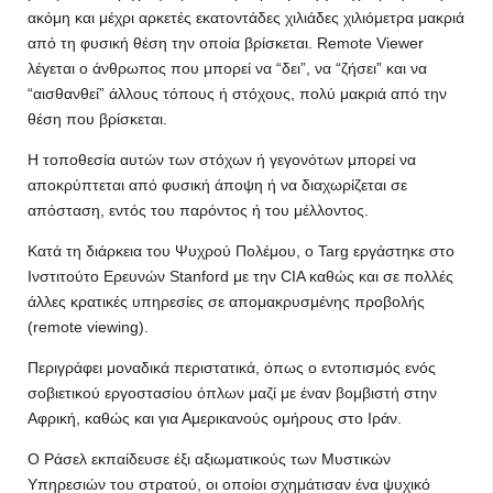
ακόμη και μέχρι αρκετές εκατοντάδες χιλιάδες χιλιόμετρα μακριά
από τη φυσική θέση την οποία βρίσκεται. Remote Viewer
λέγεται ο άνθρωπος που μπορεί να “δει”, να “ζήσει” και να
“αισθανθεί” άλλους τόπους ή στόχους, πολύ μακριά από την
θέση που βρίσκεται.
Η τοποθεσία αυτών των στόχων ή γεγονότων μπορεί να
αποκρύπτεται από φυσική άποψη ή να διαχωρίζεται σε
απόσταση, εντός του παρόντος ή του μέλλοντος.
Κατά τη διάρκεια του Ψυχρού Πολέμου, ο Targ εργάστηκε στο
Ινστιτούτο Ερευνών Stanford με την CIA καθώς και σε πολλές
άλλες κρατικές υπηρεσίες σε απομακρυσμένης προβολής
(remote viewing).
Περιγράφει μοναδικά περιστατικά, όπως ο εντοπισμός ενός
σοβιετικού εργοστασίου όπλων μαζί με έναν βομβιστή στην
Αφρική, καθώς και για Αμερικανούς ομήρους στο Ιράν.
Ο Ράσελ εκπαίδευσε έξι αξιωματικούς των Μυστικών
Υπηρεσιών του στρατού, οι οποίοι σχημάτισαν ένα ψυχικό