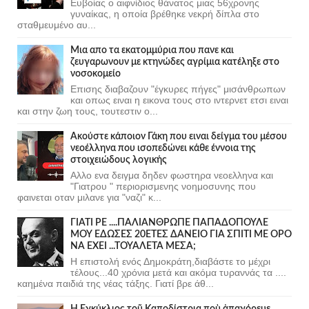
Ευβοίας ο αιφνίδιος θάνατος μιας 56χρονης
γυναίκας, η οποία βρέθηκε νεκρή δίπλα στο
σταθμευμένο αυ...
Μια απο τα εκατομμύρια που πανε και
ζευγαρωνουν με κτηνώδες αγρίμια κατέληξε στο
νοσοκομείο
Επισης διαβαζουν "έγκυρες πήγες" μισάνθρωπων
και οπως ειναι η εικονα τους στο ιντερνετ ετσι ειναι
και στην ζωη τους, τουτεστιν ο...
Ακούστε κάποιον Γάκη που ειναι δείγμα του μέσου
νεοέλληνα που ισοπεδώνει κάθε έννοια της
στοιχειώδους λογικής
Αλλο ενα δειγμα δηδεν φωστηρα νεοελληνα και
"Γιατρου " περιορισμενης νοημοσυνης που
φαινεται οταν μιλανε για "ναζι" κ...
ΓΙΑΤΙ ΡΕ ....ΠΑΛΙΑΝΘΡΩΠΕ ΠΑΠΑΔΟΠΟΥΛΕ
ΜΟΥ ΕΔΩΣΕΣ 20ΕΤΕΣ ΔΑΝΕΙΟ ΓΙΑ ΣΠΙΤΙ ΜΕ ΟΡΟ
ΝΑ ΕΧΕΙ ...ΤΟΥΑΛΕΤΑ ΜΕΣΑ;
Η επιστολή ενός Δημοκράτη,διαβάστε το μέχρι
τέλους...40 χρόνια μετά και ακόμα τυραννάς τα ....
καημένα παιδιά της νέας τάξης. Γιατί βρε άθ...
Ἡ Ἐγκύκλιος τοῦ Καποδίστρια ποὺ ἀπαγόρευε