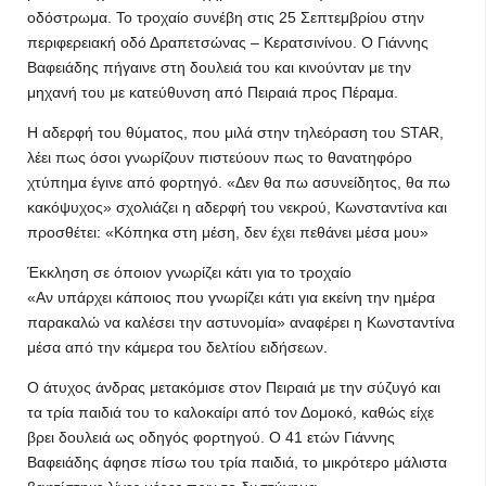
οδόστρωμα. Το τροχαίο συνέβη στις 25 Σεπτεμβρίου στην
περιφερειακή οδό Δραπετσώνας – Κερατσινίνου. Ο Γιάννης
Βαφειάδης πήγαινε στη δουλειά του και κινούνταν με την
μηχανή του με κατεύθυνση από Πειραιά προς Πέραμα.
Η αδερφή του θύματος, που μιλά στην τηλεόραση του STAR,
λέει πως όσοι γνωρίζουν πιστεύουν πως το θανατηφόρο
χτύπημα έγινε από φορτηγό. «Δεν θα πω ασυνείδητος, θα πω
κακόψυχος» σχολιάζει η αδερφή του νεκρού, Κωνσταντίνα και
προσθέτει: «Κόπηκα στη μέση, δεν έχει πεθάνει μέσα μου»
Έκκληση σε όποιον γνωρίζει κάτι για το τροχαίο
«Αν υπάρχει κάποιος που γνωρίζει κάτι για εκείνη την ημέρα
παρακαλώ να καλέσει την αστυνομία» αναφέρει η Κωνσταντίνα
μέσα από την κάμερα του δελτίου ειδήσεων.
Ο άτυχος άνδρας μετακόμισε στον Πειραιά με την σύζυγό και
τα τρία παιδιά του το καλοκαίρι από τον Δομοκό, καθώς είχε
βρει δουλειά ως οδηγός φορτηγού. Ο 41 ετών Γιάννης
Βαφειάδης άφησε πίσω του τρία παιδιά, το μικρότερο μάλιστα