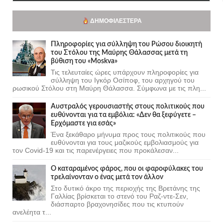
ΔΗΜΟΦΙΛΈΣΤΕΡΑ
Πληροφορίες για σύλληψη του Ρώσου διοικητή
του Στόλου της Mαύρης Θάλασσας μετά τη
βύθιση του «Moskva»
Τις τελευταίες ώρες υπάρχουν πληροφορίες για
σύλληψη του Ιγκόρ Οσίποφ, του αρχηγού του
ρωσικού Στόλου στη Μαύρη Θάλασσα. Σύμφωνα με τις πλη...
Αυστραλός γερουσιαστής στους πολιτικούς που
ευθύνονται για τα εμβόλια: «Δεν θα ξεφύγετε –
Ερχόμαστε για εσάς»
Ένα ξεκάθαρο μήνυμα προς τους πολιτικούς που
ευθύνονται για τους μαζικούς εμβολιασμούς για
τον Covid-19 και τις παρενέργειες που προκάλεσαν...
Ο καταραμένος φάρος, που οι φαροφύλακες του
τρελαίνονταν ο ένας μετά τον άλλον
Στο δυτικό άκρο της περιοχής της Βρετάνης της
Γαλλίας βρίσκεται το στενό του Ραζ-ντε-Σεν,
διάσπαρτο βραχονησίδες που τις κτυπούν
ανελέητα τ...