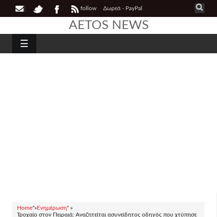
follow
Δωρεά - PayPal
AETOS NEWS
☰
Home
"»
Ενημέρωση
" »
Τροχαίο στον Πειραιά: Αναζητείται ασυνείδητος οδηγός που χτύπησε