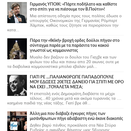
Γερμανός ΥΠΟΙΚ: «Πάρτε ποδήλατο και καθίστε
στο σπίτι για να πιέσουμε τον Β.Πούτιν»!
Μια απίστευτη οδηγία προς τους πολίτες έδωσε ο
υπουργός Οικονομικών της Γερμανίας Ρόμπερτ
Χάμπεκ, καθώς τους ζήτησε να περιορίσουν την
κατα...
Πάρα την «θεϊκή» βροχή ορδες δούλοι πήγαν στο
σύνταγμα παρέα με τα παράσιτα του κακού
γνωστοί ως κομμουνιστες
Μυαλο δεν βαζουν οι δουλοι του Γιαχβε και των
φυλων του εδω και πανω απο 20 αιωνες ουτε με
τα διαβολικα κομμουνιστικα μπολια εβαλαν μαλ...
ΓΙΑΤΙ ΡΕ ....ΠΑΛΙΑΝΘΡΩΠΕ ΠΑΠΑΔΟΠΟΥΛΕ
ΜΟΥ ΕΔΩΣΕΣ 20ΕΤΕΣ ΔΑΝΕΙΟ ΓΙΑ ΣΠΙΤΙ ΜΕ ΟΡΟ
ΝΑ ΕΧΕΙ ...ΤΟΥΑΛΕΤΑ ΜΕΣΑ;
Η επιστολή ενός Δημοκράτη,διαβάστε το μέχρι
τέλους...40 χρόνια μετά και ακόμα τυραννάς τα ....
καημένα παιδιά της νέας τάξης. Γιατί βρε άθ...
Άλλη μια που διάβαζε έγκυρες πήγες των
μισάνθρωπων πήγε αδιάβαστη ενώ έκανε διακοπές
Δηθεν βαρύ πένθος προκάλεσε στα Νέα Στύρα
Ευβοίας ο αιφνίδιος θάνατος μιας 56χρονης