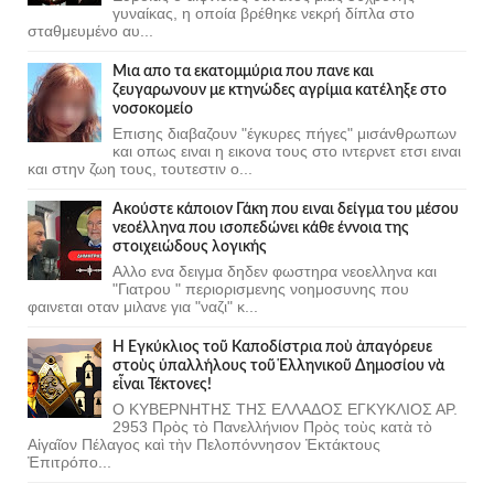
γυναίκας, η οποία βρέθηκε νεκρή δίπλα στο
σταθμευμένο αυ...
Μια απο τα εκατομμύρια που πανε και
ζευγαρωνουν με κτηνώδες αγρίμια κατέληξε στο
νοσοκομείο
Επισης διαβαζουν "έγκυρες πήγες" μισάνθρωπων
και οπως ειναι η εικονα τους στο ιντερνετ ετσι ειναι
και στην ζωη τους, τουτεστιν ο...
Ακούστε κάποιον Γάκη που ειναι δείγμα του μέσου
νεοέλληνα που ισοπεδώνει κάθε έννοια της
στοιχειώδους λογικής
Αλλο ενα δειγμα δηδεν φωστηρα νεοελληνα και
"Γιατρου " περιορισμενης νοημοσυνης που
φαινεται οταν μιλανε για "ναζι" κ...
Ἡ Ἐγκύκλιος τοῦ Καποδίστρια ποὺ ἀπαγόρευε
στοὺς ὑπαλλήλους τοῦ Ἑλληνικοῦ Δημοσίου νὰ
εἶναι Τέκτονες!
Ο ΚΥΒΕΡΝΗΤΗΣ ΤΗΣ ΕΛΛΑΔΟΣ ΕΓΚΥΚΛΙΟΣ ΑΡ.
2953 Πρὸς τὸ Πανελλήνιον Πρὸς τοὺς κατὰ τὸ
Αἰγαῖον Πέλαγος καὶ τὴν Πελοπόννησον Ἐκτάκτους
Ἐπιτρόπο...