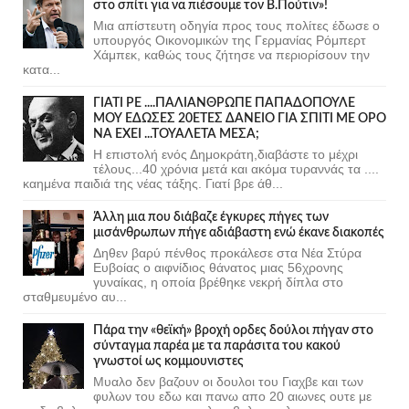
στο σπίτι για να πιέσουμε τον Β.Πούτιν»!
Μια απίστευτη οδηγία προς τους πολίτες έδωσε ο
υπουργός Οικονομικών της Γερμανίας Ρόμπερτ
Χάμπεκ, καθώς τους ζήτησε να περιορίσουν την
κατα...
ΓΙΑΤΙ ΡΕ ....ΠΑΛΙΑΝΘΡΩΠΕ ΠΑΠΑΔΟΠΟΥΛΕ
ΜΟΥ ΕΔΩΣΕΣ 20ΕΤΕΣ ΔΑΝΕΙΟ ΓΙΑ ΣΠΙΤΙ ΜΕ ΟΡΟ
ΝΑ ΕΧΕΙ ...ΤΟΥΑΛΕΤΑ ΜΕΣΑ;
Η επιστολή ενός Δημοκράτη,διαβάστε το μέχρι
τέλους...40 χρόνια μετά και ακόμα τυραννάς τα ....
καημένα παιδιά της νέας τάξης. Γιατί βρε άθ...
Άλλη μια που διάβαζε έγκυρες πήγες των
μισάνθρωπων πήγε αδιάβαστη ενώ έκανε διακοπές
Δηθεν βαρύ πένθος προκάλεσε στα Νέα Στύρα
Ευβοίας ο αιφνίδιος θάνατος μιας 56χρονης
γυναίκας, η οποία βρέθηκε νεκρή δίπλα στο
σταθμευμένο αυ...
Πάρα την «θεϊκή» βροχή ορδες δούλοι πήγαν στο
σύνταγμα παρέα με τα παράσιτα του κακού
γνωστοί ως κομμουνιστες
Μυαλο δεν βαζουν οι δουλοι του Γιαχβε και των
φυλων του εδω και πανω απο 20 αιωνες ουτε με