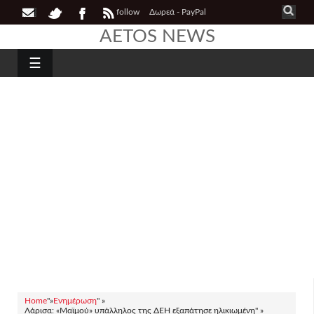
follow
Δωρεά - PayPal
AETOS NEWS
☰
Home
"»
Ενημέρωση
" »
Λάρισα: «Μαϊμού» υπάλληλος της ΔΕΗ εξαπάτησε ηλικιωμένη" »