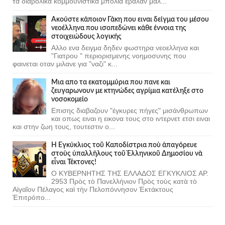
τα διαβολικα κομμουνιστικα μπολια εβαλαν μαλ...
Ακούστε κάποιον Γάκη που ειναι δείγμα του μέσου
νεοέλληνα που ισοπεδώνει κάθε έννοια της
στοιχειώδους λογικής
Αλλο ενα δειγμα δηδεν φωστηρα νεοελληνα και
"Γιατρου " περιορισμενης νοημοσυνης που
φαινεται οταν μιλανε για "ναζι" κ...
Μια απο τα εκατομμύρια που πανε και
ζευγαρωνουν με κτηνώδες αγρίμια κατέληξε στο
νοσοκομείο
Επισης διαβαζουν "έγκυρες πήγες" μισάνθρωπων
και οπως ειναι η εικονα τους στο ιντερνετ ετσι ειναι
και στην ζωη τους, τουτεστιν ο...
Ἡ Ἐγκύκλιος τοῦ Καποδίστρια ποὺ ἀπαγόρευε
στοὺς ὑπαλλήλους τοῦ Ἑλληνικοῦ Δημοσίου νὰ
εἶναι Τέκτονες!
Ο ΚΥΒΕΡΝΗΤΗΣ ΤΗΣ ΕΛΛΑΔΟΣ ΕΓΚΥΚΛΙΟΣ ΑΡ.
2953 Πρὸς τὸ Πανελλήνιον Πρὸς τοὺς κατὰ τὸ
Αἰγαῖον Πέλαγος καὶ τὴν Πελοπόννησον Ἐκτάκτους
Ἐπιτρόπο...