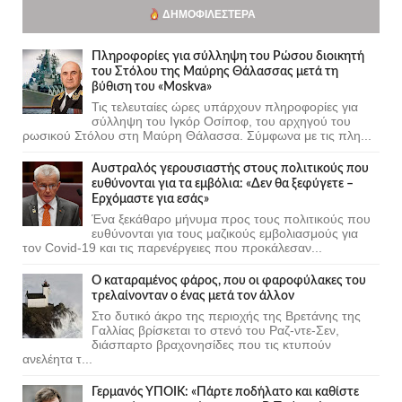
ΔΗΜΟΦΙΛΈΣΤΕΡΑ
Πληροφορίες για σύλληψη του Ρώσου διοικητή
του Στόλου της Mαύρης Θάλασσας μετά τη
βύθιση του «Moskva»
Τις τελευταίες ώρες υπάρχουν πληροφορίες για
σύλληψη του Ιγκόρ Οσίποφ, του αρχηγού του
ρωσικού Στόλου στη Μαύρη Θάλασσα. Σύμφωνα με τις πλη...
Αυστραλός γερουσιαστής στους πολιτικούς που
ευθύνονται για τα εμβόλια: «Δεν θα ξεφύγετε –
Ερχόμαστε για εσάς»
Ένα ξεκάθαρο μήνυμα προς τους πολιτικούς που
ευθύνονται για τους μαζικούς εμβολιασμούς για
τον Covid-19 και τις παρενέργειες που προκάλεσαν...
Ο καταραμένος φάρος, που οι φαροφύλακες του
τρελαίνονταν ο ένας μετά τον άλλον
Στο δυτικό άκρο της περιοχής της Βρετάνης της
Γαλλίας βρίσκεται το στενό του Ραζ-ντε-Σεν,
διάσπαρτο βραχονησίδες που τις κτυπούν
ανελέητα τ...
Γερμανός ΥΠΟΙΚ: «Πάρτε ποδήλατο και καθίστε