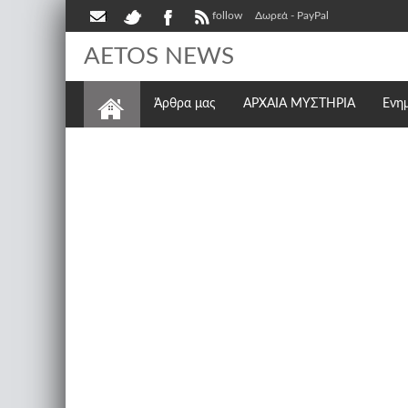
follow
Δωρεά - PayPal
AETOS NEWS
Άρθρα μας
ΑΡΧΑΙΑ ΜΥΣΤΗΡΙΑ
Ενη