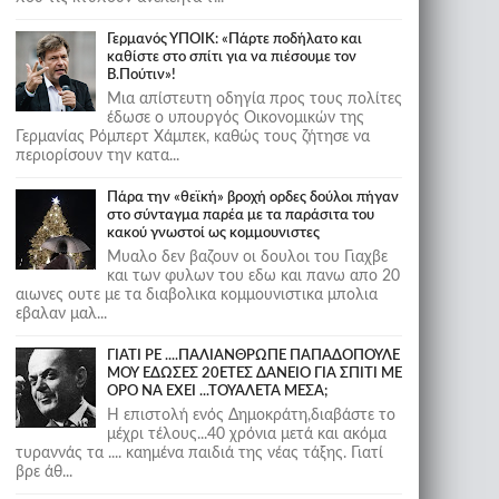
Γερμανός ΥΠΟΙΚ: «Πάρτε ποδήλατο και
καθίστε στο σπίτι για να πιέσουμε τον
Β.Πούτιν»!
Μια απίστευτη οδηγία προς τους πολίτες
έδωσε ο υπουργός Οικονομικών της
Γερμανίας Ρόμπερτ Χάμπεκ, καθώς τους ζήτησε να
περιορίσουν την κατα...
Πάρα την «θεϊκή» βροχή ορδες δούλοι πήγαν
στο σύνταγμα παρέα με τα παράσιτα του
κακού γνωστοί ως κομμουνιστες
Μυαλο δεν βαζουν οι δουλοι του Γιαχβε
και των φυλων του εδω και πανω απο 20
αιωνες ουτε με τα διαβολικα κομμουνιστικα μπολια
εβαλαν μαλ...
ΓΙΑΤΙ ΡΕ ....ΠΑΛΙΑΝΘΡΩΠΕ ΠΑΠΑΔΟΠΟΥΛΕ
ΜΟΥ ΕΔΩΣΕΣ 20ΕΤΕΣ ΔΑΝΕΙΟ ΓΙΑ ΣΠΙΤΙ ΜΕ
ΟΡΟ ΝΑ ΕΧΕΙ ...ΤΟΥΑΛΕΤΑ ΜΕΣΑ;
Η επιστολή ενός Δημοκράτη,διαβάστε το
μέχρι τέλους...40 χρόνια μετά και ακόμα
τυραννάς τα .... καημένα παιδιά της νέας τάξης. Γιατί
βρε άθ...