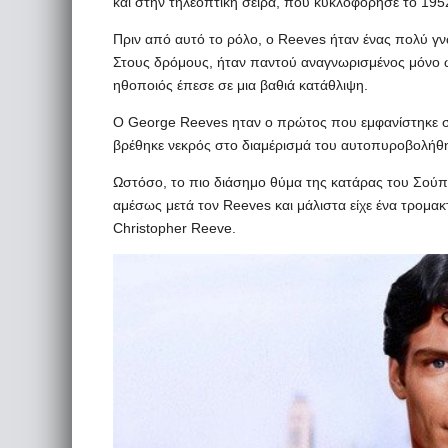
και στην τηλεοπτική σειρά, που κυκλοφόρησε το 195
Πριν από αυτό το ρόλο, ο Reeves ήταν ένας πολύ γνω
Στους δρόμους, ήταν παντού αναγνωρισμένος μόνο ω
ηθοποιός έπεσε σε μια βαθιά κατάθλιψη.
Ο George Reeves ηταν ο πρώτος που εμφανίστηκε στ
βρέθηκε νεκρός στο διαμέρισμά του αυτοπυροβολήθ
Ωστόσο, το πιο διάσημο θύμα της κατάρας του Σούπ
αμέσως μετά τον Reeves και μάλιστα είχε ένα τρομα
Christopher Reeve.