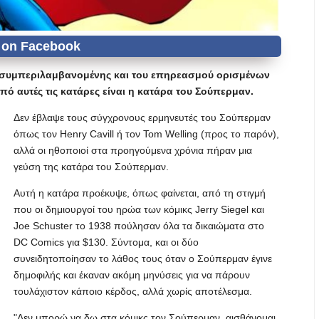
, συμπεριλαμβανομένης και του επηρεασμού ορισμένων
πό αυτές τις κατάρες είναι η κατάρα του Σούπερμαν.
Δεν έβλαψε τους σύγχρονους ερμηνευτές του Σούπερμαν
όπως τον Henry Cavill ή τον Tom Welling (προς το παρόν),
αλλά οι ηθοποιοί στα προηγούμενα χρόνια πήραν μια
γεύση της κατάρα του Σούπερμαν.
Αυτή η κατάρα προέκυψε, όπως φαίνεται, από τη στιγμή
που οι δημιουργοί του ηρώα των κόμικς Jerry Siegel και
Joe Schuster το 1938 πούλησαν όλα τα δικαιώματα στο
DC Comics για $130. Σύντομα, και οι δύο
συνειδητοποίησαν το λάθος τους όταν ο Σούπερμαν έγινε
δημοφιλής και έκαναν ακόμη μηνύσεις για να πάρουν
τουλάχιστον κάποιο κέρδος, αλλά χωρίς αποτέλεσμα.
"Δεν μπορώ να δω στα κόμικς τον Σούπερμαν, αισθάνομαι