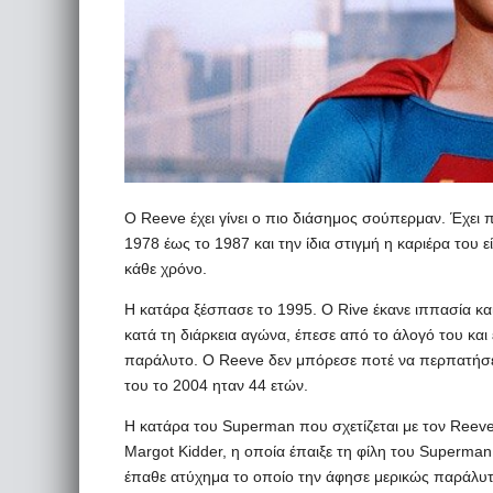
Ο Reeve έχει γίνει ο πιο διάσημος σούπερμαν. Έχει 
1978 έως το 1987 και την ίδια στιγμή η καριέρα του ε
κάθε χρόνο.
Η κατάρα ξέσπασε το 1995. Ο Rive έκανε ιππασία και
κατά τη διάρκεια αγώνα, έπεσε από το άλογό του και
παράλυτο. Ο Reeve δεν μπόρεσε ποτέ να περπατήσει 
του το 2004 ηταν 44 ετών.
Η κατάρα του Superman που σχετίζεται με τον Reev
Margot Kidder, η οποία έπαιξε τη φίλη του Superman
έπαθε ατύχημα το οποίο την άφησε μερικώς παράλυτη.