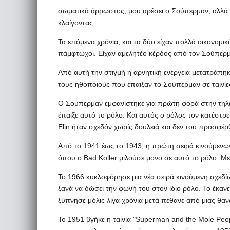
σωματικά άρρωστος, μου αρέσει ο Σούπερμαν, αλλά τ
κλαίγοντας .
Τα επόμενα χρόνια, και τα δύο είχαν πολλά οικονομι
πάμφτωχοι. Είχαν αμελητέο κέρδος από τον Σούπερμ
Από αυτή την στιγμή η αρνητική ενέργεια μετατράπη
τους ηθοποιούς που έπαιξαν το Σούπερμαν σε ταινίε
Ο Σούπερμαν εμφανίστηκε για πρώτη φορά στην τηλεό
έπαιξε αυτό το ρόλο. Και αυτός ο ρόλος τον κατέστρε
Elin ήταν σχεδόν χωρίς δουλειά και δεν του προσφέρθ
Από το 1941 έως το 1943, η πρώτη σειρά κινούμενω
όπου ο Bad Koller μιλούσε μονο σε αυτό το ρόλο. Με
Το 1966 κυκλοφόρησε μια νέα σειρά κινούμενη σχεδίω
ξανά να δώσει την φωνή του στον ίδιο ρόλο. Το έκανε
ξύπνησε μόλις λίγα χρόνια μετά πέθανε από μιας θα
Το 1951 βγήκε η ταινία "Superman and the Mole Pe