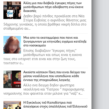
Άλλη μια που διάβαζε έγκυρες πήγες των
μισάνθρωπων πήγε αδιάβαστη ενώ έκανε
διακοπές
Δηθεν βαρύ πένθος προκάλεσε στα Νέα
Στύρα Ευβοίας ο αιφνίδιος θάνατος μιας
56χρονης γυναίκας, η οποία βρέθηκε νεκρή δίπλα στο
σταθμευμένο αυ...
Μια απο τα εκατομμύρια που πανε και
ζευγαρωνουν με κτηνώδες αγρίμια κατέληξε
στο νοσοκομείο
Επισης διαβαζουν "έγκυρες πήγες"
μισάνθρωπων και οπως ειναι η εικονα
τους στο ιντερνετ ετσι ειναι και στην ζωη τους,
τουτεστιν ο...
Ακούστε κάποιον Γάκη που ειναι δείγμα του
μέσου νεοέλληνα που ισοπεδώνει κάθε
έννοια της στοιχειώδους λογικής
Αλλο ενα δειγμα δηδεν φωστηρα
νεοελληνα και "Γιατρου " περιορισμενης
νοημοσυνης που φαινεται οταν μιλανε για "ναζι" κ...
Ἡ Ἐγκύκλιος τοῦ Καποδίστρια ποὺ
ἀπαγόρευε στοὺς ὑπαλλήλους τοῦ Ἑλληνικοῦ