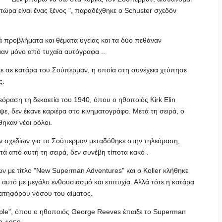
ώρα είναι ένας ξένος ", παραδέχθηκε ο Schuster σχεδόν
κά προβλήματα και θέματα υγείας και τα δύο πεθάναν
αν μόνο από τυχαία αυτόγραφα ..
κε σε κατάρα του Σούπερμαν, η οποία στη συνέχεια χτύπησε
ς.
ραση τη δεκαετία του 1940, όπου ο ηθοποιός Kirk Elin
ψε, δεν έκανε καριέρα στο κινηματογράφο. Μετά τη σειρά, ο
ηκαν νέοι ρόλοι.
ν σχεδίων για το Σούπερμαν μεταδόθηκε στην τηλεόραση,
τά από αυτή τη σειρά, δεν συνέβη τίποτα κακό .
ν με τίτλο "New Superman Adventures" και ο Koller κλήθηκε
 αυτό με μεγάλο ενθουσιασμό και επιτυχία. Αλλά τότε η κατάρα
νατηφόρου νόσου του αίματος.
ople", όπου ο ηθοποιός George Reeves έπαιξε το Superman