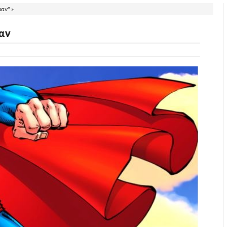
αν" »
αν