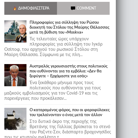
ΔΗΜΟΦΙΛΈΣΤΕΡΑ
COMMENT
Πληροφορίες για σύλληψη του Ρώσου
διοικητή του Στόλου της Mαύρης Θάλασσας
μετά τη βύθιση του «Moskva»
Τις τελευταίες ώρες υπάρχουν
πληροφορίες για σύλληψη του Ιγκόρ
Οσίποφ, του αρχηγού του ρωσικού Στόλου στη
Μαύρη Θάλασσα. Σύμφωνα με τις πλη...
Αυστραλός γερουσιαστής στους πολιτικούς
που ευθύνονται για τα εμβόλια: «Δεν θα
ξεφύγετε – Ερχόμαστε για εσάς»
Ένα ξεκάθαρο μήνυμα προς τους
πολιτικούς που ευθύνονται για τους
μαζικούς εμβολιασμούς για τον Covid-19 και τις
παρενέργειες που προκάλεσαν...
Ο καταραμένος φάρος, που οι φαροφύλακες
του τρελαίνονταν ο ένας μετά τον άλλον
Στο δυτικό άκρο της περιοχής της
Βρετάνης της Γαλλίας βρίσκεται το στενό
του Ραζ-ντε-Σεν, διάσπαρτο βραχονησίδες
που τις κτυπούν ανελέητα τ...