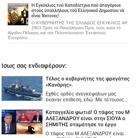
Ἡ Ἐγκύκλιος τοῦ Καποδίστρια ποὺ ἀπαγόρευε
στοὺς ὑπαλλήλους τοῦ Ἑλληνικοῦ Δημοσίου νὰ
εἶναι Τέκτονες!
Ο ΚΥΒΕΡΝΗΤΗΣ ΤΗΣ ΕΛΛΑΔΟΣ ΕΓΚΥΚΛΙΟΣ ΑΡ.
2953 Πρὸς τὸ Πανελλήνιον Πρὸς τοὺς κατὰ τὸ
Αἰγαῖον Πέλαγος καὶ τὴν Πελοπόννησον Ἐκτάκτους
Ἐπιτρόπο...