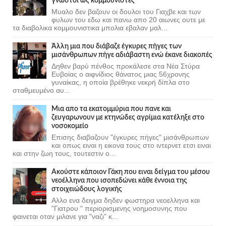
γνωστοί ως κομμουνιστες
Μυαλο δεν βαζουν οι δουλοι του Γιαχβε και των
φυλων του εδω και πανω απο 20 αιωνες ουτε με
τα διαβολικα κομμουνιστικα μπολια εβαλαν μαλ...
Άλλη μια που διάβαζε έγκυρες πήγες των
μισάνθρωπων πήγε αδιάβαστη ενώ έκανε διακοπές
Δηθεν βαρύ πένθος προκάλεσε στα Νέα Στύρα
Ευβοίας ο αιφνίδιος θάνατος μιας 56χρονης
γυναίκας, η οποία βρέθηκε νεκρή δίπλα στο
σταθμευμένο αυ...
Μια απο τα εκατομμύρια που πανε και
ζευγαρωνουν με κτηνώδες αγρίμια κατέληξε στο
νοσοκομείο
Επισης διαβαζουν "έγκυρες πήγες" μισάνθρωπων
και οπως ειναι η εικονα τους στο ιντερνετ ετσι ειναι
και στην ζωη τους, τουτεστιν ο...
Ακούστε κάποιον Γάκη που ειναι δείγμα του μέσου
νεοέλληνα που ισοπεδώνει κάθε έννοια της
στοιχειώδους λογικής
Αλλο ενα δειγμα δηδεν φωστηρα νεοελληνα και
"Γιατρου " περιορισμενης νοημοσυνης που
φαινεται οταν μιλανε για "ναζι" κ...