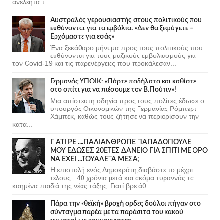
ανελέητα τ...
Αυστραλός γερουσιαστής στους πολιτικούς που
ευθύνονται για τα εμβόλια: «Δεν θα ξεφύγετε –
Ερχόμαστε για εσάς»
Ένα ξεκάθαρο μήνυμα προς τους πολιτικούς που
ευθύνονται για τους μαζικούς εμβολιασμούς για
τον Covid-19 και τις παρενέργειες που προκάλεσαν...
Γερμανός ΥΠΟΙΚ: «Πάρτε ποδήλατο και καθίστε
στο σπίτι για να πιέσουμε τον Β.Πούτιν»!
Μια απίστευτη οδηγία προς τους πολίτες έδωσε ο
υπουργός Οικονομικών της Γερμανίας Ρόμπερτ
Χάμπεκ, καθώς τους ζήτησε να περιορίσουν την
κατα...
ΓΙΑΤΙ ΡΕ ....ΠΑΛΙΑΝΘΡΩΠΕ ΠΑΠΑΔΟΠΟΥΛΕ
ΜΟΥ ΕΔΩΣΕΣ 20ΕΤΕΣ ΔΑΝΕΙΟ ΓΙΑ ΣΠΙΤΙ ΜΕ ΟΡΟ
ΝΑ ΕΧΕΙ ...ΤΟΥΑΛΕΤΑ ΜΕΣΑ;
Η επιστολή ενός Δημοκράτη,διαβάστε το μέχρι
τέλους...40 χρόνια μετά και ακόμα τυραννάς τα ....
καημένα παιδιά της νέας τάξης. Γιατί βρε άθ...
Πάρα την «θεϊκή» βροχή ορδες δούλοι πήγαν στο
σύνταγμα παρέα με τα παράσιτα του κακού