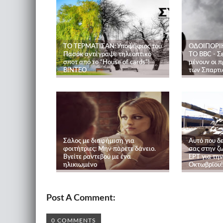
ΤΟ ΤΕΡΜΑΤΙΣΑΝ: Υποψήφιος του
ΟΔΟΙΠΟΡΙ
Πασόκ αντέγραψε τηλεοπτικό
ΤΟ BBC - Σε
σποτ από το “House of cards”!
μένουν οι 
ΒΙΝΤΕΟ
των Σπαρτ
Σάλος με διαφήμιση για
Αυτό που δε
φοιτήτριες: Μην πάρετε δάνειο.
σας στην ζ
Βγείτε ραντεβού με ένα
ΕΡΤ για τη
ηλικιωμένο
Οκτωβρίου!
Post A Comment:
0 COMMENTS