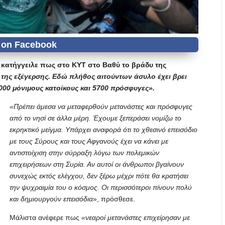
 κατήγγειλε πως στο ΚΥΤ στο Βαθύ το βράδυ της
ς της εξέγερσης. Εδώ πλήθος αιτούντων άσυλο έχει βρει
000 μόνιμους κατοίκους και 5700 πρόσφυγες».
«Πρέπει άμεσα να μεταφερθούν μετανάστες και πρόσφυγες
από το νησί σε άλλα μέρη. Έχουμε ξεπεράσει νομίζω το
εκρηκτικό μείγμα. Υπάρχει αναφορά ότι το χθεσινό επεισόδιο
με τους Σύρους και τους Αφγανούς έχει να κάνει με
αντιστοίχιση στην σύρραξη λόγω των πολεμικών
επιχειρήσεων στη Συρία. Αν αυτοί οι άνθρωποι βγαίνουν
συνεχώς εκτός ελέγχου, δεν ξέρω μέχρι πότε θα κρατήσει
την ψυχραιμία του ο κόσμος. Οι περισσότεροι πίνουν πολύ
και δημιουργούν επεισόδια
», πρόσθεσε.
Μάλιστα ανέφερε πως
«νεαροί μετανάστες επιχείρησαν με