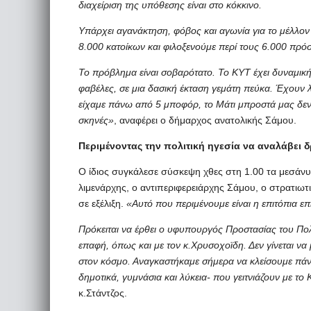
διαχείριση της υπόθεσης είναι στο κόκκινο.
Υπάρχει αγανάκτηση, φόβος και αγωνία για το μέλλον 
8.000 κατοίκων και φιλοξενούμε περί τους 6.000 πρόσ
Το πρόβλημα είναι σοβαρότατο. Το ΚΥΤ έχει δυναμική 
φαβέλες, σε μια δασική έκταση γεμάτη πεύκα. Έχουν 
είχαμε πάνω από 5 μποφόρ, το Μάτι μπροστά μας δεν
σκηνές»
, αναφέρει ο δήμαρχος ανατολικής Σάμου.
Περιμένοντας την πολιτική ηγεσία να αναλάβει 
Ο ίδιος συγκάλεσε σύσκεψη χθες στη 1.00 τα μεσάνυ
λιμενάρχης, ο αντιπεριφερειάρχης Σάμου, ο στρατιωτι
σε εξέλιξη.
«Αυτό που περιμένουμε είναι η επιτόπια επ
Πρόκειται να έρθει ο υφυπουργός Προστασίας του Πολ
επαφή, όπως και με τον κ.Χρυσοχοϊδη. Δεν γίνεται να
στον κόσμο. Αναγκαστήκαμε σήμερα να κλείσουμε πάν
δημοτικά, γυμνάσια και λύκεια- που γειτνιάζουν με το 
κ.Στάντζος.