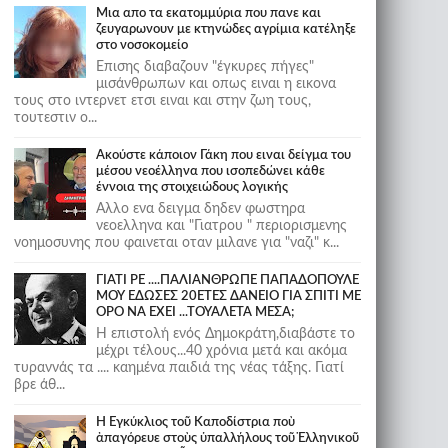
Μια απο τα εκατομμύρια που πανε και
ζευγαρωνουν με κτηνώδες αγρίμια κατέληξε
στο νοσοκομείο
Επισης διαβαζουν "έγκυρες πήγες"
μισάνθρωπων και οπως ειναι η εικονα
τους στο ιντερνετ ετσι ειναι και στην ζωη τους,
τουτεστιν ο...
Ακούστε κάποιον Γάκη που ειναι δείγμα του
μέσου νεοέλληνα που ισοπεδώνει κάθε
έννοια της στοιχειώδους λογικής
Αλλο ενα δειγμα δηδεν φωστηρα
νεοελληνα και "Γιατρου " περιορισμενης
νοημοσυνης που φαινεται οταν μιλανε για "ναζι" κ...
ΓΙΑΤΙ ΡΕ ....ΠΑΛΙΑΝΘΡΩΠΕ ΠΑΠΑΔΟΠΟΥΛΕ
ΜΟΥ ΕΔΩΣΕΣ 20ΕΤΕΣ ΔΑΝΕΙΟ ΓΙΑ ΣΠΙΤΙ ΜΕ
ΟΡΟ ΝΑ ΕΧΕΙ ...ΤΟΥΑΛΕΤΑ ΜΕΣΑ;
Η επιστολή ενός Δημοκράτη,διαβάστε το
μέχρι τέλους...40 χρόνια μετά και ακόμα
τυραννάς τα .... καημένα παιδιά της νέας τάξης. Γιατί
βρε άθ...
Ἡ Ἐγκύκλιος τοῦ Καποδίστρια ποὺ
ἀπαγόρευε στοὺς ὑπαλλήλους τοῦ Ἑλληνικοῦ