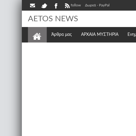
follow
Δωρεά - PayPal
AETOS NEWS
Άρθρα μας
ΑΡΧΑΙΑ ΜΥΣΤΗΡΙΑ
Ενη