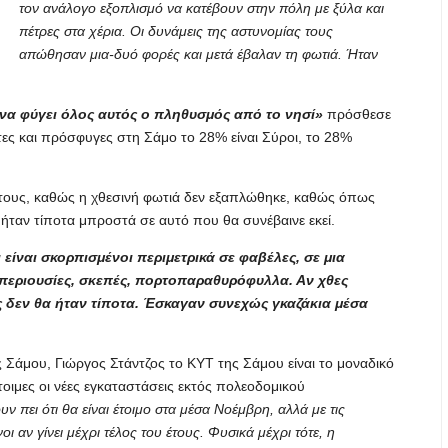
τον ανάλογο εξοπλισμό να κατέβουν στην πόλη με ξύλα και
πέτρες στα χέρια. Οι δυνάμεις της αστυνομίας τους
απώθησαν μια-δυό φορές και μετά έβαλαν τη φωτιά. Ήταν
να φύγει όλος αυτός ο πληθυσμός από το νησί»
πρόσθεσε
τες και πρόσφυγες στη Σάμο το 28% είναι Σύροι, το 28%
α τους, καθώς η χθεσινή φωτιά δεν εξαπλώθηκε, καθώς όπως
 ήταν τίποτα μπροστά σε αυτό που θα συνέβαινε εκεί.
είναι σκορπισμένοι περιμετρικά σε φαβέλες, σε μια
περιουσίες, σκεπές, πορτοπαραθυρόφυλλα. Αν χθες
 δεν θα ήταν τίποτα. Έσκαγαν συνεχώς γκαζάκια μέσα
Σάμου, Γιώργος Στάντζος το ΚΥΤ της Σάμου είναι το μοναδικό
έτοιμες οι νέες εγκαταστάσεις εκτός πολεοδομικού
ν πει ότι θα είναι έτοιμο στα μέσα Νοέμβρη, αλλά με τις
ι αν γίνει μέχρι τέλος του έτους. Φυσικά μέχρι τότε, η