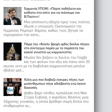
Γερμανός ΥΠΟΙΚ: «Πάρτε ποδήλατο και
καθίστε στο σπίτι για να πιέσουμε τον
Β.Πούτιν»!
Μια απίστευτη οδηγία προς τους πολίτες
έδωσε ο υπουργός Οικονομικών της
Γερμανίας Ρόμπερτ Χάμπεκ, καθώς τους ζήτησε να
περιορίσουν την κατα...
Πάρα την «θεϊκή» βροχή ορδες δούλοι πήγαν
στο σύνταγμα παρέα με τα παράσιτα του
κακού γνωστοί ως κομμουνιστες
Μυαλο δεν βαζουν οι δουλοι του Γιαχβε
και των φυλων του εδω και πανω απο 20
αιωνες ουτε με τα διαβολικα κομμουνιστικα μπολια
εβαλαν μαλ...
Άλλη μια που διάβαζε έγκυρες πήγες των
μισάνθρωπων πήγε αδιάβαστη ενώ έκανε
διακοπές
Δηθεν βαρύ πένθος προκάλεσε στα Νέα
Στύρα Ευβοίας ο αιφνίδιος θάνατος μιας
56χρονης γυναίκας, η οποία βρέθηκε νεκρή δίπλα στο
σταθμευμένο αυ...