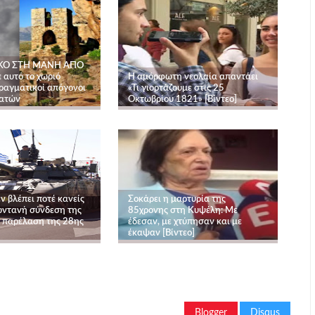
ΚΟ ΣΤΗ ΜΑΝΗ ΑΠΟ
 αυτό το χωριό
Η αμόρφωτη νεολαία απαντάει
πραγματικοί απόγονοι
«Τι γιορτάζουμε στις 25
ιατών
Οκτωβρίου 1821» [Βίντεο]
ν βλέπει ποτέ κανείς
Σοκάρει η μαρτυρία της
ωντανή σύνδεση της
85χρονης στη Κυψέλη: Με
ν παρέλαση της 28ης
έδεσαν, με χτύπησαν και με
έκαψαν [Βίντεο]
Blogger
Disqus