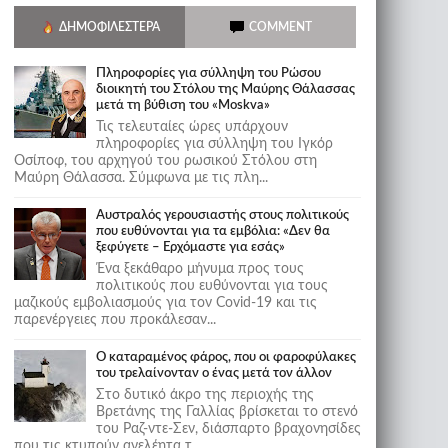
ΔΗΜΟΦΙΛΈΣΤΕΡΑ
COMMENT
Πληροφορίες για σύλληψη του Ρώσου
διοικητή του Στόλου της Mαύρης Θάλασσας
μετά τη βύθιση του «Moskva»
Τις τελευταίες ώρες υπάρχουν
πληροφορίες για σύλληψη του Ιγκόρ
Οσίποφ, του αρχηγού του ρωσικού Στόλου στη
Μαύρη Θάλασσα. Σύμφωνα με τις πλη...
Αυστραλός γερουσιαστής στους πολιτικούς
που ευθύνονται για τα εμβόλια: «Δεν θα
ξεφύγετε – Ερχόμαστε για εσάς»
Ένα ξεκάθαρο μήνυμα προς τους
πολιτικούς που ευθύνονται για τους
μαζικούς εμβολιασμούς για τον Covid-19 και τις
παρενέργειες που προκάλεσαν...
Ο καταραμένος φάρος, που οι φαροφύλακες
του τρελαίνονταν ο ένας μετά τον άλλον
Στο δυτικό άκρο της περιοχής της
Βρετάνης της Γαλλίας βρίσκεται το στενό
του Ραζ-ντε-Σεν, διάσπαρτο βραχονησίδες
που τις κτυπούν ανελέητα τ...