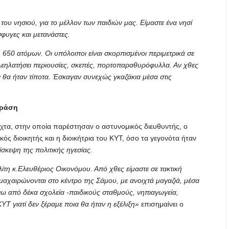
του νησιού, για το μέλλον των παιδιών μας. Είμαστε ένα νησί
φυγες και μετανάστες.
650 ατόμων. Οι υπόλοιποι είναι σκορπισμένοι περιμετρικά σε
λεηλατήσει περιουσίες, σκεπές, πορτοπαραθυρόφυλλα. Αν χθες
 θα ήταν τίποτα. Έσκαγαν συνεχώς γκαζάκια μέσα στις
δράση
χτα, στην οποία παρέστησαν ο αστυνομικός διευθυντής, ο
κός διοικητής και η διοικήτρια του ΚΥΤ, όσο τα γεγονότα ήταν
ίσκεψη της πολιτικής ηγεσίας.
ίτη κ.Ελευθέριος Οικονόμου. Από χθες είμαστε σε τακτική
 μαχαιρώνονται στο κέντρο της Σάμου, με ανοιχτά μαγαζιά, μέσα
ω από δέκα σχολεία -παιδικούς σταθμούς, νηπιαγωγεία,
ΚΥΤ γιατί δεν ξέραμε ποια θα ήταν η εξέλιξη»
επισημαίνει ο