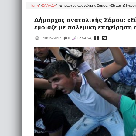
Home
"»
ΕΛΛΑΔΑ
" »
Δήμαρχος ανατολικής Σάμου: «Είχαμε εξέγερση
Δήμαρχος ανατολικής Σάμου: «Ε
έμοιαζε με πολεμική επιχείρηση 
..
10/15/2019
_
0
ΕΛΛΑΔΑ,