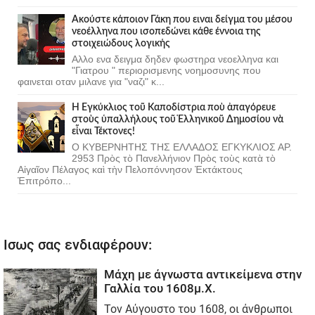
Ακούστε κάποιον Γάκη που ειναι δείγμα του μέσου
νεοέλληνα που ισοπεδώνει κάθε έννοια της
στοιχειώδους λογικής
Αλλο ενα δειγμα δηδεν φωστηρα νεοελληνα και
"Γιατρου " περιορισμενης νοημοσυνης που
φαινεται οταν μιλανε για "ναζι" κ...
Ἡ Ἐγκύκλιος τοῦ Καποδίστρια ποὺ ἀπαγόρευε
στοὺς ὑπαλλήλους τοῦ Ἑλληνικοῦ Δημοσίου νὰ
εἶναι Τέκτονες!
Ο ΚΥΒΕΡΝΗΤΗΣ ΤΗΣ ΕΛΛΑΔΟΣ ΕΓΚΥΚΛΙΟΣ ΑΡ.
2953 Πρὸς τὸ Πανελλήνιον Πρὸς τοὺς κατὰ τὸ
Αἰγαῖον Πέλαγος καὶ τὴν Πελοπόννησον Ἐκτάκτους
Ἐπιτρόπο...