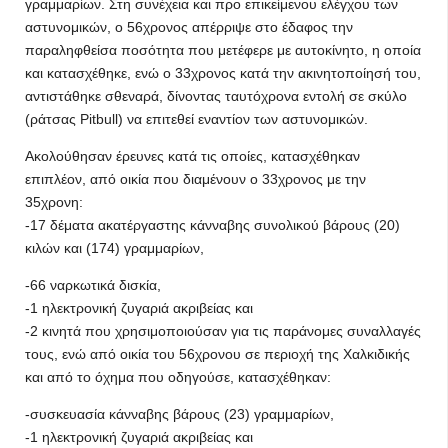
γραμμαρίων. Στη συνέχεια και προ επικείμενου ελέγχου των
αστυνομικών, ο 56χρονος απέρριψε στο έδαφος την
παραληφθείσα ποσότητα που μετέφερε με αυτοκίνητο, η οποία
και κατασχέθηκε, ενώ ο 33χρονος κατά την ακινητοποίησή του,
αντιστάθηκε σθεναρά, δίνοντας ταυτόχρονα εντολή σε σκύλο
(ράτσας Pitbull) να επιτεθεί εναντίον των αστυνομικών.
Ακολούθησαν έρευνες κατά τις οποίες, κατασχέθηκαν
επιπλέον, από οικία που διαμένουν ο 33χρονος με την
35χρονη:
-17 δέματα ακατέργαστης κάνναβης συνολικού βάρους (20)
κιλών και (174) γραμμαρίων,
-66 ναρκωτικά δισκία,
-1 ηλεκτρονική ζυγαριά ακριβείας και
-2 κινητά που χρησιμοποιούσαν για τις παράνομες συναλλαγές
τους, ενώ από οικία του 56χρονου σε περιοχή της Χαλκιδικής
και από το όχημα που οδηγούσε, κατασχέθηκαν:
-συσκευασία κάνναβης βάρους (23) γραμμαρίων,
-1 ηλεκτρονική ζυγαριά ακριβείας και