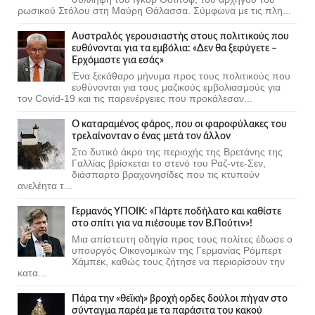
ρωσικού Στόλου στη Μαύρη Θάλασσα. Σύμφωνα με τις πλη...
Αυστραλός γερουσιαστής στους πολιτικούς που
ευθύνονται για τα εμβόλια: «Δεν θα ξεφύγετε –
Ερχόμαστε για εσάς»
Ένα ξεκάθαρο μήνυμα προς τους πολιτικούς που
ευθύνονται για τους μαζικούς εμβολιασμούς για
τον Covid-19 και τις παρενέργειες που προκάλεσαν...
Ο καταραμένος φάρος, που οι φαροφύλακες του
τρελαίνονταν ο ένας μετά τον άλλον
Στο δυτικό άκρο της περιοχής της Βρετάνης της
Γαλλίας βρίσκεται το στενό του Ραζ-ντε-Σεν,
διάσπαρτο βραχονησίδες που τις κτυπούν
ανελέητα τ...
Γερμανός ΥΠΟΙΚ: «Πάρτε ποδήλατο και καθίστε
στο σπίτι για να πιέσουμε τον Β.Πούτιν»!
Μια απίστευτη οδηγία προς τους πολίτες έδωσε ο
υπουργός Οικονομικών της Γερμανίας Ρόμπερτ
Χάμπεκ, καθώς τους ζήτησε να περιορίσουν την
κατα...
Πάρα την «θεϊκή» βροχή ορδες δούλοι πήγαν στο
σύνταγμα παρέα με τα παράσιτα του κακού