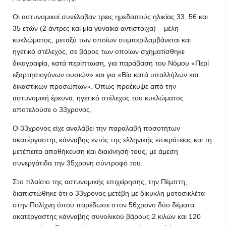
Οι αστυνομικοί συνέλαβαν τρεις ημεδαπούς ηλικίας 33, 56 και
35 ετών (2 άντρες και μία γυναίκα αντίστοιχα) – μέλη
κυκλώματος, μεταξύ των οποίων συμπεριλαμβάνεται και
ηγετικό στέλεχος, σε βάρος των οποίων σχηματίσθηκε
δικογραφία, κατά περίπτωση, για παράβαση του Νόμου «Περί
εξαρτησιογόνων ουσιών» και για «Βία κατά υπαλλήλων και
δικαστικών προσώπων». Όπως προέκυψε από την
αστυνομική έρευνα, ηγετικό στέλεχος του κυκλώματος
αποτελούσε ο 33χρονος.
Ο 33χρονος είχε αναλάβει την παραλαβή ποσοτήτων
ακατέργαστης κάνναβης εντός της ελληνικής επικράτειας και τη
μετέπειτα αποθήκευση και διακίνησή τους, με άμεση
συνεργάτιδα την 35χρονη σύντροφό του.
Στο πλαίσιο της αστυνομικής επιχείρησης, την Πέμπτη,
διαπιστώθηκε ότι ο 33χρονος μετέβη με δίκυκλη μοτοσικλέτα
στην Πολίχνη όπου παρέδωσε στον 56χρονο δύο δέματα
ακατέργαστης κάνναβης συνολικού βάρους 2 κιλών και 120