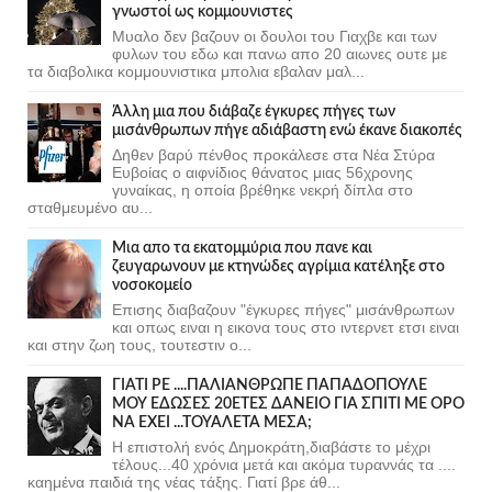
γνωστοί ως κομμουνιστες
Μυαλο δεν βαζουν οι δουλοι του Γιαχβε και των
φυλων του εδω και πανω απο 20 αιωνες ουτε με
τα διαβολικα κομμουνιστικα μπολια εβαλαν μαλ...
Άλλη μια που διάβαζε έγκυρες πήγες των
μισάνθρωπων πήγε αδιάβαστη ενώ έκανε διακοπές
Δηθεν βαρύ πένθος προκάλεσε στα Νέα Στύρα
Ευβοίας ο αιφνίδιος θάνατος μιας 56χρονης
γυναίκας, η οποία βρέθηκε νεκρή δίπλα στο
σταθμευμένο αυ...
Μια απο τα εκατομμύρια που πανε και
ζευγαρωνουν με κτηνώδες αγρίμια κατέληξε στο
νοσοκομείο
Επισης διαβαζουν "έγκυρες πήγες" μισάνθρωπων
και οπως ειναι η εικονα τους στο ιντερνετ ετσι ειναι
και στην ζωη τους, τουτεστιν ο...
ΓΙΑΤΙ ΡΕ ....ΠΑΛΙΑΝΘΡΩΠΕ ΠΑΠΑΔΟΠΟΥΛΕ
ΜΟΥ ΕΔΩΣΕΣ 20ΕΤΕΣ ΔΑΝΕΙΟ ΓΙΑ ΣΠΙΤΙ ΜΕ ΟΡΟ
ΝΑ ΕΧΕΙ ...ΤΟΥΑΛΕΤΑ ΜΕΣΑ;
Η επιστολή ενός Δημοκράτη,διαβάστε το μέχρι
τέλους...40 χρόνια μετά και ακόμα τυραννάς τα ....
καημένα παιδιά της νέας τάξης. Γιατί βρε άθ...