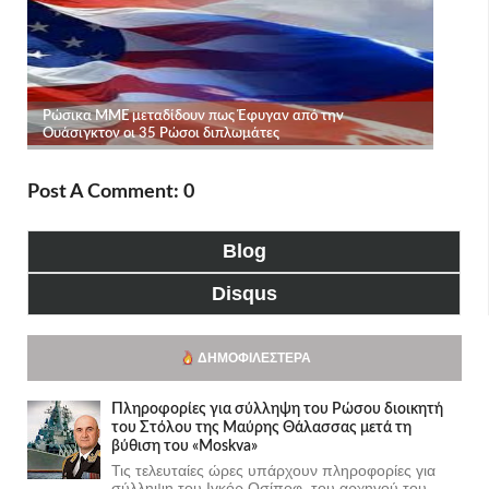
Post A Comment: 0
Blog
Disqus
ΔΗΜΟΦΙΛΈΣΤΕΡΑ
Πληροφορίες για σύλληψη του Ρώσου διοικητή
του Στόλου της Mαύρης Θάλασσας μετά τη
βύθιση του «Moskva»
Τις τελευταίες ώρες υπάρχουν πληροφορίες για
σύλληψη του Ιγκόρ Οσίποφ, του αρχηγού του