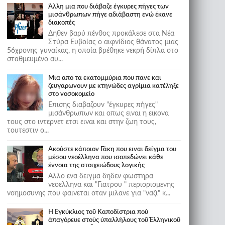
Άλλη μια που διάβαζε έγκυρες πήγες των
μισάνθρωπων πήγε αδιάβαστη ενώ έκανε
διακοπές
Δηθεν βαρύ πένθος προκάλεσε στα Νέα
Στύρα Ευβοίας ο αιφνίδιος θάνατος μιας
56χρονης γυναίκας, η οποία βρέθηκε νεκρή δίπλα στο
σταθμευμένο αυ...
Μια απο τα εκατομμύρια που πανε και
ζευγαρωνουν με κτηνώδες αγρίμια κατέληξε
στο νοσοκομείο
Επισης διαβαζουν "έγκυρες πήγες"
μισάνθρωπων και οπως ειναι η εικονα
τους στο ιντερνετ ετσι ειναι και στην ζωη τους,
τουτεστιν ο...
Ακούστε κάποιον Γάκη που ειναι δείγμα του
μέσου νεοέλληνα που ισοπεδώνει κάθε
έννοια της στοιχειώδους λογικής
Αλλο ενα δειγμα δηδεν φωστηρα
νεοελληνα και "Γιατρου " περιορισμενης
νοημοσυνης που φαινεται οταν μιλανε για "ναζι" κ...
Ἡ Ἐγκύκλιος τοῦ Καποδίστρια ποὺ
ἀπαγόρευε στοὺς ὑπαλλήλους τοῦ Ἑλληνικοῦ