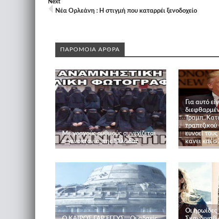
Next
Νέα Ορλεάνη : Η στιγμή που καταρρέι ξενοδοχείο
ΠΑΡΟΜΟΙΑ ΑΡΘΡΑ
Για αυτό εί
διεφθαρμέν
Τραμπ..Κατ
τραπεζικού
Με γοργούς ρυθμούς συνεχίζεται
ευνοεί τους 
η γενοκτονία ,της Ελλάδας
κανει και ο 
Οι ηρωίδες 
Ο ΚΑΙΡΟΣ ΓΑΡ ΕΓΓΥΣ!!!Οι αδαείς
Σκανδιναβί