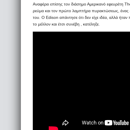
Αναφέρει επίσης τον διάσημο Αμερικανό εφευρέτη Tho
ρεύμα και τον πρώτο λαμπτήρα πυρακτώσεως, ένας φ
του. Ο Edison απάντησε ότι δεν είχε ιδέα, αλλά ήταν 
το μέλλον και έτσι συνέβη , κατέληξε.