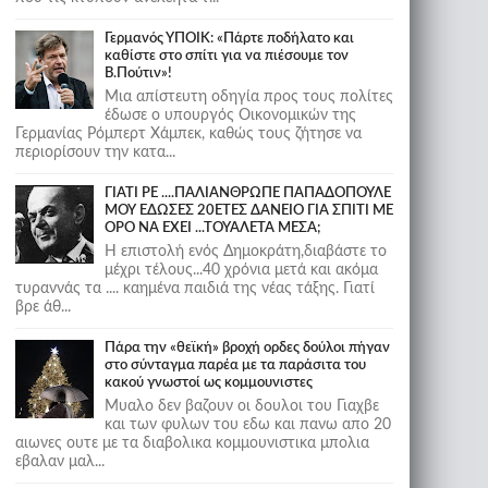
Γερμανός ΥΠΟΙΚ: «Πάρτε ποδήλατο και
καθίστε στο σπίτι για να πιέσουμε τον
Β.Πούτιν»!
Μια απίστευτη οδηγία προς τους πολίτες
έδωσε ο υπουργός Οικονομικών της
Γερμανίας Ρόμπερτ Χάμπεκ, καθώς τους ζήτησε να
περιορίσουν την κατα...
ΓΙΑΤΙ ΡΕ ....ΠΑΛΙΑΝΘΡΩΠΕ ΠΑΠΑΔΟΠΟΥΛΕ
ΜΟΥ ΕΔΩΣΕΣ 20ΕΤΕΣ ΔΑΝΕΙΟ ΓΙΑ ΣΠΙΤΙ ΜΕ
ΟΡΟ ΝΑ ΕΧΕΙ ...ΤΟΥΑΛΕΤΑ ΜΕΣΑ;
Η επιστολή ενός Δημοκράτη,διαβάστε το
μέχρι τέλους...40 χρόνια μετά και ακόμα
τυραννάς τα .... καημένα παιδιά της νέας τάξης. Γιατί
βρε άθ...
Πάρα την «θεϊκή» βροχή ορδες δούλοι πήγαν
στο σύνταγμα παρέα με τα παράσιτα του
κακού γνωστοί ως κομμουνιστες
Μυαλο δεν βαζουν οι δουλοι του Γιαχβε
και των φυλων του εδω και πανω απο 20
αιωνες ουτε με τα διαβολικα κομμουνιστικα μπολια
εβαλαν μαλ...