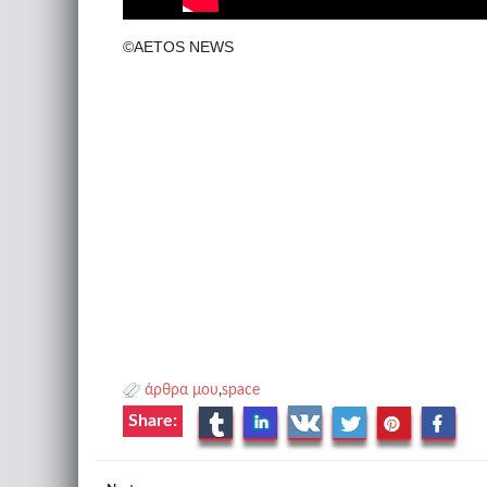
©AETOS NEWS
άρθρα μου
,
space
Share: