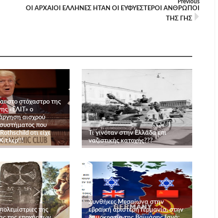
Previous
ΟΙ ΑΡΧΑΙΟΙ ΕΛΛΗΝΕΣ ΗΤΑΝ ΟΙ ΕΥΦΥΕΣΤΕΡΟΙ ΑΝΘΡΩΠΟΙ
ΤΗΣ ΓΗΣ
ναι στο στόχαστρο της
ης «ΕΛΙΤ» ο
άργηση αισχρού
 συστήματος που
Rothschild οτι είχε
Τι γινόταν στην Ελλάδα επι
Χίτλερ!!!
ναζιστικής κατοχής???
Συνθήκες Μεσαίωνα στην
πολεμίστριες της
εβραϊκή αριστερή Γερμανία, στην
ας της εποχής των
δημοκρατία της Βαϊμάρης ξανά: