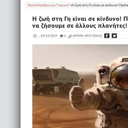
Home
"»
άρθρα μου
" »
space
" »
Η ζωή στη Γη είναι σε κίνδυνο! Πρέπ
Η ζωή στη Γη είναι σε κίνδυνο!
να ζήσουμε σε άλλους πλανήτες!
..
10/13/2019
_
0
ΆΡΘΡΑ ΜΟΥ,SPACE,