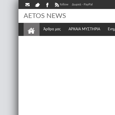
follow
Δωρεά - PayPal
AETOS NEWS
Άρθρα μας
ΑΡΧΑΙΑ ΜΥΣΤΗΡΙΑ
Ενη