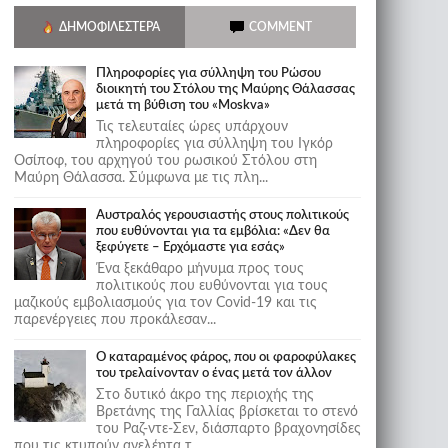
ΔΗΜΟΦΙΛΈΣΤΕΡΑ
COMMENT
Πληροφορίες για σύλληψη του Ρώσου
διοικητή του Στόλου της Mαύρης Θάλασσας
μετά τη βύθιση του «Moskva»
Τις τελευταίες ώρες υπάρχουν
πληροφορίες για σύλληψη του Ιγκόρ
Οσίποφ, του αρχηγού του ρωσικού Στόλου στη
Μαύρη Θάλασσα. Σύμφωνα με τις πλη...
Αυστραλός γερουσιαστής στους πολιτικούς
που ευθύνονται για τα εμβόλια: «Δεν θα
ξεφύγετε – Ερχόμαστε για εσάς»
Ένα ξεκάθαρο μήνυμα προς τους
πολιτικούς που ευθύνονται για τους
μαζικούς εμβολιασμούς για τον Covid-19 και τις
παρενέργειες που προκάλεσαν...
Ο καταραμένος φάρος, που οι φαροφύλακες
του τρελαίνονταν ο ένας μετά τον άλλον
Στο δυτικό άκρο της περιοχής της
Βρετάνης της Γαλλίας βρίσκεται το στενό
του Ραζ-ντε-Σεν, διάσπαρτο βραχονησίδες
που τις κτυπούν ανελέητα τ...