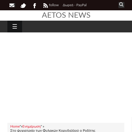
follow
Δωρεά - PayPal
AETOS NEWS
☰
Home
"»
Ενημέρωση
" »
Στο ψυχιατρείο των Φυλακών Κορυδαλλού ο Ροδίτης