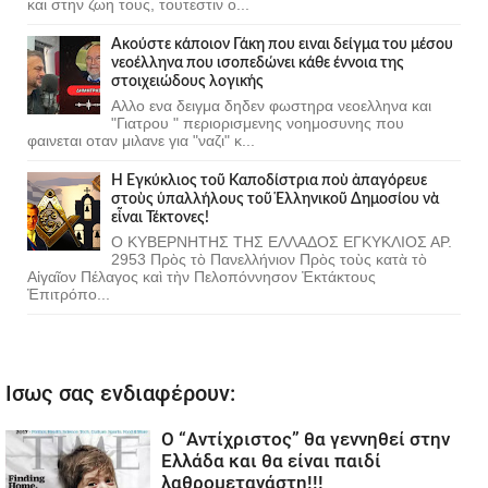
και στην ζωη τους, τουτεστιν ο...
Ακούστε κάποιον Γάκη που ειναι δείγμα του μέσου
νεοέλληνα που ισοπεδώνει κάθε έννοια της
στοιχειώδους λογικής
Αλλο ενα δειγμα δηδεν φωστηρα νεοελληνα και
"Γιατρου " περιορισμενης νοημοσυνης που
φαινεται οταν μιλανε για "ναζι" κ...
Ἡ Ἐγκύκλιος τοῦ Καποδίστρια ποὺ ἀπαγόρευε
στοὺς ὑπαλλήλους τοῦ Ἑλληνικοῦ Δημοσίου νὰ
εἶναι Τέκτονες!
Ο ΚΥΒΕΡΝΗΤΗΣ ΤΗΣ ΕΛΛΑΔΟΣ ΕΓΚΥΚΛΙΟΣ ΑΡ.
2953 Πρὸς τὸ Πανελλήνιον Πρὸς τοὺς κατὰ τὸ
Αἰγαῖον Πέλαγος καὶ τὴν Πελοπόννησον Ἐκτάκτους
Ἐπιτρόπο...