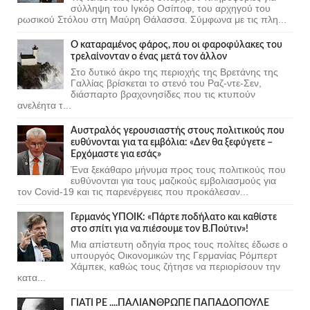
σύλληψη του Ιγκόρ Οσίποφ, του αρχηγού του
ρωσικού Στόλου στη Μαύρη Θάλασσα. Σύμφωνα με τις πλη...
Ο καταραμένος φάρος, που οι φαροφύλακες του
τρελαίνονταν ο ένας μετά τον άλλον
Στο δυτικό άκρο της περιοχής της Βρετάνης της
Γαλλίας βρίσκεται το στενό του Ραζ-ντε-Σεν,
διάσπαρτο βραχονησίδες που τις κτυπούν
ανελέητα τ...
Αυστραλός γερουσιαστής στους πολιτικούς που
ευθύνονται για τα εμβόλια: «Δεν θα ξεφύγετε –
Ερχόμαστε για εσάς»
Ένα ξεκάθαρο μήνυμα προς τους πολιτικούς που
ευθύνονται για τους μαζικούς εμβολιασμούς για
τον Covid-19 και τις παρενέργειες που προκάλεσαν...
Γερμανός ΥΠΟΙΚ: «Πάρτε ποδήλατο και καθίστε
στο σπίτι για να πιέσουμε τον Β.Πούτιν»!
Μια απίστευτη οδηγία προς τους πολίτες έδωσε ο
υπουργός Οικονομικών της Γερμανίας Ρόμπερτ
Χάμπεκ, καθώς τους ζήτησε να περιορίσουν την
κατα...
ΓΙΑΤΙ ΡΕ ....ΠΑΛΙΑΝΘΡΩΠΕ ΠΑΠΑΔΟΠΟΥΛΕ