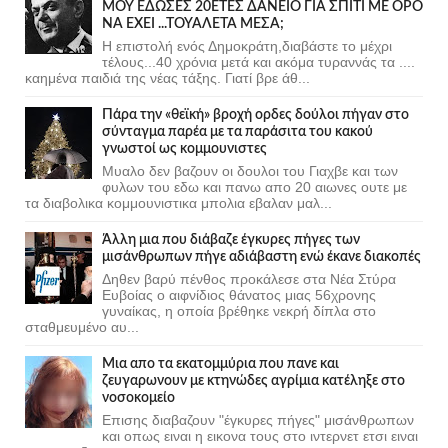
ΜΟΥ ΕΔΩΣΕΣ 20ΕΤΕΣ ΔΑΝΕΙΟ ΓΙΑ ΣΠΙΤΙ ΜΕ ΟΡΟ
ΝΑ ΕΧΕΙ ...ΤΟΥΑΛΕΤΑ ΜΕΣΑ;
Η επιστολή ενός Δημοκράτη,διαβάστε το μέχρι
τέλους...40 χρόνια μετά και ακόμα τυραννάς τα ....
καημένα παιδιά της νέας τάξης. Γιατί βρε άθ...
Πάρα την «θεϊκή» βροχή ορδες δούλοι πήγαν στο
σύνταγμα παρέα με τα παράσιτα του κακού
γνωστοί ως κομμουνιστες
Μυαλο δεν βαζουν οι δουλοι του Γιαχβε και των
φυλων του εδω και πανω απο 20 αιωνες ουτε με
τα διαβολικα κομμουνιστικα μπολια εβαλαν μαλ...
Άλλη μια που διάβαζε έγκυρες πήγες των
μισάνθρωπων πήγε αδιάβαστη ενώ έκανε διακοπές
Δηθεν βαρύ πένθος προκάλεσε στα Νέα Στύρα
Ευβοίας ο αιφνίδιος θάνατος μιας 56χρονης
γυναίκας, η οποία βρέθηκε νεκρή δίπλα στο
σταθμευμένο αυ...
Μια απο τα εκατομμύρια που πανε και
ζευγαρωνουν με κτηνώδες αγρίμια κατέληξε στο
νοσοκομείο
Επισης διαβαζουν "έγκυρες πήγες" μισάνθρωπων
και οπως ειναι η εικονα τους στο ιντερνετ ετσι ειναι