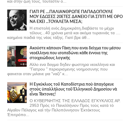
και στην ζωη τους, τουτεστιν ο...
ΓΙΑΤΙ ΡΕ ....ΠΑΛΙΑΝΘΡΩΠΕ ΠΑΠΑΔΟΠΟΥΛΕ
ΜΟΥ ΕΔΩΣΕΣ 20ΕΤΕΣ ΔΑΝΕΙΟ ΓΙΑ ΣΠΙΤΙ ΜΕ ΟΡΟ
ΝΑ ΕΧΕΙ ...ΤΟΥΑΛΕΤΑ ΜΕΣΑ;
Η επιστολή ενός Δημοκράτη,διαβάστε το μέχρι
τέλους...40 χρόνια μετά και ακόμα τυραννάς τα ....
καημένα παιδιά της νέας τάξης. Γιατί βρε άθ...
Ακούστε κάποιον Γάκη που ειναι δείγμα του μέσου
νεοέλληνα που ισοπεδώνει κάθε έννοια της
στοιχειώδους λογικής
Αλλο ενα δειγμα δηδεν φωστηρα νεοελληνα και
"Γιατρου " περιορισμενης νοημοσυνης που
φαινεται οταν μιλανε για "ναζι" κ...
Ἡ Ἐγκύκλιος τοῦ Καποδίστρια ποὺ ἀπαγόρευε
στοὺς ὑπαλλήλους τοῦ Ἑλληνικοῦ Δημοσίου νὰ
εἶναι Τέκτονες!
Ο ΚΥΒΕΡΝΗΤΗΣ ΤΗΣ ΕΛΛΑΔΟΣ ΕΓΚΥΚΛΙΟΣ ΑΡ.
2953 Πρὸς τὸ Πανελλήνιον Πρὸς τοὺς κατὰ τὸ
Αἰγαῖον Πέλαγος καὶ τὴν Πελοπόννησον Ἐκτάκτους
Ἐπιτρόπο...