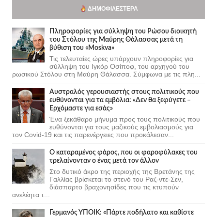
ΔΗΜΟΦΙΛΈΣΤΕΡΑ
Πληροφορίες για σύλληψη του Ρώσου διοικητή
του Στόλου της Mαύρης Θάλασσας μετά τη
βύθιση του «Moskva»
Τις τελευταίες ώρες υπάρχουν πληροφορίες για
σύλληψη του Ιγκόρ Οσίποφ, του αρχηγού του
ρωσικού Στόλου στη Μαύρη Θάλασσα. Σύμφωνα με τις πλη...
Αυστραλός γερουσιαστής στους πολιτικούς που
ευθύνονται για τα εμβόλια: «Δεν θα ξεφύγετε –
Ερχόμαστε για εσάς»
Ένα ξεκάθαρο μήνυμα προς τους πολιτικούς που
ευθύνονται για τους μαζικούς εμβολιασμούς για
τον Covid-19 και τις παρενέργειες που προκάλεσαν...
Ο καταραμένος φάρος, που οι φαροφύλακες του
τρελαίνονταν ο ένας μετά τον άλλον
Στο δυτικό άκρο της περιοχής της Βρετάνης της
Γαλλίας βρίσκεται το στενό του Ραζ-ντε-Σεν,
διάσπαρτο βραχονησίδες που τις κτυπούν
ανελέητα τ...
Γερμανός ΥΠΟΙΚ: «Πάρτε ποδήλατο και καθίστε