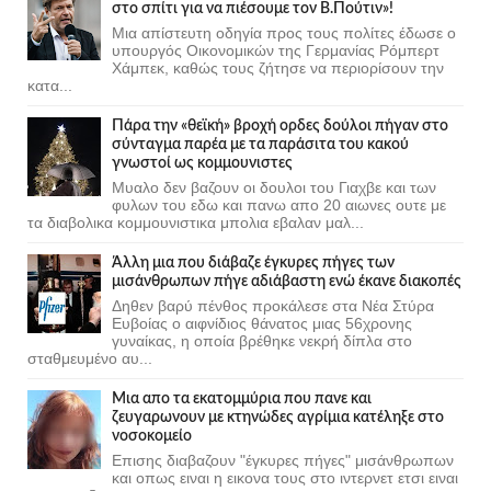
στο σπίτι για να πιέσουμε τον Β.Πούτιν»!
Μια απίστευτη οδηγία προς τους πολίτες έδωσε ο
υπουργός Οικονομικών της Γερμανίας Ρόμπερτ
Χάμπεκ, καθώς τους ζήτησε να περιορίσουν την
κατα...
Πάρα την «θεϊκή» βροχή ορδες δούλοι πήγαν στο
σύνταγμα παρέα με τα παράσιτα του κακού
γνωστοί ως κομμουνιστες
Μυαλο δεν βαζουν οι δουλοι του Γιαχβε και των
φυλων του εδω και πανω απο 20 αιωνες ουτε με
τα διαβολικα κομμουνιστικα μπολια εβαλαν μαλ...
Άλλη μια που διάβαζε έγκυρες πήγες των
μισάνθρωπων πήγε αδιάβαστη ενώ έκανε διακοπές
Δηθεν βαρύ πένθος προκάλεσε στα Νέα Στύρα
Ευβοίας ο αιφνίδιος θάνατος μιας 56χρονης
γυναίκας, η οποία βρέθηκε νεκρή δίπλα στο
σταθμευμένο αυ...
Μια απο τα εκατομμύρια που πανε και
ζευγαρωνουν με κτηνώδες αγρίμια κατέληξε στο
νοσοκομείο
Επισης διαβαζουν "έγκυρες πήγες" μισάνθρωπων
και οπως ειναι η εικονα τους στο ιντερνετ ετσι ειναι