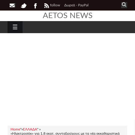
follow
Δωρεά - PayPal
AETOS NEWS
☰
Home
"»
ΕΛΛΑΔΑ
" »
«Ηλεκτροσόκ» για 1,8 εκατ. συνταξιούχους με τα νέα εκκαθαριστικά