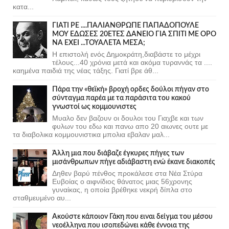
κατα...
ΓΙΑΤΙ ΡΕ ....ΠΑΛΙΑΝΘΡΩΠΕ ΠΑΠΑΔΟΠΟΥΛΕ
ΜΟΥ ΕΔΩΣΕΣ 20ΕΤΕΣ ΔΑΝΕΙΟ ΓΙΑ ΣΠΙΤΙ ΜΕ ΟΡΟ
ΝΑ ΕΧΕΙ ...ΤΟΥΑΛΕΤΑ ΜΕΣΑ;
Η επιστολή ενός Δημοκράτη,διαβάστε το μέχρι
τέλους...40 χρόνια μετά και ακόμα τυραννάς τα ....
καημένα παιδιά της νέας τάξης. Γιατί βρε άθ...
Πάρα την «θεϊκή» βροχή ορδες δούλοι πήγαν στο
σύνταγμα παρέα με τα παράσιτα του κακού
γνωστοί ως κομμουνιστες
Μυαλο δεν βαζουν οι δουλοι του Γιαχβε και των
φυλων του εδω και πανω απο 20 αιωνες ουτε με
τα διαβολικα κομμουνιστικα μπολια εβαλαν μαλ...
Άλλη μια που διάβαζε έγκυρες πήγες των
μισάνθρωπων πήγε αδιάβαστη ενώ έκανε διακοπές
Δηθεν βαρύ πένθος προκάλεσε στα Νέα Στύρα
Ευβοίας ο αιφνίδιος θάνατος μιας 56χρονης
γυναίκας, η οποία βρέθηκε νεκρή δίπλα στο
σταθμευμένο αυ...
Ακούστε κάποιον Γάκη που ειναι δείγμα του μέσου
νεοέλληνα που ισοπεδώνει κάθε έννοια της