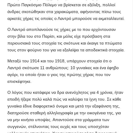
Πρώτο Παγκόσμιο Πόλεμο να βρίσκεται σε εξέλιξη, πολλοί
άνδρες σκοτώθηκαν στα χαρακώματα, αφήνοντας πίσω τους
αρκετές χήρες τις οποίες ο Λαντρό μπορούσε να εκμεταλλευτεί.
Ο Λαντρό αποπλανούσε τις χήρες με το που ερχόντουσαν
στην βίλα του στο Παρίσι, και μόλις είχε πρόσβαση στα
περιουσιακά τους στοιχεία τις σκότωνε και έκαιγε τα πτώματα
τους στον φούρνο του για να εξαλείψει τα αποδεικτικά στοιχεία.
Μεταξύ του 1914 και του 1918, υπάρχουν στοιχεία ότι ο
Λαντρό σκότωσε 11 ανθρώπους: 10 γυναίκες και ένα έφηβο
αγόρι, το οποίο ήταν ο γιος της πρώτης χήρας που τον
επισκέφτηκε.
Ο λόγος που κατάφερε να δρα ανενόχλητος για 4 χρόνια, ήταν
επειδή ήξερε πολύ καλά πώς να καλύψει τα ίχνη του. Σε κάθε
γυναίκα έδινε διαφορετικό όνομα και μετά την εξαφάνιση της,
διατηρούσε σταθερή αλληλογραφία με την οικογένεια της, για
να μην κινήσει υποψίες. Απαντούσε στα γράμματα των
συγγενών, στέλνοντας τους ευχές και τους υποσχόταν