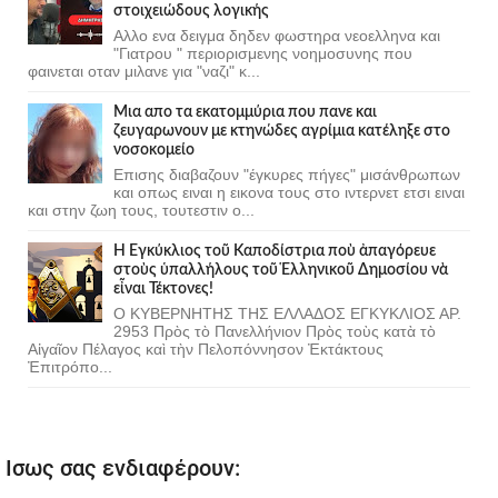
στοιχειώδους λογικής
Αλλο ενα δειγμα δηδεν φωστηρα νεοελληνα και
"Γιατρου " περιορισμενης νοημοσυνης που
φαινεται οταν μιλανε για "ναζι" κ...
Μια απο τα εκατομμύρια που πανε και
ζευγαρωνουν με κτηνώδες αγρίμια κατέληξε στο
νοσοκομείο
Επισης διαβαζουν "έγκυρες πήγες" μισάνθρωπων
και οπως ειναι η εικονα τους στο ιντερνετ ετσι ειναι
και στην ζωη τους, τουτεστιν ο...
Ἡ Ἐγκύκλιος τοῦ Καποδίστρια ποὺ ἀπαγόρευε
στοὺς ὑπαλλήλους τοῦ Ἑλληνικοῦ Δημοσίου νὰ
εἶναι Τέκτονες!
Ο ΚΥΒΕΡΝΗΤΗΣ ΤΗΣ ΕΛΛΑΔΟΣ ΕΓΚΥΚΛΙΟΣ ΑΡ.
2953 Πρὸς τὸ Πανελλήνιον Πρὸς τοὺς κατὰ τὸ
Αἰγαῖον Πέλαγος καὶ τὴν Πελοπόννησον Ἐκτάκτους
Ἐπιτρόπο...