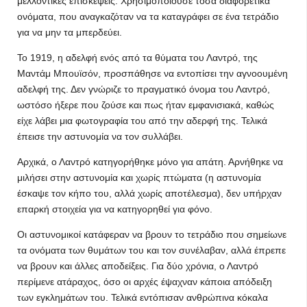
μελλοντικές επισκέψεις. Χρησιμοποιούσε τόσα διαφορετικά
ονόματα, που αναγκαζόταν να τα καταγράφει σε ένα τετράδιο
για να μην τα μπερδεύει.
Το 1919, η αδελφή ενός από τα θύματα του Λαντρό, της
Μαντάμ Μπουϊσόν, προσπάθησε να εντοπίσει την αγνοουμένη
αδελφή της. Δεν γνώριζε το πραγματικό όνομα του Λαντρό,
ωστόσο ήξερε που ζούσε και πως ήταν εμφανισιακά, καθώς
είχε λάβει μια φωτογραφία του από την αδερφή της. Τελικά
έπεισε την αστυνομία να τον συλλάβει.
Αρχικά, ο Λαντρό κατηγορήθηκε μόνο για απάτη. Αρνήθηκε να
μιλήσει στην αστυνομία και χωρίς πτώματα (η αστυνομία
έσκαψε τον κήπο του, αλλά χωρίς αποτέλεσμα), δεν υπήρχαν
επαρκή στοιχεία για να κατηγορηθεί για φόνο.
Οι αστυνομικοί κατάφεραν να βρουν το τετράδιο που σημείωνε
τα ονόματα των θυμάτων του και τον συνέλαβαν, αλλά έπρεπε
να βρουν και άλλες αποδείξεις. Για δύο χρόνια, ο Λαντρό
περίμενε ατάραχος, όσο οι αρχές έψαχναν κάποια απόδειξη
των εγκλημάτων του. Τελικά εντόπισαν ανθρώπινα κόκαλα