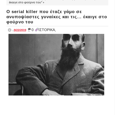
έκαιγε στο φούρνο του" »
Ο serial killer που έταζε γάμο σε
ανυποψίαστες γυναίκες και τις... έκαιγε στο
φούρνο του
_
0
ΙΣΤΟΡΙΚΑ,
..
9/22/2019