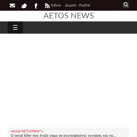
follow
Δωρεά - PayPal
AETOS NEWS
☰
Home
"»
ΙΣΤΟΡΙΚΑ
" »
Ο serial killer που έταζε γάμο σε ανυποψίαστες γυναίκες και τις...