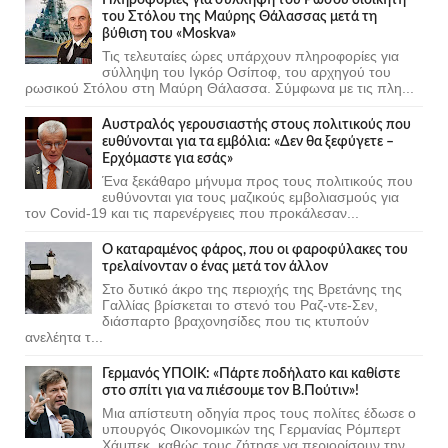
του Στόλου της Mαύρης Θάλασσας μετά τη
βύθιση του «Moskva»
Τις τελευταίες ώρες υπάρχουν πληροφορίες για
σύλληψη του Ιγκόρ Οσίποφ, του αρχηγού του
ρωσικού Στόλου στη Μαύρη Θάλασσα. Σύμφωνα με τις πλη...
Αυστραλός γερουσιαστής στους πολιτικούς που
ευθύνονται για τα εμβόλια: «Δεν θα ξεφύγετε –
Ερχόμαστε για εσάς»
Ένα ξεκάθαρο μήνυμα προς τους πολιτικούς που
ευθύνονται για τους μαζικούς εμβολιασμούς για
τον Covid-19 και τις παρενέργειες που προκάλεσαν...
Ο καταραμένος φάρος, που οι φαροφύλακες του
τρελαίνονταν ο ένας μετά τον άλλον
Στο δυτικό άκρο της περιοχής της Βρετάνης της
Γαλλίας βρίσκεται το στενό του Ραζ-ντε-Σεν,
διάσπαρτο βραχονησίδες που τις κτυπούν
ανελέητα τ...
Γερμανός ΥΠΟΙΚ: «Πάρτε ποδήλατο και καθίστε
στο σπίτι για να πιέσουμε τον Β.Πούτιν»!
Μια απίστευτη οδηγία προς τους πολίτες έδωσε ο
υπουργός Οικονομικών της Γερμανίας Ρόμπερτ
Χάμπεκ, καθώς τους ζήτησε να περιορίσουν την