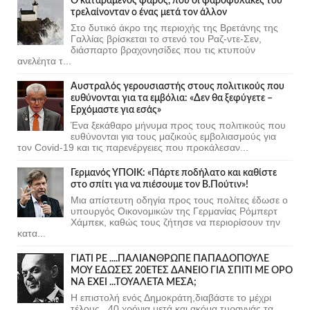
Ο καταραμένος φάρος, που οι φαροφύλακες του
τρελαίνονταν ο ένας μετά τον άλλον
Στο δυτικό άκρο της περιοχής της Βρετάνης της
Γαλλίας βρίσκεται το στενό του Ραζ-ντε-Σεν,
διάσπαρτο βραχονησίδες που τις κτυπούν
ανελέητα τ...
Αυστραλός γερουσιαστής στους πολιτικούς που
ευθύνονται για τα εμβόλια: «Δεν θα ξεφύγετε –
Ερχόμαστε για εσάς»
Ένα ξεκάθαρο μήνυμα προς τους πολιτικούς που
ευθύνονται για τους μαζικούς εμβολιασμούς για
τον Covid-19 και τις παρενέργειες που προκάλεσαν...
Γερμανός ΥΠΟΙΚ: «Πάρτε ποδήλατο και καθίστε
στο σπίτι για να πιέσουμε τον Β.Πούτιν»!
Μια απίστευτη οδηγία προς τους πολίτες έδωσε ο
υπουργός Οικονομικών της Γερμανίας Ρόμπερτ
Χάμπεκ, καθώς τους ζήτησε να περιορίσουν την
κατα...
ΓΙΑΤΙ ΡΕ ....ΠΑΛΙΑΝΘΡΩΠΕ ΠΑΠΑΔΟΠΟΥΛΕ
ΜΟΥ ΕΔΩΣΕΣ 20ΕΤΕΣ ΔΑΝΕΙΟ ΓΙΑ ΣΠΙΤΙ ΜΕ ΟΡΟ
ΝΑ ΕΧΕΙ ...ΤΟΥΑΛΕΤΑ ΜΕΣΑ;
Η επιστολή ενός Δημοκράτη,διαβάστε το μέχρι
τέλους...40 χρόνια μετά και ακόμα τυραννάς τα ....