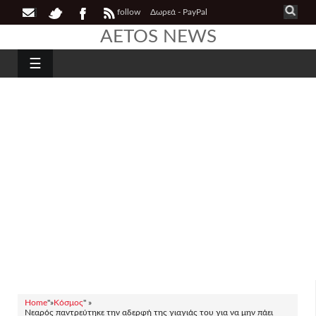
follow
Δωρεά - PayPal
AETOS NEWS
☰
Home
"»
Κόσμος
" »
Νεαρός παντρεύτηκε την αδερφή της γιαγιάς του για να μην πάει