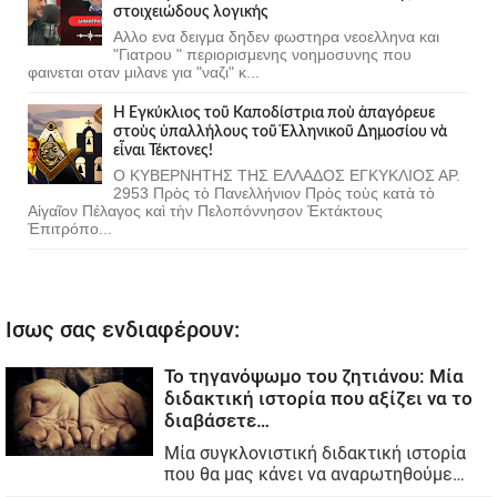
στοιχειώδους λογικής
Αλλο ενα δειγμα δηδεν φωστηρα νεοελληνα και
"Γιατρου " περιορισμενης νοημοσυνης που
φαινεται οταν μιλανε για "ναζι" κ...
Ἡ Ἐγκύκλιος τοῦ Καποδίστρια ποὺ ἀπαγόρευε
στοὺς ὑπαλλήλους τοῦ Ἑλληνικοῦ Δημοσίου νὰ
εἶναι Τέκτονες!
Ο ΚΥΒΕΡΝΗΤΗΣ ΤΗΣ ΕΛΛΑΔΟΣ ΕΓΚΥΚΛΙΟΣ ΑΡ.
2953 Πρὸς τὸ Πανελλήνιον Πρὸς τοὺς κατὰ τὸ
Αἰγαῖον Πέλαγος καὶ τὴν Πελοπόννησον Ἐκτάκτους
Ἐπιτρόπο...