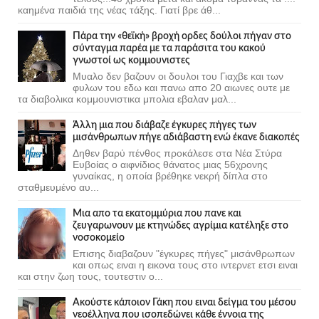
καημένα παιδιά της νέας τάξης. Γιατί βρε άθ...
Πάρα την «θεϊκή» βροχή ορδες δούλοι πήγαν στο
σύνταγμα παρέα με τα παράσιτα του κακού
γνωστοί ως κομμουνιστες
Μυαλο δεν βαζουν οι δουλοι του Γιαχβε και των
φυλων του εδω και πανω απο 20 αιωνες ουτε με
τα διαβολικα κομμουνιστικα μπολια εβαλαν μαλ...
Άλλη μια που διάβαζε έγκυρες πήγες των
μισάνθρωπων πήγε αδιάβαστη ενώ έκανε διακοπές
Δηθεν βαρύ πένθος προκάλεσε στα Νέα Στύρα
Ευβοίας ο αιφνίδιος θάνατος μιας 56χρονης
γυναίκας, η οποία βρέθηκε νεκρή δίπλα στο
σταθμευμένο αυ...
Μια απο τα εκατομμύρια που πανε και
ζευγαρωνουν με κτηνώδες αγρίμια κατέληξε στο
νοσοκομείο
Επισης διαβαζουν "έγκυρες πήγες" μισάνθρωπων
και οπως ειναι η εικονα τους στο ιντερνετ ετσι ειναι
και στην ζωη τους, τουτεστιν ο...
Ακούστε κάποιον Γάκη που ειναι δείγμα του μέσου
νεοέλληνα που ισοπεδώνει κάθε έννοια της