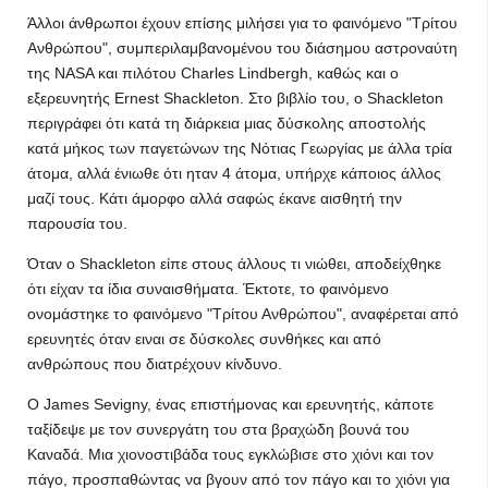
Άλλοι άνθρωποι έχουν επίσης μιλήσει για το φαινόμενο "Τρίτου
Ανθρώπου", συμπεριλαμβανομένου του διάσημου αστροναύτη
της NASA και πιλότου Charles Lindbergh, καθώς και ο
εξερευνητής Ernest Shackleton. Στο βιβλίο του, ο Shackleton
περιγράφει ότι κατά τη διάρκεια μιας δύσκολης αποστολής
κατά μήκος των παγετώνων της Νότιας Γεωργίας με άλλα τρία
άτομα, αλλά ένιωθε ότι ηταν 4 άτομα, υπήρχε κάποιος άλλος
μαζί τους. Κάτι άμορφο αλλά σαφώς έκανε αισθητή την
παρουσία του.
Όταν ο Shackleton είπε στους άλλους τι νιώθει, αποδείχθηκε
ότι είχαν τα ίδια συναισθήματα. Έκτοτε, το φαινόμενο
ονομάστηκε το φαινόμενο "Τρίτου Ανθρώπου", αναφέρεται από
ερευνητές όταν ειναι σε δύσκολες συνθήκες και από
ανθρώπους που διατρέχουν κίνδυνο.
Ο James Sevigny, ένας επιστήμονας και ερευνητής, κάποτε
ταξίδεψε με τον συνεργάτη του στα βραχώδη βουνά του
Καναδά. Μια χιονοστιβάδα τους εγκλώβισε στο χιόνι και τον
πάγο, προσπαθώντας να βγουν από τον πάγο και το χιόνι για