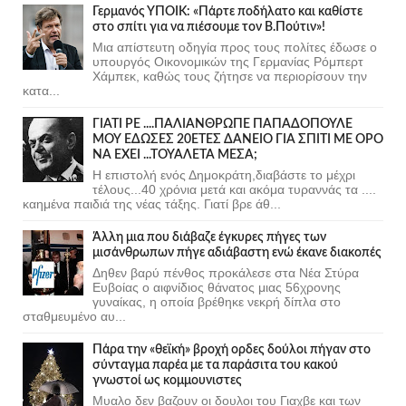
Γερμανός ΥΠΟΙΚ: «Πάρτε ποδήλατο και καθίστε
στο σπίτι για να πιέσουμε τον Β.Πούτιν»!
Μια απίστευτη οδηγία προς τους πολίτες έδωσε ο
υπουργός Οικονομικών της Γερμανίας Ρόμπερτ
Χάμπεκ, καθώς τους ζήτησε να περιορίσουν την
κατα...
ΓΙΑΤΙ ΡΕ ....ΠΑΛΙΑΝΘΡΩΠΕ ΠΑΠΑΔΟΠΟΥΛΕ
ΜΟΥ ΕΔΩΣΕΣ 20ΕΤΕΣ ΔΑΝΕΙΟ ΓΙΑ ΣΠΙΤΙ ΜΕ ΟΡΟ
ΝΑ ΕΧΕΙ ...ΤΟΥΑΛΕΤΑ ΜΕΣΑ;
Η επιστολή ενός Δημοκράτη,διαβάστε το μέχρι
τέλους...40 χρόνια μετά και ακόμα τυραννάς τα ....
καημένα παιδιά της νέας τάξης. Γιατί βρε άθ...
Άλλη μια που διάβαζε έγκυρες πήγες των
μισάνθρωπων πήγε αδιάβαστη ενώ έκανε διακοπές
Δηθεν βαρύ πένθος προκάλεσε στα Νέα Στύρα
Ευβοίας ο αιφνίδιος θάνατος μιας 56χρονης
γυναίκας, η οποία βρέθηκε νεκρή δίπλα στο
σταθμευμένο αυ...
Πάρα την «θεϊκή» βροχή ορδες δούλοι πήγαν στο
σύνταγμα παρέα με τα παράσιτα του κακού
γνωστοί ως κομμουνιστες
Μυαλο δεν βαζουν οι δουλοι του Γιαχβε και των