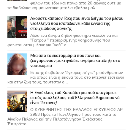
φυλων του εδω και πανω απο 20 αιωνες ουτε με
τα διαβολικα κομμουνιστικα μπολια εβαλαν μαλ...
Ακούστε κάποιον Γάκη που ειναι δείγμα του μέσου
νεοέλληνα που ισοπεδώνει κάθε έννοια της
στοιχειώδους λογικής
Αλλο ενα δειγμα δηδεν φωστηρα νεοελληνα και
"Γιατρου " περιορισμενης νοημοσυνης που
φαινεται οταν μιλανε για "ναζι" κ...
Μια απο τα εκατομμύρια που πανε και
ζευγαρωνουν με κτηνώδες αγρίμια κατέληξε στο
νοσοκομείο
Επισης διαβαζουν "έγκυρες πήγες" μισάνθρωπων
και οπως ειναι η εικονα τους στο ιντερνετ ετσι ειναι
και στην ζωη τους, τουτεστιν ο...
Ἡ Ἐγκύκλιος τοῦ Καποδίστρια ποὺ ἀπαγόρευε
στοὺς ὑπαλλήλους τοῦ Ἑλληνικοῦ Δημοσίου νὰ
εἶναι Τέκτονες!
Ο ΚΥΒΕΡΝΗΤΗΣ ΤΗΣ ΕΛΛΑΔΟΣ ΕΓΚΥΚΛΙΟΣ ΑΡ.
2953 Πρὸς τὸ Πανελλήνιον Πρὸς τοὺς κατὰ τὸ
Αἰγαῖον Πέλαγος καὶ τὴν Πελοπόννησον Ἐκτάκτους
Ἐπιτρόπο...