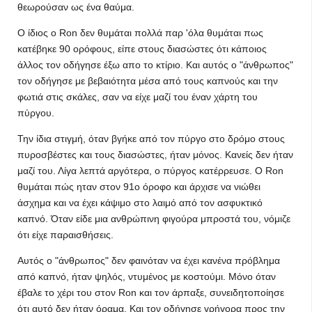
θεωρούσαν ως ένα θαύμα.
Ο ίδιος ο Ron δεν θυμάται πολλά παρ 'όλα θυμάται πως
κατέβηκε 90 ορόφους, είπε στους διασώστες ότι κάποιος
άλλος τον οδήγησε έξω απο το κτίριο. Και αυτός ο "άνθρωπος"
τον οδήγησε με βεβαιότητα μέσα από τους καπνούς και την
φωτιά στις σκάλες, σαν να είχε μαζί του έναν χάρτη του
πύργου.
Την ίδια στιγμή, όταν βγήκε από τον πύργο στο δρόμο στους
πυροσβέστες και τους διασώστες, ήταν μόνος. Κανείς δεν ήταν
μαζί του. Λίγα λεπτά αργότερα, ο πύργος κατέρρευσε. Ο Ron
θυμάται πώς ηταν στον 91ο όροφο και άρχισε να νιώθει
άσχημα και να έχει κάψιμο στο λαιμό από τον ασφυκτικό
καπνό. Όταν είδε μια ανθρώπινη φιγούρα μπροστά του, νόμιζε
ότι είχε παραισθήσεις.
Αυτός ο "άνθρωπος" δεν φαινόταν να έχει κανένα πρόβλημα
από καπνό, ήταν ψηλός, ντυμένος με κοστούμι. Μόνο όταν
έβαλε το χέρι του στον Ron και τον άρπαξε, συνειδητοποίησε
ότι αυτό δεν ήταν όραμα. Και τον οδήγησε γρήγορα προς την