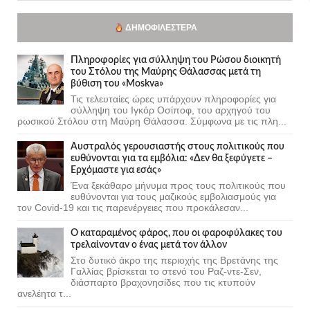
ΔΗΜΟΦΙΛΈΣΤΕΡΑ
Πληροφορίες για σύλληψη του Ρώσου διοικητή
του Στόλου της Mαύρης Θάλασσας μετά τη
βύθιση του «Moskva»
Τις τελευταίες ώρες υπάρχουν πληροφορίες για
σύλληψη του Ιγκόρ Οσίποφ, του αρχηγού του
ρωσικού Στόλου στη Μαύρη Θάλασσα. Σύμφωνα με τις πλη...
Αυστραλός γερουσιαστής στους πολιτικούς που
ευθύνονται για τα εμβόλια: «Δεν θα ξεφύγετε –
Ερχόμαστε για εσάς»
Ένα ξεκάθαρο μήνυμα προς τους πολιτικούς που
ευθύνονται για τους μαζικούς εμβολιασμούς για
τον Covid-19 και τις παρενέργειες που προκάλεσαν...
Ο καταραμένος φάρος, που οι φαροφύλακες του
τρελαίνονταν ο ένας μετά τον άλλον
Στο δυτικό άκρο της περιοχής της Βρετάνης της
Γαλλίας βρίσκεται το στενό του Ραζ-ντε-Σεν,
διάσπαρτο βραχονησίδες που τις κτυπούν
ανελέητα τ...