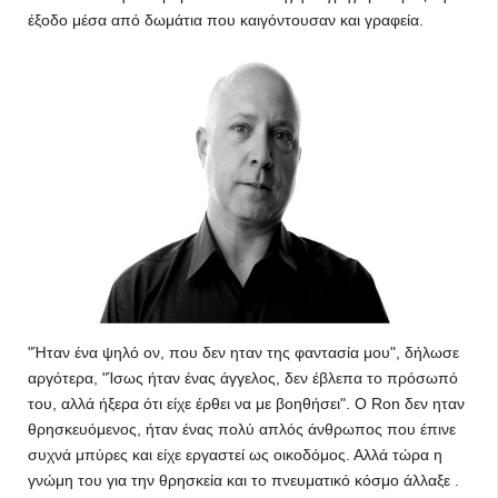
έξοδο μέσα από δωμάτια που καιγόντουσαν και γραφεία.
"Ήταν ένα ψηλό ον, που δεν ηταν της φαντασία μου", δήλωσε
αργότερα, "Ίσως ήταν ένας άγγελος, δεν έβλεπα το πρόσωπό
του, αλλά ήξερα ότι είχε έρθει να με βοηθήσει". Ο Ron δεν ηταν
θρησκευόμενος, ήταν ένας πολύ απλός άνθρωπος που έπινε
συχνά μπύρες και είχε εργαστεί ως οικοδόμος. Αλλά τώρα η
γνώμη του για την θρησκεία και το πνευματικό κόσμο άλλαξε .