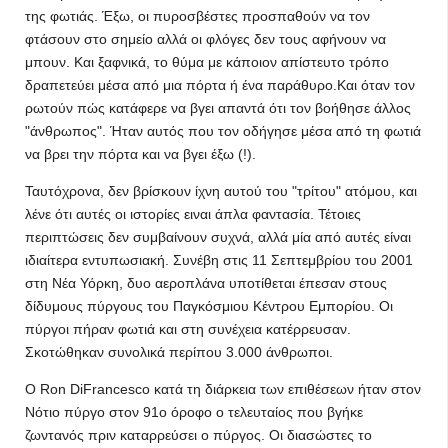
της φωτιάς. Έξω, οι πυροσβέστες προσπαθούν να τον
φτάσουν στο σημείο αλλά οι φλόγες δεν τους αφήνουν να
μπουν. Και ξαφνικά, το θύμα με κάποιον απίστευτο τρόπο
δραπετεύει μέσα από μια πόρτα ή ένα παράθυρο.Και όταν τον
ρωτούν πώς κατάφερε να βγει απαντά ότι τον βοήθησε άλλος
"άνθρωπος". Ήταν αυτός που τον οδήγησε μέσα από τη φωτιά
να βρει την πόρτα και να βγει έξω (!).
Ταυτόχρονα, δεν βρίσκουν ίχνη αυτού του "τρίτου" ατόμου, και
λένε ότι αυτές οι ιστορίες ειναι άπλα φαντασία. Τέτοιες
περιπτώσεις δεν συμβαίνουν συχνά, αλλά μία από αυτές είναι
ιδιαίτερα εντυπωσιακή. Συνέβη στις 11 Σεπτεμβρίου του 2001
στη Νέα Υόρκη, δυο αεροπλάνα υποτίθεται έπεσαν στους
δίδυμους πύργους του Παγκόσμιου Κέντρου Εμπορίου. Οι
πύργοι πήραν φωτιά και στη συνέχεια κατέρρευσαν.
Σκοτώθηκαν συνολικά περίπου 3.000 άνθρωποι.
Ο Ron DiFrancesco κατά τη διάρκεια των επιθέσεων ήταν στον
Νότιο πύργο στον 91ο όροφο ο τελευταίος που βγήκε
ζωντανός πριν καταρρεύσει ο πύργος. Οι διασώστες το