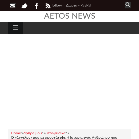
follow
Δωρεά - PayPal
AETOS NEWS
☰
Home
"»
άρθρα μου
" »
μεταφυσικα
" »
Ο «άγγελος» μου με προστάτεψε:Η Ιστορία ενός Ανθρώπου που