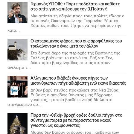
Γερμανός ΥΠΟΙΚ: «Πάρτε ποδήλατο και καθίστε
στο σπίτι για να πιέσουμε τον Β.Πούτιν»!
Μια απίστευτη οδηγία προς τους πολίτες έδωσε ο
υπουργός Οικονομικών της Γερμανίας Ρόμπερτ
Χάμπεκ, καθώς τους ζήτησε να περιορίσουν την
κατα...
Ο καταραμένος φάρος, που οι φαροφύλακες του
τρελαίνονταν ο ένας μετά τον άλλον
Στο δυτικό άκρο της περιοχής της Βρετάνης της
Γαλλίας βρίσκεται το στενό του Ραζ-ντε-Σεν,
διάσπαρτο βραχονησίδες που τις κτυπούν
ανελέητα τ...
Άλλη μια που διάβαζε έγκυρες πήγες των
μισάνθρωπων πήγε αδιάβαστη ενώ έκανε διακοπές
Δηθεν βαρύ πένθος προκάλεσε στα Νέα Στύρα
Ευβοίας ο αιφνίδιος θάνατος μιας 56χρονης
γυναίκας, η οποία βρέθηκε νεκρή δίπλα στο
σταθμευμένο αυ...
Πάρα την «θεϊκή» βροχή ορδες δούλοι πήγαν στο
σύνταγμα παρέα με τα παράσιτα του κακού
γνωστοί ως κομμουνιστες
Μυαλο δεν βαζουν οι δουλοι του Γιαχβε και των