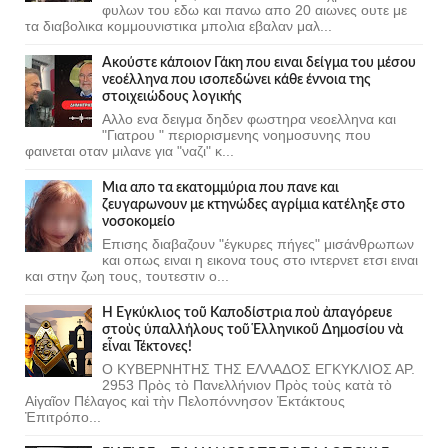
φυλων του εδω και πανω απο 20 αιωνες ουτε με
τα διαβολικα κομμουνιστικα μπολια εβαλαν μαλ...
Ακούστε κάποιον Γάκη που ειναι δείγμα του μέσου
νεοέλληνα που ισοπεδώνει κάθε έννοια της
στοιχειώδους λογικής
Αλλο ενα δειγμα δηδεν φωστηρα νεοελληνα και
"Γιατρου " περιορισμενης νοημοσυνης που
φαινεται οταν μιλανε για "ναζι" κ...
Μια απο τα εκατομμύρια που πανε και
ζευγαρωνουν με κτηνώδες αγρίμια κατέληξε στο
νοσοκομείο
Επισης διαβαζουν "έγκυρες πήγες" μισάνθρωπων
και οπως ειναι η εικονα τους στο ιντερνετ ετσι ειναι
και στην ζωη τους, τουτεστιν ο...
Ἡ Ἐγκύκλιος τοῦ Καποδίστρια ποὺ ἀπαγόρευε
στοὺς ὑπαλλήλους τοῦ Ἑλληνικοῦ Δημοσίου νὰ
εἶναι Τέκτονες!
Ο ΚΥΒΕΡΝΗΤΗΣ ΤΗΣ ΕΛΛΑΔΟΣ ΕΓΚΥΚΛΙΟΣ ΑΡ.
2953 Πρὸς τὸ Πανελλήνιον Πρὸς τοὺς κατὰ τὸ
Αἰγαῖον Πέλαγος καὶ τὴν Πελοπόννησον Ἐκτάκτους
Ἐπιτρόπο...