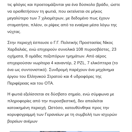
τις φλόγες και προετοιμάζονται για ένα δύσκολο βράδυ, ώστε
να οριοθετήσουν τη φωτιά, που εκτείνεται σε μήκος
μεγαλύτερο των 7 χιλιομέτρων, με δεδομένο πως έχουν
σταματήσει, πλέον, οι ρίψεις από τα εναέρια μέσα λόγω της
νύχτας.
Στην περιοχή έσπευσε ο Γ.Γ. Πολιτικής Προστασίας Νίκος
Χαρδαλιάς, ενώ επιχειρούν συνολικά 108 πυροσβέστες, 23
οχήματα, 8 ομάδες πεζοπόρων τμημάτων. Από αέρος
επιχειρούσαν νωρίτερα 4 καναντέρ, 2 PZL, 7 ελικόπτερα (το
ένα ως συντονιστικό). Συνδρομή παρέχουν ένα μηχάνημα
έργου του Ελληνικού Στρατού και 4 υδροφόρες της
Περιφέρειας και του ΟΤΑ.
Η φωτιά εξελίσσεται σε δύσβατο σημείο, ενώ σύμφωνα με
πληροφορίες από την πυροσβεστική, δεν απειλείται
κατοικημένη περιοχή. Ωστόσο, κατευθύνθηκε προς την
κορυφογραμμή των Γερανείων με τη συμβολή των ισχυρών
βορείων ανέμων