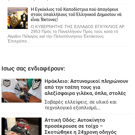
Ἡ Ἐγκύκλιος τοῦ Καποδίστρια ποὺ ἀπαγόρευε
στοὺς ὑπαλλήλους τοῦ Ἑλληνικοῦ Δημοσίου νὰ
εἶναι Τέκτονες!
Ο ΚΥΒΕΡΝΗΤΗΣ ΤΗΣ ΕΛΛΑΔΟΣ ΕΓΚΥΚΛΙΟΣ ΑΡ.
2953 Πρὸς τὸ Πανελλήνιον Πρὸς τοὺς κατὰ τὸ
Αἰγαῖον Πέλαγος καὶ τὴν Πελοπόννησον Ἐκτάκτους
Ἐπιτρόπο...