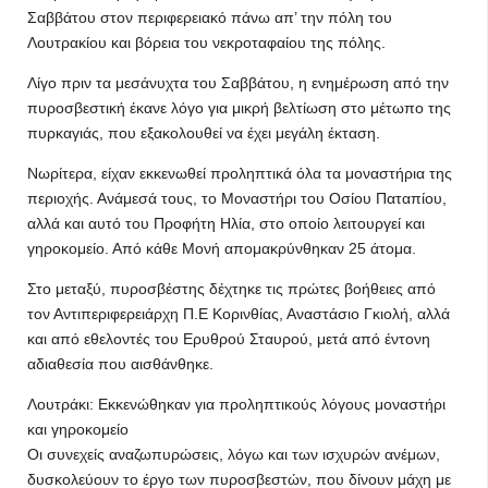
Σαββάτου στον περιφερειακό πάνω απ’ την πόλη του
Λουτρακίου και βόρεια του νεκροταφαίου της πόλης.
Λίγο πριν τα μεσάνυχτα του Σαββάτου, η ενημέρωση από την
πυροσβεστική έκανε λόγο για μικρή βελτίωση στο μέτωπο της
πυρκαγιάς, που εξακολουθεί να έχει μεγάλη έκταση.
Νωρίτερα, είχαν εκκενωθεί προληπτικά όλα τα μοναστήρια της
περιοχής. Ανάμεσά τους, το Μοναστήρι του Οσίου Παταπίου,
αλλά και αυτό του Προφήτη Ηλία, στο οποίο λειτουργεί και
γηροκομείο. Από κάθε Μονή απομακρύνθηκαν 25 άτομα.
Στο μεταξύ, πυροσβέστης δέχτηκε τις πρώτες βοήθειες από
τον Αντιπεριφερειάρχη Π.Ε Κορινθίας, Αναστάσιο Γκιολή, αλλά
και από εθελοντές του Ερυθρού Σταυρού, μετά από έντονη
αδιαθεσία που αισθάνθηκε.
Λουτράκι: Εκκενώθηκαν για προληπτικούς λόγους μοναστήρι
και γηροκομείο
Οι συνεχείς αναζωπυρώσεις, λόγω και των ισχυρών ανέμων,
δυσκολεύουν το έργο των πυροσβεστών, που δίνουν μάχη με