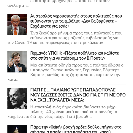
διάσπαρτο βραχονησίδες που τις κτυπούν
ανελέητα τ...
Αυστραλός γερουσιαστής στους πολιτικούς που
ευθύνονται για τα εμβόλια: «Δεν θα ξεφύγετε –
Ερχόμαστε για εσάς»
Ένα ξεκάθαρο μήνυμα προς τους πολιτικούς που
ευθύνονται για τους μαζικούς εμβολιασμούς για
τον Covid-19 και τις παρενέργειες που προκάλεσαν...
Γερμανός ΥΠΟΙΚ: «Πάρτε ποδήλατο και καθίστε
στο σπίτι για να πιέσουμε τον Β.Πούτιν»!
Μια απίστευτη οδηγία προς τους πολίτες έδωσε ο
υπουργός Οικονομικών της Γερμανίας Ρόμπερτ
Χάμπεκ, καθώς τους ζήτησε να περιορίσουν την
κατα...
ΓΙΑΤΙ ΡΕ ....ΠΑΛΙΑΝΘΡΩΠΕ ΠΑΠΑΔΟΠΟΥΛΕ
ΜΟΥ ΕΔΩΣΕΣ 20ΕΤΕΣ ΔΑΝΕΙΟ ΓΙΑ ΣΠΙΤΙ ΜΕ ΟΡΟ
ΝΑ ΕΧΕΙ ...ΤΟΥΑΛΕΤΑ ΜΕΣΑ;
Η επιστολή ενός Δημοκράτη,διαβάστε το μέχρι
τέλους...40 χρόνια μετά και ακόμα τυραννάς τα ....
καημένα παιδιά της νέας τάξης. Γιατί βρε άθ...
Πάρα την «θεϊκή» βροχή ορδες δούλοι πήγαν στο
σύνταγμα παρέα με τα παράσιτα του κακού