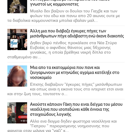
γνωστοί ως κομμουνιστες
Μυαλο δεν βαζουν οι δουλοι του Γιαχβε και των
φυλων του εδω και πανω απο 20 αιωνες ουτε με
τα διαβολικα κομμουνιστικα μπολια εβαλαν μαλ...
Άλλη μια που διάβαζε έγκυρες πήγες των
μισάνθρωπων πήγε αδιάβαστη ενώ έκανε διακοπές
Δηθεν βαρύ πένθος προκάλεσε στα Νέα Στύρα
Ευβοίας ο αιφνίδιος θάνατος μιας 56χρονης
γυναίκας, η οποία βρέθηκε νεκρή δίπλα στο
σταθμευμένο αυ...
Μια απο τα εκατομμύρια που πανε και
ζευγαρωνουν με κτηνώδες αγρίμια κατέληξε στο
νοσοκομείο
Επισης διαβαζουν "έγκυρες πήγες" μισάνθρωπων
και οπως ειναι η εικονα τους στο ιντερνετ ετσι ειναι
και στην ζωη τους, τουτεστιν ο...
Ακούστε κάποιον Γάκη που ειναι δείγμα του μέσου
νεοέλληνα που ισοπεδώνει κάθε έννοια της
στοιχειώδους λογικής
Αλλο ενα δειγμα δηδεν φωστηρα νεοελληνα και
"Γιατρου " περιορισμενης νοημοσυνης που
φαινεται οταν μιλανε για "ναζι" κ...