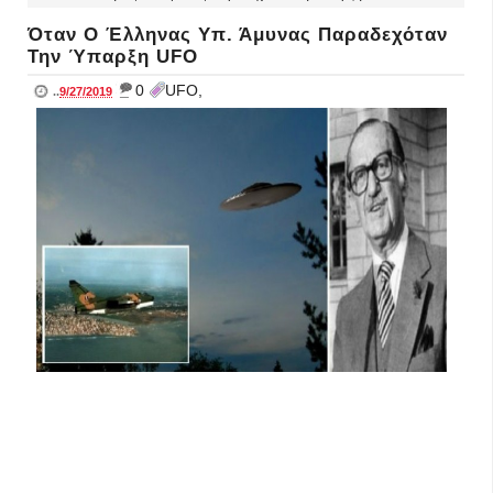
Όταν Ο Έλληνας Υπ. Άμυνας Παραδεχόταν
Την Ύπαρξη UFO
_
0
UFO,
..
9/27/2019