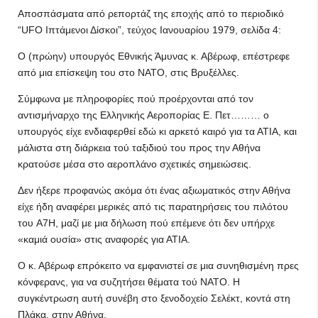
Αποσπάσματα από ρεπορτάζ της εποχής από το περιοδικό
“UFO Ιπτάμενοι Δίσκοι”, τεύχος Ιανουαρίου 1979, σελίδα 4:
Ο (πρώην) υπουργός Εθνικής Άμυνας κ. Αβέρωφ, επέστρεφε
από μια επίσκεψη του στο ΝΑΤΟ, στις Βρυξέλλες.
Σύμφωνα με πληροφορίες πού προέρχονται από τον
αντισμήναρχο της Ελληνικής Αεροπορίας Ε. Πετ……… ο
υπουργός είχε ενδιαφερθεί εδώ κι αρκετό καιρό για τα ΑΤΙΑ, και
μάλιστα στη διάρκεια τού ταξιδιού του προς την Αθήνα
κρατούσε μέσα στο αεροπλάνο σχετικές σημειώσεις.
Δεν ήξερε προφανώς ακόμα ότι ένας αξιωματικός στην Αθήνα
είχε ήδη αναφέρει μερικές από τις παρατηρήσεις του πιλότου
του A7Η, μαζί με μια δήλωση πού επέμενε ότι δεν υπήρχε
«καμιά ουσία» στις αναφορές για ΑΤΙΑ.
Ο κ. Αβέρωφ επρόκειτο να εμφανιστεί σε μια συνηθισμένη πρες
κόνφερανς, για να συζητήσει θέματα τού ΝΑΤΟ. Η
συγκέντρωση αυτή συνέβη στο ξενοδοχείο Σελέκτ, κοντά στη
Πλάκα, στην Αθήνα.