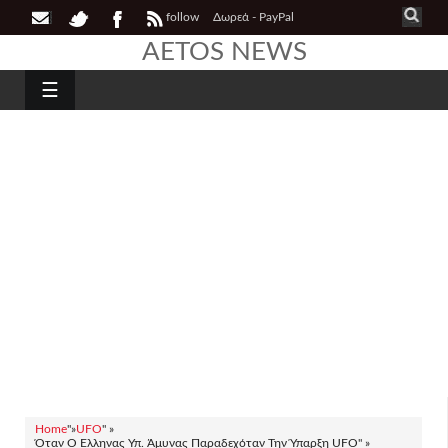
follow
Δωρεά - PayPal
AETOS NEWS
☰
Home
"»
UFO
" »
Όταν Ο Έλληνας Υπ. Άμυνας Παραδεχόταν Την Ύπαρξη UFO" »