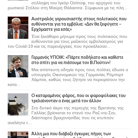
σύλληψη του Ιγκόρ Οσίποφ, του αρχηγού του
ρωσικού Στόλου στη Μαύρη Θάλασσα. Σύμφωνα με τις πλη...
Αυστραλός γερουσιαστής στους πολιτικούς που
ευθύνονται για τα εμβόλια: «Δεν θα ξεφύγετε –
Ερχόμαστε για εσάς»
Ένα ξεκάθαρο μήνυμα προς τους πολιτικούς που
ευθύνονται για τους μαζικούς εμβολιασμούς για
τον Covid-19 και τις παρενέργειες που προκάλεσαν...
Γερμανός ΥΠΟΙΚ: «Πάρτε ποδήλατο και καθίστε
στο σπίτι για να πιέσουμε τον Β.Πούτιν»!
Μια απίστευτη οδηγία προς τους πολίτες έδωσε ο
υπουργός Οικονομικών της Γερμανίας Ρόμπερτ
Χάμπεκ, καθώς τους ζήτησε να περιορίσουν την
κατα...
Ο καταραμένος φάρος, που οι φαροφύλακες του
τρελαίνονταν ο ένας μετά τον άλλον
Στο δυτικό άκρο της περιοχής της Βρετάνης της
Γαλλίας βρίσκεται το στενό του Ραζ-ντε-Σεν,
διάσπαρτο βραχονησίδες που τις κτυπούν
ανελέητα τ...
Άλλη μια που διάβαζε έγκυρες πήγες των