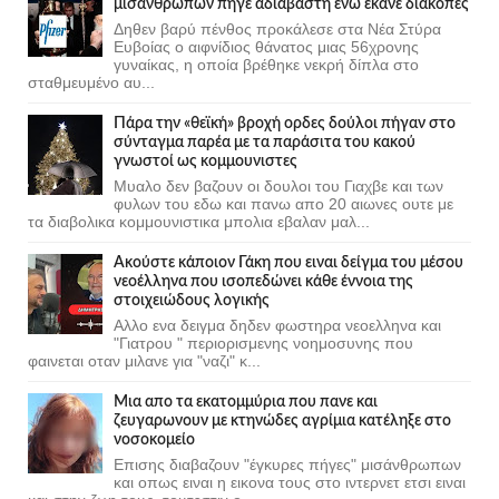
μισάνθρωπων πήγε αδιάβαστη ενώ έκανε διακοπές
Δηθεν βαρύ πένθος προκάλεσε στα Νέα Στύρα
Ευβοίας ο αιφνίδιος θάνατος μιας 56χρονης
γυναίκας, η οποία βρέθηκε νεκρή δίπλα στο
σταθμευμένο αυ...
Πάρα την «θεϊκή» βροχή ορδες δούλοι πήγαν στο
σύνταγμα παρέα με τα παράσιτα του κακού
γνωστοί ως κομμουνιστες
Μυαλο δεν βαζουν οι δουλοι του Γιαχβε και των
φυλων του εδω και πανω απο 20 αιωνες ουτε με
τα διαβολικα κομμουνιστικα μπολια εβαλαν μαλ...
Ακούστε κάποιον Γάκη που ειναι δείγμα του μέσου
νεοέλληνα που ισοπεδώνει κάθε έννοια της
στοιχειώδους λογικής
Αλλο ενα δειγμα δηδεν φωστηρα νεοελληνα και
"Γιατρου " περιορισμενης νοημοσυνης που
φαινεται οταν μιλανε για "ναζι" κ...
Μια απο τα εκατομμύρια που πανε και
ζευγαρωνουν με κτηνώδες αγρίμια κατέληξε στο
νοσοκομείο
Επισης διαβαζουν "έγκυρες πήγες" μισάνθρωπων
και οπως ειναι η εικονα τους στο ιντερνετ ετσι ειναι