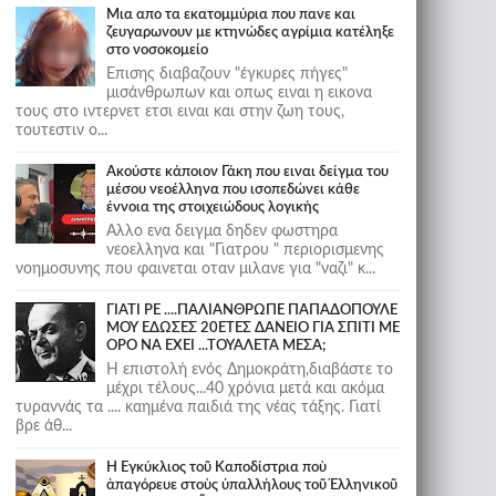
Μια απο τα εκατομμύρια που πανε και
ζευγαρωνουν με κτηνώδες αγρίμια κατέληξε
στο νοσοκομείο
Επισης διαβαζουν "έγκυρες πήγες"
μισάνθρωπων και οπως ειναι η εικονα
τους στο ιντερνετ ετσι ειναι και στην ζωη τους,
τουτεστιν ο...
Ακούστε κάποιον Γάκη που ειναι δείγμα του
μέσου νεοέλληνα που ισοπεδώνει κάθε
έννοια της στοιχειώδους λογικής
Αλλο ενα δειγμα δηδεν φωστηρα
νεοελληνα και "Γιατρου " περιορισμενης
νοημοσυνης που φαινεται οταν μιλανε για "ναζι" κ...
ΓΙΑΤΙ ΡΕ ....ΠΑΛΙΑΝΘΡΩΠΕ ΠΑΠΑΔΟΠΟΥΛΕ
ΜΟΥ ΕΔΩΣΕΣ 20ΕΤΕΣ ΔΑΝΕΙΟ ΓΙΑ ΣΠΙΤΙ ΜΕ
ΟΡΟ ΝΑ ΕΧΕΙ ...ΤΟΥΑΛΕΤΑ ΜΕΣΑ;
Η επιστολή ενός Δημοκράτη,διαβάστε το
μέχρι τέλους...40 χρόνια μετά και ακόμα
τυραννάς τα .... καημένα παιδιά της νέας τάξης. Γιατί
βρε άθ...
Ἡ Ἐγκύκλιος τοῦ Καποδίστρια ποὺ
ἀπαγόρευε στοὺς ὑπαλλήλους τοῦ Ἑλληνικοῦ