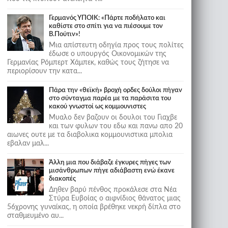
Γερμανός ΥΠΟΙΚ: «Πάρτε ποδήλατο και
καθίστε στο σπίτι για να πιέσουμε τον
Β.Πούτιν»!
Μια απίστευτη οδηγία προς τους πολίτες
έδωσε ο υπουργός Οικονομικών της
Γερμανίας Ρόμπερτ Χάμπεκ, καθώς τους ζήτησε να
περιορίσουν την κατα...
Πάρα την «θεϊκή» βροχή ορδες δούλοι πήγαν
στο σύνταγμα παρέα με τα παράσιτα του
κακού γνωστοί ως κομμουνιστες
Μυαλο δεν βαζουν οι δουλοι του Γιαχβε
και των φυλων του εδω και πανω απο 20
αιωνες ουτε με τα διαβολικα κομμουνιστικα μπολια
εβαλαν μαλ...
Άλλη μια που διάβαζε έγκυρες πήγες των
μισάνθρωπων πήγε αδιάβαστη ενώ έκανε
διακοπές
Δηθεν βαρύ πένθος προκάλεσε στα Νέα
Στύρα Ευβοίας ο αιφνίδιος θάνατος μιας
56χρονης γυναίκας, η οποία βρέθηκε νεκρή δίπλα στο
σταθμευμένο αυ...