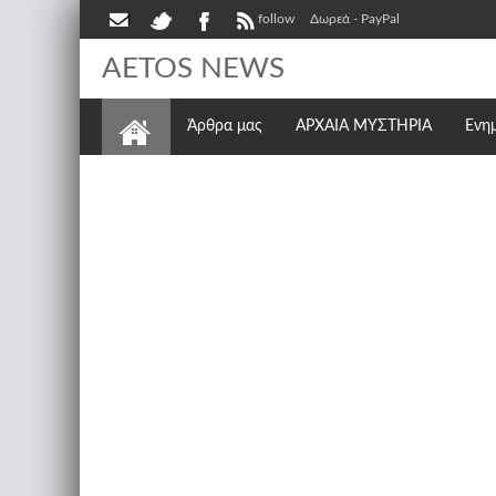
follow
Δωρεά - PayPal
AETOS NEWS
Άρθρα μας
ΑΡΧΑΙΑ ΜΥΣΤΗΡΙΑ
Ενη