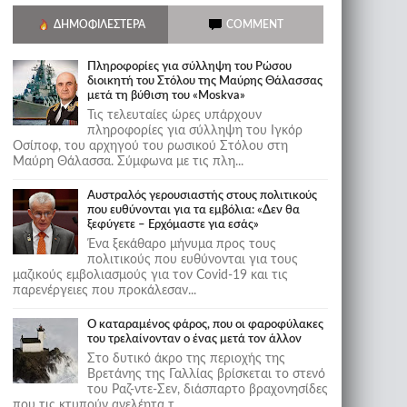
ΔΗΜΟΦΙΛΈΣΤΕΡΑ
COMMENT
Πληροφορίες για σύλληψη του Ρώσου
διοικητή του Στόλου της Mαύρης Θάλασσας
μετά τη βύθιση του «Moskva»
Τις τελευταίες ώρες υπάρχουν
πληροφορίες για σύλληψη του Ιγκόρ
Οσίποφ, του αρχηγού του ρωσικού Στόλου στη
Μαύρη Θάλασσα. Σύμφωνα με τις πλη...
Αυστραλός γερουσιαστής στους πολιτικούς
που ευθύνονται για τα εμβόλια: «Δεν θα
ξεφύγετε – Ερχόμαστε για εσάς»
Ένα ξεκάθαρο μήνυμα προς τους
πολιτικούς που ευθύνονται για τους
μαζικούς εμβολιασμούς για τον Covid-19 και τις
παρενέργειες που προκάλεσαν...
Ο καταραμένος φάρος, που οι φαροφύλακες
του τρελαίνονταν ο ένας μετά τον άλλον
Στο δυτικό άκρο της περιοχής της
Βρετάνης της Γαλλίας βρίσκεται το στενό
του Ραζ-ντε-Σεν, διάσπαρτο βραχονησίδες
που τις κτυπούν ανελέητα τ...