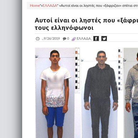
Home
"»
ΕΛΛΑΔΑ
" »
Αυτοί είναι οι ληστές που «ξάφριζαν» σπίτια σ
Αυτοί είναι οι ληστές που «ξάφρ
τους ελληνόφωνοι
..
9/26/2019
_
0
ΕΛΛΑΔΑ,