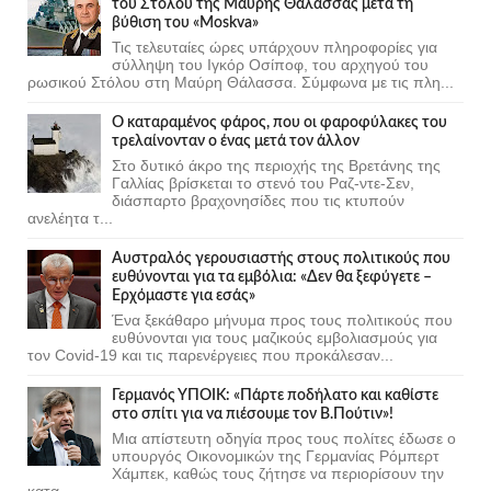
του Στόλου της Mαύρης Θάλασσας μετά τη
βύθιση του «Moskva»
Τις τελευταίες ώρες υπάρχουν πληροφορίες για
σύλληψη του Ιγκόρ Οσίποφ, του αρχηγού του
ρωσικού Στόλου στη Μαύρη Θάλασσα. Σύμφωνα με τις πλη...
Ο καταραμένος φάρος, που οι φαροφύλακες του
τρελαίνονταν ο ένας μετά τον άλλον
Στο δυτικό άκρο της περιοχής της Βρετάνης της
Γαλλίας βρίσκεται το στενό του Ραζ-ντε-Σεν,
διάσπαρτο βραχονησίδες που τις κτυπούν
ανελέητα τ...
Αυστραλός γερουσιαστής στους πολιτικούς που
ευθύνονται για τα εμβόλια: «Δεν θα ξεφύγετε –
Ερχόμαστε για εσάς»
Ένα ξεκάθαρο μήνυμα προς τους πολιτικούς που
ευθύνονται για τους μαζικούς εμβολιασμούς για
τον Covid-19 και τις παρενέργειες που προκάλεσαν...
Γερμανός ΥΠΟΙΚ: «Πάρτε ποδήλατο και καθίστε
στο σπίτι για να πιέσουμε τον Β.Πούτιν»!
Μια απίστευτη οδηγία προς τους πολίτες έδωσε ο
υπουργός Οικονομικών της Γερμανίας Ρόμπερτ
Χάμπεκ, καθώς τους ζήτησε να περιορίσουν την
κατα...