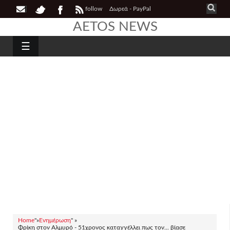
follow
Δωρεά - PayPal
AETOS NEWS
☰
Home
"»
Ενημέρωση
" »
Φρίκη στον Αλμυρό - 51χρονος καταγγέλλει πως τον... βίασε