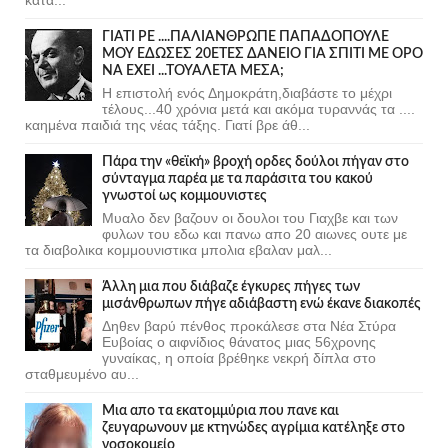
ΓΙΑΤΙ ΡΕ ....ΠΑΛΙΑΝΘΡΩΠΕ ΠΑΠΑΔΟΠΟΥΛΕ
ΜΟΥ ΕΔΩΣΕΣ 20ΕΤΕΣ ΔΑΝΕΙΟ ΓΙΑ ΣΠΙΤΙ ΜΕ ΟΡΟ
ΝΑ ΕΧΕΙ ...ΤΟΥΑΛΕΤΑ ΜΕΣΑ;
Η επιστολή ενός Δημοκράτη,διαβάστε το μέχρι
τέλους...40 χρόνια μετά και ακόμα τυραννάς τα ....
καημένα παιδιά της νέας τάξης. Γιατί βρε άθ...
Πάρα την «θεϊκή» βροχή ορδες δούλοι πήγαν στο
σύνταγμα παρέα με τα παράσιτα του κακού
γνωστοί ως κομμουνιστες
Μυαλο δεν βαζουν οι δουλοι του Γιαχβε και των
φυλων του εδω και πανω απο 20 αιωνες ουτε με
τα διαβολικα κομμουνιστικα μπολια εβαλαν μαλ...
Άλλη μια που διάβαζε έγκυρες πήγες των
μισάνθρωπων πήγε αδιάβαστη ενώ έκανε διακοπές
Δηθεν βαρύ πένθος προκάλεσε στα Νέα Στύρα
Ευβοίας ο αιφνίδιος θάνατος μιας 56χρονης
γυναίκας, η οποία βρέθηκε νεκρή δίπλα στο
σταθμευμένο αυ...
Μια απο τα εκατομμύρια που πανε και
ζευγαρωνουν με κτηνώδες αγρίμια κατέληξε στο
νοσοκομείο