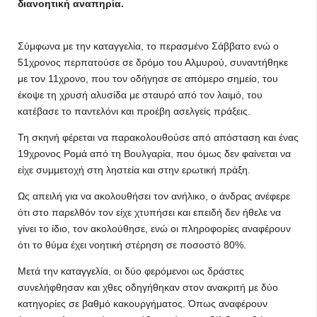
διανοητική αναπηρία.
Σύμφωνα με την καταγγελία, το περασμένο Σάββατο ενώ ο
51χρονος περπατούσε σε δρόμο του Αλμυρού, συναντήθηκε
με τον 11χρονο, που τον οδήγησε σε απόμερο σημείο, του
έκοψε τη χρυσή αλυσίδα με σταυρό από τον λαιμό, του
κατέβασε το παντελόνι και προέβη ασελγείς πράξεις.
Τη σκηνή φέρεται να παρακολουθούσε από απόσταση και ένας
19χρονος Ρομά από τη Βουλγαρία, που όμως δεν φαίνεται να
είχε συμμετοχή στη ληστεία και στην ερωτική πράξη.
Ως απειλή για να ακολουθήσει τον ανήλικο, ο άνδρας ανέφερε
ότι στο παρελθόν τον είχε χτυπήσει και επειδή δεν ήθελε να
γίνει το ίδιο, τον ακολούθησε, ενώ οι πληροφορίες αναφέρουν
ότι το θύμα έχει νοητική στέρηση σε ποσοστό 80%.
Μετά την καταγγελία, οι δύο φερόμενοι ως δράστες
συνελήφθησαν και χθες οδηγήθηκαν στον ανακριτή με δύο
κατηγορίες σε βαθμό κακουργήματος. Όπως αναφέρουν