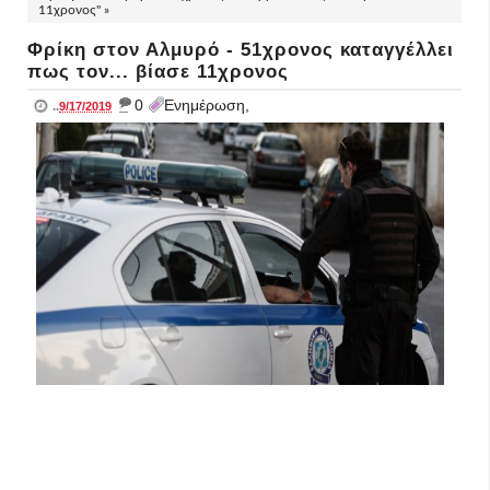
11χρονος" »
Φρίκη στον Αλμυρό - 51χρονος καταγγέλλει
πως τον... βίασε 11χρονος
_
0
Ενημέρωση,
..
9/17/2019