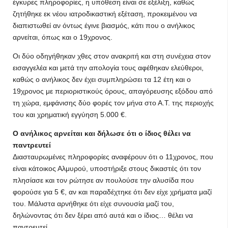
έγκυρες πληροφορίες, η υπόθεση είναι σε εξέλιξη, καθώς
ζητήθηκε εκ νέου ιατροδικαστική εξέταση, προκειμένου να
διαπιστωθεί αν όντως έγινε βιασμός, κάτι που ο ανήλικος
αρνείται, όπως και ο 19χρονος.
Οι δύο οδηγήθηκαν χθες στον ανακριτή και στη συνέχεια στον
εισαγγελέα και μετά την απολογία τους αφέθηκαν ελεύθεροι,
καθώς ο ανήλικος δεν έχει συμπληρώσει τα 12 έτη και ο
19χρονος με περιοριστικούς όρους, απαγόρευσης εξόδου από
τη χώρα, εμφάνισης δύο φορές τον μήνα στο Α.Τ. της περιοχής
του και χρηματική εγγύηση 5.000 €.
Ο ανήλικος αρνείται και δήλωσε ότι ο ίδιος θέλει να
παντρευτεί
Διασταυρωμένες πληροφορίες αναφέρουν ότι ο 11χρονος, που
είναι κάτοικος Αλμυρού, υποστήριξε στους δικαστές ότι τον
πλησίασε και τον ρώτησε αν πουλούσε την αλυσίδα που
φορούσε για 5 €, αν και παραδέχτηκε ότι δεν είχε χρήματα μαζί
του. Μάλιστα αρνήθηκε ότι είχε συνουσία μαζί του,
δηλώνοντας ότι δεν ξέρει από αυτά και ο ίδιος… θέλει να
παντρευτεί…