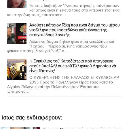
Επισης διαβαζουν "έγκυρες πήγες" μισάνθρωπων
και οπως ειναι η εικονα τους στο ιντερνετ ετσι ειναι
και στην ζωη τους, τουτεστιν ο...
Ακούστε κάποιον Γάκη που ειναι δείγμα του μέσου
νεοέλληνα που ισοπεδώνει κάθε έννοια της
στοιχειώδους λογικής
Αλλο ενα δειγμα δηδεν φωστηρα νεοελληνα και
"Γιατρου " περιορισμενης νοημοσυνης που
φαινεται οταν μιλανε για "ναζι" κ...
Ἡ Ἐγκύκλιος τοῦ Καποδίστρια ποὺ ἀπαγόρευε
στοὺς ὑπαλλήλους τοῦ Ἑλληνικοῦ Δημοσίου νὰ
εἶναι Τέκτονες!
Ο ΚΥΒΕΡΝΗΤΗΣ ΤΗΣ ΕΛΛΑΔΟΣ ΕΓΚΥΚΛΙΟΣ ΑΡ.
2953 Πρὸς τὸ Πανελλήνιον Πρὸς τοὺς κατὰ τὸ
Αἰγαῖον Πέλαγος καὶ τὴν Πελοπόννησον Ἐκτάκτους
Ἐπιτρόπο...