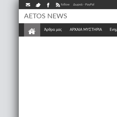
follow
Δωρεά - PayPal
AETOS NEWS
Άρθρα μας
ΑΡΧΑΙΑ ΜΥΣΤΗΡΙΑ
Ενη