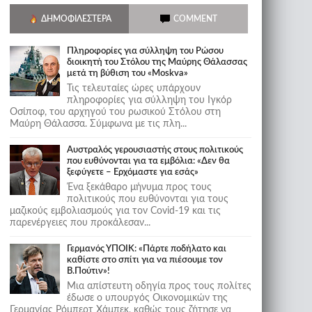
ΔΗΜΟΦΙΛΈΣΤΕΡΑ
COMMENT
Πληροφορίες για σύλληψη του Ρώσου
διοικητή του Στόλου της Mαύρης Θάλασσας
μετά τη βύθιση του «Moskva»
Τις τελευταίες ώρες υπάρχουν
πληροφορίες για σύλληψη του Ιγκόρ
Οσίποφ, του αρχηγού του ρωσικού Στόλου στη
Μαύρη Θάλασσα. Σύμφωνα με τις πλη...
Αυστραλός γερουσιαστής στους πολιτικούς
που ευθύνονται για τα εμβόλια: «Δεν θα
ξεφύγετε – Ερχόμαστε για εσάς»
Ένα ξεκάθαρο μήνυμα προς τους
πολιτικούς που ευθύνονται για τους
μαζικούς εμβολιασμούς για τον Covid-19 και τις
παρενέργειες που προκάλεσαν...
Γερμανός ΥΠΟΙΚ: «Πάρτε ποδήλατο και
καθίστε στο σπίτι για να πιέσουμε τον
Β.Πούτιν»!
Μια απίστευτη οδηγία προς τους πολίτες
έδωσε ο υπουργός Οικονομικών της
Γερμανίας Ρόμπερτ Χάμπεκ, καθώς τους ζήτησε να