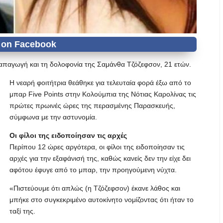
ν απαγωγή και τη δολοφονία της Σαμάνθα Τζόζεφσον, 21 ετών.
Η νεαρή φοιτήτρια θεάθηκε για τελευταία φορά έξω από το
μπαρ Five Points στην Κολούμπια της Νότιας Καρολίνας τις
πρώτες πρωινές ώρες της περασμένης Παρασκευής,
σύμφωνα με την αστυνομία.
Οι φίλοι της ειδοποίησαν τις αρχές
Περίπου 12 ώρες αργότερα, οι φίλοι της ειδοποίησαν τις
αρχές για την εξαφάνισή της, καθώς κανείς δεν την είχε δει
αφότου έφυγε από το μπαρ, την προηγούμενη νύχτα.
«Πιστεύουμε ότι απλώς (η Τζόζεφσον) έκανε λάθος και
μπήκε στο συγκεκριμένο αυτοκίνητο νομίζοντας ότι ήταν το
ταξί της.