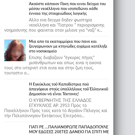
Ακούστε κάποιον Γάκη που ειναι δείγμα του
μέσου νεοέλληνα που ισοπεδώνει κάθε
έννοια της στοιχειώδους λογικής
Αλλο ενα δειγμα δηδεν φωστηρα
νεοελληνα και "Γιατρου " περιορισμενης
νοημοσυνης που φαινεται οταν μιλανε για "ναζι" κ...
Μια απο τα εκατομμύρια που πανε και
ζευγαρωνουν με κτηνώδες αγρίμια κατέληξε
στο νοσοκομείο
Επισης διαβαζουν "έγκυρες πήγες"
μισάνθρωπων και οπως ειναι η εικονα
τους στο ιντερνετ ετσι ειναι και στην ζωη τους,
τουτεστιν ο...
Ἡ Ἐγκύκλιος τοῦ Καποδίστρια ποὺ
ἀπαγόρευε στοὺς ὑπαλλήλους τοῦ Ἑλληνικοῦ
Δημοσίου νὰ εἶναι Τέκτονες!
Ο ΚΥΒΕΡΝΗΤΗΣ ΤΗΣ ΕΛΛΑΔΟΣ
ΕΓΚΥΚΛΙΟΣ ΑΡ. 2953 Πρὸς τὸ
Πανελλήνιον Πρὸς τοὺς κατὰ τὸ Αἰγαῖον Πέλαγος καὶ
τὴν Πελοπόννησον Ἐκτάκτους Ἐπιτρόπο...
ΓΙΑΤΙ ΡΕ ....ΠΑΛΙΑΝΘΡΩΠΕ ΠΑΠΑΔΟΠΟΥΛΕ
ΜΟΥ ΕΔΩΣΕΣ 20ΕΤΕΣ ΔΑΝΕΙΟ ΓΙΑ ΣΠΙΤΙ ΜΕ