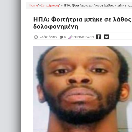
Home
"»
Ενημέρωση
" »
ΗΠΑ: Φοιτήτρια μπήκε σε λάθος «ταξί» της
ΗΠΑ: Φοιτήτρια μπήκε σε λάθος 
δολοφονημένη
..
4/01/2019
_
0
ΕΝΗΜΈΡΩΣΗ,