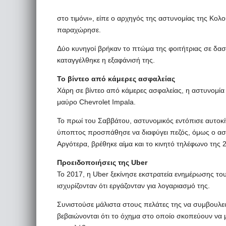
στο τιμόνι», είπε ο αρχηγός της αστυνομίας της Κο
παραχώρησε.
Δύο κυνηγοί βρήκαν το πτώμα της φοιτήτριας σε δασ
καταγγέλθηκε η εξαφάνισή της.
Το βίντεο από κάμερες ασφαλείας
Χάρη σε βίντεο από κάμερες ασφαλείας, η αστυνομία
μαύρο Chevrolet Impala.
Το πρωί του Σαββάτου, αστυνομικός εντόπισε αυτοκί
ύποπτος προσπάθησε να διαφύγει πεζός, όμως ο αστ
Αργότερα, βρέθηκε αίμα και το κινητό τηλέφωνο της 
Προειδοποιήσεις της Uber
To 2017, η Uber ξεκίνησε εκστρατεία ενημέρωσης το
ισχυρίζονταν ότι εργάζονταν για λογαριασμό της.
Συνιστούσε μάλιστα στους πελάτες της να συμβουλεύ
βεβαιώνονται ότι το όχημα στο οποίο σκοπεύουν να μ