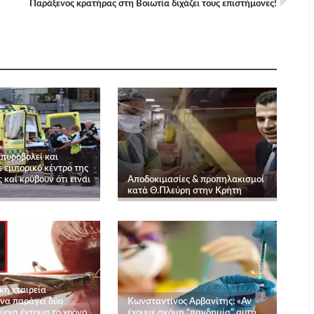
Παράξενος κρατήρας στη Βοιωτία διχάζει τους επιστήμονες!
 πυροβολεί και
 εμπορικό κέντρο της
και κρύβουν ότι ειναι
Αποδοκιμασίες & προπηλακισμοί
κατά Θ.Πλεύρη στην Κρήτη
κή εταιρεία
 να παράγει δύο
Kωνσταντίνος Αρβανίτης: «Αν
ύρια έντομα το χρόνο
έχουμε ακόμη “πανδημία” αυτή