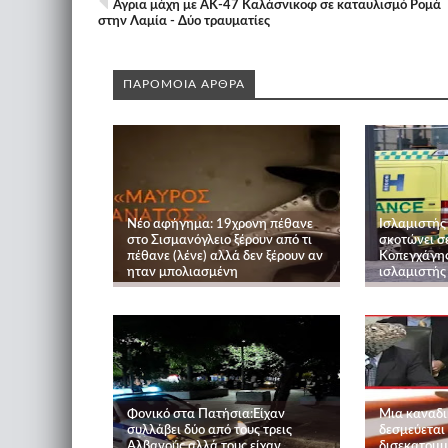
Αγρια μάχη με ΑΚ-47 Καλάσνικοφ σε καταυλισμό Ρομά
στην Λαμία - Δύο τραυματίες
ΠΑΡΟΜΟΙΑ ΑΡΘΡΑ
Νέο αφήγημα: 19χρονη πέθανε
Ισλαμιστής
στο Σισμανόγλειο ξέρουν από τι
σκοτώνει σε
πέθανε (λένε) αλλά δεν ξέρουν αν
Κοπεγχάγης 
ηταν μπολιασμένη
ισλαμιστής
Φονικό στα Πατήσια:Είχαν
Μια καναδι
συλλάβει δύο από τους τρεις
δεσμεύεται
Αλβανούς αλλά τους είχαν
δισεκατομμ