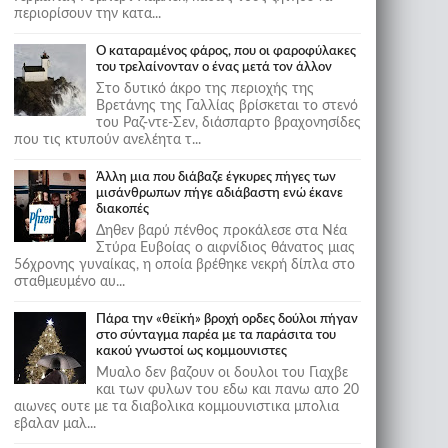
περιορίσουν την κατα...
Ο καταραμένος φάρος, που οι φαροφύλακες
του τρελαίνονταν ο ένας μετά τον άλλον
Στο δυτικό άκρο της περιοχής της
Βρετάνης της Γαλλίας βρίσκεται το στενό
του Ραζ-ντε-Σεν, διάσπαρτο βραχονησίδες
που τις κτυπούν ανελέητα τ...
Άλλη μια που διάβαζε έγκυρες πήγες των
μισάνθρωπων πήγε αδιάβαστη ενώ έκανε
διακοπές
Δηθεν βαρύ πένθος προκάλεσε στα Νέα
Στύρα Ευβοίας ο αιφνίδιος θάνατος μιας
56χρονης γυναίκας, η οποία βρέθηκε νεκρή δίπλα στο
σταθμευμένο αυ...
Πάρα την «θεϊκή» βροχή ορδες δούλοι πήγαν
στο σύνταγμα παρέα με τα παράσιτα του
κακού γνωστοί ως κομμουνιστες
Μυαλο δεν βαζουν οι δουλοι του Γιαχβε
και των φυλων του εδω και πανω απο 20
αιωνες ουτε με τα διαβολικα κομμουνιστικα μπολια
εβαλαν μαλ...