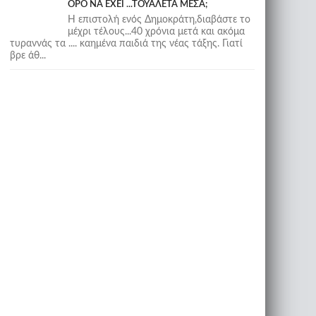
ΟΡΟ ΝΑ ΕΧΕΙ ...ΤΟΥΑΛΕΤΑ ΜΕΣΑ;
Η επιστολή ενός Δημοκράτη,διαβάστε το
μέχρι τέλους...40 χρόνια μετά και ακόμα
τυραννάς τα .... καημένα παιδιά της νέας τάξης. Γιατί
βρε άθ...