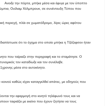
Ανοιξε την πόρτα, μπήκε μέσα και έφυγε με τον ύποπτο
λούμπια, Ουίλιαμ Χόλμπρουκ, σε συνέντευξη Τύπου που
ική περιοχή, πλάι σε χωματόδρομο, λίγες ώρες αφότου
 διαπίστωσε ότι το όχημα στο οποίο μπήκε η Τζόζεφσον ήταν
νητο που ταίριαζε στην περιγραφή και το σταμάτησε. Ο
υνομικός τον καταδίωξε και τον συνέλαβε.
21χρονης μέσα στο αυτοκίνητο.
υ κοινού καθώς είχαν καταγγελθεί απάτες, με οδηγούς που
ονται την εφαρμογή στο κινητό τηλέφωνό τους και να
πουν ταιριάζει με εκείνο που έχουν ζητήσει να τους