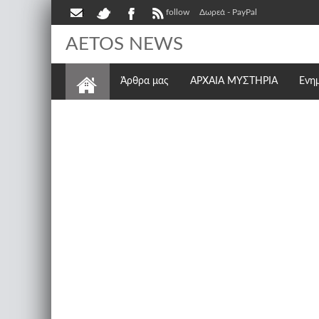
follow
Δωρεά - PayPal
AETOS NEWS
Άρθρα μας
ΑΡΧΑΙΑ ΜΥΣΤΗΡΙΑ
Ενη