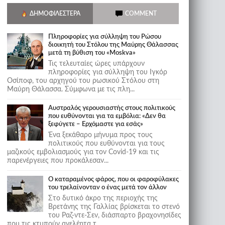
ΔΗΜΟΦΙΛΈΣΤΕΡΑ
COMMENT
Πληροφορίες για σύλληψη του Ρώσου
διοικητή του Στόλου της Mαύρης Θάλασσας
μετά τη βύθιση του «Moskva»
Τις τελευταίες ώρες υπάρχουν
πληροφορίες για σύλληψη του Ιγκόρ
Οσίποφ, του αρχηγού του ρωσικού Στόλου στη
Μαύρη Θάλασσα. Σύμφωνα με τις πλη...
Αυστραλός γερουσιαστής στους πολιτικούς
που ευθύνονται για τα εμβόλια: «Δεν θα
ξεφύγετε – Ερχόμαστε για εσάς»
Ένα ξεκάθαρο μήνυμα προς τους
πολιτικούς που ευθύνονται για τους
μαζικούς εμβολιασμούς για τον Covid-19 και τις
παρενέργειες που προκάλεσαν...
Ο καταραμένος φάρος, που οι φαροφύλακες
του τρελαίνονταν ο ένας μετά τον άλλον
Στο δυτικό άκρο της περιοχής της
Βρετάνης της Γαλλίας βρίσκεται το στενό
του Ραζ-ντε-Σεν, διάσπαρτο βραχονησίδες
που τις κτυπούν ανελέητα τ...