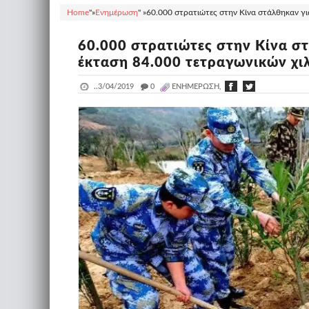
Home
"»
Ενημέρωση
" »
60.000 στρατιώτες στην Κίνα στάλθηκαν γι
60.000 στρατιώτες στην Κίνα σ
έκταση 84.000 τετραγωνικών χι
..
3/04/2019
_
0
ΕΝΗΜΈΡΩΣΗ,