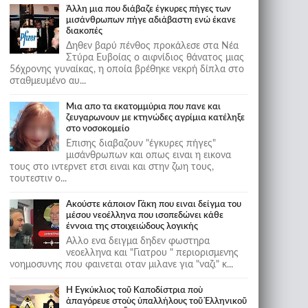
Άλλη μια που διάβαζε έγκυρες πήγες των
μισάνθρωπων πήγε αδιάβαστη ενώ έκανε
διακοπές
Δηθεν βαρύ πένθος προκάλεσε στα Νέα
Στύρα Ευβοίας ο αιφνίδιος θάνατος μιας
56χρονης γυναίκας, η οποία βρέθηκε νεκρή δίπλα στο
σταθμευμένο αυ...
Μια απο τα εκατομμύρια που πανε και
ζευγαρωνουν με κτηνώδες αγρίμια κατέληξε
στο νοσοκομείο
Επισης διαβαζουν "έγκυρες πήγες"
μισάνθρωπων και οπως ειναι η εικονα
τους στο ιντερνετ ετσι ειναι και στην ζωη τους,
τουτεστιν ο...
Ακούστε κάποιον Γάκη που ειναι δείγμα του
μέσου νεοέλληνα που ισοπεδώνει κάθε
έννοια της στοιχειώδους λογικής
Αλλο ενα δειγμα δηδεν φωστηρα
νεοελληνα και "Γιατρου " περιορισμενης
νοημοσυνης που φαινεται οταν μιλανε για "ναζι" κ...
Ἡ Ἐγκύκλιος τοῦ Καποδίστρια ποὺ
ἀπαγόρευε στοὺς ὑπαλλήλους τοῦ Ἑλληνικοῦ