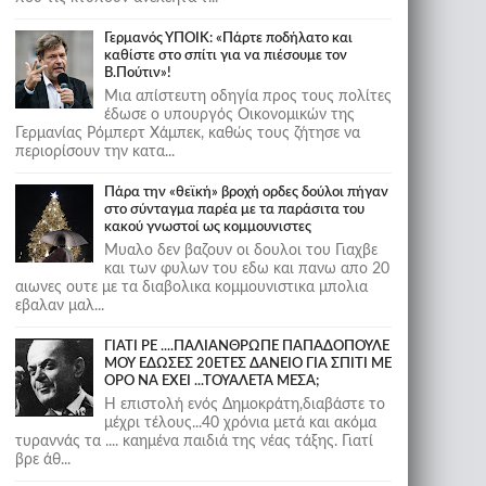
Γερμανός ΥΠΟΙΚ: «Πάρτε ποδήλατο και
καθίστε στο σπίτι για να πιέσουμε τον
Β.Πούτιν»!
Μια απίστευτη οδηγία προς τους πολίτες
έδωσε ο υπουργός Οικονομικών της
Γερμανίας Ρόμπερτ Χάμπεκ, καθώς τους ζήτησε να
περιορίσουν την κατα...
Πάρα την «θεϊκή» βροχή ορδες δούλοι πήγαν
στο σύνταγμα παρέα με τα παράσιτα του
κακού γνωστοί ως κομμουνιστες
Μυαλο δεν βαζουν οι δουλοι του Γιαχβε
και των φυλων του εδω και πανω απο 20
αιωνες ουτε με τα διαβολικα κομμουνιστικα μπολια
εβαλαν μαλ...
ΓΙΑΤΙ ΡΕ ....ΠΑΛΙΑΝΘΡΩΠΕ ΠΑΠΑΔΟΠΟΥΛΕ
ΜΟΥ ΕΔΩΣΕΣ 20ΕΤΕΣ ΔΑΝΕΙΟ ΓΙΑ ΣΠΙΤΙ ΜΕ
ΟΡΟ ΝΑ ΕΧΕΙ ...ΤΟΥΑΛΕΤΑ ΜΕΣΑ;
Η επιστολή ενός Δημοκράτη,διαβάστε το
μέχρι τέλους...40 χρόνια μετά και ακόμα
τυραννάς τα .... καημένα παιδιά της νέας τάξης. Γιατί
βρε άθ...