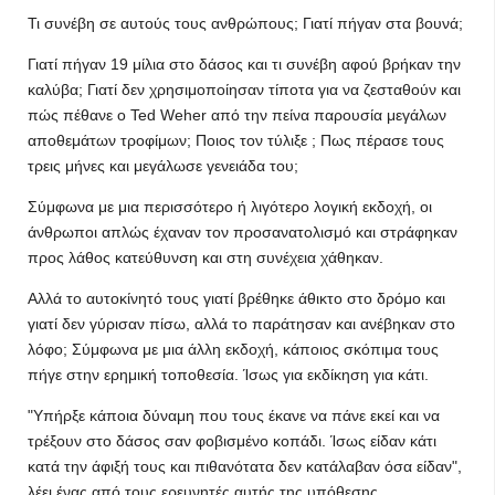
Τι συνέβη σε αυτούς τους ανθρώπους; Γιατί πήγαν στα βουνά;
Γιατί πήγαν 19 μίλια στο δάσος και τι συνέβη αφού βρήκαν την
καλύβα; Γιατί δεν χρησιμοποίησαν τίποτα για να ζεσταθούν και
πώς πέθανε ο Ted Weher από την πείνα παρουσία μεγάλων
αποθεμάτων τροφίμων; Ποιος τον τύλιξε ; Πως πέρασε τους
τρεις μήνες και μεγάλωσε γενειάδα του;
Σύμφωνα με μια περισσότερο ή λιγότερο λογική εκδοχή, οι
άνθρωποι απλώς έχαναν τον προσανατολισμό και στράφηκαν
προς λάθος κατεύθυνση και στη συνέχεια χάθηκαν.
Αλλά το αυτοκίνητό τους γιατί βρέθηκε άθικτο στο δρόμο και
γιατί δεν γύρισαν πίσω, αλλά το παράτησαν και ανέβηκαν στο
λόφο; Σύμφωνα με μια άλλη εκδοχή, κάποιος σκόπιμα τους
πήγε στην ερημική τοποθεσία. Ίσως για εκδίκηση για κάτι.
"Υπήρξε κάποια δύναμη που τους έκανε να πάνε εκεί και να
τρέξουν στο δάσος σαν φοβισμένο κοπάδι. Ίσως είδαν κάτι
κατά την άφιξή τους και πιθανότατα δεν κατάλαβαν όσα είδαν",
λέει ένας από τους ερευνητές αυτής της υπόθεσης.