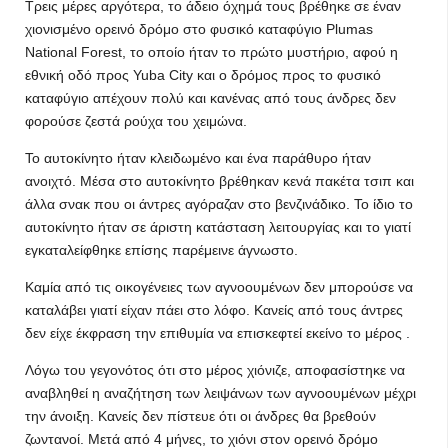
Τρεις μέρες αργότερα, το άδειο όχημά τους βρέθηκε σε έναν
χιονισμένο ορεινό δρόμο στο φυσικό καταφύγιο Plumas
National Forest, το οποίο ήταν το πρώτο μυστήριο, αφού η
εθνική οδό προς Yuba City και ο δρόμος προς το φυσικό
καταφύγιο απέχουν πολύ και κανένας από τους άνδρες δεν
φορούσε ζεστά ρούχα του χειμώνα.
Το αυτοκίνητο ήταν κλειδωμένο και ένα παράθυρο ήταν
ανοιχτό. Μέσα στο αυτοκίνητο βρέθηκαν κενά πακέτα τσιπ και
άλλα σνακ που οι άντρες αγόραζαν στο βενζινάδικο. Το ίδιο το
αυτοκίνητο ήταν σε άριστη κατάσταση λειτουργίας και το γιατί
εγκαταλείφθηκε επίσης παρέμεινε άγνωστο.
Καμία από τις οικογένειες των αγνοουμένων δεν μπορούσε να
καταλάβει γιατί είχαν πάει στο λόφο. Κανείς από τους άντρες
δεν είχε έκφραση την επιθυμία να επισκεφτεί εκείνο το μέρος .
Λόγω του γεγονότος ότι στο μέρος χιόνιζε, αποφασίστηκε να
αναβληθεί η αναζήτηση των λειψάνων των αγνοουμένων μέχρι
την άνοιξη. Κανείς δεν πίστευε ότι οι άνδρες θα βρεθούν
ζωντανοί. Μετά από 4 μήνες, το χιόνι στον ορεινό δρόμο