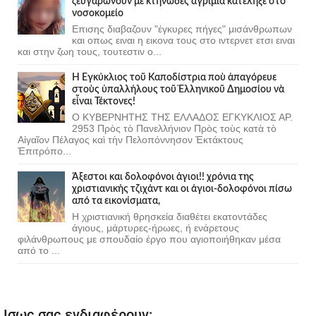
ζευγαρωνουν με κτηνώδες αγρίμια κατέληξε στο
νοσοκομείο
Επισης διαβαζουν "έγκυρες πήγες" μισάνθρωπων
και οπως ειναι η εικονα τους στο ιντερνετ ετσι ειναι
και στην ζωη τους, τουτεστιν ο...
Ἡ Ἐγκύκλιος τοῦ Καποδίστρια ποὺ ἀπαγόρευε
στοὺς ὑπαλλήλους τοῦ Ἑλληνικοῦ Δημοσίου νὰ
εἶναι Τέκτονες!
Ο ΚΥΒΕΡΝΗΤΗΣ ΤΗΣ ΕΛΛΑΔΟΣ ΕΓΚΥΚΛΙΟΣ ΑΡ.
2953 Πρὸς τὸ Πανελλήνιον Πρὸς τοὺς κατὰ τὸ
Αἰγαῖον Πέλαγος καὶ τὴν Πελοπόννησον Ἐκτάκτους
Ἐπιτρόπο...
Άξεστοι και δολοφόνοι άγιοι!! χρόνια της
χριστιανικής τζιχάντ και οι άγιοι-δολοφόνοι πίσω
από τα εικονίσματα,
Η χριστιανική θρησκεία διαθέτει εκατοντάδες
άγιους, μάρτυρες-ήρωες, ή ενάρετους
φιλάνθρωπους με σπουδαίο έργο που αγιοποιήθηκαν μέσα
από το ...