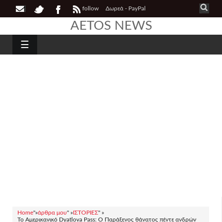
follow
Δωρεά - PayPal
AETOS NEWS
☰
Home
"»
άρθρα μου
" »
ΙΣΤΟΡΙΕΣ
" »
Το Αμερικανικό Dyatlova Pass: Ο Παράξενος θάνατος πέντε ανδρών