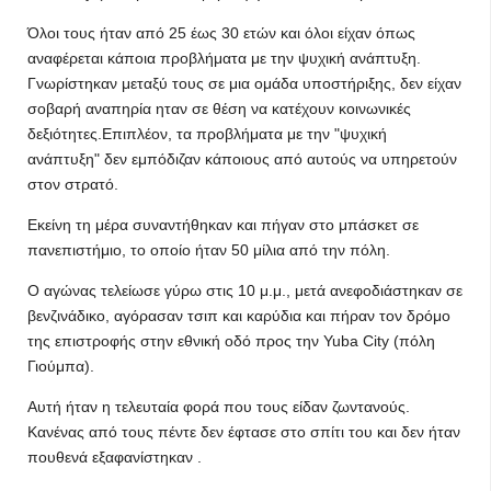
Όλοι τους ήταν από 25 έως 30 ετών και όλοι είχαν όπως
αναφέρεται κάποια προβλήματα με την ψυχική ανάπτυξη.
Γνωρίστηκαν μεταξύ τους σε μια ομάδα υποστήριξης, δεν είχαν
σοβαρή αναπηρία ηταν σε θέση να κατέχουν κοινωνικές
δεξιότητες.Επιπλέον, τα προβλήματα με την "ψυχική
ανάπτυξη" δεν εμπόδιζαν κάποιους από αυτούς να υπηρετούν
στον στρατό.
Εκείνη τη μέρα συναντήθηκαν και πήγαν στο μπάσκετ σε
πανεπιστήμιο, το οποίο ήταν 50 μίλια από την πόλη.
Ο αγώνας τελείωσε γύρω στις 10 μ.μ., μετά ανεφοδιάστηκαν σε
βενζινάδικο, αγόρασαν τσιπ και καρύδια και πήραν τον δρόμο
της επιστροφής στην εθνική οδό προς την Yuba City (πόλη
Γιούμπα).
Αυτή ήταν η τελευταία φορά που τους είδαν ζωντανούς.
Κανένας από τους πέντε δεν έφτασε στο σπίτι του και δεν ήταν
πουθενά εξαφανίστηκαν .