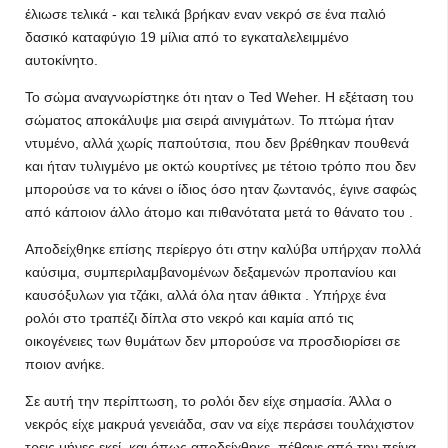
έλιωσε τελικά - και τελικά βρήκαν εναν νεκρό σε ένα παλιό
δασικό καταφύγιο 19 μίλια από το εγκαταλελειμμένο
αυτοκίνητο.
Το σώμα αναγνωρίστηκε ότι ηταν ο Ted Weher. Η εξέταση του
σώματος αποκάλυψε μια σειρά αινιγμάτων. Το πτώμα ήταν
ντυμένο, αλλά χωρίς παπούτσια, που δεν βρέθηκαν πουθενά
και ήταν τυλιγμένο με οκτώ κουρτίνες με τέτοιο τρόπο που δεν
μπορούσε να το κάνει ο ίδιος όσο ηταν ζωντανός, έγινε σαφώς
από κάποιον άλλο άτομο και πιθανότατα μετά το θάνατο του .
Αποδείχθηκε επίσης περίεργο ότι στην καλύβα υπήρχαν πολλά
καύσιμα, συμπεριλαμβανομένων δεξαμενών προπανίου και
καυσόξυλων για τζάκι, αλλά όλα ηταν άθικτα . Υπήρχε ένα
ρολόι στο τραπέζι δίπλα στο νεκρό και καμία από τις
οικογένειες των θυμάτων δεν μπορούσε να προσδιορίσει σε
ποιον ανήκε.
Σε αυτή την περίπτωση, το ρολόι δεν είχε σημασία. Άλλα ο
νεκρός είχε μακρυά γενειάδα, σαν να είχε περάσει τουλάχιστον
τρεις μήνες εκεί, και όπως αποδείχθηκε, πέθανε από την πείνα,