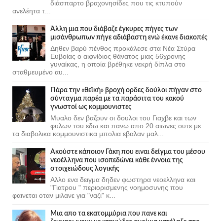
διάσπαρτο βραχονησίδες που τις κτυπούν
ανελέητα τ...
Άλλη μια που διάβαζε έγκυρες πήγες των
μισάνθρωπων πήγε αδιάβαστη ενώ έκανε διακοπές
Δηθεν βαρύ πένθος προκάλεσε στα Νέα Στύρα
Ευβοίας ο αιφνίδιος θάνατος μιας 56χρονης
γυναίκας, η οποία βρέθηκε νεκρή δίπλα στο
σταθμευμένο αυ...
Πάρα την «θεϊκή» βροχή ορδες δούλοι πήγαν στο
σύνταγμα παρέα με τα παράσιτα του κακού
γνωστοί ως κομμουνιστες
Μυαλο δεν βαζουν οι δουλοι του Γιαχβε και των
φυλων του εδω και πανω απο 20 αιωνες ουτε με
τα διαβολικα κομμουνιστικα μπολια εβαλαν μαλ...
Ακούστε κάποιον Γάκη που ειναι δείγμα του μέσου
νεοέλληνα που ισοπεδώνει κάθε έννοια της
στοιχειώδους λογικής
Αλλο ενα δειγμα δηδεν φωστηρα νεοελληνα και
"Γιατρου " περιορισμενης νοημοσυνης που
φαινεται οταν μιλανε για "ναζι" κ...
Μια απο τα εκατομμύρια που πανε και