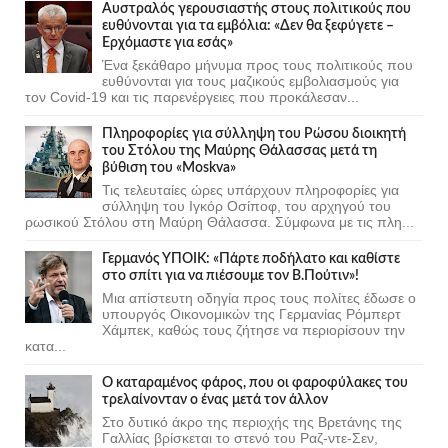
Αυστραλός γερουσιαστής στους πολιτικούς που
ευθύνονται για τα εμβόλια: «Δεν θα ξεφύγετε –
Ερχόμαστε για εσάς»
Ένα ξεκάθαρο μήνυμα προς τους πολιτικούς που
ευθύνονται για τους μαζικούς εμβολιασμούς για
τον Covid-19 και τις παρενέργειες που προκάλεσαν...
Πληροφορίες για σύλληψη του Ρώσου διοικητή
του Στόλου της Mαύρης Θάλασσας μετά τη
βύθιση του «Moskva»
Τις τελευταίες ώρες υπάρχουν πληροφορίες για
σύλληψη του Ιγκόρ Οσίποφ, του αρχηγού του
ρωσικού Στόλου στη Μαύρη Θάλασσα. Σύμφωνα με τις πλη...
Γερμανός ΥΠΟΙΚ: «Πάρτε ποδήλατο και καθίστε
στο σπίτι για να πιέσουμε τον Β.Πούτιν»!
Μια απίστευτη οδηγία προς τους πολίτες έδωσε ο
υπουργός Οικονομικών της Γερμανίας Ρόμπερτ
Χάμπεκ, καθώς τους ζήτησε να περιορίσουν την
κατα...
Ο καταραμένος φάρος, που οι φαροφύλακες του
τρελαίνονταν ο ένας μετά τον άλλον
Στο δυτικό άκρο της περιοχής της Βρετάνης της
Γαλλίας βρίσκεται το στενό του Ραζ-ντε-Σεν,