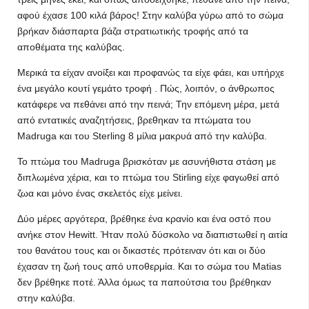
αφού έχασε 100 κιλά βάρος! Στην καλύβα γύρω από το σώμα
βρήκαν διάσπαρτα βάζα στρατιωτικής τροφής από τα
αποθέματα της καλύβας.
Μερικά τα είχαν ανοίξει και προφανώς τα είχε φάει, και υπήρχε
ένα μεγάλο κουτί γεμάτο τροφή . Πώς, λοιπόν, ο άνθρωπος
κατάφερε να πεθάνει από την πεινά; Την επόμενη μέρα, μετά
από εντατικές αναζητήσεις, βρεθηκαν τα πτώματα του
Madruga και του Sterling 8 μίλια μακρυά από την καλύβα.
Το πτώμα του Madruga βρισκόταν με ασυνήθιστα στάση με
διπλωμένα χέρια, και το πτώμα του Stirling είχε φαγωθεί από
ζωα και μόνο ένας σκελετός είχε μείνει.
Δύο μέρες αργότερα, βρέθηκε ένα κρανίο και ένα οστό που
ανήκε στον Hewitt. Ήταν πολύ δύσκολο να διαπιστωθεί η αιτία
του θανάτου τους και οι δικαστές πρότειναν ότι και οι δύο
έχασαν τη ζωή τους από υποθερμία. Και το σώμα του Matias
δεν βρέθηκε ποτέ. Άλλα όμως τα παπούτσια του βρέθηκαν
στην καλύβα.