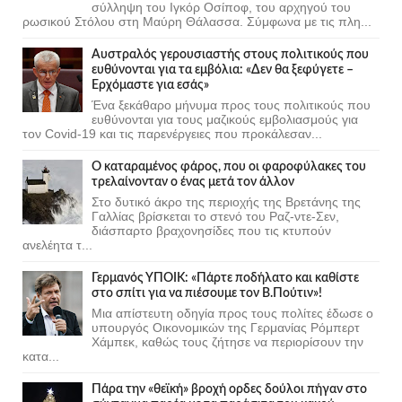
σύλληψη του Ιγκόρ Οσίποφ, του αρχηγού του
ρωσικού Στόλου στη Μαύρη Θάλασσα. Σύμφωνα με τις πλη...
Αυστραλός γερουσιαστής στους πολιτικούς που
ευθύνονται για τα εμβόλια: «Δεν θα ξεφύγετε –
Ερχόμαστε για εσάς»
Ένα ξεκάθαρο μήνυμα προς τους πολιτικούς που
ευθύνονται για τους μαζικούς εμβολιασμούς για
τον Covid-19 και τις παρενέργειες που προκάλεσαν...
Ο καταραμένος φάρος, που οι φαροφύλακες του
τρελαίνονταν ο ένας μετά τον άλλον
Στο δυτικό άκρο της περιοχής της Βρετάνης της
Γαλλίας βρίσκεται το στενό του Ραζ-ντε-Σεν,
διάσπαρτο βραχονησίδες που τις κτυπούν
ανελέητα τ...
Γερμανός ΥΠΟΙΚ: «Πάρτε ποδήλατο και καθίστε
στο σπίτι για να πιέσουμε τον Β.Πούτιν»!
Μια απίστευτη οδηγία προς τους πολίτες έδωσε ο
υπουργός Οικονομικών της Γερμανίας Ρόμπερτ
Χάμπεκ, καθώς τους ζήτησε να περιορίσουν την
κατα...
Πάρα την «θεϊκή» βροχή ορδες δούλοι πήγαν στο