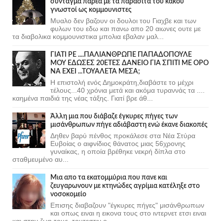
σύνταγμα παρέα με τα παράσιτα του κακού
γνωστοί ως κομμουνιστες
Μυαλο δεν βαζουν οι δουλοι του Γιαχβε και των
φυλων του εδω και πανω απο 20 αιωνες ουτε με
τα διαβολικα κομμουνιστικα μπολια εβαλαν μαλ...
ΓΙΑΤΙ ΡΕ ....ΠΑΛΙΑΝΘΡΩΠΕ ΠΑΠΑΔΟΠΟΥΛΕ
ΜΟΥ ΕΔΩΣΕΣ 20ΕΤΕΣ ΔΑΝΕΙΟ ΓΙΑ ΣΠΙΤΙ ΜΕ ΟΡΟ
ΝΑ ΕΧΕΙ ...ΤΟΥΑΛΕΤΑ ΜΕΣΑ;
Η επιστολή ενός Δημοκράτη,διαβάστε το μέχρι
τέλους...40 χρόνια μετά και ακόμα τυραννάς τα ....
καημένα παιδιά της νέας τάξης. Γιατί βρε άθ...
Άλλη μια που διάβαζε έγκυρες πήγες των
μισάνθρωπων πήγε αδιάβαστη ενώ έκανε διακοπές
Δηθεν βαρύ πένθος προκάλεσε στα Νέα Στύρα
Ευβοίας ο αιφνίδιος θάνατος μιας 56χρονης
γυναίκας, η οποία βρέθηκε νεκρή δίπλα στο
σταθμευμένο αυ...
Μια απο τα εκατομμύρια που πανε και
ζευγαρωνουν με κτηνώδες αγρίμια κατέληξε στο
νοσοκομείο
Επισης διαβαζουν "έγκυρες πήγες" μισάνθρωπων
και οπως ειναι η εικονα τους στο ιντερνετ ετσι ειναι
και στην ζωη τους, τουτεστιν ο...