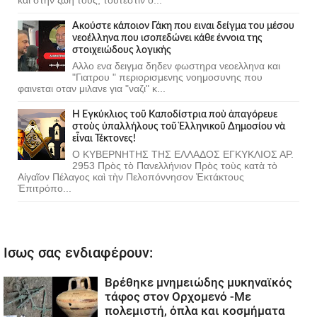
Ακούστε κάποιον Γάκη που ειναι δείγμα του μέσου
νεοέλληνα που ισοπεδώνει κάθε έννοια της
στοιχειώδους λογικής
Αλλο ενα δειγμα δηδεν φωστηρα νεοελληνα και
"Γιατρου " περιορισμενης νοημοσυνης που
φαινεται οταν μιλανε για "ναζι" κ...
Ἡ Ἐγκύκλιος τοῦ Καποδίστρια ποὺ ἀπαγόρευε
στοὺς ὑπαλλήλους τοῦ Ἑλληνικοῦ Δημοσίου νὰ
εἶναι Τέκτονες!
Ο ΚΥΒΕΡΝΗΤΗΣ ΤΗΣ ΕΛΛΑΔΟΣ ΕΓΚΥΚΛΙΟΣ ΑΡ.
2953 Πρὸς τὸ Πανελλήνιον Πρὸς τοὺς κατὰ τὸ
Αἰγαῖον Πέλαγος καὶ τὴν Πελοπόννησον Ἐκτάκτους
Ἐπιτρόπο...