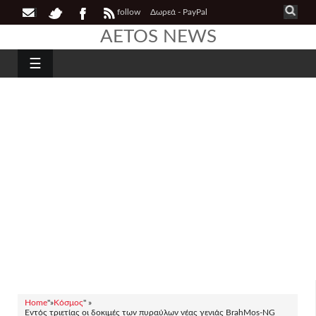
follow
Δωρεά - PayPal
AETOS NEWS
☰
Home
"»
Κόσμος
" »
Εντός τριετίας οι δοκιμές των πυραύλων νέας γενιάς BrahMos-NG