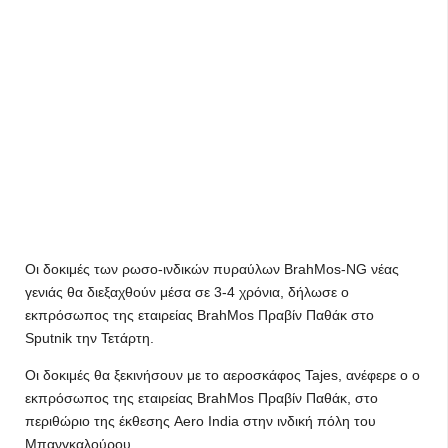
Οι δοκιμές των ρωσo-ινδικών πυραύλων BrahMos-NG νέας
γενιάς θα διεξαχθούν μέσα σε 3-4 χρόνια, δήλωσε ο
εκπρόσωπος της εταιρείας BrahMos Πραβίν Παθάκ στο
Sputnik την Τετάρτη.
Οι δοκιμές θα ξεκινήσουν με το αεροσκάφος Tajes, ανέφερε ο ο
εκπρόσωπος της εταιρείας BrahMos Πραβίν Παθάκ, στο
περιθώριο της έκθεσης Aero India στην ινδική πόλη του
Μπανγκαλούρου.