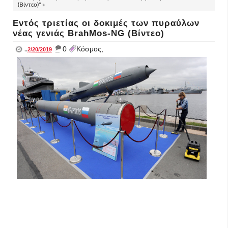
(Βίντεο)" »
Εντός τριετίας οι δοκιμές των πυραύλων
νέας γενιάς BrahMos-NG (Βίντεο)
_
0
Κόσμος,
..
2/20/2019