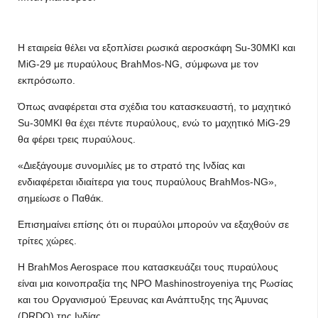
Η εταιρεία θέλει να εξοπλίσει ρωσικά αεροσκάφη Su-30MKI και
MiG-29 με πυραύλους BrahMos-NG, σύμφωνα με τον
εκπρόσωπο.
Όπως αναφέρεται στα σχέδια του κατασκευαστή, το μαχητικό
Su-30MKI θα έχει πέντε πυραύλους, ενώ το μαχητικό MiG-29
θα φέρει τρεις πυραύλους.
«Διεξάγουμε συνομιλίες με το στρατό της Ινδίας και
ενδιαφέρεται ιδιαίτερα για τους πυραύλους BrahMos-NG»,
σημείωσε ο Παθάκ.
Επισημαίνει επίσης ότι οι πυραύλοι μπορούν να εξαχθούν σε
τρίτες χώρες.
Η BrahMos Aerospace που κατασκευάζει τους πυραύλους
είναι μια κοινοπραξία της NPO Mashinostroyeniya της Ρωσίας
και του Οργανισμού Έρευνας και Ανάπτυξης της Άμυνας
(DRDO) της Ινδίας.