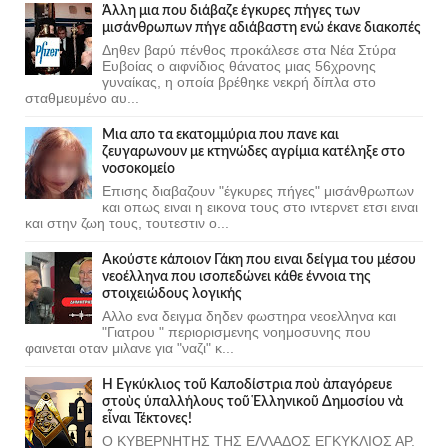
Άλλη μια που διάβαζε έγκυρες πήγες των
μισάνθρωπων πήγε αδιάβαστη ενώ έκανε διακοπές
Δηθεν βαρύ πένθος προκάλεσε στα Νέα Στύρα
Ευβοίας ο αιφνίδιος θάνατος μιας 56χρονης
γυναίκας, η οποία βρέθηκε νεκρή δίπλα στο
σταθμευμένο αυ...
Μια απο τα εκατομμύρια που πανε και
ζευγαρωνουν με κτηνώδες αγρίμια κατέληξε στο
νοσοκομείο
Επισης διαβαζουν "έγκυρες πήγες" μισάνθρωπων
και οπως ειναι η εικονα τους στο ιντερνετ ετσι ειναι
και στην ζωη τους, τουτεστιν ο...
Ακούστε κάποιον Γάκη που ειναι δείγμα του μέσου
νεοέλληνα που ισοπεδώνει κάθε έννοια της
στοιχειώδους λογικής
Αλλο ενα δειγμα δηδεν φωστηρα νεοελληνα και
"Γιατρου " περιορισμενης νοημοσυνης που
φαινεται οταν μιλανε για "ναζι" κ...
Ἡ Ἐγκύκλιος τοῦ Καποδίστρια ποὺ ἀπαγόρευε
στοὺς ὑπαλλήλους τοῦ Ἑλληνικοῦ Δημοσίου νὰ
εἶναι Τέκτονες!
Ο ΚΥΒΕΡΝΗΤΗΣ ΤΗΣ ΕΛΛΑΔΟΣ ΕΓΚΥΚΛΙΟΣ ΑΡ.