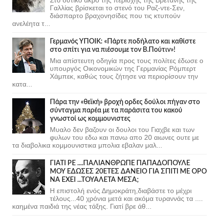
Γαλλίας βρίσκεται το στενό του Ραζ-ντε-Σεν,
διάσπαρτο βραχονησίδες που τις κτυπούν
ανελέητα τ...
Γερμανός ΥΠΟΙΚ: «Πάρτε ποδήλατο και καθίστε
στο σπίτι για να πιέσουμε τον Β.Πούτιν»!
Μια απίστευτη οδηγία προς τους πολίτες έδωσε ο
υπουργός Οικονομικών της Γερμανίας Ρόμπερτ
Χάμπεκ, καθώς τους ζήτησε να περιορίσουν την
κατα...
Πάρα την «θεϊκή» βροχή ορδες δούλοι πήγαν στο
σύνταγμα παρέα με τα παράσιτα του κακού
γνωστοί ως κομμουνιστες
Μυαλο δεν βαζουν οι δουλοι του Γιαχβε και των
φυλων του εδω και πανω απο 20 αιωνες ουτε με
τα διαβολικα κομμουνιστικα μπολια εβαλαν μαλ...
ΓΙΑΤΙ ΡΕ ....ΠΑΛΙΑΝΘΡΩΠΕ ΠΑΠΑΔΟΠΟΥΛΕ
ΜΟΥ ΕΔΩΣΕΣ 20ΕΤΕΣ ΔΑΝΕΙΟ ΓΙΑ ΣΠΙΤΙ ΜΕ ΟΡΟ
ΝΑ ΕΧΕΙ ...ΤΟΥΑΛΕΤΑ ΜΕΣΑ;
Η επιστολή ενός Δημοκράτη,διαβάστε το μέχρι
τέλους...40 χρόνια μετά και ακόμα τυραννάς τα ....
καημένα παιδιά της νέας τάξης. Γιατί βρε άθ...