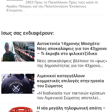
2953 Πρὸς τὸ Πανελλήνιον Πρὸς τοὺς κατὰ τὸ
Αἰγαῖον Πέλαγος καὶ τὴν Πελοπόννησον Ἐκτάκτους
Ἐπιτρόπο...