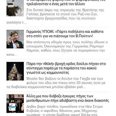
τρελαίνονταν ο ένας μετά τον άλλον
Στο δυτικό άκρο της περιοχής της Βρετάνης της
Γαλλίας βρίσκεται το στενό του Ραζ-ντε-Σεν,
διάσπαρτο βραχονησίδες που τις κτυπούν
ανελέητα τ...
Γερμανός ΥΠΟΙΚ: «Πάρτε ποδήλατο και καθίστε
στο σπίτι για να πιέσουμε τον Β.Πούτιν»!
Μια απίστευτη οδηγία προς τους πολίτες έδωσε ο
υπουργός Οικονομικών της Γερμανίας Ρόμπερτ
Χάμπεκ, καθώς τους ζήτησε να περιορίσουν την
κατα...
Πάρα την «θεϊκή» βροχή ορδες δούλοι πήγαν στο
σύνταγμα παρέα με τα παράσιτα του κακού
γνωστοί ως κομμουνιστες
Μυαλο δεν βαζουν οι δουλοι του Γιαχβε και των
φυλων του εδω και πανω απο 20 αιωνες ουτε με
τα διαβολικα κομμουνιστικα μπολια εβαλαν μαλ...
Άλλη μια που διάβαζε έγκυρες πήγες των
μισάνθρωπων πήγε αδιάβαστη ενώ έκανε διακοπές
Δηθεν βαρύ πένθος προκάλεσε στα Νέα Στύρα
Ευβοίας ο αιφνίδιος θάνατος μιας 56χρονης
γυναίκας, η οποία βρέθηκε νεκρή δίπλα στο