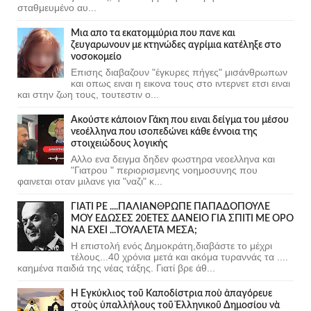
σταθμευμένο αυ...
Μια απο τα εκατομμύρια που πανε και
ζευγαρωνουν με κτηνώδες αγρίμια κατέληξε στο
νοσοκομείο
Επισης διαβαζουν "έγκυρες πήγες" μισάνθρωπων
και οπως ειναι η εικονα τους στο ιντερνετ ετσι ειναι
και στην ζωη τους, τουτεστιν ο...
Ακούστε κάποιον Γάκη που ειναι δείγμα του μέσου
νεοέλληνα που ισοπεδώνει κάθε έννοια της
στοιχειώδους λογικής
Αλλο ενα δειγμα δηδεν φωστηρα νεοελληνα και
"Γιατρου " περιορισμενης νοημοσυνης που
φαινεται οταν μιλανε για "ναζι" κ...
ΓΙΑΤΙ ΡΕ ....ΠΑΛΙΑΝΘΡΩΠΕ ΠΑΠΑΔΟΠΟΥΛΕ
ΜΟΥ ΕΔΩΣΕΣ 20ΕΤΕΣ ΔΑΝΕΙΟ ΓΙΑ ΣΠΙΤΙ ΜΕ ΟΡΟ
ΝΑ ΕΧΕΙ ...ΤΟΥΑΛΕΤΑ ΜΕΣΑ;
Η επιστολή ενός Δημοκράτη,διαβάστε το μέχρι
τέλους...40 χρόνια μετά και ακόμα τυραννάς τα ....
καημένα παιδιά της νέας τάξης. Γιατί βρε άθ...
Ἡ Ἐγκύκλιος τοῦ Καποδίστρια ποὺ ἀπαγόρευε
στοὺς ὑπαλλήλους τοῦ Ἑλληνικοῦ Δημοσίου νὰ