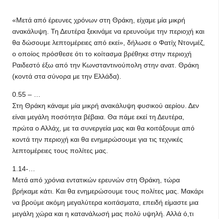
«Μετά από έρευνες χρόνων στη Θράκη, είχαμε μία μικρή
ανακάλυψη. Τη Δευτέρα ξεκινάμε να ερευνούμε την περιοχή και
θα δώσουμε λεπτομέρειες από εκεί», δήλωσε ο Φατίχ Ντονμέζ,
ο οποίος πρόσθεσε ότι το κοίτασμα βρέθηκε στην περιοχή
Ραιδεστό έξω από την Κωνσταντινούπολη στην ανατ. Θράκη
(κοντά στα σύνορα με την Ελλάδα).
0.55 – …
Στη Θράκη κάναμε μία μικρή ανακάλυψη φυσικού αερίου. Δεν
είναι μεγάλη ποσότητα βέβαια. Θα πάμε εκεί τη Δευτέρα,
πρώτα ο Αλλάχ, με τα συνεργεία μας και θα κοιτάξουμε από
κοντά την περιοχή και θα ενημερώσουμε για τις τεχνικές
λεπτομέρειες τους πολίτες μας.
1.14-…
Μετά από χρόνια εντατικών ερευνών στη Θράκη, τώρα
βρήκαμε κάτι. Και θα ενημερώσουμε τους πολίτες μας. Μακάρι
να βρούμε ακόμη μεγαλύτερα κοιτάσματα, επειδή είμαστε μια
μεγάλη χώρα και η κατανάλωσή μας πολύ υψηλή. Αλλά ό,τι