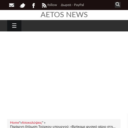
follow
Δωρεά - PayPal
AETOS NEWS
☰
Home
"»
Αποκαλύψεις
" »
Περίεργη δήλωση Τούρκου υπουργού: «Βρήκαμε φυσικό αέριο στη…