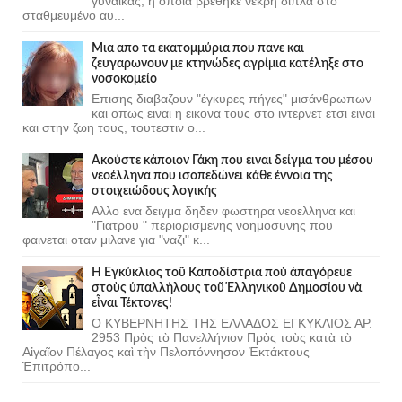
γυναίκας, η οποία βρέθηκε νεκρή δίπλα στο
σταθμευμένο αυ...
Μια απο τα εκατομμύρια που πανε και
ζευγαρωνουν με κτηνώδες αγρίμια κατέληξε στο
νοσοκομείο
Επισης διαβαζουν "έγκυρες πήγες" μισάνθρωπων
και οπως ειναι η εικονα τους στο ιντερνετ ετσι ειναι
και στην ζωη τους, τουτεστιν ο...
Ακούστε κάποιον Γάκη που ειναι δείγμα του μέσου
νεοέλληνα που ισοπεδώνει κάθε έννοια της
στοιχειώδους λογικής
Αλλο ενα δειγμα δηδεν φωστηρα νεοελληνα και
"Γιατρου " περιορισμενης νοημοσυνης που
φαινεται οταν μιλανε για "ναζι" κ...
Ἡ Ἐγκύκλιος τοῦ Καποδίστρια ποὺ ἀπαγόρευε
στοὺς ὑπαλλήλους τοῦ Ἑλληνικοῦ Δημοσίου νὰ
εἶναι Τέκτονες!
Ο ΚΥΒΕΡΝΗΤΗΣ ΤΗΣ ΕΛΛΑΔΟΣ ΕΓΚΥΚΛΙΟΣ ΑΡ.
2953 Πρὸς τὸ Πανελλήνιον Πρὸς τοὺς κατὰ τὸ
Αἰγαῖον Πέλαγος καὶ τὴν Πελοπόννησον Ἐκτάκτους
Ἐπιτρόπο...