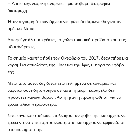
Η Annie είχε νευρική ανορεξία - μια σοβαρή διατροφική
διαταραχή.
Ήταν σίγουρη ότι εάν άρχισε να τρώει ότι έτρωγε θα γινόταν
αμέσως λίπος.
Αποφεύγε όλα τα κρέατα, τα γαλακτοκομικά προϊόντα και τους
υδατάνθρακες.
Το σημείο καμπής ήρθε τον Οκτώβριο του 2017, όταν πήρε μια
καραμέλα σοκολάτας της Lindt και την έφαγε, παρά τον φόβο
της.
Μετά από αυτό, ζυγιζόταν επανειλημμένα σε ζυγαριές και
ξαφνικά συνειδητοποίησε ότι αυτή η μικρή καραμέλα δεν
προσθετέ κανένα βάρος . Αυτή ήταν η πρώτη ώθηση για να
τρώει τελικά περισσότερο.
Σιγά-σιγά και σταδιακά, πολέμησε τον φόβο της, και άρχισε να
τρώει ντόνατς και αρτοσκευάσματα, και άρχισε να εμφανίζεται
στο instagram της.