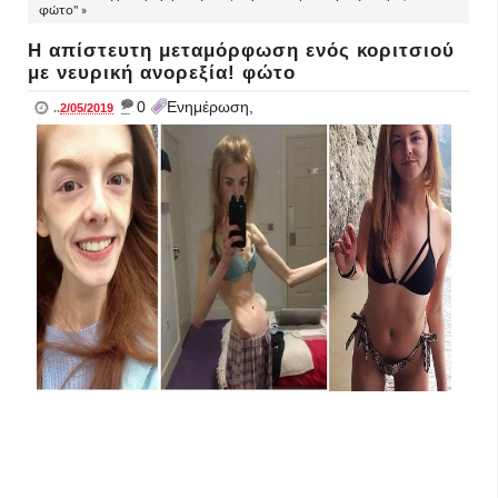
φώτο" »
Η απίστευτη μεταμόρφωση ενός κοριτσιού
με νευρική ανορεξία! φώτο
_
0
Ενημέρωση,
..
2/05/2019