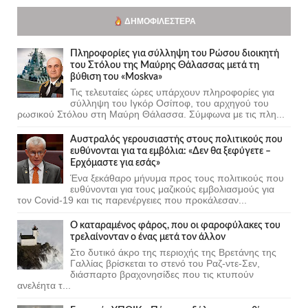
ΔΗΜΟΦΙΛΈΣΤΕΡΑ
Πληροφορίες για σύλληψη του Ρώσου διοικητή
του Στόλου της Mαύρης Θάλασσας μετά τη
βύθιση του «Moskva»
Τις τελευταίες ώρες υπάρχουν πληροφορίες για
σύλληψη του Ιγκόρ Οσίποφ, του αρχηγού του
ρωσικού Στόλου στη Μαύρη Θάλασσα. Σύμφωνα με τις πλη...
Αυστραλός γερουσιαστής στους πολιτικούς που
ευθύνονται για τα εμβόλια: «Δεν θα ξεφύγετε –
Ερχόμαστε για εσάς»
Ένα ξεκάθαρο μήνυμα προς τους πολιτικούς που
ευθύνονται για τους μαζικούς εμβολιασμούς για
τον Covid-19 και τις παρενέργειες που προκάλεσαν...
Ο καταραμένος φάρος, που οι φαροφύλακες του
τρελαίνονταν ο ένας μετά τον άλλον
Στο δυτικό άκρο της περιοχής της Βρετάνης της
Γαλλίας βρίσκεται το στενό του Ραζ-ντε-Σεν,
διάσπαρτο βραχονησίδες που τις κτυπούν
ανελέητα τ...