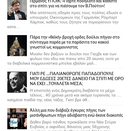
Γερμανός ΥΠΟΙΚ: «Πάρτε ποδήλατο και καθίστε
στο σπίτι για να πιέσουμε τον Β.Πούτιν»!
Μια απίστευτη οδηγία προς τους πολίτες έδωσε ο
υπουργός Οικονομικών της Γερμανίας Ρόμπερτ
Χάμπεκ, καθώς τους ζήτησε να περιορίσουν την
κατα...
Πάρα την «θεϊκή» βροχή ορδες δούλοι πήγαν στο
σύνταγμα παρέα με τα παράσιτα του κακού
γνωστοί ως κομμουνιστες
Μυαλο δεν βαζουν οι δουλοι του Γιαχβε και των
φυλων του εδω και πανω απο 20 αιωνες ουτε με
τα διαβολικα κομμουνιστικα μπολια εβαλαν μαλ...
ΓΙΑΤΙ ΡΕ ....ΠΑΛΙΑΝΘΡΩΠΕ ΠΑΠΑΔΟΠΟΥΛΕ
ΜΟΥ ΕΔΩΣΕΣ 20ΕΤΕΣ ΔΑΝΕΙΟ ΓΙΑ ΣΠΙΤΙ ΜΕ ΟΡΟ
ΝΑ ΕΧΕΙ ...ΤΟΥΑΛΕΤΑ ΜΕΣΑ;
Η επιστολή ενός Δημοκράτη,διαβάστε το μέχρι
τέλους...40 χρόνια μετά και ακόμα τυραννάς τα ....
καημένα παιδιά της νέας τάξης. Γιατί βρε άθ...
Άλλη μια που διάβαζε έγκυρες πήγες των
μισάνθρωπων πήγε αδιάβαστη ενώ έκανε διακοπές
Δηθεν βαρύ πένθος προκάλεσε στα Νέα Στύρα
Ευβοίας ο αιφνίδιος θάνατος μιας 56χρονης