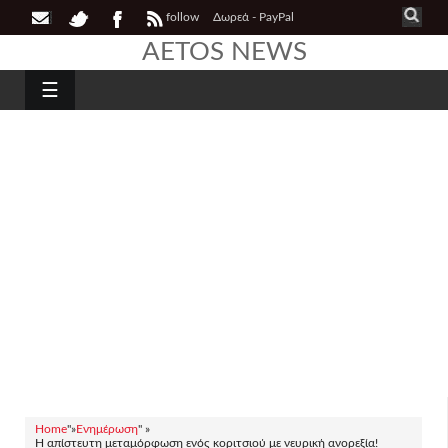
follow
Δωρεά - PayPal
AETOS NEWS
☰
Home
"»
Ενημέρωση
" »
Η απίστευτη μεταμόρφωση ενός κοριτσιού με νευρική ανορεξία!